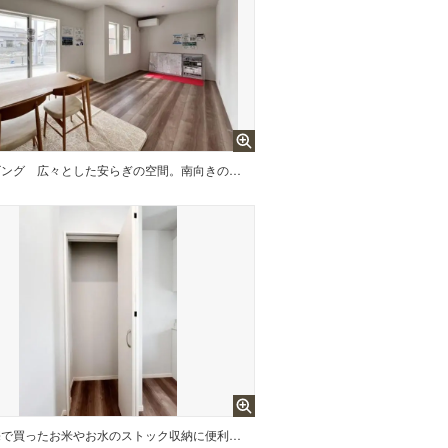
ビング
広々とした安らぎの空間。南向きの窓からは太陽の光がたっぷりと入り、家族団らんに自然の明るさをもたらします。
特売で買ったお米やお水のストック収納に便利なパントリー。意外と場所に困る資源ごみなどの収納にもピッタリ。