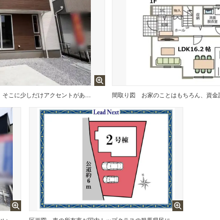
街並みに調和するシンプルな外観。そこに少しだけアクセントがあることで都会的な雰囲気を醸し出しています。
間取り図
賃貸や実家では手に入れることができない「あなただけの」特別なマイホームライフ。充実した毎日の暮らしを始めるのにぴったりなお家。
区画図
車の所有率が国内トップクラスの群馬県民には欠かせない駐車スペースをしっかりと確保した設計プラン。