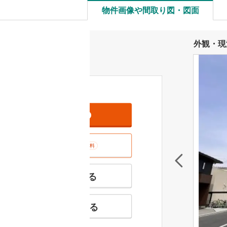
物件画像や間取り図・図面
外観・現
資料をもらう
無料
室内･現地を見学する
無料
特徴の似た物件を見る
お気に入りに追加する