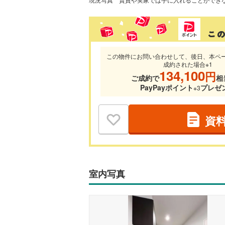
この物件にお問い合わせして、後日、本ペ
成約された場合※1
134,100
円
ご成約で
相
PayPayポイント
プレゼ
※3
資
室内写真