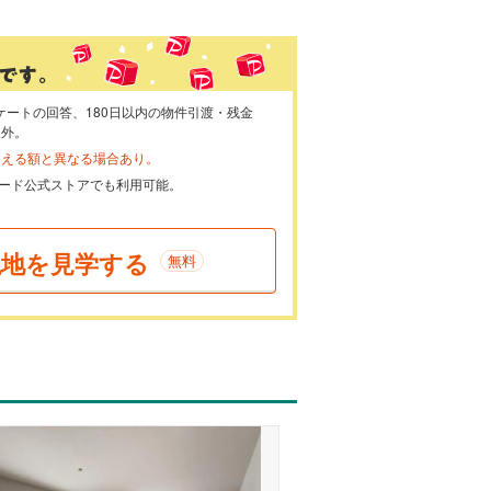
ケートの回答、180日以内の物件引渡・残金
象外。
らえる額と異なる場合あり。
ayカード公式ストアでも利用可能。
現地を見学する
無料