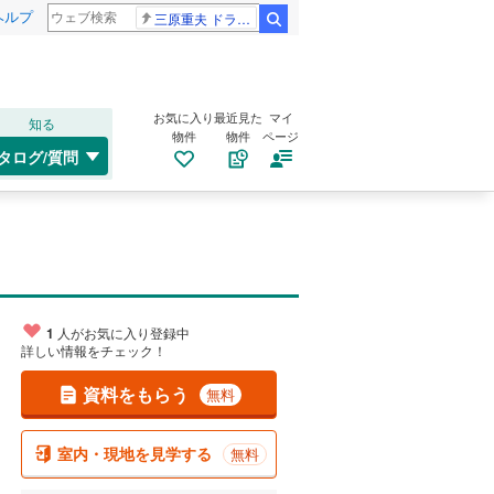
ヘルプ
三原重夫 ドラマー
検索
お気に入り
最近見た
マイ
知る
物件
物件
ページ
タログ/質問
1
人がお気に入り登録中
詳しい情報をチェック！
資料をもらう
無料
室内・現地を見学する
無料