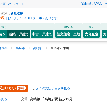
Yahoo! JAPAN
際に買ったレポート
と便利に
新規取得
［おトク］10％OFFクーポンあります
買う
建てる
売る
ョン
新築一戸建て
中古一戸建て
注文住宅
土地
売却査定
カ
群馬県
高崎市
高崎駅
高崎市江木町
が知りたい
無料
月々の支払い目安を見る
交通
高崎線 「高崎」駅 徒歩19分
を見る