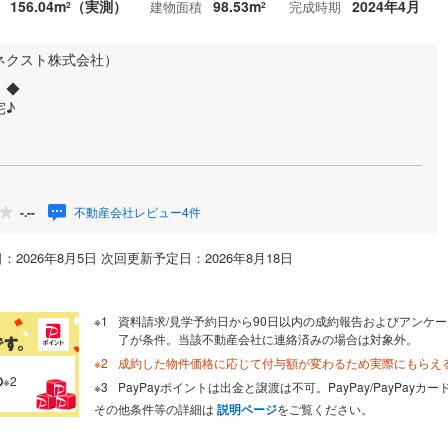
156.04m
（実測）
98.53m
2024年4月
建物面積
完成時期
2
2
ネクスト株式会社）
！◆
宅♪
！
不動産会社レビュー4件
-.--
：2026年8月5日 次回更新予定日：2026年8月18日
資料請求/見学予約日から90日以内の成約報告およびアンケー
了が条件。当該不動産会社に連絡済みの場合は対象外。
成約した物件価格に応じて付与額が変わるため実際にもらえ
の
※2
PayPayポイントは出金と譲渡は不可。PayPay/PayPay
その他条件等の詳細は
説明ページ
をご覧ください。