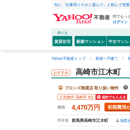
AIに「仕事用イヤホン選んで」と頼んで実
IDでもっ
ログイン
借りる
賃貸住宅
新築マンション
中古マンシ
Yahoo!不動産トップ
新築一戸建て
高崎市江木町
おすすめ
ブロンズ推奨店 取り扱い物件
人気物件 高崎市 6位
成約でもらえる
4,470万円
初期費用
価格
所在地
群馬県高崎市江木町
地図