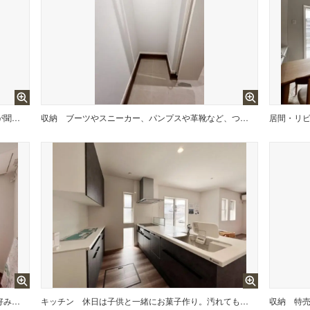
ドアを開けるとリビングからの暖かい話声が聞こえてきそうなアットホームな玄関。
収納
ブーツやスニーカー、パンプスや革靴など、ついつい増えてしまう靴の収納も安心のシューズインクローゼット。
居間・リ
お家の顔となるLDKは自分好みに家具をそろえて、誰かといるときも、一人のときも、リラックスできる大好きな場所。
キッチン
休日は子供と一緒にお菓子作り。汚れても掃除のしやすいシステムキッチンなら余計な心配もなく楽しく作れて、ほっこりとする美味しいお菓子になるはず。
収納