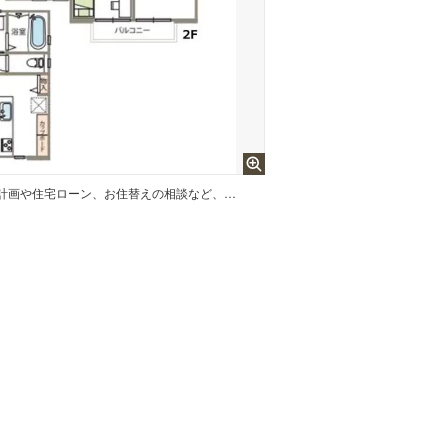
お家のことはもちろん、資金計画や住宅ローン、お住替えの相談など、お気軽にお問い合わせください（*^-^*）