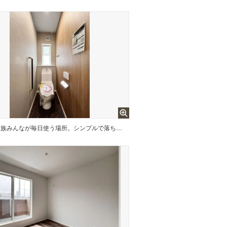
家族みんなが毎日使う場所。シンプルで落ち着く空間にすることで、永く使っても飽きの来ない空間に。