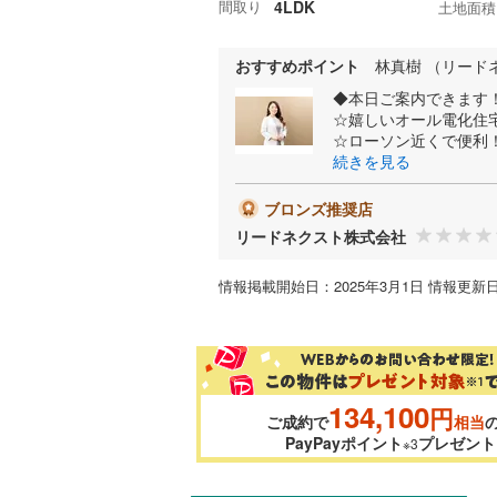
間取り
4LDK
土地面積
おすすめポイント
林真樹 （リード
◆本日ご案内できます
☆嬉しいオール電化住
☆ローソン近くで便利
続きを見る
ブロンズ推奨店
リードネクスト株式会社
情報掲載開始日：2025年3月1日 情報更新日
134,100
円
ご成約で
相当
PayPayポイント
プレゼント
※3