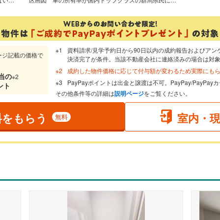
資料請求/見学予約日から90日以内の成約報告およびアン
ージ記載の価格で
決済完了が条件。当該不動産会社に連絡済みの場合は対
成約した物件価格に応じて付与額が変わるため実際にも
当
の
※2
PayPayポイントは出金と譲渡は不可。PayPay/PayP
ント
その他条件等の詳細は
説明ページ
をご覧ください。
料をもらう
室内・
無料