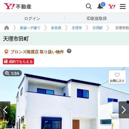
Yahoo!不動産
検索
通知
i
ログイン
ID新規取得
新築一戸建て
奈良県
天理市
天理駅
天理市田
天理市田町
ブロンズ推奨店 取り扱い物件
成約でもらえる
1
/
34
お気に入り