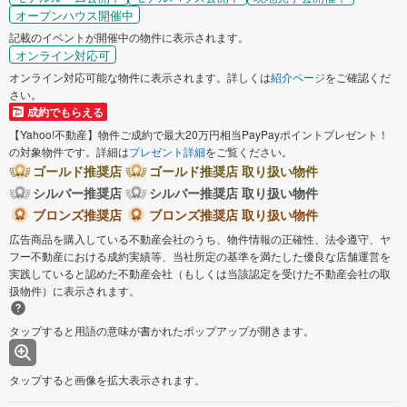
オープンハウス開催中
記載のイベントが開催中の物件に表示されます。
オンライン対応可
オンライン対応可能な物件に表示されます。詳しくは
紹介ページ
をご確認くだ
さい。
成約でもらえる
【Yahoo!不動産】物件ご成約で最大20万円相当PayPayポイントプレゼント！
の対象物件です。詳細は
プレゼント詳細
をご覧ください。
ゴールド推奨店
ゴールド推奨店 取り扱い物件
シルバー推奨店
シルバー推奨店 取り扱い物件
ブロンズ推奨店
ブロンズ推奨店 取り扱い物件
広告商品を購入している不動産会社のうち、物件情報の正確性、法令遵守、ヤ
フー不動産における成約実績等、当社所定の基準を満たした優良な店舗運営を
実践していると認めた不動産会社（もしくは当該認定を受けた不動産会社の取
扱物件）に表示されます。
タップすると用語の意味が書かれたポップアップが開きます。
タップすると画像を拡大表示されます。