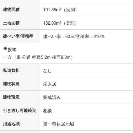
不動産会社に購入相談をする
無料
建物面積
101.85m
（実測）
2
閉じる
土地面積
132.09m
（登記）
2
建ぺい率/容積率
建ぺい率：60％/容積率：210％
接道
一方（東 公道 幅員5.2m 接面8.3m）
私道負担
なし
建物状況
未入居
建物現況
完成済み
引き渡し可能時期
相談
用途地域
第一種住居地域