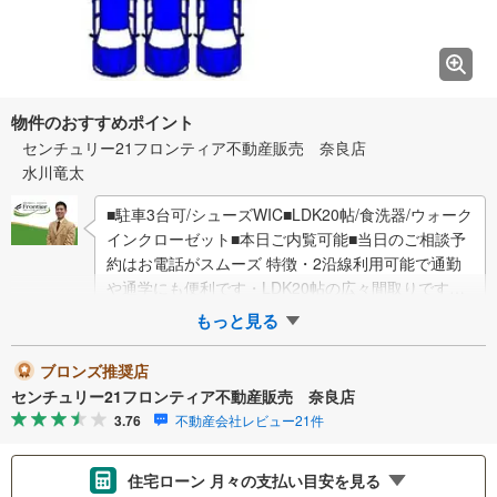
物件のおすすめポイント
センチュリー21フロンティア不動産販売 奈良店
水川竜太
■駐車3台可/シューズWIC■LDK20帖/食洗器/ウォーク
インクローゼット■本日ご内覧可能■当日のご相談予
約はお電話がスムーズ 特徴・2沿線利用可能で通勤
や通学にも便利です・LDK20帖の広々間取りです・
全居室収納＋ウォークイン…
もっと見る
ブロンズ推奨店
センチュリー21フロンティア不動産販売 奈良店
3.76
不動産会社レビュー21件
住宅ローン 月々の支払い目安を見る