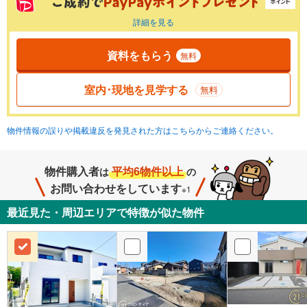
詳細を見る
資料をもらう
無料
室内･現地を見学する
無料
物件情報の誤りや掲載違反を発見された方はこちらからご連絡ください。
物件購入者
平均6物件以上
は
の
お問い合わせをしています
※1
最近見た・周辺エリアで特徴が似た物件