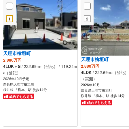
1
2
天理市檜垣町
天理市檜垣町
2,880万円
2,880万円
4LDK＋S
/ 222.69m
（登記） / 119.24m
2
4LDK
/ 222.69m
（登記） /
（登記）
2
2
（実測）
2026年10月予定
奈良県天理市檜垣町
2026年10月
桜井線 「柳本」駅 徒歩14分
奈良県天理市檜垣町
桜井線 「柳本」駅 徒歩14分
成約でもらえる
成約でもらえる