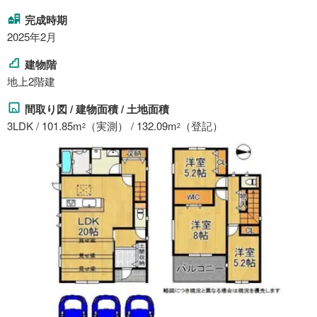
完成時期
2025年2月
建物階
地上2階建
間取り図 / 建物面積 / 土地面積
3LDK / 101.85m
（実測） / 132.09m
（登記）
2
2