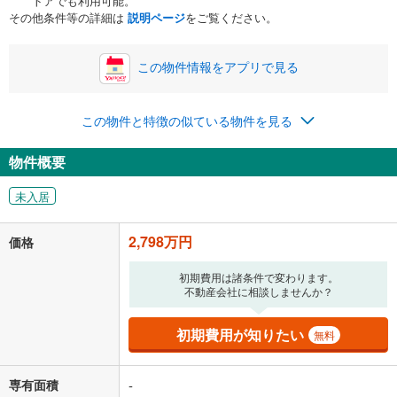
トアでも利用可能。
ボーナス
閉じる
/回
その他条件等の詳細は
説明ページ
をご覧ください。
この物件情報をアプリで見る
0円
2,798万円
年2回払いを想定しています。毎月の返済額に加えて、ボー
この物件と特徴の似ている物件を見る
ナス時の増額分（1回分）を入力してください。
ボーナス払いの限度額は金融機関によって異なります。
物件概要
72,631
円
/月
月々の返済額
閉じる
未入居
「金利」については、ご利用を予定されている金融機関等にご確認の
上、ご自身での入力をお願いいたします。初期設定で自動入力されてい
2,798万円
価格
る値は、実際の金融機関等における貸出金利とは何ら関係がなく、実際
の金融機関等における貸出金利を何ら保証するものではありません。返
初期費用は諸条件で変わります。
済方法「元利均等返済」にて算出しております。入力された金利を35年
不動産会社に相談しませんか？
適用した場合の計算結果を表示しています。
その他月額費用や、初期費用がかかります。ご注意ください。実際にお
借り入れの際は各金融機関等に、必ずご自身でご確認をお願いいたしま
初期費用が知りたい
無料
す。
条件によってお借り入れができないことがあります。
専有面積
-