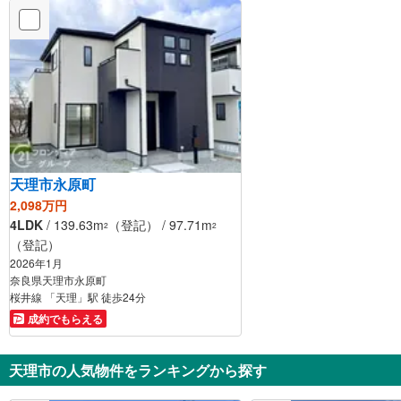
天理市永原町
2,098万円
4LDK
/ 139.63m
（登記） / 97.71m
2
2
（登記）
2026年1月
奈良県天理市永原町
桜井線 「天理」駅 徒歩24分
成約でもらえる
天理市の人気物件をランキングから探す