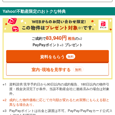
支払いの目安をシミュレーションすることができます。
Yahoo!不動産限定のおトクな特典
％
金利
83,940円
ご成約で
相当
の
※2
0.01%
14.99%
PayPayポイント
プレゼント
※3
資料をもらう
無料
返済期間
一般的には最長35年まで借り入れ可能です。多くの金融機関
室内･現地を見学する
無料
が完済時の年齢は80歳までを条件としています。
万円
頭金
閉じる
資料請求/見学予約日から90日以内の成約報告、180日以内の物件引
渡・残金決済完了が条件。当該不動産会社に連絡済みの場合は対象
外。
成約した物件価格に応じて付与額が変わるため実際にもらえる額と
0万円
2,798万円
異なる場合あり。
自己資金から住宅購入にかけられる金額を入力してくださ
PayPayポイントは出金と譲渡は不可。PayPay/PayPayカード公式ス
い。一般的には物件価格の2割までが目安です。
万円