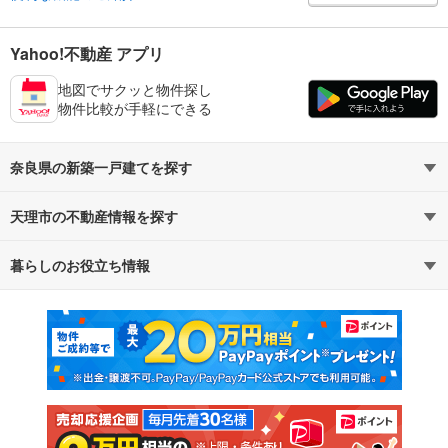
Yahoo!不動産 アプリ
地図でサクッと物件探し
物件比較が手軽にできる
奈良県の新築一戸建てを探す
天理市の不動産情報を探す
路線・駅から探す
地域から探す
暮らしのお役立ち情報
不動産・住宅
賃貸住宅
通勤・通学時間から探す
地図から探す
マンションカタログ
教えて！住まいの先生
新築マンション
中古マンション
新築一戸建て
中古一戸建て
注文住宅
土地