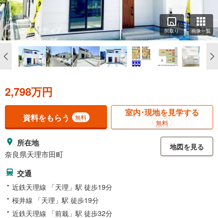
間取り
画像一覧
2,798万円
室内･現地を見学する
資料をもらう
無料
無料
所在地
地図を見る
奈良県天理市田町
交通
近鉄天理線 「天理」駅 徒歩19分
桜井線 「天理」駅 徒歩19分
近鉄天理線 「前栽」駅 徒歩32分