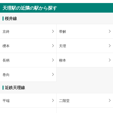
天理駅の近隣の駅から探す
桜井線
京終
帯解
櫟本
天理
長柄
柳本
巻向
近鉄天理線
平端
二階堂