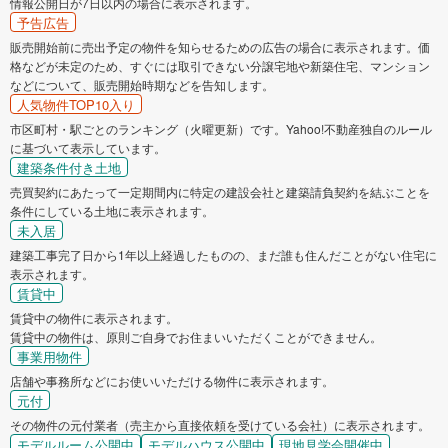
情報公開日が7日以内の場合に表示されます。
予告広告
販売開始前に売出予定の物件を知らせるための広告の場合に表示されます。価
格などが未定のため、すぐには取引できない分譲宅地や新築住宅、マンション
などについて、販売開始時期などを告知します。
人気物件TOP10入り
市区町村・駅ごとのランキング（火曜更新）です。Yahoo!不動産独自のルール
に基づいて表示しています。
建築条件付き土地
売買契約にあたって一定期間内に特定の建設会社と建築請負契約を結ぶことを
条件にしている土地に表示されます。
未入居
建築工事完了日から1年以上経過したものの、まだ誰も住んだことがない住宅に
表示されます。
賃貸中
賃貸中の物件に表示されます。
賃貸中の物件は、原則ご自身でお住まいいただくことができません。
事業用物件
店舗や事務所などにお使いいただける物件に表示されます。
元付
その物件の元付業者（売主から直接依頼を受けている会社）に表示されます。
モデルルーム公開中
モデルハウス公開中
現地見学会開催中