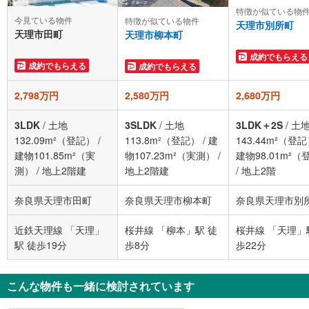
特徴が似ている物
今見ている物件
特徴が似ている物件
天理市別所町
天理市田町
天理市柳本町
成約でもらえる
成約でもらえる
成約でもらえる
2,798万円
2,580万円
2,680万円
3LDK
/
土地
3SLDK
/
土地
3LDK＋2S
/
土
132.09m²（登記）
/
113.8m²（登記）
/
建
143.44m²（登
建物101.85m²（実
物107.23m²（実測）
/
建物98.01m²（
測）
/
地上2階建
地上2階建
/
地上2階
奈良県天理市田町
奈良県天理市柳本町
奈良県天理市別
近鉄天理線 「天理」
桜井線 「柳本」駅 徒
桜井線 「天理」
駅 徒歩19分
歩8分
歩22分
こんな物件も一緒に検討されています