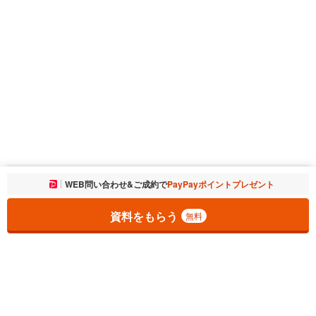
お気に入りに追加しました。
WEB問い合わせ&ご成約で
PayPayポイントプレゼント
一覧を開く
資料をもらう
無料
1
チェックした
件
をまとめて
資料をもらう
無料