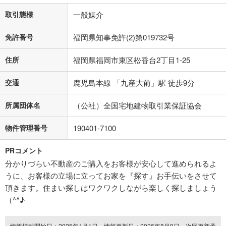
取引態様
一般媒介
免許番号
福岡県知事免許(2)第019732号
住所
福岡県福岡市東区松香台2丁目1-25
交通
鹿児島本線 「九産大前」駅 徒歩9分
所属団体名
（公社）全国宅地建物取引業保証協会
物件管理番号
190401-7100
PRコメント
分かりづらい不動産のご購入をお客様が安心して進められるよ
うに、お客様の立場に立ってお家を『探す』お手伝いをさせて
頂きます。住まい探しはワクワクしながら楽しく探しましょう
（^^♪
情報掲載開始日：2025年4月1日、情報更新日：2026年8月9日、次回更新予