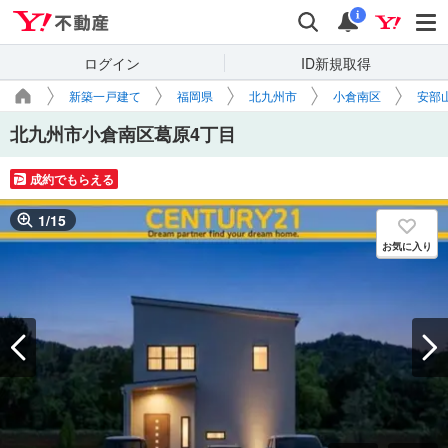
Yahoo!不動産
検索
通知
i
ログイン
ID新規取得
新築一戸建て
福岡県
北九州市
小倉南区
安部
北九州市小倉南区葛原4丁目
成約でもらえる
1
/
15
お気に入り