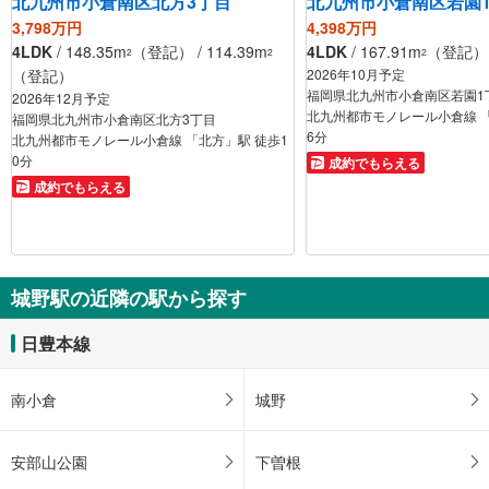
北九州市小倉南区北方3丁目
北九州市小倉南区若園
3,798万円
4,398万円
4LDK
/ 148.35m
（登記） / 114.39m
4LDK
/ 167.91m
（登記） /
2
2
2
（登記）
2026年10月予定
福岡県北九州市小倉南区若園1
2026年12月予定
北九州都市モノレール小倉線 「
福岡県北九州市小倉南区北方3丁目
6分
北九州都市モノレール小倉線 「北方」駅 徒歩1
0分
成約でもらえる
成約でもらえる
城野駅の近隣の駅から探す
日豊本線
南小倉
城野
安部山公園
下曽根