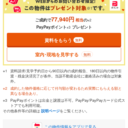
77,940円
ご成約で
相当
の
※2
0.01%
14.99%
PayPayポイント
プレゼント
※3
資料をもらう
無料
返済期間
一般的には最長35年まで借り入れ可能です。多くの金融機関
室内･現地を見学する
無料
が完済時の年齢は80歳までを条件としています。
万円
頭金
閉じる
資料請求/見学予約日から90日以内の成約報告、180日以内の物件引
渡・残金決済完了が条件。当該不動産会社に連絡済みの場合は対象
外。
成約した物件価格に応じて付与額が変わるため実際にもらえる額と
0万円
2,598万円
異なる場合あり。
自己資金から住宅購入にかけられる金額を入力してくださ
PayPayポイントは出金と譲渡は不可。PayPay/PayPayカード公式ス
い。一般的には物件価格の2割までが目安です。
万円
トアでも利用可能。
ボーナス
閉じる
/回
その他条件等の詳細は
説明ページ
をご覧ください。
この物件情報をアプリで見る