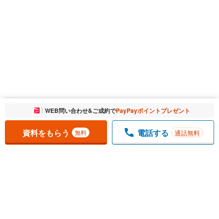
お気に入りに追加しました。
WEB問い合わせ&ご成約で
PayPayポイントプレゼント
一覧を開く
資料をもらう
電話する
通話無料
無料
1
チェックした
件
をまとめて
資料をもらう
無料