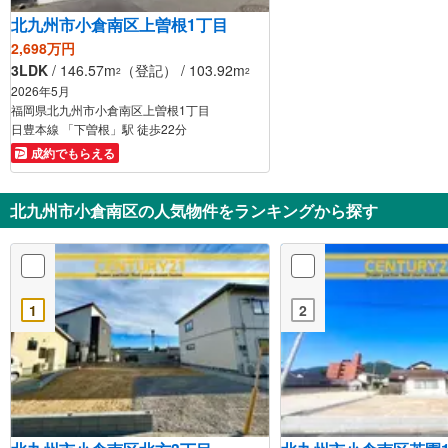
北九州市小倉南区上曽根1丁目
2,698万円
3LDK
/ 146.57m
（登記） / 103.92m
2
2
2026年5月
福岡県北九州市小倉南区上曽根1丁目
日豊本線 「下曽根」駅 徒歩22分
成約でもらえる
北九州市小倉南区の人気物件をランキングから探す
1
2