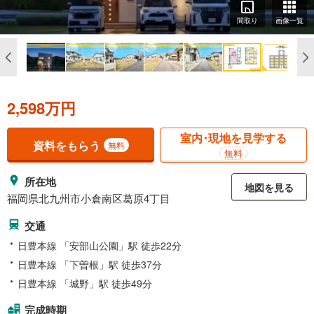
間取り
画像一覧
2,598万円
室内･現地を見学する
資料をもらう
無料
無料
所在地
地図を見る
福岡県北九州市小倉南区葛原4丁目
交通
日豊本線 「安部山公園」駅 徒歩22分
日豊本線 「下曽根」駅 徒歩37分
日豊本線 「城野」駅 徒歩49分
完成時期