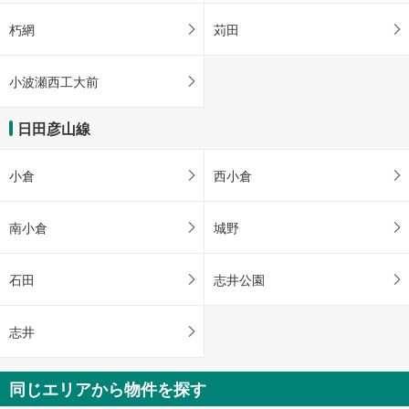
朽網
苅田
小波瀬西工大前
日田彦山線
小倉
西小倉
南小倉
城野
石田
志井公園
志井
同じエリアから物件を探す