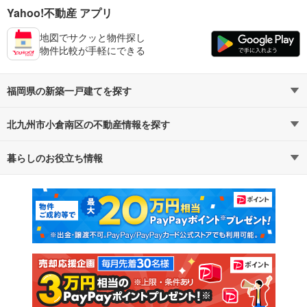
Yahoo!不動産 アプリ
地図でサクッと物件探し
物件比較が手軽にできる
福岡県の新築一戸建てを探す
北九州市小倉南区の不動産情報を探す
路線・駅から探す
地域から探す
暮らしのお役立ち情報
不動産・住宅
賃貸住宅
通勤・通学時間から探す
地図から探す
マンションカタログ
教えて！住まいの先生
新築マンション
中古マンション
新築一戸建て
中古一戸建て
注文住宅
土地
売却査定