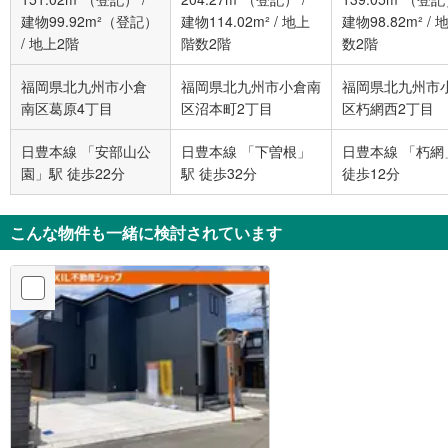
建物99.92m²（登記）
建物114.02m²
/
地上
建物98.82m²
/
/
地上2階
階数2階
数2階
福岡県北九州市小倉
福岡県北九州市小倉南
福岡県北九州市
南区葛原4丁目
区沼本町2丁目
区朽網西2丁目
日豊本線 「安部山公
日豊本線 「下曽根」
日豊本線 「朽網
園」駅 徒歩22分
駅 徒歩32分
徒歩12分
こんな物件も一緒に検討されています