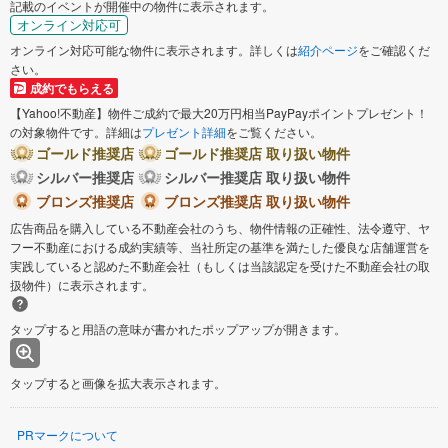
記載のイベントが開催中の物件に表示されます。
オンライン対応可
オンライン対応可能な物件に表示されます。詳しくは
紹介ページ
をご確認くだ
さい。
成約でもらえる
【Yahoo!不動産】物件ご成約で最大20万円相当PayPayポイントプレゼント！
の対象物件です。詳細は
プレゼント詳細
をご覧ください。
ゴールド推奨店
ゴールド推奨店 取り扱い物件
シルバー推奨店
シルバー推奨店 取り扱い物件
ブロンズ推奨店
ブロンズ推奨店 取り扱い物件
広告商品を購入している不動産会社のうち、物件情報の正確性、法令遵守、ヤ
フー不動産における成約実績等、当社所定の基準を満たした優良な店舗運営を
実践していると認めた不動産会社（もしくは当該認定を受けた不動産会社の取
扱物件）に表示されます。
タップすると用語の意味が書かれたポップアップが開きます。
タップすると画像を拡大表示されます。
PRマークについて