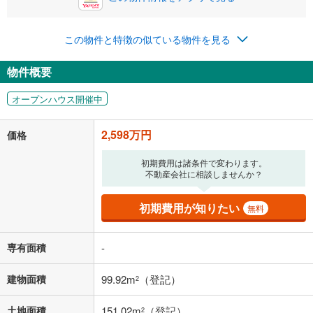
0円
2,598万円
年2回払いを想定しています。毎月の返済額に加えて、ボー
この物件と特徴の似ている物件を見る
ナス時の増額分（1回分）を入力してください。
ボーナス払いの限度額は金融機関によって異なります。
物件概要
67,440
円
/月
月々の返済額
閉じる
オープンハウス開催中
「金利」については、ご利用を予定されている金融機関等にご確認の
上、ご自身での入力をお願いいたします。初期設定で自動入力されてい
2,598万円
価格
る値は、実際の金融機関等における貸出金利とは何ら関係がなく、実際
の金融機関等における貸出金利を何ら保証するものではありません。返
初期費用は諸条件で変わります。
済方法「元利均等返済」にて算出しております。入力された金利を35年
不動産会社に相談しませんか？
適用した場合の計算結果を表示しています。
その他月額費用や、初期費用がかかります。ご注意ください。実際にお
借り入れの際は各金融機関等に、必ずご自身でご確認をお願いいたしま
初期費用が知りたい
無料
す。
条件によってお借り入れができないことがあります。
専有面積
-
不動産会社に購入相談をする
無料
建物面積
99.92m
（登記）
2
閉じる
土地面積
151.02m
（登記）
2