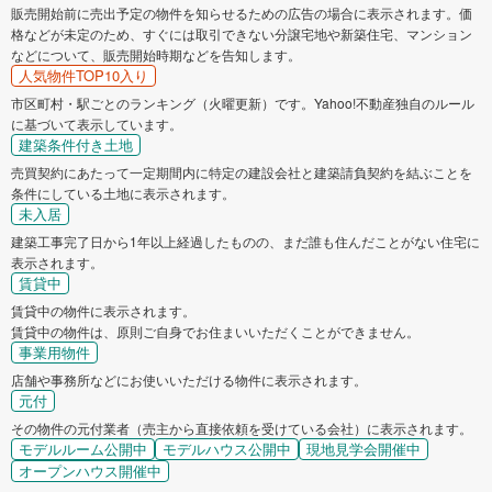
販売開始前に売出予定の物件を知らせるための広告の場合に表示されます。価
格などが未定のため、すぐには取引できない分譲宅地や新築住宅、マンション
などについて、販売開始時期などを告知します。
人気物件TOP10入り
市区町村・駅ごとのランキング（火曜更新）です。Yahoo!不動産独自のルール
に基づいて表示しています。
建築条件付き土地
売買契約にあたって一定期間内に特定の建設会社と建築請負契約を結ぶことを
条件にしている土地に表示されます。
未入居
建築工事完了日から1年以上経過したものの、まだ誰も住んだことがない住宅に
表示されます。
賃貸中
賃貸中の物件に表示されます。
賃貸中の物件は、原則ご自身でお住まいいただくことができません。
事業用物件
店舗や事務所などにお使いいただける物件に表示されます。
元付
その物件の元付業者（売主から直接依頼を受けている会社）に表示されます。
モデルルーム公開中
モデルハウス公開中
現地見学会開催中
オープンハウス開催中