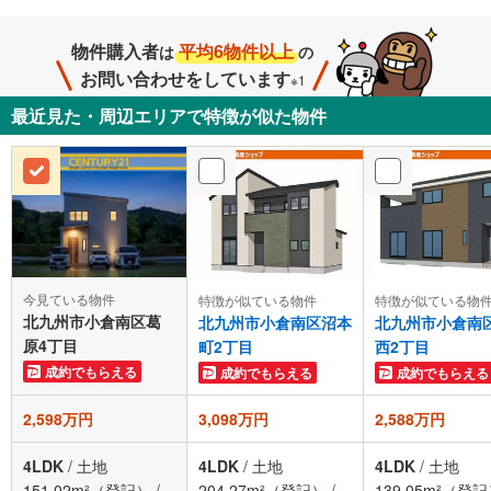
物件購入者
平均6物件以上
は
の
お問い合わせをしています
※1
最近見た・周辺エリアで特徴が似た物件
今見ている物件
特徴が似ている物件
特徴が似ている物
北九州市小倉南区葛
北九州市小倉南区沼本
北九州市小倉南
原4丁目
町2丁目
西2丁目
成約でもらえる
成約でもらえる
成約でもらえる
2,598万円
3,098万円
2,588万円
4LDK
/
土地
4LDK
/
土地
4LDK
/
土地
151.02m²（登記）
/
204.27m²（登記）
/
139.05m²（登