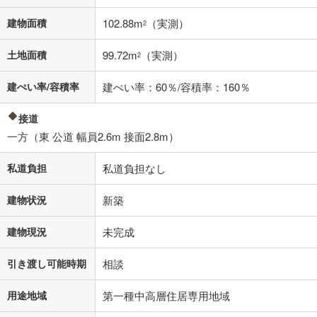
不動産会社に購入相談をする
無料
建物面積
102.88m
（実測）
2
閉じる
土地面積
99.72m
（実測）
2
建ぺい率/容積率
建ぺい率：60％/容積率：160％
接道
一方（東 公道 幅員2.6m 接面2.8m）
私道負担
私道負担なし
建物状況
新築
建物現況
未完成
引き渡し可能時期
相談
用途地域
第一種中高層住居専用地域