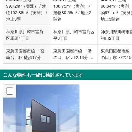
99.72m²（実測）
/
建
100.75m²（実測）
/
68.64m²（実測
物102.88m²（実測）
/
建物80.58m²
/
地上2
物97.1m²（実測
地上3階
階建
地上3階建
神奈川県川崎市宮前
神奈川県川崎市宮前区
神奈川県川崎市
区馬絹4丁目
平3丁目
初山2丁目
東急田園都市線 「宮
東急田園都市線 「溝
東急田園都市線 
崎台」駅 徒歩17分
の口」駅 バス13分 平
の口」駅 バス15
バス停下車 徒歩8分
地 バス停下車 徒
分
こんな物件も一緒に検討されています