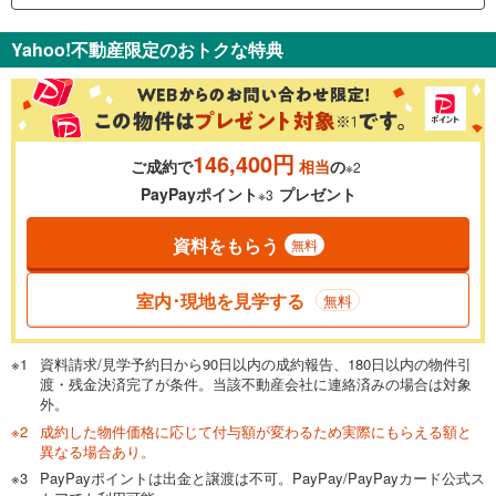
支払いの目安をシミュレーションすることができます。
Yahoo!不動産限定のおトクな特典
％
金利
146,400円
ご成約で
相当
の
※2
0.01%
14.99%
PayPayポイント
プレゼント
※3
資料をもらう
無料
返済期間
一般的には最長35年まで借り入れ可能です。多くの金融機関
室内･現地を見学する
無料
が完済時の年齢は80歳までを条件としています。
万円
頭金
閉じる
資料請求/見学予約日から90日以内の成約報告、180日以内の物件引
渡・残金決済完了が条件。当該不動産会社に連絡済みの場合は対象
外。
成約した物件価格に応じて付与額が変わるため実際にもらえる額と
0万円
4,880万円
異なる場合あり。
自己資金から住宅購入にかけられる金額を入力してくださ
PayPayポイントは出金と譲渡は不可。PayPay/PayPayカード公式ス
い。一般的には物件価格の2割までが目安です。
万円