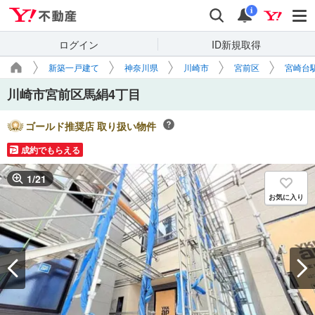
Yahoo!不動産
検索
通知
i
ログイン
ID新規取得
新築一戸建て
神奈川県
川崎市
宮前区
宮崎台
川崎市宮前区馬絹4丁目
ゴールド推奨店 取り扱い物件
成約でもらえる
1
/
21
お気に入り