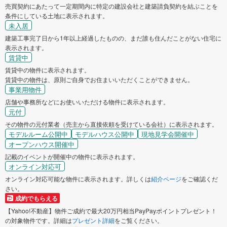
売買契約にあたって一定期間内に特定の建設会社と建築請負契約を結ぶことを
条件にしている土地に表示されます。
未入居
建築工事完了日から1年以上経過したものの、まだ誰も住んだことがない住宅に
表示されます。
賃貸中
賃貸中の物件に表示されます。
賃貸中の物件は、原則ご自身でお住まいいただくことができません。
事業用物件
店舗や事務所などにお使いいただける物件に表示されます。
元付
その物件の元付業者（売主から直接依頼を受けている会社）に表示されます。
モデルルーム公開中
モデルハウス公開中
現地見学会開催中
オープンハウス開催中
記載のイベントが開催中の物件に表示されます。
オンライン対応可
オンライン対応可能な物件に表示されます。詳しくは
紹介ページ
をご確認くだ
さい。
成約でもらえる
【Yahoo!不動産】物件ご成約で最大20万円相当PayPayポイントプレゼント！
の対象物件です。詳細は
プレゼント詳細
をご覧ください。