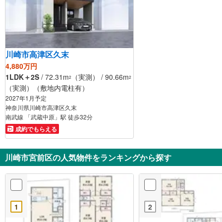
川崎市高津区久末
4,880万円
1LDK＋2S
/ 72.31m
（実測） / 90.66m
2
2
（実測）（敷地内電柱有）
2027年1月予定
神奈川県川崎市高津区久末
南武線 「武蔵中原」駅 徒歩32分
成約でもらえる
川崎市宮前区の人気物件をランキングから探す
1
2