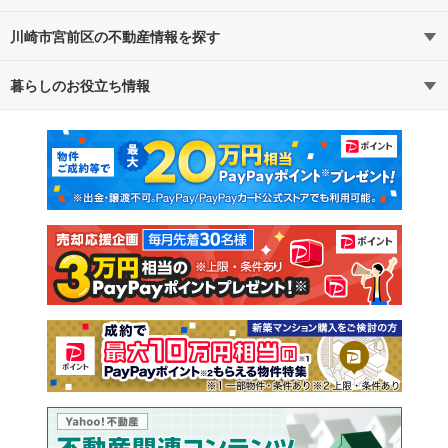
川崎市宮前区の不動産情報を探す
路線・駅から探す
地域から探す
暮らしのお役立ち情報
不動産・住宅
賃貸住宅
通勤・通学時間から探す
地図から探す
マンションカタログ
教えて！住まいの先生
新築マンション
中古マンション
新築一戸建て
中古一戸建て
注文住宅
土地
売却査定