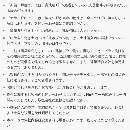
「新築一戸建て」には、完成後1年を経過している未入居物件が掲載されてい
る場合があります。
「新築一戸建て」には、販売住戸が複数の物件は、全ての住戸に該当しない
項目もあります。各問い合わせ先にご確認ください。
「建築条件付き土地」の価格には、建物価格は含まれません。
「建築条件付き土地」の「建物プラン例」は、土地購入者の設計プランの一
例であり、プランの採用可否は任意です。
「土地（建築条件なし）」の「建物プラン例」に関して、そのプラン例は特
定の建築請負会社によるもので、 当該建築請負会社以外で建てた場合、同様
のものが同価格で建てられるとは限りません。また、建築請負会社を特定す
るものではありません。
お客様が入力する個人情報を含むお問い合わせデータは、当該物件の取扱会
社に送信され、そこで管理されます。
お問い合わせをされたお客様へは、取扱会社がご連絡いたします。
物件に関するお客様のお問い合わせについては、LINEヤフー株式会社は一切
関与いたしません。取扱会社に直接ご確認ください。
不動産購入の検討、契約にあたってはお客様ご自身が情報を確認し、各会社
より十分な説明を受け判断してください。
本ページの掲載内容は変更される場合があります。あらかじめご了承くださ
い。