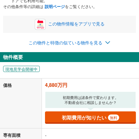
トアでも利用可能。
ボーナス
閉じる
/回
その他条件等の詳細は
説明ページ
をご覧ください。
この物件情報をアプリで見る
0円
4,880万円
年2回払いを想定しています。毎月の返済額に加えて、ボー
この物件と特徴の似ている物件を見る
ナス時の増額分（1回分）を入力してください。
ボーナス払いの限度額は金融機関によって異なります。
物件概要
126,677
円
/月
月々の返済額
閉じる
現地見学会開催中
「金利」については、ご利用を予定されている金融機関等にご確認の
上、ご自身での入力をお願いいたします。初期設定で自動入力されてい
4,880万円
価格
る値は、実際の金融機関等における貸出金利とは何ら関係がなく、実際
の金融機関等における貸出金利を何ら保証するものではありません。返
初期費用は諸条件で変わります。
済方法「元利均等返済」にて算出しております。入力された金利を35年
不動産会社に相談しませんか？
適用した場合の計算結果を表示しています。
その他月額費用や、初期費用がかかります。ご注意ください。実際にお
借り入れの際は各金融機関等に、必ずご自身でご確認をお願いいたしま
初期費用が知りたい
無料
す。
条件によってお借り入れができないことがあります。
専有面積
-