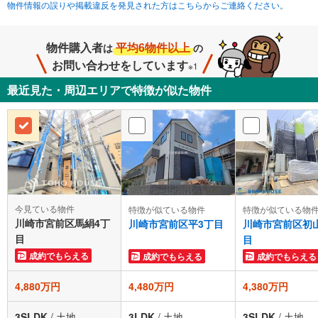
物件情報の誤りや掲載違反を発見された方はこちらからご連絡ください。
物件購入者
平均6物件以上
は
の
お問い合わせをしています
※1
最近見た・周辺エリアで特徴が似た物件
今見ている物件
特徴が似ている物件
特徴が似ている物
川崎市宮前区馬絹4丁
川崎市宮前区平3丁目
川崎市宮前区初
目
目
成約でもらえる
成約でもらえる
成約でもらえる
4,880万円
4,480万円
4,380万円
3SLDK
/
土地
3LDK
/
土地
3SLDK
/
土地