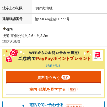
法令上の制限
準防火地域
建築確認番号
第25KAK建確00777号
備考
接道:東側公道約2.6～約3.2m
準防火地域
詳細を見る
資料をもらう
無料
室内･現地を見学する
無料
電話で問い合わせる
通話料無料