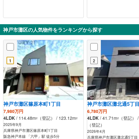
神戸市灘区の人気物件をランキングから探す
1
2
神戸市灘区篠原本町1丁目
神戸市灘区灘北通5丁
7,980万円
6,780万円
4LDK
/ 114.48m
（登記） / 123.12m
4LDK
/ 41.71m
（登記） / 
2
2
2
2025年9月
（登記）
兵庫県神戸市灘区篠原本町1丁目
2026年4月
阪急神戸本線 「六甲」駅 徒歩5分
兵庫県神戸市灘区灘北通5丁目