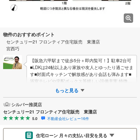
物件のおすすめポイント
センチュリー21 フロンティア住宅販売 東灘店
宮西巧
【阪急六甲駅まで徒歩5分＋即内覧可！】駐車2台可
■LDKは24帖以上あり家族や友人とゆったり過ごせま
す■対面式キッチンで解放感があり会話も弾みます■
浴室テレビや宅配ボックス等嬉しい設備充実 特徴・
ファミリークローゼットやシューズイ…
もっと見る
シルバー推奨店
センチュリー21 フロンティア住宅販売 東灘店
5.0
不動産会社レビュー16件
住宅ローン 月々の支払い目安を見る