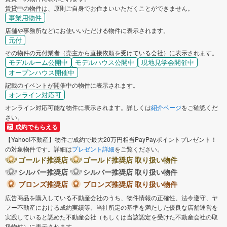
賃貸中の物件は、原則ご自身でお住まいいただくことができません。
事業用物件
店舗や事務所などにお使いいただける物件に表示されます。
元付
その物件の元付業者（売主から直接依頼を受けている会社）に表示されます。
モデルルーム公開中
モデルハウス公開中
現地見学会開催中
オープンハウス開催中
記載のイベントが開催中の物件に表示されます。
オンライン対応可
オンライン対応可能な物件に表示されます。詳しくは
紹介ページ
をご確認くだ
さい。
成約でもらえる
【Yahoo!不動産】物件ご成約で最大20万円相当PayPayポイントプレゼント！
の対象物件です。詳細は
プレゼント詳細
をご覧ください。
ゴールド推奨店
ゴールド推奨店 取り扱い物件
シルバー推奨店
シルバー推奨店 取り扱い物件
ブロンズ推奨店
ブロンズ推奨店 取り扱い物件
広告商品を購入している不動産会社のうち、物件情報の正確性、法令遵守、ヤ
フー不動産における成約実績等、当社所定の基準を満たした優良な店舗運営を
実践していると認めた不動産会社（もしくは当該認定を受けた不動産会社の取
扱物件）に表示されます。