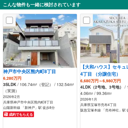
こんな物件も一緒に検討されています
【大和ハウス】セキュ
神戸市中央区熊内町8丁目
4丁目 （分譲住宅）
6,280万円
6,680万円～6,980万円
3SLDK
/ 106.74m
（登記） / 132.54m
2
2
4LDK（2号地、3号地）
/ 
（実測）
4.06m
/ 99.36m
2
2
2026年2月
2026年1月
兵庫県神戸市中央区熊内町8丁目
兵庫県宝塚市売布4丁目
山陽新幹線 「新神戸」駅 徒歩8分
阪急宝塚本線 「売布神社」駅 
成約でもらえる