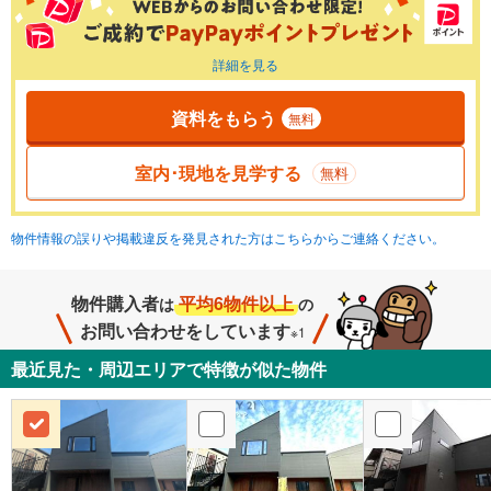
詳細を見る
資料をもらう
無料
室内･現地を見学する
無料
物件情報の誤りや掲載違反を発見された方はこちらからご連絡ください。
物件購入者
平均6物件以上
は
の
お問い合わせをしています
※1
最近見た・周辺エリアで特徴が似た物件