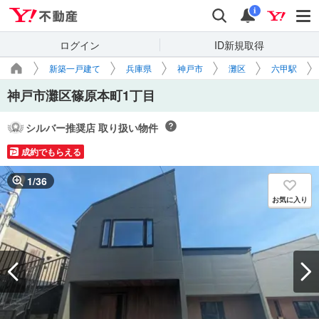
Yahoo!不動産
検索
通知
i
ログイン
ID新規取得
新築一戸建て
兵庫県
神戸市
灘区
六甲駅
神戸市灘区篠原本町1丁目
シルバー推奨店 取り扱い物件
成約でもらえる
1
/
36
お気に入り