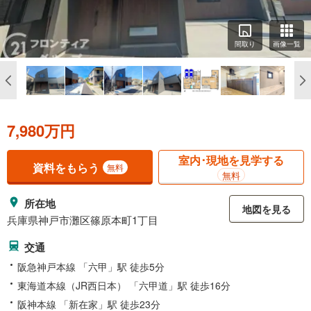
間取り
画像一覧
7,980万円
室内･現地を見学する
資料をもらう
無料
無料
所在地
地図を見る
兵庫県神戸市灘区篠原本町1丁目
交通
阪急神戸本線 「六甲」駅 徒歩5分
東海道本線（JR西日本） 「六甲道」駅 徒歩16分
阪神本線 「新在家」駅 徒歩23分