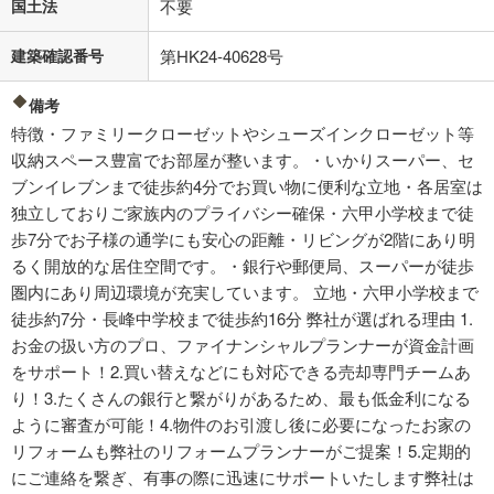
国土法
不要
建築確認番号
第HK24-40628号
備考
特徴・ファミリークローゼットやシューズインクローゼット等
収納スペース豊富でお部屋が整います。・いかりスーパー、セ
ブンイレブンまで徒歩約4分でお買い物に便利な立地・各居室は
独立しておりご家族内のプライバシー確保・六甲小学校まで徒
歩7分でお子様の通学にも安心の距離・リビングが2階にあり明
るく開放的な居住空間です。・銀行や郵便局、スーパーが徒歩
圏内にあり周辺環境が充実しています。 立地・六甲小学校まで
徒歩約7分・長峰中学校まで徒歩約16分 弊社が選ばれる理由 1.
お金の扱い方のプロ、ファイナンシャルプランナーが資金計画
をサポート！2.買い替えなどにも対応できる売却専門チームあ
り！3.たくさんの銀行と繋がりがあるため、最も低金利になる
ように審査が可能！4.物件のお引渡し後に必要になったお家の
リフォームも弊社のリフォームプランナーがご提案！5.定期的
にご連絡を繋ぎ、有事の際に迅速にサポートいたします弊社は