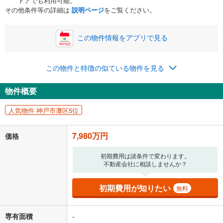
トアでも利用可能。
ボーナス
閉じる
/回
その他条件等の詳細は
説明ページ
をご覧ください。
この物件情報をアプリで見る
0円
7,980万円
年2回払いを想定しています。毎月の返済額に加えて、ボー
この物件と特徴の似ている物件を見る
ナス時の増額分（1回分）を入力してください。
ボーナス払いの限度額は金融機関によって異なります。
物件概要
207,149
円
/月
月々の返済額
閉じる
人気物件 神戸市灘区5位
「金利」については、ご利用を予定されている金融機関等にご確認の
上、ご自身での入力をお願いいたします。初期設定で自動入力されてい
7,980万円
価格
る値は、実際の金融機関等における貸出金利とは何ら関係がなく、実際
の金融機関等における貸出金利を何ら保証するものではありません。返
初期費用は諸条件で変わります。
済方法「元利均等返済」にて算出しております。入力された金利を35年
不動産会社に相談しませんか？
適用した場合の計算結果を表示しています。
その他月額費用や、初期費用がかかります。ご注意ください。実際にお
借り入れの際は各金融機関等に、必ずご自身でご確認をお願いいたしま
初期費用が知りたい
無料
す。
条件によってお借り入れができないことがあります。
専有面積
-