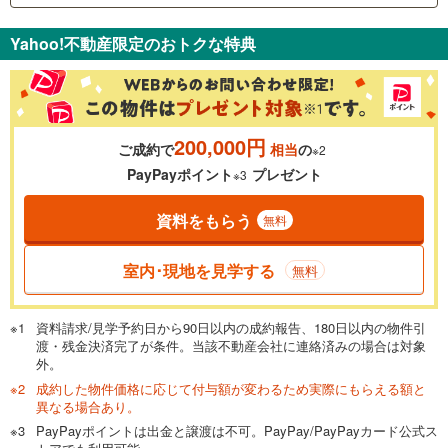
支払いの目安をシミュレーションすることができます。
Yahoo!不動産限定のおトクな特典
％
金利
200,000円
ご成約で
相当
の
※2
0.01%
14.99%
PayPayポイント
プレゼント
※3
資料をもらう
無料
返済期間
一般的には最長35年まで借り入れ可能です。多くの金融機関
室内･現地を見学する
無料
が完済時の年齢は80歳までを条件としています。
万円
頭金
閉じる
資料請求/見学予約日から90日以内の成約報告、180日以内の物件引
渡・残金決済完了が条件。当該不動産会社に連絡済みの場合は対象
外。
成約した物件価格に応じて付与額が変わるため実際にもらえる額と
0万円
7,980万円
異なる場合あり。
自己資金から住宅購入にかけられる金額を入力してくださ
PayPayポイントは出金と譲渡は不可。PayPay/PayPayカード公式ス
い。一般的には物件価格の2割までが目安です。
万円