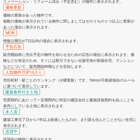
リノベーション・リフォーム済み（予定含む）の物件に表示されます。
価格更新
価格の更新があった物件です。
複数の価格が表示されている物件に関しましてはそのうちの１つ以上に更新が
あった場合に表示されます。
NEW
情報公開日が7日以内の場合に表示されます。
予告広告
販売開始前に売出予定の物件を知らせるための広告の場合に表示されます。価
格などが未定のため、すぐには取引できない分譲宅地や新築住宅、マンション
などについて、販売開始時期などを告知します。
人気物件TOP10入り
市区町村・駅ごとのランキング（火曜更新）です。Yahoo!不動産独自のルール
に基づいて表示しています。
建築条件付き土地
売買契約にあたって一定期間内に特定の建設会社と建築請負契約を結ぶことを
条件にしている土地に表示されます。
未入居
建築工事完了日から1年以上経過したものの、まだ誰も住んだことがない住宅に
表示されます。
賃貸中
賃貸中の物件に表示されます。