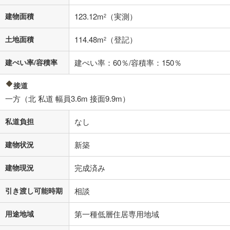
不動産会社に購入相談をする
無料
建物面積
123.12m
（実測）
2
閉じる
土地面積
114.48m
（登記）
2
建ぺい率/容積率
建ぺい率：60％/容積率：150％
接道
一方（北 私道 幅員3.6m 接面9.9m）
私道負担
なし
建物状況
新築
建物現況
完成済み
引き渡し可能時期
相談
用途地域
第一種低層住居専用地域