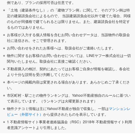
例であり、プランの採用可否は任意です。
「土地（建築条件なし）」の「建物プラン例」に関して、そのプラン例は特
定の建築請負会社によるもので、 当該建築請負会社以外で建てた場合、同様
のものが同価格で建てられるとは限りません。また、建築請負会社を特定す
るものではありません。
お客様が入力する個人情報を含むお問い合わせデータは、当該物件の取扱会
社に送信され、そこで管理されます。
お問い合わせをされたお客様へは、取扱会社がご連絡いたします。
物件に関するお客様のお問い合わせについては、LINEヤフー株式会社は一切
関与いたしません。取扱会社に直接ご確認ください。
不動産購入の検討、契約にあたってはお客様ご自身が情報を確認し、各会社
より十分な説明を受け判断してください。
本ページの掲載内容は変更される場合があります。あらかじめご了承くださ
い。
市区町村・駅ごとの物件ランキングは、Yahoo!不動産独自のルールに基づい
て表示しています。（ランキングは火曜更新されます）
物件クチコミ情報は主にYahoo!不動産が独自で収集し、一部は
マンションレ
ビュー（外部サイト）
から提供されたものを表示しています。
1 不動産情報サイト事業者連絡協議会（RSC）2018年 不動産情報サイト利用
者意識アンケートより引用しました。