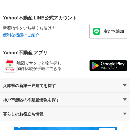
Yahoo!不動産 LINE公式アカウント
新着物件をいち早くお届け！
友だち追加
便利な機能のご紹介
Yahoo!不動産 アプリ
地図でサクッと物件探し
物件比較が手軽にできる
兵庫県の新築一戸建てを探す
神戸市灘区の不動産情報を探す
路線・駅から探す
地域から探す
暮らしのお役立ち情報
不動産・住宅
賃貸住宅
通勤・通学時間から探す
地図から探す
マンションカタログ
教えて！住まいの先生
新築マンション
中古マンション