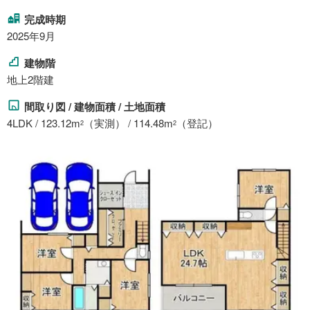
完成時期
2025年9月
建物階
地上2階建
間取り図 / 建物面積 / 土地面積
4LDK / 123.12m
（実測） / 114.48m
（登記）
2
2