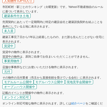
人気物件TOP10入り
市区町村・駅ごとのランキング（火曜更新）です。Yahoo!不動産独自のルール
に基づいて表示しています。
建築条件付き土地
売買契約にあたって一定期間内に特定の建設会社と建築請負契約を結ぶことを
条件にしている土地に表示されます。
未入居
建築工事完了日から1年以上経過したものの、まだ誰も住んだことがない住宅に
表示されます。
賃貸中
賃貸中の物件に表示されます。
賃貸中の物件は、原則ご自身でお住まいいただくことができません。
事業用物件
店舗や事務所などにお使いいただける物件に表示されます。
元付
その物件の元付業者（売主から直接依頼を受けている会社）に表示されます。
モデルルーム公開中
モデルハウス公開中
現地見学会開催中
オープンハウス開催中
記載のイベントが開催中の物件に表示されます。
オンライン対応可
オンライン対応可能な物件に表示されます。詳しくは
紹介ページ
をご確認くだ