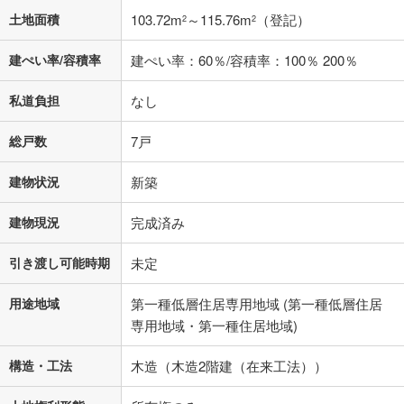
土地面積
103.72m
～115.76m
（登記）
2
2
建ぺい率/容積率
建ぺい率：60％/容積率：100％ 200％
私道負担
なし
総戸数
7戸
建物状況
新築
建物現況
完成済み
引き渡し可能時期
未定
用途地域
第一種低層住居専用地域 (第一種低層住居
専用地域・第一種住居地域)
構造・工法
木造（木造2階建（在来工法））