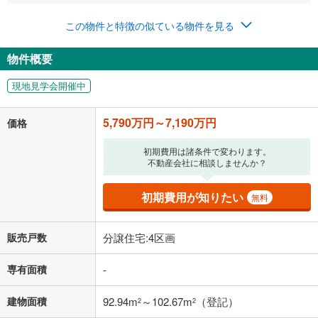
年2回払いを想定しています。毎月の返済額に加えて、ボー
ナス時の増額分（1回分）を入力してください。
この物件と特徴の似ている物件を見る
ボーナス払いの限度額は金融機関によって異なります。
186,641
円
/月
物件概要
月々の返済額
閉じる
現地見学会開催中
「金利」については、ご利用を予定されている金融機関等にご確認の
上、ご自身での入力をお願いいたします。初期設定で自動入力されてい
5,790万円～7,190万円
価格
る値は、実際の金融機関等における貸出金利とは何ら関係がなく、実際
の金融機関等における貸出金利を何ら保証するものではありません。返
済方法「元利均等返済」にて算出しております。入力された金利を35年
初期費用は諸条件で変わります。
不動産会社に相談しませんか？
適用した場合の計算結果を表示しています。
その他月額費用や、初期費用がかかります。ご注意ください。実際にお
借り入れの際は各金融機関等に、必ずご自身でご確認をお願いいたしま
初期費用が知りたい
無料
す。
条件によってお借り入れができないことがあります。
販売戸数
分譲住宅:4区画
不動産会社に購入相談をする
無料
専有面積
-
閉じる
建物面積
92.94m
～102.67m
（登記）
2
2