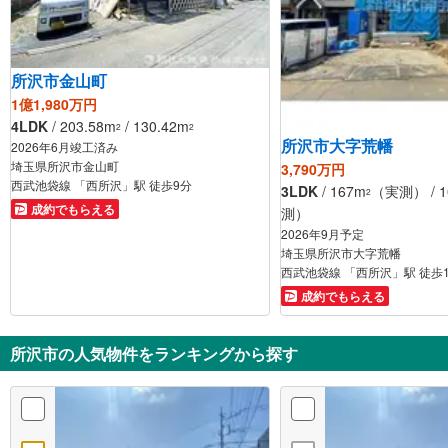
所沢市金山町
1億1,980万円
4LDK
/ 203.58m
/ 130.42m
2
2
所沢市大字荒幡
2026年6月竣工済み
埼玉県所沢市金山町
3,790万円
西武池袋線 「西所沢」駅 徒歩9分
3LDK
/ 167m
（実測） / 1
2
成約でもらえる
測）
2026年9月予定
埼玉県所沢市大字荒幡
西武池袋線 「西所沢」駅 徒歩
成約でもらえる
所沢市の人気物件をランキングから探す