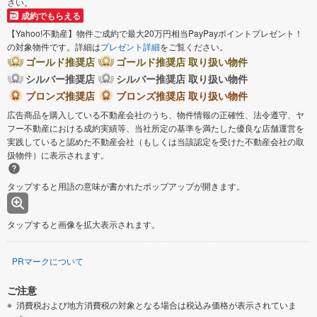
さい。
成約でもらえる
【Yahoo!不動産】物件ご成約で最大20万円相当PayPayポイントプレゼント！
の対象物件です。詳細は
プレゼント詳細
をご覧ください。
ゴールド推奨店
ゴールド推奨店 取り扱い物件
シルバー推奨店
シルバー推奨店 取り扱い物件
ブロンズ推奨店
ブロンズ推奨店 取り扱い物件
広告商品を購入している不動産会社のうち、物件情報の正確性、法令遵守、ヤ
フー不動産における成約実績等、当社所定の基準を満たした優良な店舗運営を
実践していると認めた不動産会社（もしくは当該認定を受けた不動産会社の取
扱物件）に表示されます。
タップすると用語の意味が書かれたポップアップが開きます。
タップすると画像を拡大表示されます。
PRマークについて
ご注意
消費税および地方消費税の対象となる場合は税込み価格が表示されていま