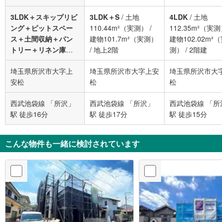
3LDK＋スキップリビ
3LDK＋S
/
土地
4LDK
/
土地
ング＋ピットスペー
110.44m²（実測）
/
112.35m²（実
ス＋土間収納＋パン
建物101.7m²（実測）
建物102.02m²
トリー＋リネン庫＋
/
地上2階
測）
/
2階建
ウォークインクロー
埼玉県所沢市大字上
埼玉県所沢市大字上安
埼玉県所沢市大
ゼット～4LDK（3・
安松
松
松
5LDK対応可※別途有
償）＋土間収納＋パ
西武池袋線 「所沢」
西武池袋線 「所沢」
西武池袋線 「所
ントリー＋リネン庫
駅 徒歩16分
駅 徒歩17分
駅 徒歩15分
＋ウォークインクロ
ーゼット
/
土地
103.72m²～
こんな物件も一緒に検討されています
115.76m²（登記）
/
建物92.94m²～
102.67m²（登記）
/
2
階建て