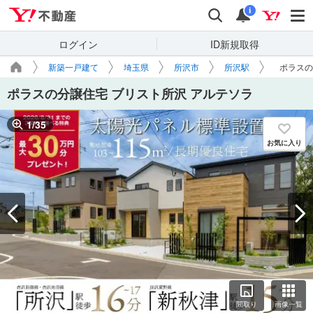
Yahoo!不動産
検索
通知
i
ログイン
ID新規取得
新築一戸建て
埼玉県
所沢市
所沢駅
ポラスの
ポラスの分譲住宅 ブリスト所沢 アルテソラ
1
/
35
お気に入り
間取り
画像一覧