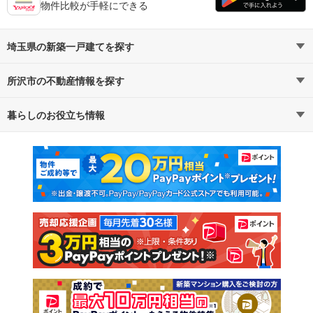
物件比較が手軽にできる
埼玉県の新築一戸建てを探す
所沢市の不動産情報を探す
路線・駅から探す
地域から探す
暮らしのお役立ち情報
不動産・住宅
賃貸住宅
通勤・通学時間から探す
地図から探す
マンションカタログ
教えて！住まいの先生
新築マンション
中古マンション
新築一戸建て
中古一戸建て
注文住宅
土地
売却査定