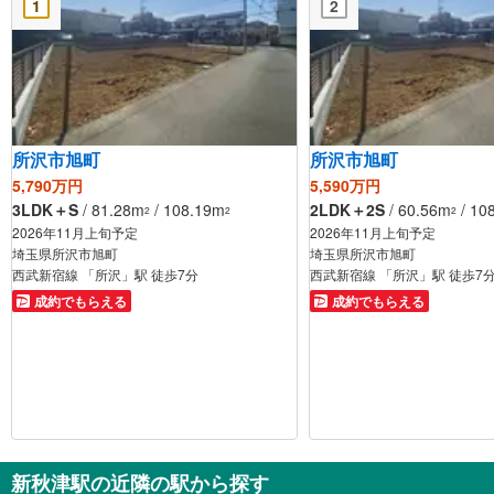
1
2
所沢市旭町
所沢市旭町
5,790万円
5,590万円
3LDK＋S
/ 81.28m
/ 108.19m
2LDK＋2S
/ 60.56m
/ 10
2
2
2
2026年11月上旬予定
2026年11月上旬予定
埼玉県所沢市旭町
埼玉県所沢市旭町
西武新宿線 「所沢」駅 徒歩7分
西武新宿線 「所沢」駅 徒歩7
成約でもらえる
成約でもらえる
新秋津駅の近隣の駅から探す