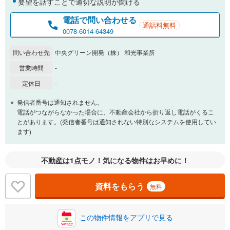
要望を話すことで適切な説明が聞ける
電話で問い合わせる
通話料無料
0.01%
14.99%
0078-6014-64349
問い合わせ先
中央グリーン開発（株） 和光事業所
返済期間
営業時間
-
一般的には最長35年まで借り入れ可能です。多くの金融機関
定休日
-
が完済時の年齢は80歳までを条件としています。
万円
頭金
発信者番号は通知されません。
閉じる
電話がつながらなかった場合に、不動産会社から折り返し電話がくるこ
とがあります。(発信者番号は通知されない特別なシステムを使用してい
ます)
0万円
7,190万円
自己資金から住宅購入にかけられる金額を入力してくださ
不動産は1点モノ！気になる物件はお早めに！
い。一般的には物件価格の2割までが目安です。
万円
ボーナス
閉じる
/回
資料をもらう
無料
この物件情報をアプリで見る
0円
7,190万円