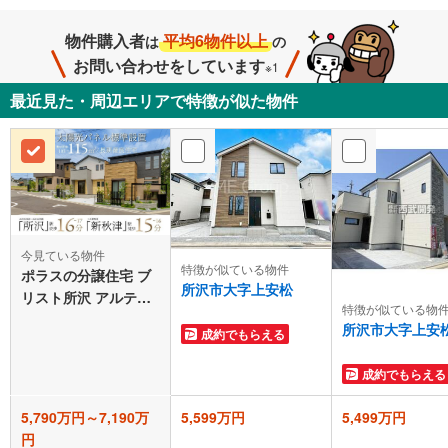
物件購入者
平均6物件以上
は
の
お問い合わせをしています
※1
最近見た・周辺エリアで特徴が似た物件
今見ている物件
特徴が似ている物件
ポラスの分譲住宅 ブ
所沢市大字上安松
リスト所沢 アルテソ
特徴が似ている物
ラ
所沢市大字上安
成約でもらえる
成約でもらえる
5,790万円～7,190万
5,599万円
5,499万円
円