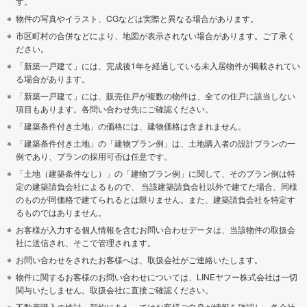
す。
物件の写真やイラスト、CGなどは実際と異なる場合があります。
市区町村の合併などにより、地図が表示されない場合があります。ご了承く
ださい。
「新築一戸建て」には、完成後1年を経過している未入居物件が掲載されてい
る場合があります。
「新築一戸建て」には、販売住戸が複数の物件は、全ての住戸に該当しない
項目もあります。各問い合わせ先にご確認ください。
「建築条件付き土地」の価格には、建物価格は含まれません。
「建築条件付き土地」の「建物プラン例」は、土地購入者の設計プランの一
例であり、プランの採用可否は任意です。
「土地（建築条件なし）」の「建物プラン例」に関して、そのプラン例は特
定の建築請負会社によるもので、 当該建築請負会社以外で建てた場合、同様
のものが同価格で建てられるとは限りません。また、建築請負会社を特定す
るものではありません。
お客様が入力する個人情報を含むお問い合わせデータは、当該物件の取扱会
社に送信され、そこで管理されます。
お問い合わせをされたお客様へは、取扱会社がご連絡いたします。
物件に関するお客様のお問い合わせについては、LINEヤフー株式会社は一切
関与いたしません。取扱会社に直接ご確認ください。
不動産購入の検討、契約にあたってはお客様ご自身が情報を確認し、各会社