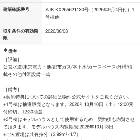
建築確認番号
SJK-KX255621130号（2025年9月4日付）1
号棟他
取引条件の有効期
2026/08/08
限
備考
［設備］
公営水道/東京電力・他/都市ガス/本下水/カースペース/外構/植
栽その他付帯設備一式
［備考］
※契約特典についての詳細は物件公式サイトをご覧ください。
※1号棟は抽選販売となります。2026年10月10日（土）12:00受
付締切、12:30抽選。
※3号棟はモデルハウスとして使用するため、契約後も内覧させ
て頂きます。モデルハウス内覧期限:2026年10月18日
※ごみ置場は共有持分（2.99m
×1/7）
2