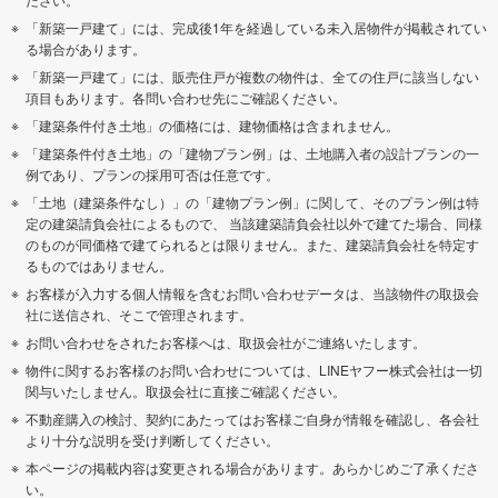
「新築一戸建て」には、完成後1年を経過している未入居物件が掲載されてい
る場合があります。
「新築一戸建て」には、販売住戸が複数の物件は、全ての住戸に該当しない
項目もあります。各問い合わせ先にご確認ください。
「建築条件付き土地」の価格には、建物価格は含まれません。
「建築条件付き土地」の「建物プラン例」は、土地購入者の設計プランの一
例であり、プランの採用可否は任意です。
「土地（建築条件なし）」の「建物プラン例」に関して、そのプラン例は特
定の建築請負会社によるもので、 当該建築請負会社以外で建てた場合、同様
のものが同価格で建てられるとは限りません。また、建築請負会社を特定す
るものではありません。
お客様が入力する個人情報を含むお問い合わせデータは、当該物件の取扱会
社に送信され、そこで管理されます。
お問い合わせをされたお客様へは、取扱会社がご連絡いたします。
物件に関するお客様のお問い合わせについては、LINEヤフー株式会社は一切
関与いたしません。取扱会社に直接ご確認ください。
不動産購入の検討、契約にあたってはお客様ご自身が情報を確認し、各会社
より十分な説明を受け判断してください。
本ページの掲載内容は変更される場合があります。あらかじめご了承くださ
い。