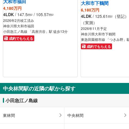
大和市福田
大和市下鶴間
4,180万円
6,180万円
4LDK
/ 147.5m
/ 105.57m
2
2
4LDK
/ 125.61m
（登記） /
2
2026年2月竣工済み
（実測）
神奈川県大和市福田
2026年11月予定
小田急江ノ島線 「高座渋谷」駅 徒歩13分
神奈川県大和市下鶴間
成約でもらえる
東急田園都市線 「つきみ野」駅
成約でもらえる
中央林間駅の近隣の駅から探す
小田急江ノ島線
東林間
中央林間