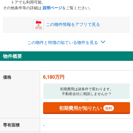
トアでも利用可能。
ボーナス
閉じる
/回
その他条件等の詳細は
説明ページ
をご覧ください。
この物件情報をアプリで見る
0円
6,180万円
年2回払いを想定しています。毎月の返済額に加えて、ボー
この物件と特徴の似ている物件を見る
ナス時の増額分（1回分）を入力してください。
ボーナス払いの限度額は金融機関によって異なります。
物件概要
160,423
円
/月
月々の返済額
閉じる
「金利」については、ご利用を予定されている金融機関等にご確認の
6,180万円
価格
上、ご自身での入力をお願いいたします。初期設定で自動入力されてい
る値は、実際の金融機関等における貸出金利とは何ら関係がなく、実際
初期費用は諸条件で変わります。
の金融機関等における貸出金利を何ら保証するものではありません。返
不動産会社に相談しませんか？
済方法「元利均等返済」にて算出しております。入力された金利を35年
適用した場合の計算結果を表示しています。
その他月額費用や、初期費用がかかります。ご注意ください。実際にお
初期費用が知りたい
無料
借り入れの際は各金融機関等に、必ずご自身でご確認をお願いいたしま
す。
条件によってお借り入れができないことがあります。
専有面積
-