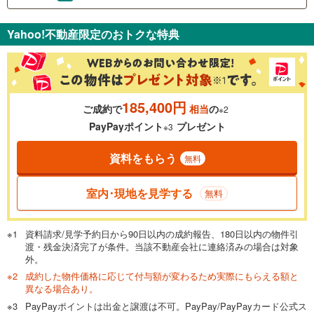
支払いの目安をシミュレーションすることができます。
Yahoo!不動産限定のおトクな特典
％
金利
185,400円
ご成約で
相当
の
※2
0.01%
14.99%
PayPayポイント
プレゼント
※3
資料をもらう
無料
返済期間
一般的には最長35年まで借り入れ可能です。多くの金融機関
室内･現地を見学する
無料
が完済時の年齢は80歳までを条件としています。
万円
頭金
閉じる
資料請求/見学予約日から90日以内の成約報告、180日以内の物件引
渡・残金決済完了が条件。当該不動産会社に連絡済みの場合は対象
外。
成約した物件価格に応じて付与額が変わるため実際にもらえる額と
0万円
6,180万円
異なる場合あり。
自己資金から住宅購入にかけられる金額を入力してくださ
PayPayポイントは出金と譲渡は不可。PayPay/PayPayカード公式ス
い。一般的には物件価格の2割までが目安です。
万円