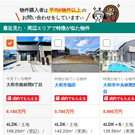
物件購入者
平均6物件以上
は
の
お問い合わせをしています
※1
最近見た・周辺エリアで特徴が似た物件
今見ている物件
特徴が似ている物件
特徴が似ている物
大和市南林間8丁目
大和市福田
大和市中央林間
目
成約でもらえる
成約でもらえる
成約でもらえる
6,180万円
5,780万円
5,980万円
4LDK
/
土地
4LDK
/
土地
4LDK＋S
/
土地
109.23m²（登記）
/
142.23m²（実測）
/
135.56m²（実