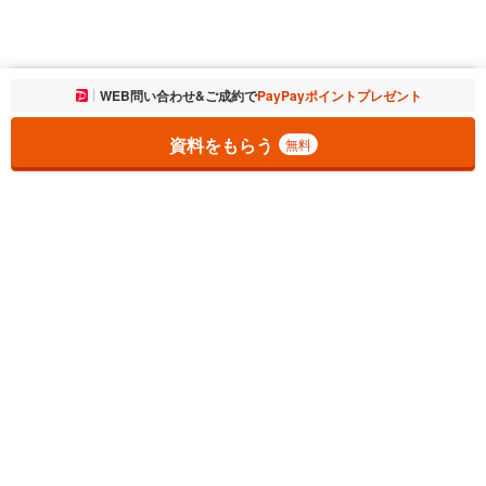
お気に入りに追加しました。
WEB問い合わせ&ご成約で
PayPayポイントプレゼント
一覧を開く
資料をもらう
無料
1
チェックした
件
をまとめて
資料をもらう
無料