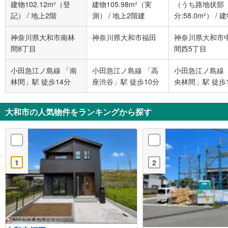
建物102.12m²（登
建物105.98m²（実
（うち路地状部
記）
/
地上2階
測）
/
地上2階建
分:58.0m²）
/
建
99.36m²（実測
神奈川県大和市南林
神奈川県大和市福田
神奈川県大和市
上2階建
間8丁目
間西5丁目
小田急江ノ島線 「南
小田急江ノ島線 「高
小田急江ノ島線 
林間」駅 徒歩14分
座渋谷」駅 徒歩10分
央林間」駅 徒歩
大和市の人気物件をランキングから探す
1
2