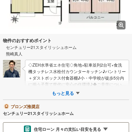
物件のおすすめポイント
センチュリー21スタイリッシュホーム
熊崎真人
◇ZEH水準省エネ住宅◇角地×駐車並列2台可×食洗
機タッチレス水栓付カウンターキッチン♪パントリー
＋ダストボックス付食器棚♪小・中学校が徒歩5分内
に揃う子育て世代に安心の住環境♪◆ご見学について
◆平日、土日、早朝、夜間いつでもご見…
もっと見る
ブロンズ推奨店
センチュリー21スタイリッシュホーム
住宅ローン 月々の支払い目安を見る