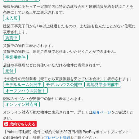
売買契約にあたって一定期間内に特定の建設会社と建築請負契約を結ぶことを
条件にしている土地に表示されます。
未入居
建築工事完了日から1年以上経過したものの、まだ誰も住んだことがない住宅に
表示されます。
賃貸中
賃貸中の物件に表示されます。
賃貸中の物件は、原則ご自身でお住まいいただくことができません。
事業用物件
店舗や事務所などにお使いいただける物件に表示されます。
元付
その物件の元付業者（売主から直接依頼を受けている会社）に表示されます。
モデルルーム公開中
モデルハウス公開中
現地見学会開催中
オープンハウス開催中
記載のイベントが開催中の物件に表示されます。
オンライン対応可
オンライン対応可能な物件に表示されます。詳しくは
紹介ページ
をご確認くだ
さい。
成約でもらえる
【Yahoo!不動産】物件ご成約で最大20万円相当PayPayポイントプレゼント！
の対象物件です。詳細は
プレゼント詳細
をご覧ください。