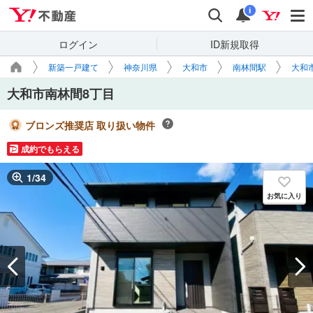
Yahoo!不動産
検索
通知
i
ログイン
ID新規取得
新築一戸建て
神奈川県
大和市
南林間駅
大和
大和市南林間8丁目
ブロンズ推奨店 取り扱い物件
成約でもらえる
1
/
34
お気に入り