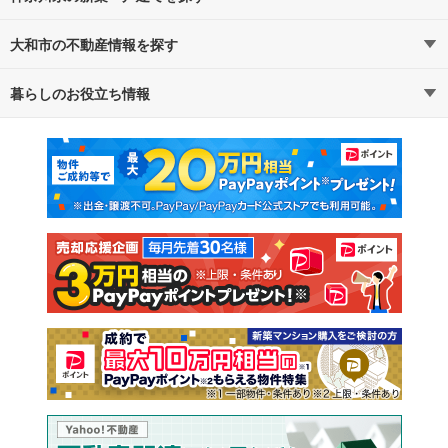
大和市の不動産情報を探す
路線・駅から探す
地域から探す
暮らしのお役立ち情報
不動産・住宅
賃貸住宅
通勤・通学時間から探す
地図から探す
マンションカタログ
教えて！住まいの先生
新築マンション
中古マンション
新築一戸建て
中古一戸建て
注文住宅
土地
売却査定