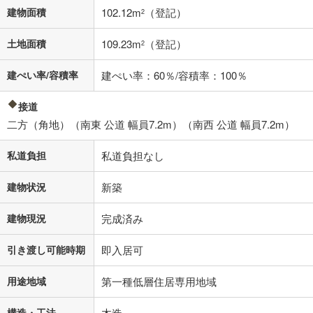
不動産会社に購入相談をする
無料
建物面積
102.12m
（登記）
2
土地面積
109.23m
（登記）
2
閉じる
建ぺい率/容積率
建ぺい率：60％/容積率：100％
接道
二方（角地）（南東 公道 幅員7.2m）（南西 公道 幅員7.2m）
私道負担
私道負担なし
建物状況
新築
建物現況
完成済み
引き渡し可能時期
即入居可
用途地域
第一種低層住居専用地域
構造・工法
木造