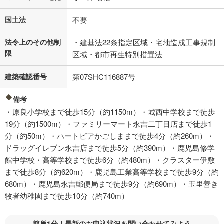
国土法
不要
法令上のその他制
・建基法22条指定区域・宅地造成工事規制
限
区域・都市再生特別措置法
建築確認番号
第07SHC116887号
備考
・原良小学校まで徒歩15分（約1150m）・城西中学校まで徒歩
19分（約1500m）・ファミリーマート永吉二丁目店まで徒歩1
分（約50m）・ハートピアかごしままで徒歩4分（約260m）・
ドラッグイレブン永吉店まで徒歩5分（約390m）・鹿児島修学
館中学校・高等学校まで徒歩6分（約480m）・クラスター伊敷
まで徒歩8分（約620m）・鹿児島工業高等学校まで徒歩9分（約
680m）・鹿児島永吉郵便局まで徒歩9分（約690m）・玉里善き
牧者幼稚園まで徒歩10分（約740m）
簡単1分！最新のお申込状況を問い合わせてみよう