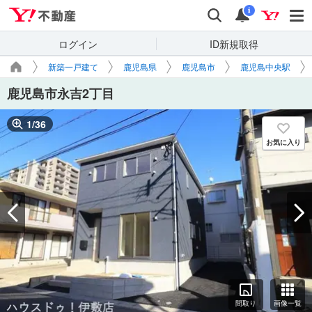
Yahoo!不動産
検索
通知
i
ログイン
ID新規取得
新築一戸建て
鹿児島県
鹿児島市
鹿児島中央駅
鹿児島市永吉2丁目
1
/
36
お気に入り
間取り
画像一覧