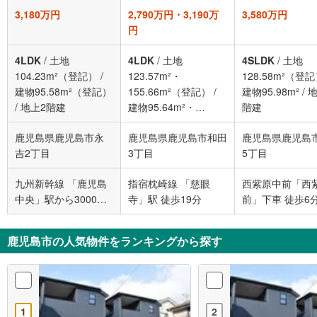
3,180万円
2,790万円・3,190万
3,580万円
円
4LDK
/
土地
4LDK
/
土地
4SLDK
/
土地
104.23m²（登記）
/
123.57m²・
128.58m²（登
建物95.58m²（登記）
155.66m²（登記）
/
建物95.98m²
/
地
/
地上2階建
建物95.64m²・
階建
102.68m²（登記）
/
2
鹿児島県鹿児島市永
鹿児島県鹿児島市和田
鹿児島県鹿児島
階建て
吉2丁目
3丁目
5丁目
九州新幹線 「鹿児島
指宿枕崎線 「慈眼
西紫原中前「西
中央」駅から3000m
寺」駅 徒歩19分
前」下車 徒歩6
車:10分
鹿児島市の人気物件をランキングから探す
1
2