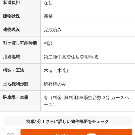
私道負担
なし
建物状況
新築
建物現況
完成済み
引き渡し可能時期
相談
用途地域
第二種中高層住居専用地域
構造・工法
木造（木造）
土地権利形態
所有権のみ
駐車場・車庫
有（料金: 無料 駐車場空台数:2台 カースペ
ース）
簡単1分！さらに詳しい物件概要をチェック