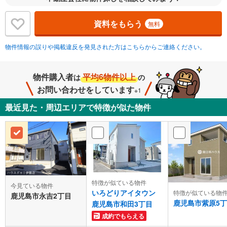
資料をもらう
無料
物件情報の誤りや掲載違反を発見された方はこちらからご連絡ください。
物件購入者
平均6物件以上
は
の
お問い合わせをしています
※1
最近見た・周辺エリアで特徴が似た物件
特徴が似ている物件
今見ている物件
いろどりアイタウン
特徴が似ている物
鹿児島市永吉2丁目
鹿児島市紫原5
鹿児島市和田3丁目
成約でもらえる