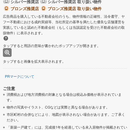
シルバー推奨店
シルバー推奨店 取り扱い物件
ブロンズ推奨店
ブロンズ推奨店 取り扱い物件
広告商品を購入している不動産会社のうち、物件情報の正確性、法令遵守、ヤ
フー不動産における成約実績等、当社所定の基準を満たした優良な店舗運営を
実践していると認めた不動産会社（もしくは当該認定を受けた不動産会社の取
扱物件）に表示されます。
タップすると用語の意味が書かれたポップアップが開きます。
タップすると画像を拡大表示されます。
PRマークについて
ご注意
消費税および地方消費税の対象となる場合は税込み価格が表示されていま
す。
物件の写真やイラスト、CGなどは実際と異なる場合があります。
市区町村の合併などにより、地図が表示されない場合があります。ご了承く
ださい。
「新築一戸建て」には、完成後1年を経過している未入居物件が掲載されてい