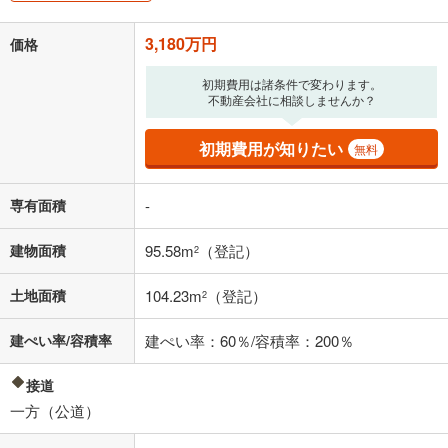
「金利」については、ご利用を予定されている金融機関等にご確認の
上、ご自身での入力をお願いいたします。初期設定で自動入力されてい
3,180万円
価格
る値は、実際の金融機関等における貸出金利とは何ら関係がなく、実際
の金融機関等における貸出金利を何ら保証するものではありません。返
済方法「元利均等返済」にて算出しております。入力された金利を35年
初期費用は諸条件で変わります。
不動産会社に相談しませんか？
適用した場合の計算結果を表示しています。
その他月額費用や、初期費用がかかります。ご注意ください。実際にお
借り入れの際は各金融機関等に、必ずご自身でご確認をお願いいたしま
初期費用が知りたい
無料
す。
条件によってお借り入れができないことがあります。
専有面積
-
不動産会社に購入相談をする
無料
建物面積
95.58m
（登記）
2
閉じる
土地面積
104.23m
（登記）
2
建ぺい率/容積率
建ぺい率：60％/容積率：200％
接道
一方（公道）