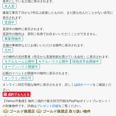
条件にしている土地に表示されます。
未入居
建築工事完了日から1年以上経過したものの、まだ誰も住んだことがない住宅に
表示されます。
賃貸中
賃貸中の物件に表示されます。
賃貸中の物件は、原則ご自身でお住まいいただくことができません。
事業用物件
店舗や事務所などにお使いいただける物件に表示されます。
元付
その物件の元付業者（売主から直接依頼を受けている会社）に表示されます。
モデルルーム公開中
モデルハウス公開中
現地見学会開催中
オープンハウス開催中
記載のイベントが開催中の物件に表示されます。
オンライン対応可
オンライン対応可能な物件に表示されます。詳しくは
紹介ページ
をご確認くだ
さい。
成約でもらえる
【Yahoo!不動産】物件ご成約で最大20万円相当PayPayポイントプレゼント！
の対象物件です。詳細は
プレゼント詳細
をご覧ください。
ゴールド推奨店
ゴールド推奨店 取り扱い物件