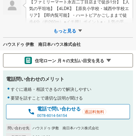
【ファミリーマート永吉二丁目店まで徒歩1分】【人
気の平坦地】【4LDK】【原良小学校・城西中学校エ
リア】【即内覧可能】・ハートピアかごしままで徒
歩4分（約260m）●イチ押しポイント●・人気の平坦
地！周辺にコンビニ、ドラッグストア…
もっと見る
ハウスドゥ 伊敷 南日本ハウス株式会社
住宅ローン 月々の支払い目安を見る
支払いの目安をシミュレーションすることができます。
電話問い合わせのメリット
％
金利
すぐに連絡・相談できるので解決しやすい
要望を話すことで適切な説明が聞ける
電話で問い合わせる
通話料無料
0.01%
14.99%
0078-6014-54154
問い合わせ先
ハウスドゥ 伊敷 南日本ハウス株式会社
返済期間