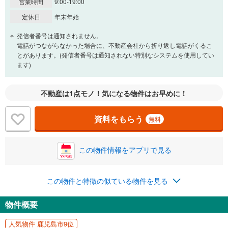
営業時間
9:00-19:00
一般的には最長35年まで借り入れ可能です。多くの金融機関
定休日
年末年始
が完済時の年齢は80歳までを条件としています。
万円
頭金
発信者番号は通知されません。
閉じる
電話がつながらなかった場合に、不動産会社から折り返し電話がくるこ
とがあります。(発信者番号は通知されない特別なシステムを使用してい
ます)
0万円
3,180万円
自己資金から住宅購入にかけられる金額を入力してくださ
不動産は1点モノ！気になる物件はお早めに！
い。一般的には物件価格の2割までが目安です。
万円
ボーナス
閉じる
/回
資料をもらう
無料
この物件情報をアプリで見る
0円
3,180万円
年2回払いを想定しています。毎月の返済額に加えて、ボー
ナス時の増額分（1回分）を入力してください。
この物件と特徴の似ている物件を見る
ボーナス払いの限度額は金融機関によって異なります。
82,548
円
/月
物件概要
月々の返済額
閉じる
人気物件 鹿児島市9位