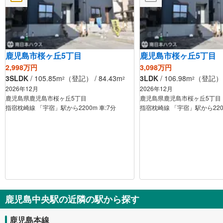
鹿児島市桜ヶ丘5丁目
鹿児島市桜ヶ丘5丁目
2,998万円
3,098万円
3SLDK
/ 105.85m
（登記） / 84.43m
3LDK
/ 106.98m
（登記） /
2
2
2
2026年12月
2026年12月
鹿児島県鹿児島市桜ヶ丘5丁目
鹿児島県鹿児島市桜ヶ丘5丁目
指宿枕崎線 「宇宿」駅から2200m 車:7分
鹿児島中央駅の近隣の駅から探す
鹿児島本線