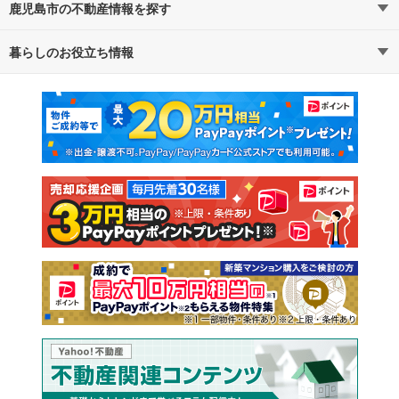
鹿児島市の不動産情報を探す
路線・駅から探す
地域から探す
暮らしのお役立ち情報
不動産・住宅
賃貸住宅
通勤・通学時間から探す
地図から探す
マンションカタログ
教えて！住まいの先生
新築マンション
中古マンション
新築一戸建て
中古一戸建て
注文住宅
土地
売却査定