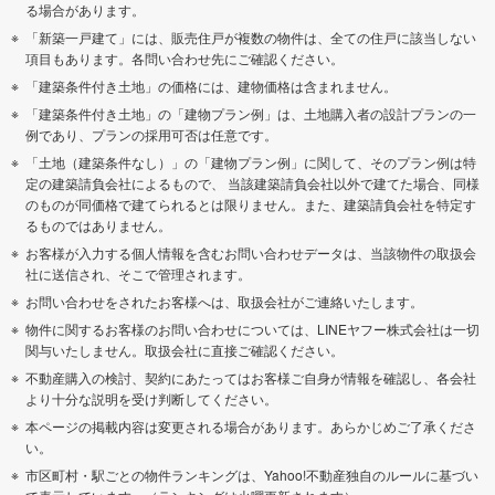
る場合があります。
「新築一戸建て」には、販売住戸が複数の物件は、全ての住戸に該当しない
項目もあります。各問い合わせ先にご確認ください。
「建築条件付き土地」の価格には、建物価格は含まれません。
「建築条件付き土地」の「建物プラン例」は、土地購入者の設計プランの一
例であり、プランの採用可否は任意です。
「土地（建築条件なし）」の「建物プラン例」に関して、そのプラン例は特
定の建築請負会社によるもので、 当該建築請負会社以外で建てた場合、同様
のものが同価格で建てられるとは限りません。また、建築請負会社を特定す
るものではありません。
お客様が入力する個人情報を含むお問い合わせデータは、当該物件の取扱会
社に送信され、そこで管理されます。
お問い合わせをされたお客様へは、取扱会社がご連絡いたします。
物件に関するお客様のお問い合わせについては、LINEヤフー株式会社は一切
関与いたしません。取扱会社に直接ご確認ください。
不動産購入の検討、契約にあたってはお客様ご自身が情報を確認し、各会社
より十分な説明を受け判断してください。
本ページの掲載内容は変更される場合があります。あらかじめご了承くださ
い。
市区町村・駅ごとの物件ランキングは、Yahoo!不動産独自のルールに基づい