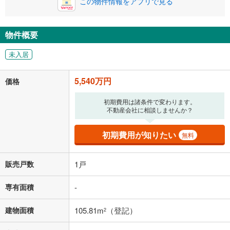
この物件情報をアプリで見る
0円
5,540万円
年2回払いを想定しています。毎月の返済額に加えて、ボー
ナス時の増額分（1回分）を入力してください。
物件概要
ボーナス払いの限度額は金融機関によって異なります。
未入居
143,810
円
/月
月々の返済額
閉じる
5,540万円
価格
「金利」については、ご利用を予定されている金融機関等にご確認の
上、ご自身での入力をお願いいたします。初期設定で自動入力されてい
初期費用は諸条件で変わります。
る値は、実際の金融機関等における貸出金利とは何ら関係がなく、実際
不動産会社に相談しませんか？
の金融機関等における貸出金利を何ら保証するものではありません。返
済方法「元利均等返済」にて算出しております。入力された金利を35年
初期費用が知りたい
適用した場合の計算結果を表示しています。
無料
その他月額費用や、初期費用がかかります。ご注意ください。実際にお
借り入れの際は各金融機関等に、必ずご自身でご確認をお願いいたしま
販売戸数
1戸
す。
条件によってお借り入れができないことがあります。
専有面積
-
不動産会社に購入相談をする
無料
建物面積
105.81m
（登記）
2
閉じる