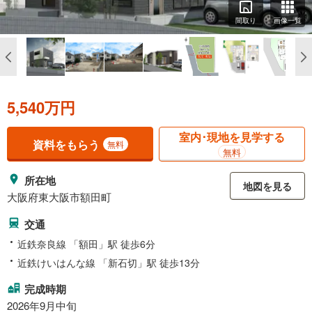
間取り
画像一覧
5,540万円
室内･現地を見学する
資料をもらう
無料
無料
所在地
地図を見る
大阪府東大阪市額田町
交通
近鉄奈良線 「額田」駅 徒歩6分
近鉄けいはんな線 「新石切」駅 徒歩13分
完成時期
2026年9月中旬