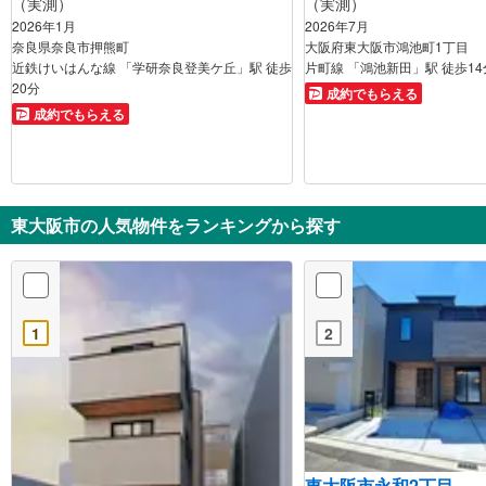
（実測）
（実測）
2026年1月
2026年7月
奈良県奈良市押熊町
大阪府東大阪市鴻池町1丁目
近鉄けいはんな線 「学研奈良登美ケ丘」駅 徒歩
片町線 「鴻池新田」駅 徒歩14
20分
成約でもらえる
成約でもらえる
東大阪市の人気物件をランキングから探す
1
2
東大阪市永和2丁目