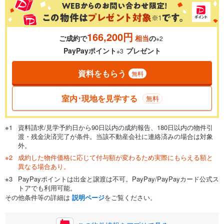
166,200円
ご成約で
相当
の
※2
0.01%
14.99%
PayPayポイント
プレゼント
※3
資料をもらう
無料
返済期間
一般的には最長35年まで借り入れ可能です。多くの金融機関
室内･現地を見学する
無料
が完済時の年齢は80歳までを条件としています。
万円
頭金
閉じる
資料請求/見学予約日から90日以内の成約報告、180日以内の物件引
渡・残金決済完了が条件。当該不動産会社に連絡済みの場合は対象
外。
成約した物件価格に応じて付与額が変わるため実際にもらえる額と
0万円
5,540万円
異なる場合あり。
自己資金から住宅購入にかけられる金額を入力してくださ
PayPayポイントは出金と譲渡は不可。PayPay/PayPayカード公式ス
い。一般的には物件価格の2割までが目安です。
万円
トアでも利用可能。
ボーナス
閉じる
/回
その他条件等の詳細は
説明ページ
をご覧ください。