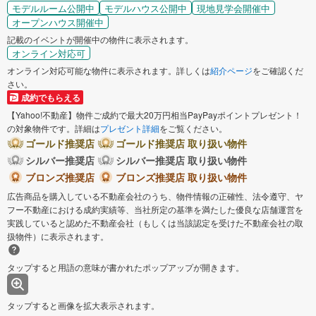
モデルルーム公開中
モデルハウス公開中
現地見学会開催中
オープンハウス開催中
記載のイベントが開催中の物件に表示されます。
オンライン対応可
オンライン対応可能な物件に表示されます。詳しくは
紹介ページ
をご確認くだ
さい。
成約でもらえる
【Yahoo!不動産】物件ご成約で最大20万円相当PayPayポイントプレゼント！
の対象物件です。詳細は
プレゼント詳細
をご覧ください。
ゴールド推奨店
ゴールド推奨店 取り扱い物件
シルバー推奨店
シルバー推奨店 取り扱い物件
ブロンズ推奨店
ブロンズ推奨店 取り扱い物件
広告商品を購入している不動産会社のうち、物件情報の正確性、法令遵守、ヤ
フー不動産における成約実績等、当社所定の基準を満たした優良な店舗運営を
実践していると認めた不動産会社（もしくは当該認定を受けた不動産会社の取
扱物件）に表示されます。
タップすると用語の意味が書かれたポップアップが開きます。
タップすると画像を拡大表示されます。