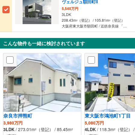
ヴェルジュ額田町II
5,540万円
3LDK
208.43m
（登記） / 105.81m
（登記）
2
2
大阪府東大阪市額田町 / 近鉄奈良線 「額田」駅 徒歩6分
こんな物件も一緒に検討されています
奈良市押熊町
東大阪市鴻池町1丁目
3,980万円
5,080万円
3LDK
/ 273.01m
（登記） / 85.45m
4LDK
/ 118.3m
（登記） / 
2
2
2