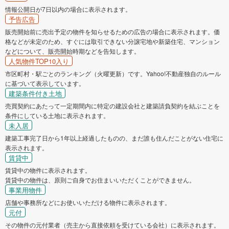
情報公開日が7日以内の場合に表示されます。
予告広告
販売開始前に売出予定の物件を知らせるための広告の場合に表示されます。価
格などが未定のため、すぐには取引できない分譲宅地や新築住宅、マンション
などについて、販売開始時期などを告知します。
人気物件TOP10入り
市区町村・駅ごとのランキング（火曜更新）です。Yahoo!不動産独自のルール
に基づいて表示しています。
建築条件付き土地
売買契約にあたって一定期間内に特定の建設会社と建築請負契約を結ぶことを
条件にしている土地に表示されます。
未入居
建築工事完了日から1年以上経過したものの、まだ誰も住んだことがない住宅に
表示されます。
賃貸中
賃貸中の物件に表示されます。
賃貸中の物件は、原則ご自身でお住まいいただくことができません。
事業用物件
店舗や事務所などにお使いいただける物件に表示されます。
元付
その物件の元付業者（売主から直接依頼を受けている会社）に表示されます。