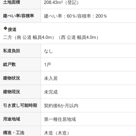
土地面積
208.43m
（登記）
2
建ぺい率/容積率
建ぺい率：60％/容積率：200％
接道
二方（南 公道 幅員4.0m）（西 公道 幅員4.0m）
私道負担
なし
総戸数
1戸
建物状況
未入居
建物現況
未完成
引き渡し可能時期
契約後6か月以内
用途地域
第一種住居地域
構造・工法
木造（木造）