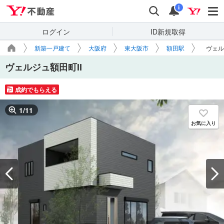
Yahoo!不動産
検索
通知
i
ログイン
ID新規取得
新築一戸建て
大阪府
東大阪市
額田駅
ヴェル
ヴェルジュ額田町II
成約でもらえる
1
/
11
お気に入り