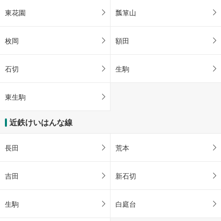
東花園
瓢箪山
枚岡
額田
石切
生駒
東生駒
近鉄けいはんな線
長田
荒本
吉田
新石切
生駒
白庭台