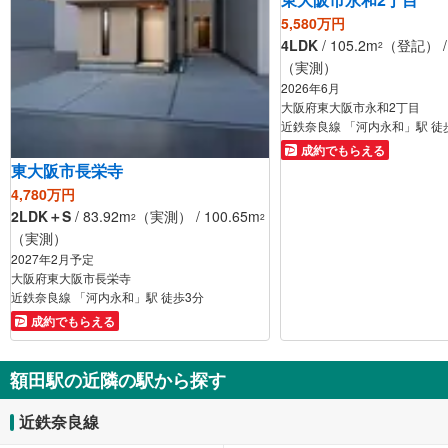
5,580万円
4LDK
/ 105.2m
（登記） / 
2
（実測）
2026年6月
大阪府東大阪市永和2丁目
近鉄奈良線 「河内永和」駅 徒
成約でもらえる
東大阪市長栄寺
4,780万円
2LDK＋S
/ 83.92m
（実測） / 100.65m
2
2
（実測）
2027年2月予定
大阪府東大阪市長栄寺
近鉄奈良線 「河内永和」駅 徒歩3分
成約でもらえる
額田駅の近隣の駅から探す
近鉄奈良線