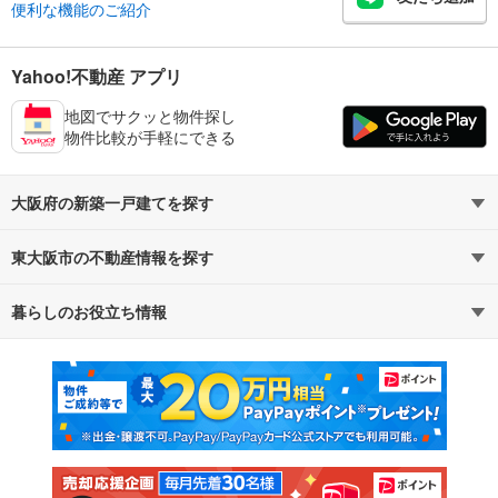
便利な機能のご紹介
Yahoo!不動産 アプリ
地図でサクッと物件探し
物件比較が手軽にできる
大阪府の新築一戸建てを探す
東大阪市の不動産情報を探す
路線・駅から探す
地域から探す
暮らしのお役立ち情報
不動産・住宅
賃貸住宅
通勤・通学時間から探す
地図から探す
マンションカタログ
教えて！住まいの先生
新築マンション
中古マンション
新築一戸建て
中古一戸建て
注文住宅
土地