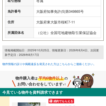
取引態様
専属
免許番号
大阪府知事免許(5)第049865号
住所
大阪府東大阪市桜町7-11
所属団体名
（公社）全国宅地建物取引業保証協会
情報掲載開始日：2025年10月25日、情報更新日：2026年8月4日、次回更
新予定日：2026年8月17日
物件情報の誤りや掲載違反を発見された方はこちらからご連絡ください。
物件購入者
平均6物件以上
は
の
お問い合わせをしています
※1
今見ている物件を資料請求できます
成約でもらえる