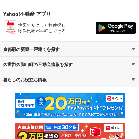
Yahoo!不動産 アプリ
地図でサクッと物件探し
物件比較が手軽にできる
京都府の新築一戸建てを探す
久世郡久御山町の不動産情報を探す
路線・駅から探す
地域から探す
暮らしのお役立ち情報
不動産・住宅
賃貸住宅
通勤・通学時間から探す
地図から探す
マンションカタログ
教えて！住まいの先生
新築マンション
中古マンション
新築一戸建て
中古一戸建て
注文住宅
土地