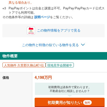
異なる場合あり。
自己資金から住宅購入にかけられる金額を入力してくださ
PayPayポイントは出金と譲渡は不可。PayPay/PayPayカード公式ス
い。一般的には物件価格の2割までが目安です。
万円
トアでも利用可能。
ボーナス
閉じる
/回
その他条件等の詳細は
説明ページ
をご覧ください。
この物件情報をアプリで見る
0円
4,198万円
年2回払いを想定しています。毎月の返済額に加えて、ボー
この物件と特徴の似ている物件を見る
ナス時の増額分（1回分）を入力してください。
ボーナス払いの限度額は金融機関によって異なります。
物件概要
108,973
円
/月
月々の返済額
閉じる
人気物件 久世郡久御山町1位
現地見学会開催中
「金利」については、ご利用を予定されている金融機関等にご確認の
上、ご自身での入力をお願いいたします。初期設定で自動入力されてい
4,198万円
価格
る値は、実際の金融機関等における貸出金利とは何ら関係がなく、実際
の金融機関等における貸出金利を何ら保証するものではありません。返
初期費用は諸条件で変わります。
済方法「元利均等返済」にて算出しております。入力された金利を35年
不動産会社に相談しませんか？
適用した場合の計算結果を表示しています。
その他月額費用や、初期費用がかかります。ご注意ください。実際にお
借り入れの際は各金融機関等に、必ずご自身でご確認をお願いいたしま
初期費用が知りたい
無料
す。