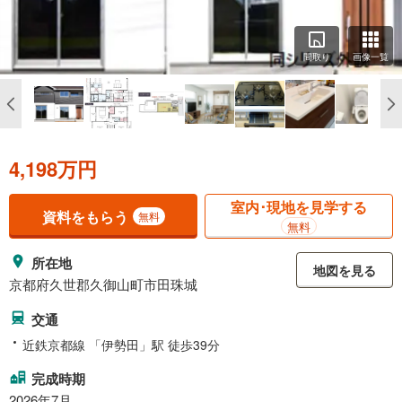
間取り
画像一覧
4,198万円
室内･現地を見学する
資料をもらう
無料
無料
所在地
地図を見る
京都府久世郡久御山町市田珠城
交通
近鉄京都線 「伊勢田」駅 徒歩39分
完成時期
2026年7月