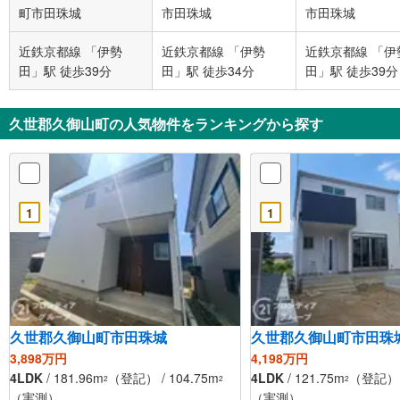
町市田珠城
市田珠城
市田珠城
近鉄京都線 「伊勢
近鉄京都線 「伊勢
近鉄京都線 「伊
田」駅 徒歩39分
田」駅 徒歩34分
田」駅 徒歩39分
久世郡久御山町の人気物件をランキングから探す
1
1
久世郡久御山町市田珠城
久世郡久御山町市田珠
3,898万円
4,198万円
4LDK
/ 181.96m
（登記） / 104.75m
4LDK
/ 121.75m
（登記） /
2
2
2
（実測）
（実測）