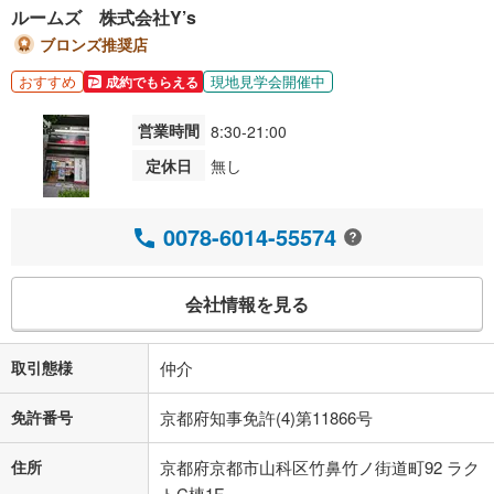
ルームズ 株式会社Y’s
ブロンズ推奨店
おすすめ
現地見学会開催中
成約でもらえる
営業時間
8:30-21:00
定休日
無し
0078-6014-55574
会社情報を見る
取引態様
仲介
免許番号
京都府知事免許(4)第11866号
住所
京都府京都市山科区竹鼻竹ノ街道町92 ラク
トC棟1F