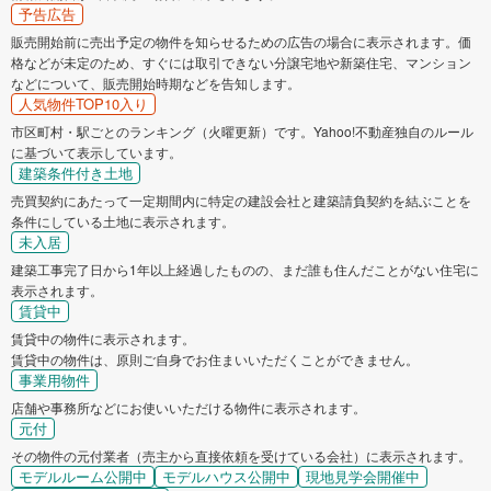
予告広告
販売開始前に売出予定の物件を知らせるための広告の場合に表示されます。価
格などが未定のため、すぐには取引できない分譲宅地や新築住宅、マンション
などについて、販売開始時期などを告知します。
人気物件TOP10入り
市区町村・駅ごとのランキング（火曜更新）です。Yahoo!不動産独自のルール
に基づいて表示しています。
建築条件付き土地
売買契約にあたって一定期間内に特定の建設会社と建築請負契約を結ぶことを
条件にしている土地に表示されます。
未入居
建築工事完了日から1年以上経過したものの、まだ誰も住んだことがない住宅に
表示されます。
賃貸中
賃貸中の物件に表示されます。
賃貸中の物件は、原則ご自身でお住まいいただくことができません。
事業用物件
店舗や事務所などにお使いいただける物件に表示されます。
元付
その物件の元付業者（売主から直接依頼を受けている会社）に表示されます。
モデルルーム公開中
モデルハウス公開中
現地見学会開催中