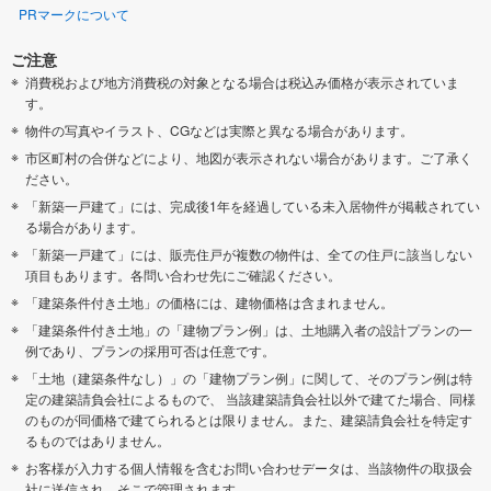
PRマークについて
ご注意
消費税および地方消費税の対象となる場合は税込み価格が表示されていま
す。
物件の写真やイラスト、CGなどは実際と異なる場合があります。
市区町村の合併などにより、地図が表示されない場合があります。ご了承く
ださい。
「新築一戸建て」には、完成後1年を経過している未入居物件が掲載されてい
る場合があります。
「新築一戸建て」には、販売住戸が複数の物件は、全ての住戸に該当しない
項目もあります。各問い合わせ先にご確認ください。
「建築条件付き土地」の価格には、建物価格は含まれません。
「建築条件付き土地」の「建物プラン例」は、土地購入者の設計プランの一
例であり、プランの採用可否は任意です。
「土地（建築条件なし）」の「建物プラン例」に関して、そのプラン例は特
定の建築請負会社によるもので、 当該建築請負会社以外で建てた場合、同様
のものが同価格で建てられるとは限りません。また、建築請負会社を特定す
るものではありません。
お客様が入力する個人情報を含むお問い合わせデータは、当該物件の取扱会
社に送信され、そこで管理されます。