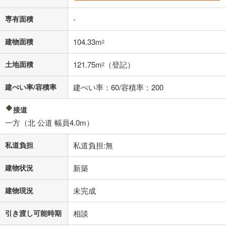
条件によってお借り入れができないことがあります。
専有面積
-
不動産会社に購入相談をする
無料
建物面積
104.33m
2
閉じる
土地面積
121.75m
（登記）
2
建ぺい率/容積率
建ぺい率：60/容積率：200
接道
一方（北 公道 幅員4.0m）
私道負担
私道負担:無
建物状況
新築
建物現況
未完成
引き渡し可能時期
相談