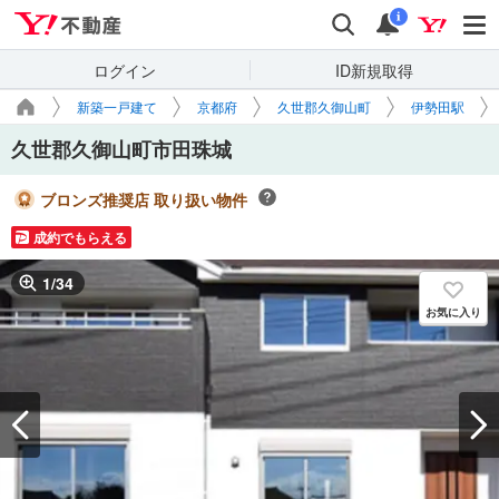
Yahoo!不動産
検索
通知
i
ログイン
ID新規取得
新築一戸建て
京都府
久世郡久御山町
伊勢田駅
久世郡久御山町市田珠城
ブロンズ推奨店 取り扱い物件
成約でもらえる
1
/
34
お気に入り