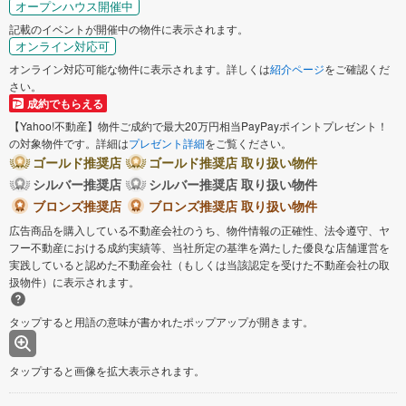
オープンハウス開催中
記載のイベントが開催中の物件に表示されます。
オンライン対応可
オンライン対応可能な物件に表示されます。詳しくは
紹介ページ
をご確認くだ
さい。
成約でもらえる
【Yahoo!不動産】物件ご成約で最大20万円相当PayPayポイントプレゼント！
の対象物件です。詳細は
プレゼント詳細
をご覧ください。
ゴールド推奨店
ゴールド推奨店 取り扱い物件
シルバー推奨店
シルバー推奨店 取り扱い物件
ブロンズ推奨店
ブロンズ推奨店 取り扱い物件
広告商品を購入している不動産会社のうち、物件情報の正確性、法令遵守、ヤ
フー不動産における成約実績等、当社所定の基準を満たした優良な店舗運営を
実践していると認めた不動産会社（もしくは当該認定を受けた不動産会社の取
扱物件）に表示されます。
タップすると用語の意味が書かれたポップアップが開きます。
タップすると画像を拡大表示されます。