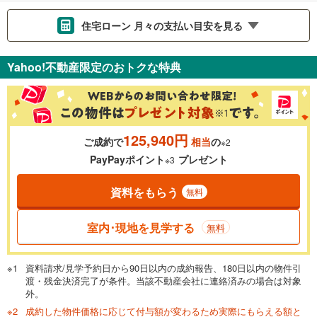
住宅ローン 月々の支払い目安を見る
支払いの目安をシミュレーションすることができます。
Yahoo!不動産限定のおトクな特典
％
金利
125,940円
ご成約で
相当
の
※2
0.01%
14.99%
PayPayポイント
プレゼント
※3
資料をもらう
無料
返済期間
一般的には最長35年まで借り入れ可能です。多くの金融機関
室内･現地を見学する
無料
が完済時の年齢は80歳までを条件としています。
万円
頭金
閉じる
資料請求/見学予約日から90日以内の成約報告、180日以内の物件引
渡・残金決済完了が条件。当該不動産会社に連絡済みの場合は対象
外。
成約した物件価格に応じて付与額が変わるため実際にもらえる額と
0万円
4,198万円