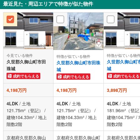
最近見た・周辺エリアで特徴が似た物件
今見ている物件
特徴が似ている物
特徴が似ている物件
久世郡久御山町市田
久世郡久御山町
久世郡久御山町市田珠
珠城
城
城
成約でもらえる
成約でもらえる
成約でもらえる
4,198万円
4,198万円
3,898万円
4LDK
/
土地
4LDK
/
土地
4LDK
/
土地
121.75m²（登記）
/
121.75m²（登記）
/
181.96m²（登
建物104.33m²
/
地上
建物104.33m²
/
地上
建物104.75m²
/
階数2階
階数2階
階数2階
京都府久世郡久御山
京都府久世郡久御山町
京都府久世郡久