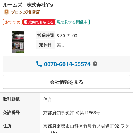
ルームズ 株式会社Y’s
ブロンズ推奨店
おすすめ
現地見学会開催中
成約でもらえる
営業時間
8:30-21:00
定休日
無し
0078-6014-55574
会社情報を見る
取引態様
仲介
免許番号
京都府知事免許(4)第11866号
住所
京都府京都市山科区竹鼻竹ノ街道町92 ラク
トC棟1F