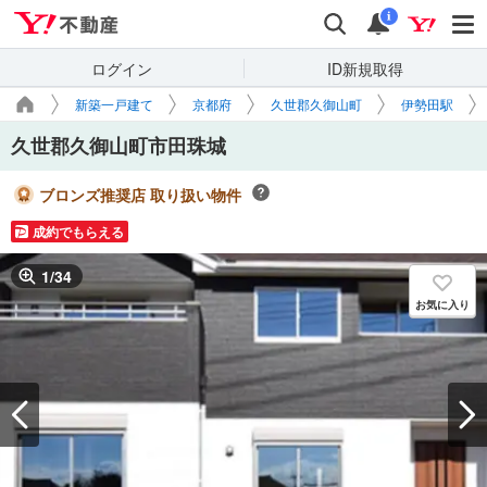
Yahoo!不動産
検索
通知
i
ログイン
ID新規取得
新築一戸建て
京都府
久世郡久御山町
伊勢田駅
久世郡久御山町市田珠城
ブロンズ推奨店 取り扱い物件
成約でもらえる
1
/
34
お気に入り