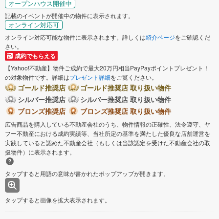
オープンハウス開催中
記載のイベントが開催中の物件に表示されます。
オンライン対応可
オンライン対応可能な物件に表示されます。詳しくは
紹介ページ
をご確認くだ
さい。
成約でもらえる
【Yahoo!不動産】物件ご成約で最大20万円相当PayPayポイントプレゼント！
の対象物件です。詳細は
プレゼント詳細
をご覧ください。
ゴールド推奨店
ゴールド推奨店 取り扱い物件
シルバー推奨店
シルバー推奨店 取り扱い物件
ブロンズ推奨店
ブロンズ推奨店 取り扱い物件
広告商品を購入している不動産会社のうち、物件情報の正確性、法令遵守、ヤ
フー不動産における成約実績等、当社所定の基準を満たした優良な店舗運営を
実践していると認めた不動産会社（もしくは当該認定を受けた不動産会社の取
扱物件）に表示されます。
タップすると用語の意味が書かれたポップアップが開きます。
タップすると画像を拡大表示されます。