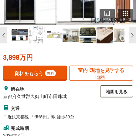
間取り
画像一覧
3,898万円
室内･現地を見学する
資料をもらう
無料
無料
所在地
地図を見る
京都府久世郡久御山町市田珠城
交通
近鉄京都線 「伊勢田」駅 徒歩39分
完成時期
2026年7月