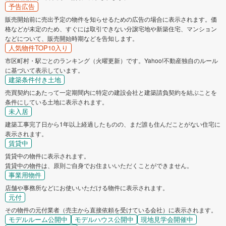
予告広告
販売開始前に売出予定の物件を知らせるための広告の場合に表示されます。価
格などが未定のため、すぐには取引できない分譲宅地や新築住宅、マンション
などについて、販売開始時期などを告知します。
人気物件TOP10入り
市区町村・駅ごとのランキング（火曜更新）です。Yahoo!不動産独自のルール
に基づいて表示しています。
建築条件付き土地
売買契約にあたって一定期間内に特定の建設会社と建築請負契約を結ぶことを
条件にしている土地に表示されます。
未入居
建築工事完了日から1年以上経過したものの、まだ誰も住んだことがない住宅に
表示されます。
賃貸中
賃貸中の物件に表示されます。
賃貸中の物件は、原則ご自身でお住まいいただくことができません。
事業用物件
店舗や事務所などにお使いいただける物件に表示されます。
元付
その物件の元付業者（売主から直接依頼を受けている会社）に表示されます。
モデルルーム公開中
モデルハウス公開中
現地見学会開催中