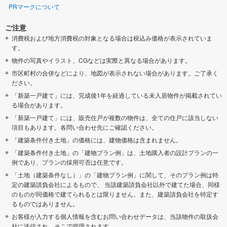
PRマークについて
ご注意
消費税および地方消費税の対象となる場合は税込み価格が表示されていま
す。
物件の写真やイラスト、CGなどは実際と異なる場合があります。
市区町村の合併などにより、地図が表示されない場合があります。ご了承く
ださい。
「新築一戸建て」には、完成後1年を経過している未入居物件が掲載されてい
る場合があります。
「新築一戸建て」には、販売住戸が複数の物件は、全ての住戸に該当しない
項目もあります。各問い合わせ先にご確認ください。
「建築条件付き土地」の価格には、建物価格は含まれません。
「建築条件付き土地」の「建物プラン例」は、土地購入者の設計プランの一
例であり、プランの採用可否は任意です。
「土地（建築条件なし）」の「建物プラン例」に関して、そのプラン例は特
定の建築請負会社によるもので、 当該建築請負会社以外で建てた場合、同様
のものが同価格で建てられるとは限りません。また、建築請負会社を特定す
るものではありません。
お客様が入力する個人情報を含むお問い合わせデータは、当該物件の取扱会
社に送信され、そこで管理されます。