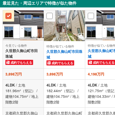
最近見た・周辺エリアで特徴が似た物件
今見ている物件
特徴が似ている物
特徴が似ている物件
久世郡久御山町市田
久世郡久御山町
久世郡久御山町市田珠
珠城
城
城
成約でもらえる
成約でもらえる
成約でもらえる
3,898万円
3,898万円
4,198万円
4LDK
/
土地
4LDK
/
土地
4LDK
/
土地
181.96m²（登記）
/
182.44m²（登記）
/
121.75m²（登
建物104.75m²
/
地上
建物104.75m²
/
地上
建物104.33m²
/
階数2階
階数2階
階数2階
京都府久世郡久御山
京都府久世郡久御山町
京都府久世郡久