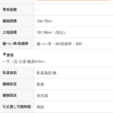
条件によってお借り入れができないことがあります。
専有面積
-
不動産会社に購入相談をする
無料
建物面積
104.75m
2
閉じる
土地面積
181.96m
（登記）
2
建ぺい率/容積率
建ぺい率：60/容積率：200
接道
一方（北 公道 幅員4.0m）
私道負担
私道負担:無
建物状況
新築
建物現況
未完成
引き渡し可能時期
相談