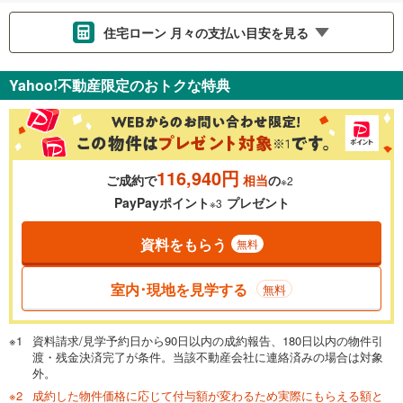
住宅ローン 月々の支払い目安を見る
支払いの目安をシミュレーションすることができます。
Yahoo!不動産限定のおトクな特典
％
金利
116,940円
ご成約で
相当
の
※2
0.01%
14.99%
PayPayポイント
プレゼント
※3
資料をもらう
無料
返済期間
一般的には最長35年まで借り入れ可能です。多くの金融機関
室内･現地を見学する
無料
が完済時の年齢は80歳までを条件としています。
万円
頭金
閉じる
資料請求/見学予約日から90日以内の成約報告、180日以内の物件引
渡・残金決済完了が条件。当該不動産会社に連絡済みの場合は対象
外。
成約した物件価格に応じて付与額が変わるため実際にもらえる額と
0万円
3,898万円