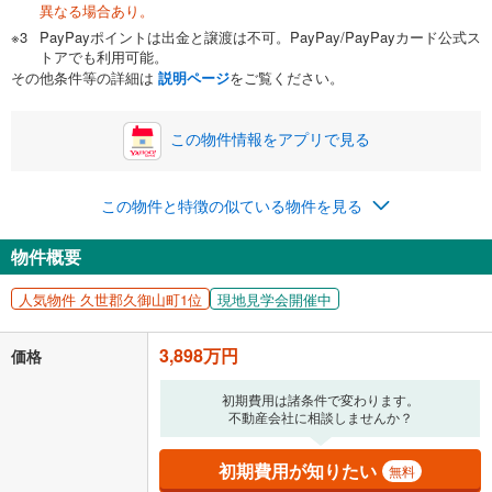
異なる場合あり。
自己資金から住宅購入にかけられる金額を入力してくださ
PayPayポイントは出金と譲渡は不可。PayPay/PayPayカード公式ス
い。一般的には物件価格の2割までが目安です。
万円
トアでも利用可能。
ボーナス
閉じる
/回
その他条件等の詳細は
説明ページ
をご覧ください。
この物件情報をアプリで見る
0円
3,898万円
年2回払いを想定しています。毎月の返済額に加えて、ボー
この物件と特徴の似ている物件を見る
ナス時の増額分（1回分）を入力してください。
ボーナス払いの限度額は金融機関によって異なります。
物件概要
101,186
円
/月
月々の返済額
閉じる
人気物件 久世郡久御山町1位
現地見学会開催中
「金利」については、ご利用を予定されている金融機関等にご確認の
上、ご自身での入力をお願いいたします。初期設定で自動入力されてい
3,898万円
価格
る値は、実際の金融機関等における貸出金利とは何ら関係がなく、実際
の金融機関等における貸出金利を何ら保証するものではありません。返
初期費用は諸条件で変わります。
済方法「元利均等返済」にて算出しております。入力された金利を35年
不動産会社に相談しませんか？
適用した場合の計算結果を表示しています。
その他月額費用や、初期費用がかかります。ご注意ください。実際にお
借り入れの際は各金融機関等に、必ずご自身でご確認をお願いいたしま
初期費用が知りたい
無料
す。