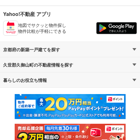
Yahoo!不動産 アプリ
地図でサクッと物件探し
物件比較が手軽にできる
京都府の新築一戸建てを探す
久世郡久御山町の不動産情報を探す
路線・駅から探す
地域から探す
暮らしのお役立ち情報
不動産・住宅
賃貸住宅
通勤・通学時間から探す
地図から探す
マンションカタログ
教えて！住まいの先生
新築マンション
中古マンション
新築一戸建て
中古一戸建て
注文住宅
土地