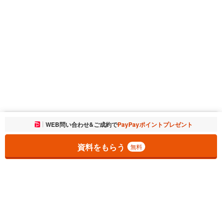
お気に入りに追加しました。
WEB問い合わせ&ご成約で
PayPayポイントプレゼント
一覧を開く
資料をもらう
無料
1
チェックした
件
をまとめて
資料をもらう
無料