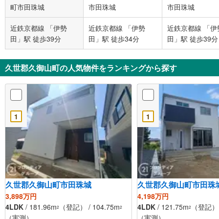
町市田珠城
市田珠城
市田珠城
近鉄京都線 「伊勢
近鉄京都線 「伊勢
近鉄京都線 「伊
田」駅 徒歩39分
田」駅 徒歩34分
田」駅 徒歩39分
久世郡久御山町の人気物件をランキングから探す
1
1
久世郡久御山町市田珠城
久世郡久御山町市田珠
3,898万円
4,198万円
4LDK
/ 181.96m
（登記） / 104.75m
4LDK
/ 121.75m
（登記） /
2
2
2
（実測）
（実測）