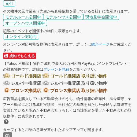
元付
その物件の元付業者（売主から直接依頼を受けている会社）に表示されます。
モデルルーム公開中
モデルハウス公開中
現地見学会開催中
オープンハウス開催中
記載のイベントが開催中の物件に表示されます。
オンライン対応可
オンライン対応可能な物件に表示されます。詳しくは
紹介ページ
をご確認くだ
さい。
成約でもらえる
【Yahoo!不動産】物件ご成約で最大20万円相当PayPayポイントプレゼント！
の対象物件です。詳細は
プレゼント詳細
をご覧ください。
ゴールド推奨店
ゴールド推奨店 取り扱い物件
シルバー推奨店
シルバー推奨店 取り扱い物件
ブロンズ推奨店
ブロンズ推奨店 取り扱い物件
広告商品を購入している不動産会社のうち、物件情報の正確性、法令遵守、ヤ
フー不動産における成約実績等、当社所定の基準を満たした優良な店舗運営を
実践していると認めた不動産会社（もしくは当該認定を受けた不動産会社の取
扱物件）に表示されます。
タップすると用語の意味が書かれたポップアップが開きます。