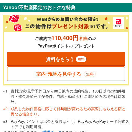
支払いの目安をシミュレーションすることができます。
Yahoo!不動産限定のおトクな特典
％
金利
110,400円
ご成約で
相当
の
※2
0.01%
14.99%
PayPayポイント
プレゼント
※3
資料をもらう
無料
返済期間
一般的には最長35年まで借り入れ可能です。多くの金融機関
室内･現地を見学する
無料
が完済時の年齢は80歳までを条件としています。
万円
頭金
閉じる
資料請求/見学予約日から90日以内の成約報告、180日以内の物件引
渡・残金決済完了が条件。当該不動産会社に連絡済みの場合は対象
外。
成約した物件価格に応じて付与額が変わるため実際にもらえる額と
0万円
3,680万円
異なる場合あり。
自己資金から住宅購入にかけられる金額を入力してくださ
PayPayポイントは出金と譲渡は不可。PayPay/PayPayカード公式ス
い。一般的には物件価格の2割までが目安です。
万円
トアでも利用可能。
ボーナス
閉じる
/回