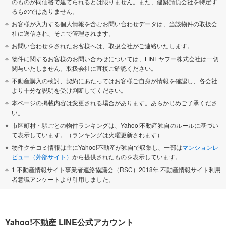
のものが同価格で建てられるとは限りません。また、建築請負会社を特定す
るものではありません。
お客様が入力する個人情報を含むお問い合わせデータは、当該物件の取扱会
社に送信され、そこで管理されます。
お問い合わせをされたお客様へは、取扱会社がご連絡いたします。
物件に関するお客様のお問い合わせについては、LINEヤフー株式会社は一切
関与いたしません。取扱会社に直接ご確認ください。
不動産購入の検討、契約にあたってはお客様ご自身が情報を確認し、各会社
より十分な説明を受け判断してください。
本ページの掲載内容は変更される場合があります。あらかじめご了承くださ
い。
市区町村・駅ごとの物件ランキングは、Yahoo!不動産独自のルールに基づい
て表示しています。（ランキングは火曜更新されます）
物件クチコミ情報は主にYahoo!不動産が独自で収集し、一部は
マンションレ
ビュー（外部サイト）
から提供されたものを表示しています。
1 不動産情報サイト事業者連絡協議会（RSC）2018年 不動産情報サイト利用
者意識アンケートより引用しました。
Yahoo!不動産 LINE公式アカウント