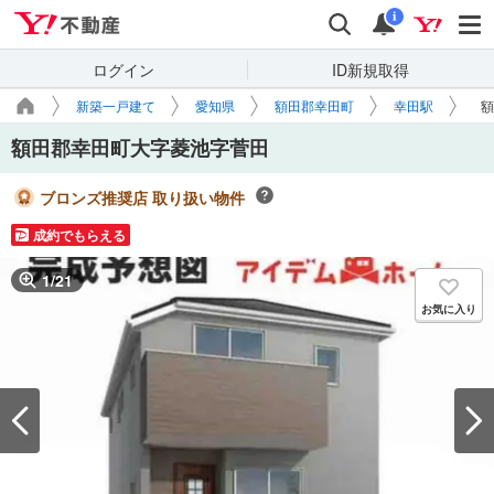
Yahoo!不動産
検索
通知
i
ログイン
ID新規取得
新築一戸建て
愛知県
額田郡幸田町
幸田駅
額
額田郡幸田町大字菱池字菅田
ブロンズ推奨店 取り扱い物件
成約でもらえる
1
/
21
お気に入り