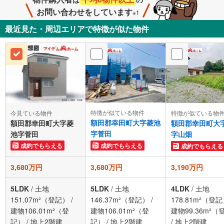
お問い合わせをしています
※1
最近見た・周辺エリアで特徴が似た物件
特徴が似ている物件
今見ている物件
特徴が似ている物
額田郡幸田町大字菱池
額田郡幸田町大字菱
額田郡幸田町大
字菅田
池字菅田
字山畑
成約でもらえる
成約でもらえる
成約でもらえる
3,680万円
3,680万円
3,190万円
5LDK
/
土地
5LDK
/
土地
4LDK
/
土地
151.07m²（登記）
/
146.37m²（登記）
/
178.81m²（登
建物106.01m²（登
建物106.01m²（登
建物99.36m²（
記）
/
地上2階建
記）
/
地上2階建
/
地上2階建