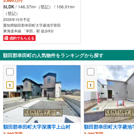
5LDK
/ 146.37m
（登記） / 106.01m
2
2
（登記）
2026年10月予定
愛知県額田郡幸田町大字菱池字菅田
東海道本線 「幸田」駅 徒歩9分
成約でもらえる
額田郡幸田町の人気物件をランキングから探す
1
1
額田郡幸田町大字深溝字上山村
額田郡幸田町大字菱池
3,299万円
3,280万円