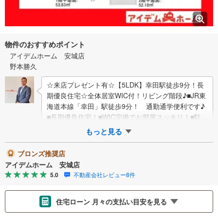
物件のおすすめポイント
アイデムホーム 安城店
野本勝久
☆来店プレゼント有☆【5LDK】幸田駅徒歩9分！長
期優良住宅☆全体居室WIC付！リビング階段♪■JR東
海道本線「幸田」駅徒歩9分！ 通勤通学便利です♪
■長期優良住宅！■WIC完備でお部屋スッキリ！■駐車
2台可能！■住宅性能評価書取…
もっと見る
ブロンズ推奨店
アイデムホーム 安城店
5.0
不動産会社レビュー8件
住宅ローン 月々の支払い目安を見る