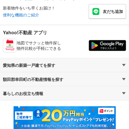
新着物件をいち早くお届け！
友だち追加
便利な機能のご紹介
Yahoo!不動産 アプリ
地図でサクッと物件探し
物件比較が手軽にできる
愛知県の新築一戸建てを探す
額田郡幸田町の不動産情報を探す
路線・駅から探す
地域から探す
暮らしのお役立ち情報
不動産・住宅
賃貸住宅
通勤・通学時間から探す
地図から探す
マンションカタログ
教えて！住まいの先生
新築マンション
中古マンション
新築一戸建て
中古一戸建て