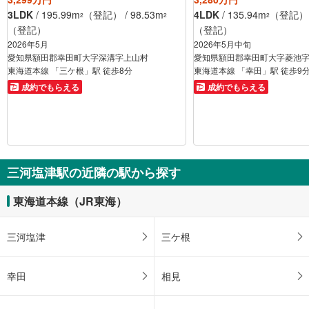
3LDK
/ 195.99m
（登記） / 98.53m
4LDK
/ 135.94m
（登記） /
2
2
2
（登記）
（登記）
2026年5月
2026年5月中旬
愛知県額田郡幸田町大字深溝字上山村
愛知県額田郡幸田町大字菱池
東海道本線 「三ケ根」駅 徒歩8分
東海道本線 「幸田」駅 徒歩9
成約でもらえる
成約でもらえる
三河塩津駅の近隣の駅から探す
東海道本線（JR東海）
三河塩津
三ケ根
幸田
相見