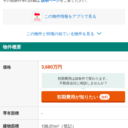
その他条件等の詳細は
説明ページ
をご覧ください。
この物件情報をアプリで見る
0円
3,680万円
年2回払いを想定しています。毎月の返済額に加えて、ボー
この物件と特徴の似ている物件を見る
ナス時の増額分（1回分）を入力してください。
ボーナス払いの限度額は金融機関によって異なります。
物件概要
95,527
円
/月
月々の返済額
閉じる
「金利」については、ご利用を予定されている金融機関等にご確認の
3,680万円
価格
上、ご自身での入力をお願いいたします。初期設定で自動入力されてい
る値は、実際の金融機関等における貸出金利とは何ら関係がなく、実際
初期費用は諸条件で変わります。
の金融機関等における貸出金利を何ら保証するものではありません。返
不動産会社に相談しませんか？
済方法「元利均等返済」にて算出しております。入力された金利を35年
適用した場合の計算結果を表示しています。
その他月額費用や、初期費用がかかります。ご注意ください。実際にお
初期費用が知りたい
無料
借り入れの際は各金融機関等に、必ずご自身でご確認をお願いいたしま
す。
条件によってお借り入れができないことがあります。
専有面積
-
不動産会社に購入相談をする
無料
建物面積
106.01m
（登記）
2