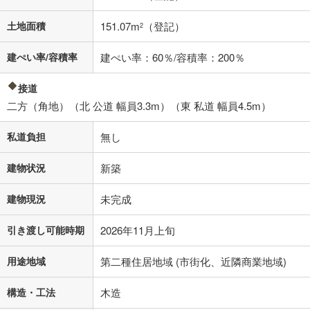
土地面積
151.07m
（登記）
2
閉じる
建ぺい率/容積率
建ぺい率：60％/容積率：200％
接道
二方（角地）（北 公道 幅員3.3m）（東 私道 幅員4.5m）
私道負担
無し
建物状況
新築
建物現況
未完成
引き渡し可能時期
2026年11月上旬
用途地域
第二種住居地域 (市街化、近隣商業地域)
構造・工法
木造