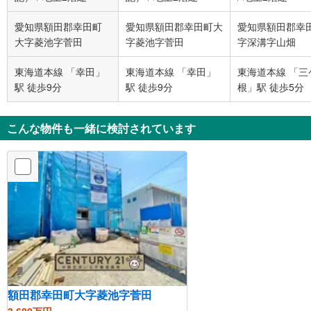
愛知県額田郡幸田町
愛知県額田郡幸田町大
愛知県額田郡幸
大字菱池字菅田
字菱池字菅田
字深溝字山畑
東海道本線 「幸田」
東海道本線 「幸田」
東海道本線 「三
駅 徒歩9分
駅 徒歩9分
根」駅 徒歩5分
こんな物件も一緒に検討されています
額田郡幸田町大字菱池字菅田
3,680万円