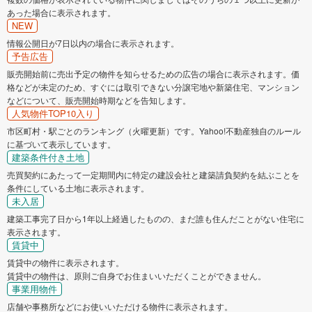
あった場合に表示されます。
NEW
情報公開日が7日以内の場合に表示されます。
予告広告
販売開始前に売出予定の物件を知らせるための広告の場合に表示されます。価
格などが未定のため、すぐには取引できない分譲宅地や新築住宅、マンション
などについて、販売開始時期などを告知します。
人気物件TOP10入り
市区町村・駅ごとのランキング（火曜更新）です。Yahoo!不動産独自のルール
に基づいて表示しています。
建築条件付き土地
売買契約にあたって一定期間内に特定の建設会社と建築請負契約を結ぶことを
条件にしている土地に表示されます。
未入居
建築工事完了日から1年以上経過したものの、まだ誰も住んだことがない住宅に
表示されます。
賃貸中
賃貸中の物件に表示されます。
賃貸中の物件は、原則ご自身でお住まいいただくことができません。
事業用物件
店舗や事務所などにお使いいただける物件に表示されます。