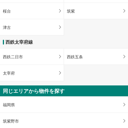
桜台
筑紫
津古
西鉄太宰府線
西鉄二日市
西鉄五条
太宰府
同じエリアから物件を探す
福岡県
筑紫野市