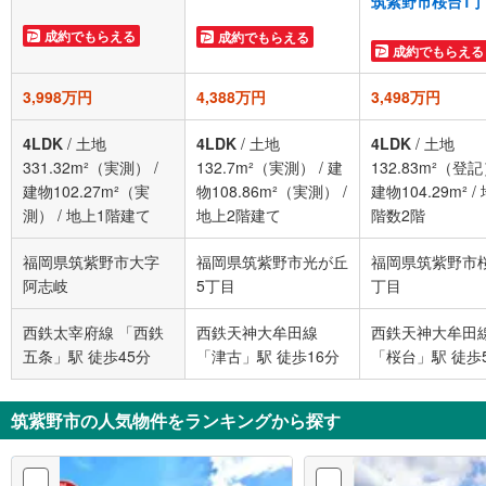
筑紫野市桜台1
成約でもらえる
成約でもらえる
成約でもらえる
3,998万円
4,388万円
3,498万円
4LDK
/
土地
4LDK
/
土地
4LDK
/
土地
331.32m²（実測）
/
132.7m²（実測）
/
建
132.83m²（登
建物102.27m²（実
物108.86m²（実測）
/
建物104.29m²
/
測）
/
地上1階建て
地上2階建て
階数2階
福岡県筑紫野市大字
福岡県筑紫野市光が丘
福岡県筑紫野市
阿志岐
5丁目
丁目
西鉄太宰府線 「西鉄
西鉄天神大牟田線
西鉄天神大牟田
五条」駅 徒歩45分
「津古」駅 徒歩16分
「桜台」駅 徒歩
筑紫野市の人気物件をランキングから探す