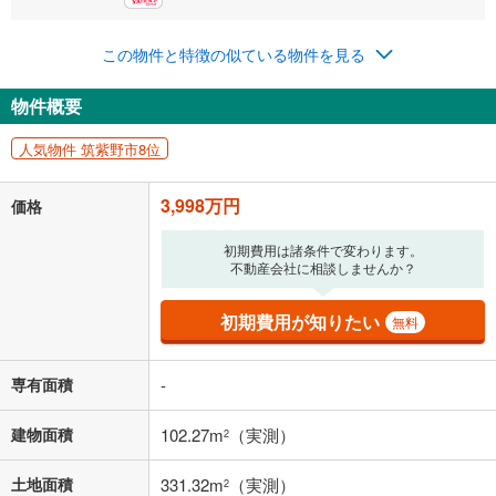
0円
3,998万円
年2回払いを想定しています。毎月の返済額に加えて、ボー
この物件と特徴の似ている物件を見る
ナス時の増額分（1回分）を入力してください。
ボーナス払いの限度額は金融機関によって異なります。
物件概要
103,782
円
/月
月々の返済額
閉じる
人気物件 筑紫野市8位
「金利」については、ご利用を予定されている金融機関等にご確認の
上、ご自身での入力をお願いいたします。初期設定で自動入力されてい
3,998万円
価格
る値は、実際の金融機関等における貸出金利とは何ら関係がなく、実際
の金融機関等における貸出金利を何ら保証するものではありません。返
初期費用は諸条件で変わります。
済方法「元利均等返済」にて算出しております。入力された金利を35年
不動産会社に相談しませんか？
適用した場合の計算結果を表示しています。
その他月額費用や、初期費用がかかります。ご注意ください。実際にお
借り入れの際は各金融機関等に、必ずご自身でご確認をお願いいたしま
初期費用が知りたい
無料
す。
条件によってお借り入れができないことがあります。
専有面積
-
不動産会社に購入相談をする
無料
建物面積
102.27m
（実測）
2
閉じる
土地面積
331.32m
（実測）
2