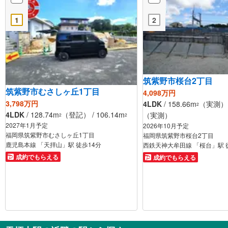
1
2
筑紫野市桜台2丁目
筑紫野市むさしヶ丘1丁目
4,098万円
3,798万円
4LDK
/ 158.66m
（実測） /
2
4LDK
/ 128.74m
（登記） / 106.14m
（実測）
2
2
2027年1月予定
2026年10月予定
福岡県筑紫野市むさしヶ丘1丁目
福岡県筑紫野市桜台2丁目
鹿児島本線 「天拝山」駅 徒歩14分
西鉄天神大牟田線 「桜台」駅 
成約でもらえる
成約でもらえる