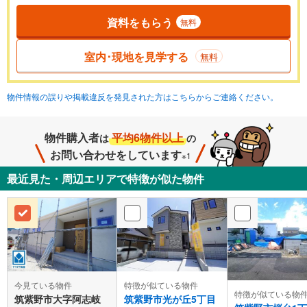
資料をもらう
無料
室内･現地を見学する
無料
物件情報の誤りや掲載違反を発見された方はこちらからご連絡ください。
物件購入者
平均6物件以上
は
の
お問い合わせをしています
※1
最近見た・周辺エリアで特徴が似た物件
今見ている物件
特徴が似ている物件
特徴が似ている物
筑紫野市大字阿志岐
筑紫野市光が丘5丁目