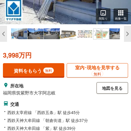
間取り
画像一覧
3,998万円
室内･現地を見学する
資料をもらう
無料
無料
所在地
地図を見る
福岡県筑紫野市大字阿志岐
交通
西鉄太宰府線 「西鉄五条」駅 徒歩45分
西鉄天神大牟田線 「朝倉街道」駅 徒歩37分
西鉄天神大牟田線 「紫」駅 徒歩39分