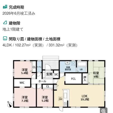
完成時期
2026年6月竣工済み
建物階
地上1階建て
間取り図 / 建物面積 / 土地面積
4LDK / 102.27m
（実測） / 331.32m
（実測）
2
2