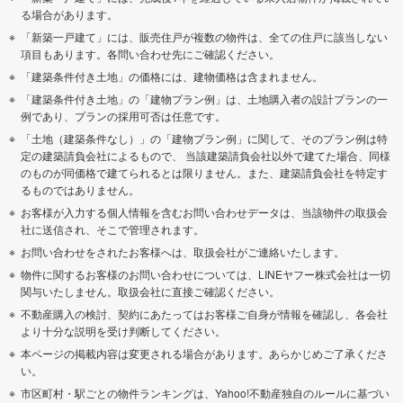
る場合があります。
「新築一戸建て」には、販売住戸が複数の物件は、全ての住戸に該当しない
項目もあります。各問い合わせ先にご確認ください。
「建築条件付き土地」の価格には、建物価格は含まれません。
「建築条件付き土地」の「建物プラン例」は、土地購入者の設計プランの一
例であり、プランの採用可否は任意です。
「土地（建築条件なし）」の「建物プラン例」に関して、そのプラン例は特
定の建築請負会社によるもので、 当該建築請負会社以外で建てた場合、同様
のものが同価格で建てられるとは限りません。また、建築請負会社を特定す
るものではありません。
お客様が入力する個人情報を含むお問い合わせデータは、当該物件の取扱会
社に送信され、そこで管理されます。
お問い合わせをされたお客様へは、取扱会社がご連絡いたします。
物件に関するお客様のお問い合わせについては、LINEヤフー株式会社は一切
関与いたしません。取扱会社に直接ご確認ください。
不動産購入の検討、契約にあたってはお客様ご自身が情報を確認し、各会社
より十分な説明を受け判断してください。
本ページの掲載内容は変更される場合があります。あらかじめご了承くださ
い。
市区町村・駅ごとの物件ランキングは、Yahoo!不動産独自のルールに基づい