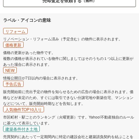
売却査定を依頼する
（無料）
ラベル・アイコンの意味
リフォーム
リノベーション・リフォーム済み（予定含む）の物件に表示されます。
価格更新
価格の更新があった物件です。
複数の価格が表示されている物件に関しましてはそのうちの１つ以上に更新が
あった場合に表示されます。
NEW
情報公開日が7日以内の場合に表示されます。
予告広告
販売開始前に売出予定の物件を知らせるための広告の場合に表示されます。価
格などが未定のため、すぐには取引できない分譲宅地や新築住宅、マンション
などについて、販売開始時期などを告知します。
人気物件TOP10入り
市区町村・駅ごとのランキング（火曜更新）です。Yahoo!不動産独自のルール
に基づいて表示しています。
建築条件付き土地
売買契約にあたって一定期間内に特定の建設会社と建築請負契約を結ぶことを