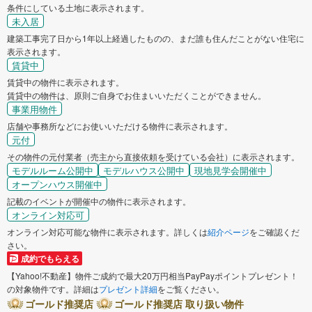
条件にしている土地に表示されます。
未入居
建築工事完了日から1年以上経過したものの、まだ誰も住んだことがない住宅に
表示されます。
賃貸中
賃貸中の物件に表示されます。
賃貸中の物件は、原則ご自身でお住まいいただくことができません。
事業用物件
店舗や事務所などにお使いいただける物件に表示されます。
元付
その物件の元付業者（売主から直接依頼を受けている会社）に表示されます。
モデルルーム公開中
モデルハウス公開中
現地見学会開催中
オープンハウス開催中
記載のイベントが開催中の物件に表示されます。
オンライン対応可
オンライン対応可能な物件に表示されます。詳しくは
紹介ページ
をご確認くだ
さい。
成約でもらえる
【Yahoo!不動産】物件ご成約で最大20万円相当PayPayポイントプレゼント！
の対象物件です。詳細は
プレゼント詳細
をご覧ください。
ゴールド推奨店
ゴールド推奨店 取り扱い物件