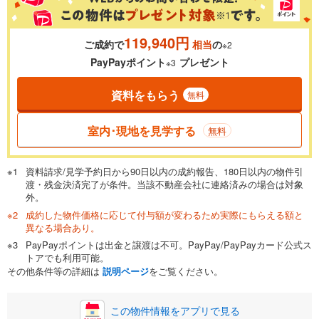
119,940円
ご成約で
相当
の
※2
0.01%
14.99%
PayPayポイント
プレゼント
※3
資料をもらう
無料
返済期間
一般的には最長35年まで借り入れ可能です。多くの金融機関
室内･現地を見学する
無料
が完済時の年齢は80歳までを条件としています。
万円
頭金
閉じる
資料請求/見学予約日から90日以内の成約報告、180日以内の物件引
渡・残金決済完了が条件。当該不動産会社に連絡済みの場合は対象
外。
成約した物件価格に応じて付与額が変わるため実際にもらえる額と
0万円
3,998万円
異なる場合あり。
自己資金から住宅購入にかけられる金額を入力してくださ
PayPayポイントは出金と譲渡は不可。PayPay/PayPayカード公式ス
い。一般的には物件価格の2割までが目安です。
万円
トアでも利用可能。
ボーナス
閉じる
/回
その他条件等の詳細は
説明ページ
をご覧ください。
この物件情報をアプリで見る