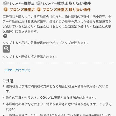
シルバー推奨店
シルバー推奨店 取り扱い物件
ブロンズ推奨店
ブロンズ推奨店 取り扱い物件
広告商品を購入している不動産会社のうち、物件情報の正確性、法令遵守、ヤ
フー不動産における成約実績等、当社所定の基準を満たした優良な店舗運営を
実践していると認めた不動産会社（もしくは当該認定を受けた不動産会社の取
扱物件）に表示されます。
タップすると用語の意味が書かれたポップアップが開きます。
タップすると画像を拡大表示されます。
PRマークについて
ご注意
消費税および地方消費税の対象となる場合は税込み価格が表示されていま
す。
物件の写真やイラスト、CGなどは実際と異なる場合があります。
市区町村の合併などにより、地図が表示されない場合があります。ご了承く
ださい。
「新築一戸建て」には、完成後1年を経過している未入居物件が掲載されてい