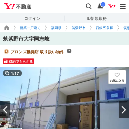
Yahoo!不動産
検索
通知
i
ログイン
ID新規取得
新築一戸建て
福岡県
筑紫野市
西鉄五条駅
筑
筑紫野市大字阿志岐
ブロンズ推奨店 取り扱い物件
成約でもらえる
1
/
17
お気に入り