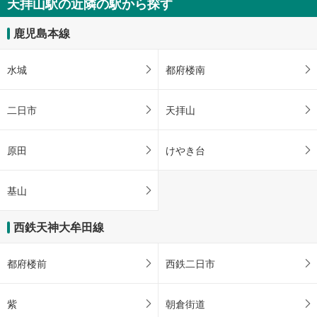
天拝山駅の近隣の駅から探す
鹿児島本線
水城
都府楼南
二日市
天拝山
原田
けやき台
基山
西鉄天神大牟田線
都府楼前
西鉄二日市
紫
朝倉街道