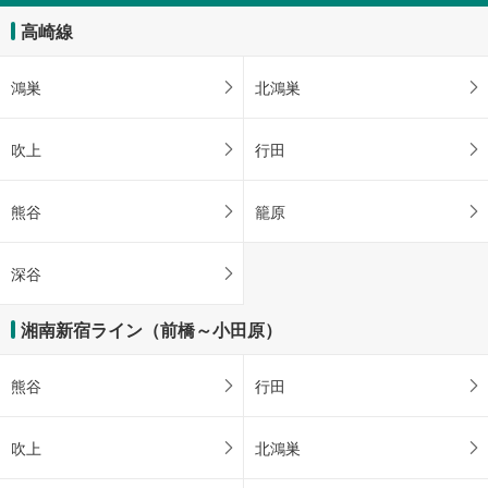
高崎線
鴻巣
北鴻巣
吹上
行田
熊谷
籠原
深谷
湘南新宿ライン（前橋～小田原）
熊谷
行田
吹上
北鴻巣