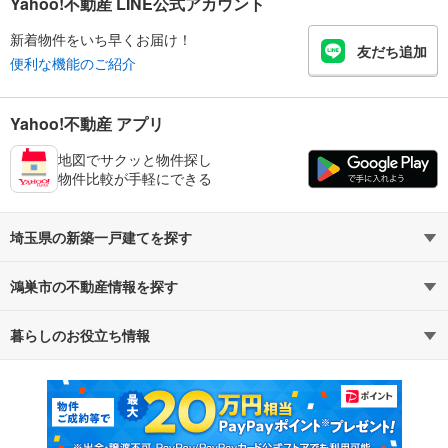
Yahoo!不動産 LINE公式アカウント
新着物件をいち早くお届け！
友だち追加
便利な機能のご紹介
Yahoo!不動産 アプリ
地図でサクッと物件探し
物件比較が手軽にできる
埼玉県の新築一戸建てを探す
鴻巣市の不動産情報を探す
路線・駅から探す
地域から探す
暮らしのお役立ち情報
不動産・住宅
賃貸住宅
通勤・通学時間から探す
地図から探す
マンションカタログ
教えて！住まいの先生
新築マンション
中古マンション
新築一戸建て
中古一戸建て