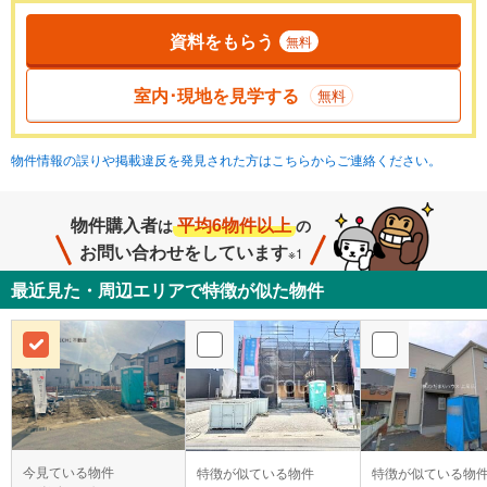
資料をもらう
無料
室内･現地を見学する
無料
物件情報の誤りや掲載違反を発見された方はこちらからご連絡ください。
物件購入者
平均6物件以上
は
の
お問い合わせをしています
※1
最近見た・周辺エリアで特徴が似た物件
今見ている物件
特徴が似ている物件
特徴が似ている物