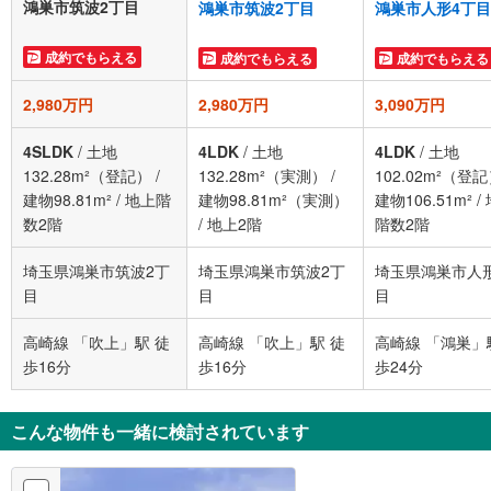
鴻巣市筑波2丁目
鴻巣市筑波2丁目
鴻巣市人形4丁目
成約でもらえる
成約でもらえる
成約でもらえる
2,980万円
2,980万円
3,090万円
4SLDK
/
土地
4LDK
/
土地
4LDK
/
土地
132.28m²（登記）
/
132.28m²（実測）
/
102.02m²（登
建物98.81m²
/
地上階
建物98.81m²（実測）
建物106.51m²
/
数2階
/
地上2階
階数2階
埼玉県鴻巣市筑波2丁
埼玉県鴻巣市筑波2丁
埼玉県鴻巣市人
目
目
目
高崎線 「吹上」駅 徒
高崎線 「吹上」駅 徒
高崎線 「鴻巣」
歩16分
歩16分
歩24分
こんな物件も一緒に検討されています