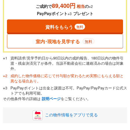
89,400円
ご成約で
相当
の
※2
0.01%
14.99%
PayPayポイント
プレゼント
※3
資料をもらう
無料
返済期間
一般的には最長35年まで借り入れ可能です。多くの金融機関
室内･現地を見学する
無料
が完済時の年齢は80歳までを条件としています。
万円
頭金
閉じる
資料請求/見学予約日から90日以内の成約報告、180日以内の物件引
渡・残金決済完了が条件。当該不動産会社に連絡済みの場合は対象
外。
成約した物件価格に応じて付与額が変わるため実際にもらえる額と
0万円
2,980万円
異なる場合あり。
自己資金から住宅購入にかけられる金額を入力してくださ
PayPayポイントは出金と譲渡は不可。PayPay/PayPayカード公式ス
い。一般的には物件価格の2割までが目安です。
万円
トアでも利用可能。
ボーナス
閉じる
/回
その他条件等の詳細は
説明ページ
をご覧ください。
この物件情報をアプリで見る
0円
2,980万円
年2回払いを想定しています。毎月の返済額に加えて、ボー