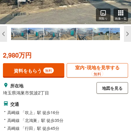
間取り
画像一覧
2,980万円
室内･現地を見学する
資料をもらう
無料
無料
所在地
地図を見る
埼玉県鴻巣市筑波2丁目
交通
高崎線 「吹上」駅 徒歩16分
高崎線 「北鴻巣」駅 徒歩35分
高崎線 「行田」駅 徒歩45分