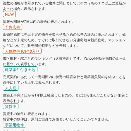
複数の価格が表示されている物件に関しましてはそのうちの１つ以上に更新が
あった場合に表示されます。
NEW
情報公開日が7日以内の場合に表示されます。
予告広告
販売開始前に売出予定の物件を知らせるための広告の場合に表示されます。価
格などが未定のため、すぐには取引できない分譲宅地や新築住宅、マンション
などについて、販売開始時期などを告知します。
人気物件TOP10入り
市区町村・駅ごとのランキング（火曜更新）です。Yahoo!不動産独自のルール
に基づいて表示しています。
建築条件付き土地
売買契約にあたって一定期間内に特定の建設会社と建築請負契約を結ぶことを
条件にしている土地に表示されます。
未入居
建築工事完了日から1年以上経過したものの、まだ誰も住んだことがない住宅に
表示されます。
賃貸中
賃貸中の物件に表示されます。
賃貸中の物件は、原則ご自身でお住まいいただくことができません。
事業用物件