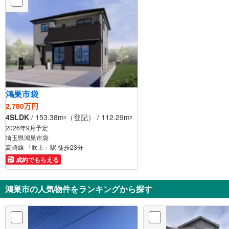
鴻巣市袋
2,780万円
4SLDK
/ 153.38m
（登記） / 112.29m
2
2
2026年9月予定
埼玉県鴻巣市袋
高崎線 「吹上」駅 徒歩23分
成約でもらえる
鴻巣市の人気物件をランキングから探す