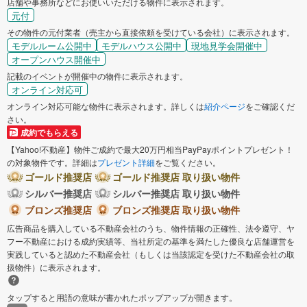
店舗や事務所などにお使いいただける物件に表示されます。
元付
その物件の元付業者（売主から直接依頼を受けている会社）に表示されます。
モデルルーム公開中
モデルハウス公開中
現地見学会開催中
オープンハウス開催中
記載のイベントが開催中の物件に表示されます。
オンライン対応可
オンライン対応可能な物件に表示されます。詳しくは
紹介ページ
をご確認くだ
さい。
成約でもらえる
【Yahoo!不動産】物件ご成約で最大20万円相当PayPayポイントプレゼント！
の対象物件です。詳細は
プレゼント詳細
をご覧ください。
ゴールド推奨店
ゴールド推奨店 取り扱い物件
シルバー推奨店
シルバー推奨店 取り扱い物件
ブロンズ推奨店
ブロンズ推奨店 取り扱い物件
広告商品を購入している不動産会社のうち、物件情報の正確性、法令遵守、ヤ
フー不動産における成約実績等、当社所定の基準を満たした優良な店舗運営を
実践していると認めた不動産会社（もしくは当該認定を受けた不動産会社の取
扱物件）に表示されます。
タップすると用語の意味が書かれたポップアップが開きます。