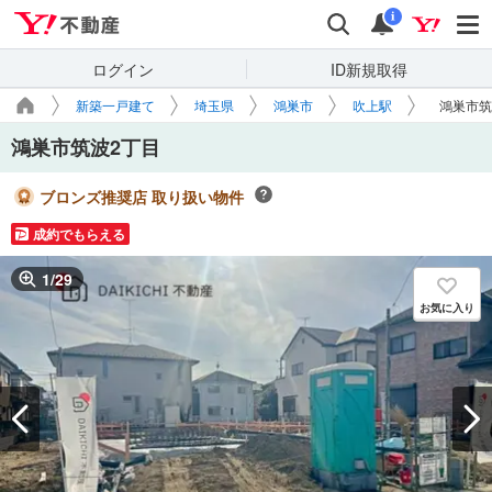
Yahoo!不動産
検索
通知
i
ログイン
ID新規取得
新築一戸建て
埼玉県
鴻巣市
吹上駅
鴻巣市筑
鴻巣市筑波2丁目
ブロンズ推奨店 取り扱い物件
成約でもらえる
1
/
29
お気に入り