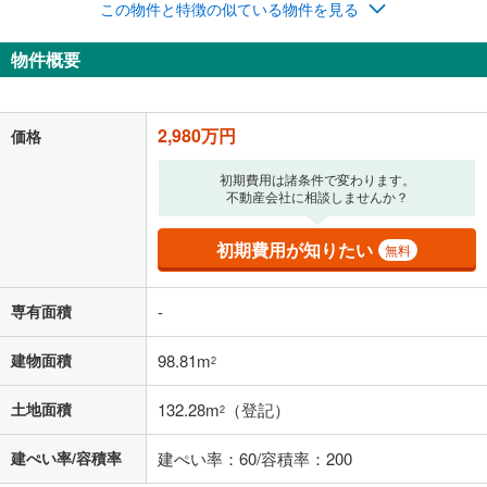
この物件と特徴の似ている物件を見る
ナス時の増額分（1回分）を入力してください。
ボーナス払いの限度額は金融機関によって異なります。
物件概要
77,356
円
/月
月々の返済額
閉じる
「金利」については、ご利用を予定されている金融機関等にご確認の
2,980万円
価格
上、ご自身での入力をお願いいたします。初期設定で自動入力されてい
る値は、実際の金融機関等における貸出金利とは何ら関係がなく、実際
初期費用は諸条件で変わります。
の金融機関等における貸出金利を何ら保証するものではありません。返
不動産会社に相談しませんか？
済方法「元利均等返済」にて算出しております。入力された金利を35年
適用した場合の計算結果を表示しています。
その他月額費用や、初期費用がかかります。ご注意ください。実際にお
初期費用が知りたい
無料
借り入れの際は各金融機関等に、必ずご自身でご確認をお願いいたしま
す。
条件によってお借り入れができないことがあります。
専有面積
-
不動産会社に購入相談をする
無料
建物面積
98.81m
2
土地面積
132.28m
（登記）
2
閉じる
建ぺい率/容積率
建ぺい率：60/容積率：200