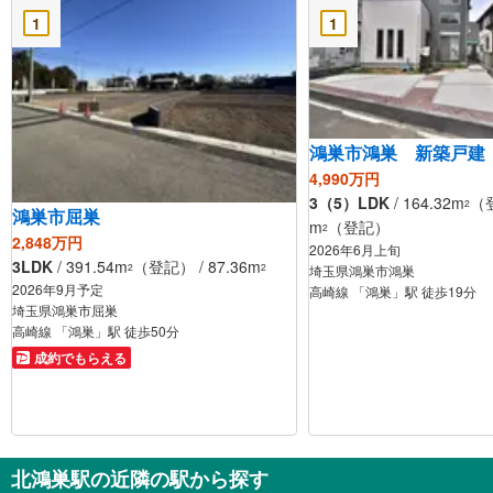
1
1
鴻巣市鴻巣 新築戸建
4,990万円
3（5）LDK
/ 164.32m
（登
2
鴻巣市屈巣
m
（登記）
2
2,848万円
2026年6月上旬
3LDK
/ 391.54m
（登記） / 87.36m
2
2
埼玉県鴻巣市鴻巣
2026年9月予定
高崎線 「鴻巣」駅 徒歩19分
埼玉県鴻巣市屈巣
高崎線 「鴻巣」駅 徒歩50分
成約でもらえる
北鴻巣駅の近隣の駅から探す