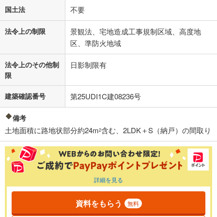
国土法
不要
法令上の制限
景観法、宅地造成工事規制区域、高度地
区、準防火地域
法令上のその他制
日影制限有
限
建築確認番号
第25UDI1C建08236号
備考
土地面積に路地状部分約24m
含む、2LDK＋S（納戸）の間取り
2
詳細を見る
資料をもらう
無料