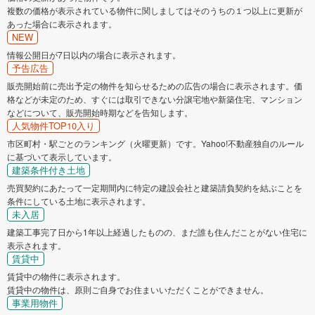
複数の価格が表示されている物件に関しましてはそのうちの１つ以上に更新が
あった場合に表示されます。
NEW
情報公開日が7日以内の場合に表示されます。
予告広告
販売開始前に売出予定の物件を知らせるための広告の場合に表示されます。価
格などが未定のため、すぐには取引できない分譲宅地や新築住宅、マンション
などについて、販売開始時期などを告知します。
人気物件TOP10入り
市区町村・駅ごとのランキング（火曜更新）です。Yahoo!不動産独自のルール
に基づいて表示しています。
建築条件付き土地
売買契約にあたって一定期間内に特定の建設会社と建築請負契約を結ぶことを
条件にしている土地に表示されます。
未入居
建築工事完了日から1年以上経過したものの、まだ誰も住んだことがない住宅に
表示されます。
賃貸中
賃貸中の物件に表示されます。
賃貸中の物件は、原則ご自身でお住まいいただくことができません。
事業用物件