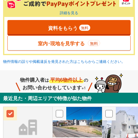
詳細を見る
資料をもらう
無料
室内･現地を見学する
無料
物件情報の誤りや掲載違反を発見された方はこちらからご連絡ください。
物件購入者
平均6物件以上
は
の
お問い合わせをしています
※1
最近見た・周辺エリアで特徴が似た物件