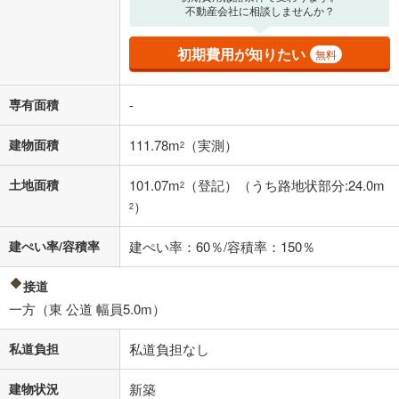
の金融機関等における貸出金利を何ら保証するものではありません。返
不動産会社に相談しませんか？
済方法「元利均等返済」にて算出しております。入力された金利を35年
適用した場合の計算結果を表示しています。
その他月額費用や、初期費用がかかります。ご注意ください。実際にお
初期費用が知りたい
無料
借り入れの際は各金融機関等に、必ずご自身でご確認をお願いいたしま
す。
条件によってお借り入れができないことがあります。
専有面積
-
不動産会社に購入相談をする
無料
建物面積
111.78m
（実測）
2
土地面積
101.07m
（登記）（うち路地状部分:24.0m
2
閉じる
）
2
建ぺい率/容積率
建ぺい率：60％/容積率：150％
接道
一方（東 公道 幅員5.0m）
私道負担
私道負担なし
建物状況
新築