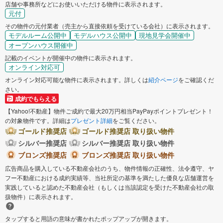
店舗や事務所などにお使いいただける物件に表示されます。
元付
その物件の元付業者（売主から直接依頼を受けている会社）に表示されます。
モデルルーム公開中
モデルハウス公開中
現地見学会開催中
オープンハウス開催中
記載のイベントが開催中の物件に表示されます。
オンライン対応可
オンライン対応可能な物件に表示されます。詳しくは
紹介ページ
をご確認くだ
さい。
成約でもらえる
【Yahoo!不動産】物件ご成約で最大20万円相当PayPayポイントプレゼント！
の対象物件です。詳細は
プレゼント詳細
をご覧ください。
ゴールド推奨店
ゴールド推奨店 取り扱い物件
シルバー推奨店
シルバー推奨店 取り扱い物件
ブロンズ推奨店
ブロンズ推奨店 取り扱い物件
広告商品を購入している不動産会社のうち、物件情報の正確性、法令遵守、ヤ
フー不動産における成約実績等、当社所定の基準を満たした優良な店舗運営を
実践していると認めた不動産会社（もしくは当該認定を受けた不動産会社の取
扱物件）に表示されます。
タップすると用語の意味が書かれたポップアップが開きます。