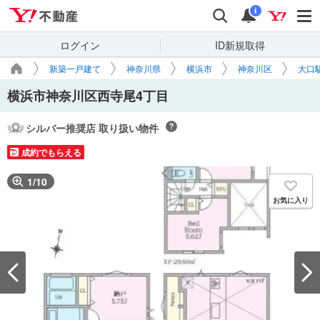
Yahoo!不動産
検索
通知
i
ログイン
ID新規取得
新築一戸建て
神奈川県
横浜市
神奈川区
大口
横浜市神奈川区西寺尾4丁目
シルバー推奨店 取り扱い物件
成約でもらえる
1
/
10
お気に入り