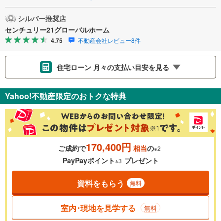
シルバー推奨店
センチュリー21グローバルホーム
4.75
不動産会社レビュー8件
住宅ローン 月々の支払い目安を見る
支払いの目安をシミュレーションすることができます。
Yahoo!不動産限定のおトクな特典
％
金利
170,400円
ご成約で
相当
の
※2
0.01%
14.99%
PayPayポイント
プレゼント
※3
資料をもらう
無料
返済期間
一般的には最長35年まで借り入れ可能です。多くの金融機関
室内･現地を見学する
無料
が完済時の年齢は80歳までを条件としています。