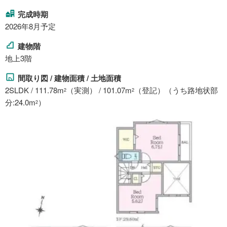
完成時期
2026年8月予定
建物階
地上3階
間取り図 / 建物面積 / 土地面積
2SLDK / 111.78m
（実測） / 101.07m
（登記）（うち路地状部
2
2
分:24.0m
）
2