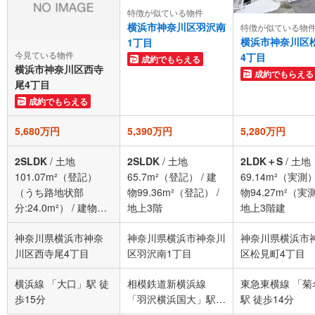
特徴が似ている物件
横浜市神奈川区羽沢南
特徴が似ている物
横浜市神奈川区
1丁目
今見ている物件
4丁目
成約でもらえる
横浜市神奈川区西寺
成約でもらえる
尾4丁目
成約でもらえる
5,680万円
5,390万円
5,280万円
2SLDK
/
土地
2SLDK
/
土地
2LDK＋S
/
土地
101.07m²（登記）
65.7m²（登記）
/
建
69.14m²（実測
（うち路地状部
物99.36m²（登記）
/
物94.27m²（実
分:24.0m²）
/
建物
地上3階
地上3階建
111.78m²（実測）
/
神奈川県横浜市神奈
神奈川県横浜市神奈川
神奈川県横浜市
地上3階
川区西寺尾4丁目
区羽沢南1丁目
区松見町4丁目
横浜線 「大口」駅 徒
相模鉄道新横浜線
東急東横線 「菊
歩15分
「羽沢横浜国大」駅
駅 徒歩14分
徒歩9分