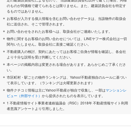
のものが同価格で建てられるとは限りません。また、建築請負会社を特定す
るものではありません。
お客様が入力する個人情報を含むお問い合わせデータは、当該物件の取扱会
社に送信され、そこで管理されます。
お問い合わせをされたお客様へは、取扱会社がご連絡いたします。
物件に関するお客様のお問い合わせについては、LINEヤフー株式会社は一切
関与いたしません。取扱会社に直接ご確認ください。
不動産購入の検討、契約にあたってはお客様ご自身が情報を確認し、各会社
より十分な説明を受け判断してください。
本ページの掲載内容は変更される場合があります。あらかじめご了承くださ
い。
市区町村・駅ごとの物件ランキングは、Yahoo!不動産独自のルールに基づい
て表示しています。（ランキングは火曜更新されます）
物件クチコミ情報は主にYahoo!不動産が独自で収集し、一部は
マンションレ
ビュー（外部サイト）
から提供されたものを表示しています。
1 不動産情報サイト事業者連絡協議会（RSC）2018年 不動産情報サイト利用
者意識アンケートより引用しました。