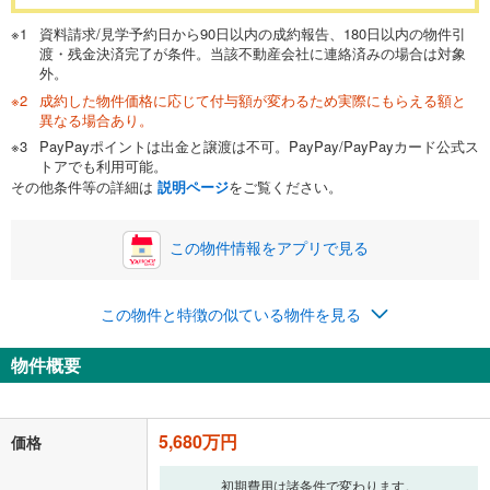
万円
頭金
閉じる
資料請求/見学予約日から90日以内の成約報告、180日以内の物件引
渡・残金決済完了が条件。当該不動産会社に連絡済みの場合は対象
外。
成約した物件価格に応じて付与額が変わるため実際にもらえる額と
0万円
5,680万円
異なる場合あり。
自己資金から住宅購入にかけられる金額を入力してくださ
PayPayポイントは出金と譲渡は不可。PayPay/PayPayカード公式ス
い。一般的には物件価格の2割までが目安です。
万円
トアでも利用可能。
ボーナス
閉じる
/回
その他条件等の詳細は
説明ページ
をご覧ください。
この物件情報をアプリで見る
0円
5,680万円
年2回払いを想定しています。毎月の返済額に加えて、ボー
この物件と特徴の似ている物件を見る
ナス時の増額分（1回分）を入力してください。
ボーナス払いの限度額は金融機関によって異なります。
物件概要
147,444
円
/月
月々の返済額
閉じる
「金利」については、ご利用を予定されている金融機関等にご確認の
5,680万円
価格
上、ご自身での入力をお願いいたします。初期設定で自動入力されてい
る値は、実際の金融機関等における貸出金利とは何ら関係がなく、実際
初期費用は諸条件で変わります。