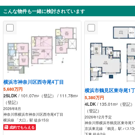
こんな物件も一緒に検討されています
横浜市神奈川区西寺尾4丁目
5,680万円
横浜市鶴見区東寺尾1
2SLDK
/ 101.07m
（登記） / 111.78m
2
2
5,380万円
（登記）
4LDK
/ 135.01m
（登記） /
2
2026年8月
（登記）
神奈川県横浜市神奈川区西寺尾4丁目
2026年12月予定
横浜線 「大口」駅 徒歩15分
神奈川県横浜市鶴見区東寺尾1
成約でもらえる
京浜東北線 「鶴見」駅 バス13
下車 徒歩2分