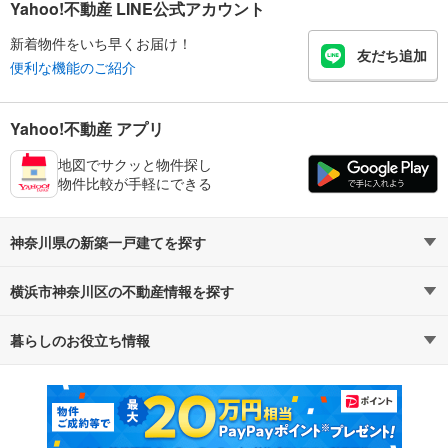
Yahoo!不動産 LINE公式アカウント
新着物件をいち早くお届け！
友だち追加
便利な機能のご紹介
Yahoo!不動産 アプリ
地図でサクッと物件探し
物件比較が手軽にできる
神奈川県の新築一戸建てを探す
横浜市神奈川区の不動産情報を探す
路線・駅から探す
地域から探す
暮らしのお役立ち情報
不動産・住宅
賃貸住宅
通勤・通学時間から探す
地図から探す
マンションカタログ
教えて！住まいの先生
新築マンション
中古マンション
新築一戸建て
中古一戸建て