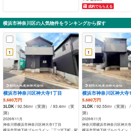
成約でもらえる
横浜市神奈川区の人気物件をランキングから探す
1
1
横浜市神奈川区神大寺1丁目
横浜市神奈川区神大寺
5,680万円
5,680万円
3LDK
/ 92.56m
（実測） / 93.4m
（実
3LDK
/ 92.55m
（実測） / 
2
2
2
測）
測）
2026年11月
2026年11月
神奈川県横浜市神奈川区神大寺1丁目
神奈川県横浜市神奈川区神大寺
横浜市営地下鉄ブルーライン 「三ツ沢下町」駅
横浜市営地下鉄ブルーライン 