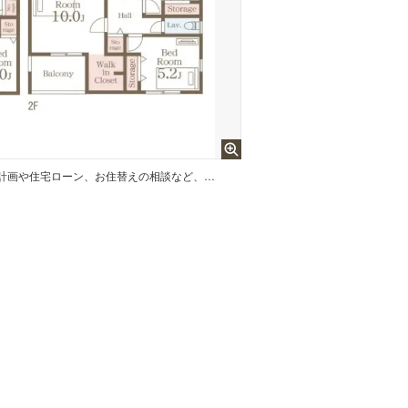
お家のことはもちろん、資金計画や住宅ローン、お住替えの相談など、お気軽にお問い合わせください（*^-^*）