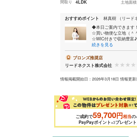
間取り
4LDK
土地面積
おすすめポイント
林真樹 （リード
◆本日ご案内できます
☆買い物便な立地（＾＾
☆WIC付きで収納豊富♪
続きを見る
ブロンズ推奨店
リードネクスト株式会社
情報掲載開始日：2026年3月18日 情報更新日
59,700
円
ご成約で
相当
の
PayPayポイント
プレゼント
※3