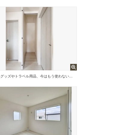
防災グッズやトラベル用品、今はもう使わない思い出のおもちゃなど、置き場所に困るものって意外と多い。でも廊下収納があれば万事解決。