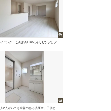
ダイニング
この形のLDKならリビングとダイニングでテイストを変えても違和感なし。みんなでアイディアを出し合って私達だけのオリジナル空間にコーディネイト。
大人2人がいても余裕のある洗面室。子供と一緒に歯磨きしながら、鏡に映る自分と子供の身長差に成長を感じる日が来るかも。