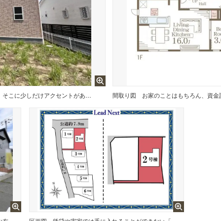
街並みに調和するシンプルな外観。そこに少しだけアクセントがあることで都会的な雰囲気を醸し出しています。
間取り図
休みの日には、外で庭いじりも良し、お友達を呼んでBBQも良し、好きなだけ洗車をするも良し。きっとあなたの休日を充実させるマイホームがここにあります。
区画図
賃貸や実家では手に入れることができない「あなただけの」特別なマイホームライフ。充実した毎日の暮らしを始めるのにぴったりなお家。