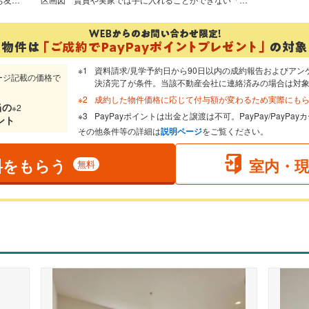
資料請求/見学予約日から90日以内の成約報告およびアン
ージ記載の価格で
決済完了が条件。当該不動産会社に連絡済みの場合は対
成約した物件価格に応じて付与額が変わるため実際にも
当
の
※2
PayPayポイントは出金と譲渡は不可。PayPay/PayP
ント
その他条件等の詳細は
説明ページ
をご覧ください。
料をもらう
室内・
無料