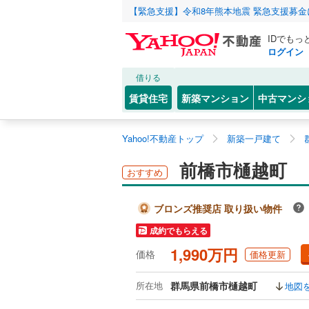
【緊急支援】令和8年熊本地震 緊急支援募
IDでもっ
ログイン
借りる
賃貸住宅
新築マンション
中古マンシ
Yahoo!不動産トップ
新築一戸建て
前橋市樋越町
おすすめ
ブロンズ推奨店 取り扱い物件
成約でもらえる
1,990万円
価格
価格更新
所在地
群馬県前橋市樋越町
地図