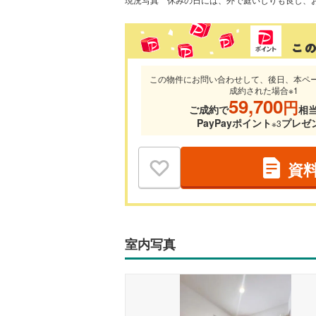
この物件にお問い合わせして、後日、本ペ
成約された場合※1
59,700
円
ご成約で
相
PayPayポイント
プレゼ
※3
資
室内写真