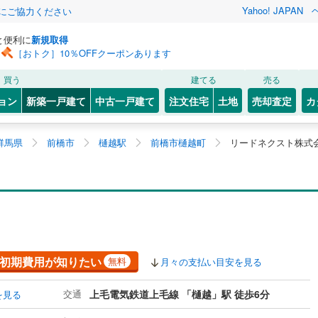
Yahoo! JAPAN
金にご協力ください
と便利に
新規取得
［おトク］10％OFFクーポンあります
買う
建てる
売る
ョン
新築一戸建て
中古一戸建て
注文住宅
土地
売却査定
カ
群馬県
前橋市
樋越駅
前橋市樋越町
リードネクスト株式
初期費用が知りたい
無料
月々の支払い目安を見る
交通
上毛電気鉄道上毛線 「樋越」駅 徒歩6分
を見る