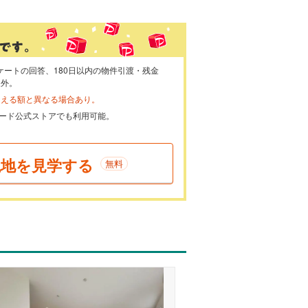
ケートの回答、180日以内の物件引渡・残金
象外。
らえる額と異なる場合あり。
ayカード公式ストアでも利用可能。
現地を見学する
無料