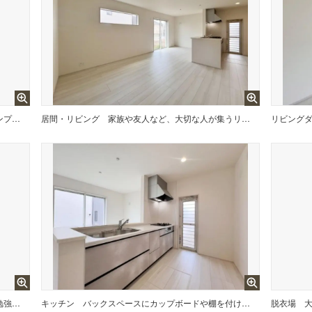
帰宅した家族や来訪者を出迎える玄関はシンプルで落ち着くデザイン。
居間・リビング
家族や友人など、大切な人が集うリビング。ここから始まる暮らしの中で、様々な会話やドラマが生まれ、あなたの大切な思い出になる。
リビング
リビングと繋がる洋室はキッズスペースや勉強部屋にピッタリ。多少散らかっても、仕切りを閉めれば問題なし。のびのび過ごせる秘密基地。
キッチン
バックスペースにカップボードや棚を付けても余裕のあるキッチン。収納たっぷりで調味料や調理器具もスッキリ片付く。
脱衣場