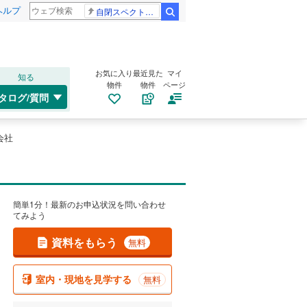
ヘルプ
自閉スペクトラム症
検索
お気に入り
最近見た
マイ
知る
物件
物件
ページ
タログ/質問
会社
簡単1分！最新のお申込状況を問い合わせ
てみよう
資料をもらう
無料
室内・現地を見学する
無料