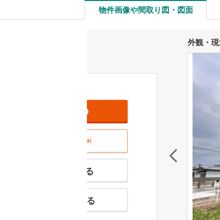
物件画像や間取り図・図面
外観・現
資料をもらう
無料
室内･現地を見学する
無料
特徴の似た物件を見る
お気に入りに追加する