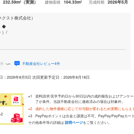
232.59m
（実測）
104.33m
2026年5月
建物面積
完成時期
2
2
ネクスト株式会社）
！◆
）/
不動産会社レビュー4件
-.--
：2026年8月5日 次回更新予定日：2026年8月18日
資料請求/見学予約日から90日以内の成約報告およびアンケー
了が条件。当該不動産会社に連絡済みの場合は対象外。
成約した物件価格に応じて付与額が変わるため実際にもらえ
※2
PayPayポイントは出金と譲渡は不可。PayPay/PayPay
その他条件等の詳細は
説明ページ
をご覧ください。