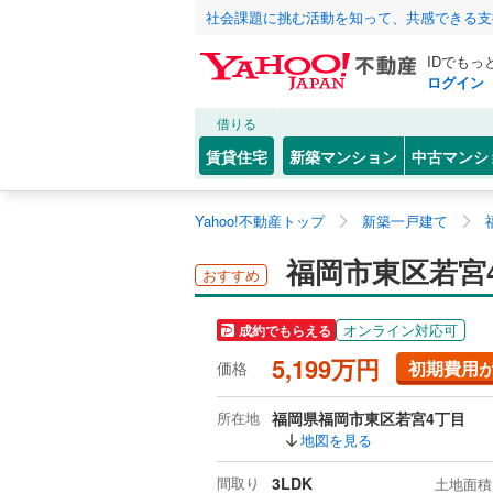
社会課題に挑む活動を知って、共感できる支
IDでもっ
ログイン
借りる
賃貸住宅
新築マンション
中古マンシ
Yahoo!不動産トップ
新築一戸建て
福岡市東区若宮
おすすめ
オンライン対応可
成約でもらえる
5,199万円
初期費用
価格
所在地
福岡県福岡市東区若宮4丁目
地図を見る
間取り
3LDK
土地面積