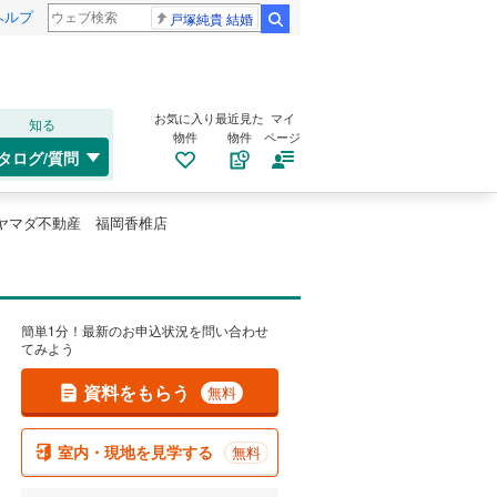
ヘルプ
戸塚純貴 結婚
検索
お気に入り
最近見た
マイ
知る
物件
物件
ページ
タログ/質問
ヤマダ不動産 福岡香椎店
簡単1分！最新のお申込状況を問い合わせ
てみよう
資料をもらう
無料
室内・現地を見学する
無料