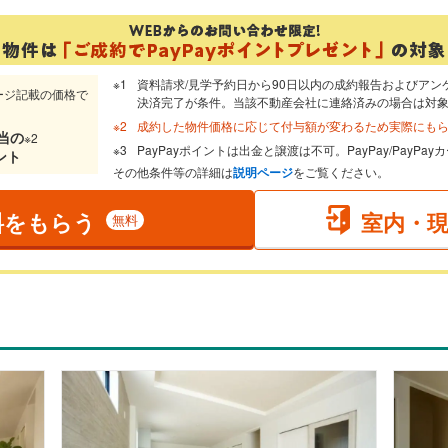
資料請求/見学予約日から90日以内の成約報告およびアン
ージ記載の価格で
決済完了が条件。当該不動産会社に連絡済みの場合は対
成約した物件価格に応じて付与額が変わるため実際にも
当
の
※2
PayPayポイントは出金と譲渡は不可。PayPay/PayP
ント
その他条件等の詳細は
説明ページ
をご覧ください。
料をもらう
室内・
無料