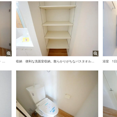
三面鏡裏収納付き洗面化粧台です＾＾ 歯磨きセットやスキンケア用品などの収納に便利ですね。 生活感も隠すことができ、来客時にも安心です。
収納
便利な洗面室収納。散らかりがちなバスタオルや清掃用品、化粧品や予備のシャンプー等もきれいに整頓できますね。
浴室