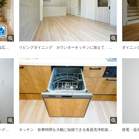
家具はイメージです。リビングは広々とした設計で、家族が集い、寛ぐ暮らしの空間を演出しています。思い思いの時間を過ごしたり、家族みんなで食事をしたり、素敵な団らんの場になりますね。
リビングダイニング
カウンターキッチンに加えて、リビング階段になっているので、お顔を合わす回数が増え、ぐっと家族の距離が縮まります。
ダイニン
対面式キッチンなのでリビングにいるご家族とコミュニケーションを取りながら洗い物や、お料理が楽しめそうですね＾＾
キッチン
炊事時間を大幅に短縮できる食器洗浄乾燥機付き＾＾食器を洗う手間が減るので家族とのコミュニケーションの時間や自分の時間が増えますね。
発電・温