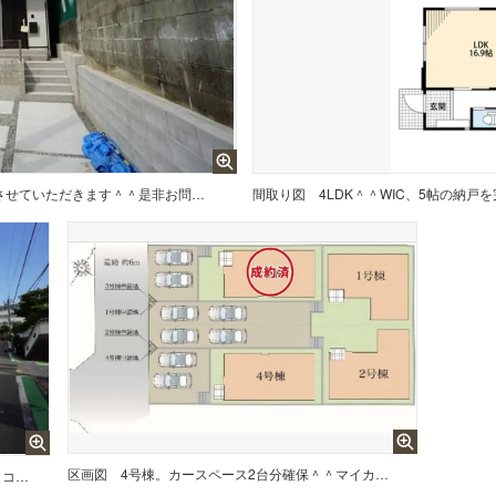
新生活におススメな物件をご紹介させていただきます＾＾是非お問合せ下さい＾＾
間取り図
4LDK＾＾WIC、5帖の納
区画図
4号棟。カースペース2台分確保＾＾マイカー用に、お客さま用に、余裕を持ってご利用いただけます。3号棟成約済み。
北西側約6.0m～6.1m公道。 スーパー、コンビニ、ドラッグストアまで徒歩約13分圏内＾＾周辺環境充実＾＾