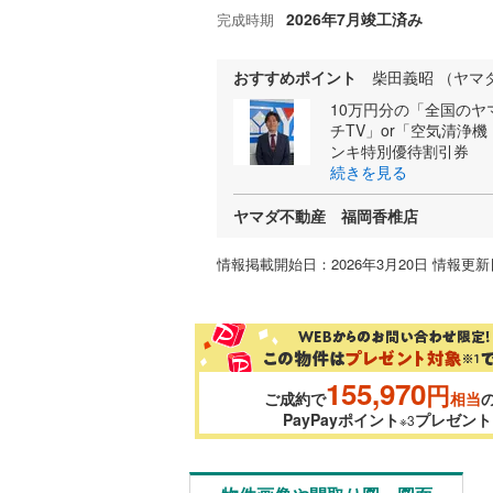
2026年7月竣工済み
完成時期
おすすめポイント
柴田義昭 （ヤマ
10万円分の「全国のヤ
チTV」or「空気清浄
ンキ特別優待割引券
続きを見る
ヤマダ不動産 福岡香椎店
情報掲載開始日：2026年3月20日 情報更新日
155,970
円
ご成約で
相当
PayPayポイント
プレゼント
※3