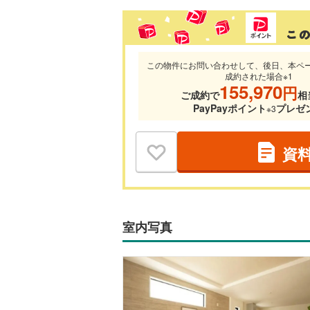
この物件にお問い合わせして、後日、本ペ
成約された場合※1
155,970
円
ご成約で
相
PayPayポイント
プレゼ
※3
資
室内写真