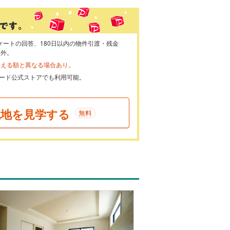
ケートの回答、180日以内の物件引渡・残金
象外。
らえる額と異なる場合あり。
ayカード公式ストアでも利用可能。
現地を見学する
無料