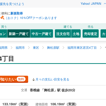
Yahoo! JAPAN
援先を見つけよう
と便利に
新規取得
［おトク］10％OFFクーポンあります
買う
建てる
売る
ョン
新築一戸建て
中古一戸建て
注文住宅
土地
売却査定
カ
福岡県
福岡市
東区
舞松原駅
福岡市東区若宮4丁目
4丁目
が知りたい
無料
月々の支払い目安を見る
交通
香椎線 「舞松原」駅 徒歩20分
133.19m
（実測）
106.19m
（実測）
建物面積
2
2