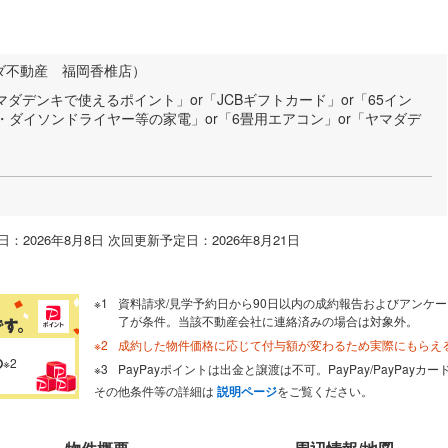
ダ不動産 福岡香椎店）
マダデンキで使えるポイント」or「JCBギフトカード」or「65イン
機・ダイソンドライヤー等の家電」or「6畳用エアコン」or「ヤマダデ
：2026年8月8日 次回更新予定日：2026年8月21日
資料請求/見学予約日から90日以内の成約報告およびアンケー
了が条件。当該不動産会社に連絡済みの場合は対象外。
成約した物件価格に応じて付与額が変わるため実際にもらえ
の
※2
PayPayポイントは出金と譲渡は不可。PayPay/PayPay
その他条件等の詳細は
説明ページ
をご覧ください。