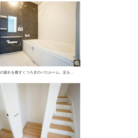
1日の疲れを癒すくつろぎのバスルーム。足を伸ばしてもゆったりと入れるサイズです。お子様と一緒にお風呂に入っても狭くないですね＾＾