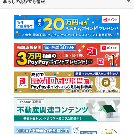
暮らしのお役立ち情報
不動産・住宅
賃貸住宅
通勤・通学時間から探す
地図から探す
マンションカタログ
教えて！住まいの先生
新築マンション
中古マンション
新築一戸建て
中古一戸建て
注文住宅
土地
売却査定