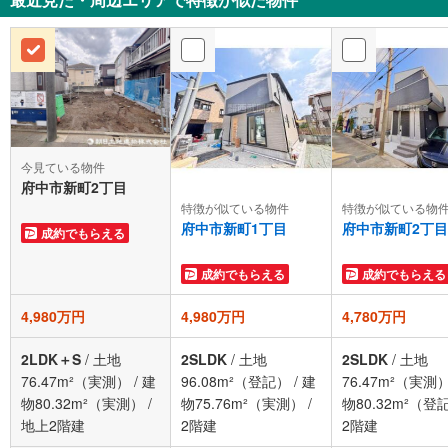
今見ている物件
府中市新町2丁目
特徴が似ている物件
特徴が似ている物
府中市新町1丁目
府中市新町2丁目
成約でもらえる
成約でもらえる
成約でもらえる
4,980万円
4,980万円
4,780万円
2LDK＋S
/
土地
2SLDK
/
土地
2SLDK
/
土地
76.47m²（実測）
/
建
96.08m²（登記）
/
建
76.47m²（実測
物80.32m²（実測）
/
物75.76m²（実測）
/
物80.32m²（登
地上2階建
2階建
2階建