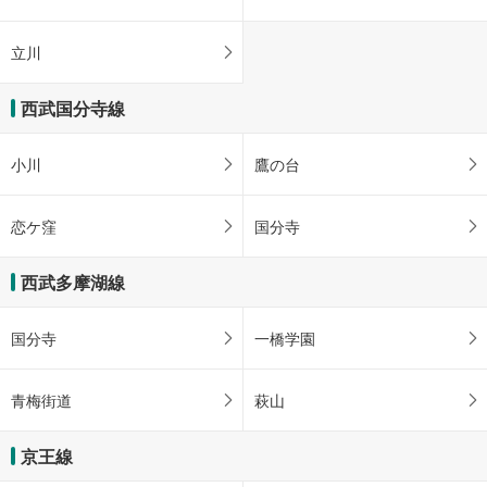
立川
西武国分寺線
小川
鷹の台
恋ケ窪
国分寺
西武多摩湖線
国分寺
一橋学園
青梅街道
萩山
京王線