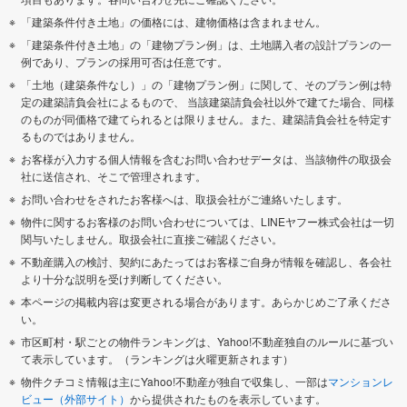
「建築条件付き土地」の価格には、建物価格は含まれません。
「建築条件付き土地」の「建物プラン例」は、土地購入者の設計プランの一
例であり、プランの採用可否は任意です。
「土地（建築条件なし）」の「建物プラン例」に関して、そのプラン例は特
定の建築請負会社によるもので、 当該建築請負会社以外で建てた場合、同様
のものが同価格で建てられるとは限りません。また、建築請負会社を特定す
るものではありません。
お客様が入力する個人情報を含むお問い合わせデータは、当該物件の取扱会
社に送信され、そこで管理されます。
お問い合わせをされたお客様へは、取扱会社がご連絡いたします。
物件に関するお客様のお問い合わせについては、LINEヤフー株式会社は一切
関与いたしません。取扱会社に直接ご確認ください。
不動産購入の検討、契約にあたってはお客様ご自身が情報を確認し、各会社
より十分な説明を受け判断してください。
本ページの掲載内容は変更される場合があります。あらかじめご了承くださ
い。
市区町村・駅ごとの物件ランキングは、Yahoo!不動産独自のルールに基づい
て表示しています。（ランキングは火曜更新されます）
物件クチコミ情報は主にYahoo!不動産が独自で収集し、一部は
マンションレ
ビュー（外部サイト）
から提供されたものを表示しています。