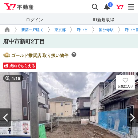
Yahoo!不動産
検索
通知
i
ログイン
ID新規取得
新築一戸建て
東京都
府中市
国分寺駅
府中市
府中市新町2丁目
ゴールド推奨店 取り扱い物件
成約でもらえる
1
/
15
お気に入り