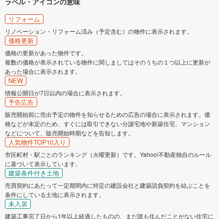
ラベル・アイコンの意味
リフォーム
リノベーション・リフォーム済み（予定含む）の物件に表示されます。
価格更新
価格の更新があった物件です。
複数の価格が表示されている物件に関しましてはそのうちの１つ以上に更新が
あった場合に表示されます。
NEW
情報公開日が7日以内の場合に表示されます。
予告広告
販売開始前に売出予定の物件を知らせるための広告の場合に表示されます。価
格などが未定のため、すぐには取引できない分譲宅地や新築住宅、マンション
などについて、販売開始時期などを告知します。
人気物件TOP10入り
市区町村・駅ごとのランキング（火曜更新）です。Yahoo!不動産独自のルール
に基づいて表示しています。
建築条件付き土地
売買契約にあたって一定期間内に特定の建設会社と建築請負契約を結ぶことを
条件にしている土地に表示されます。
未入居
建築工事完了日から1年以上経過したものの、まだ誰も住んだことがない住宅に