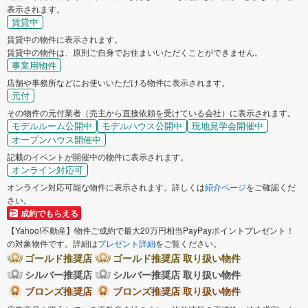
表示されます。
賃貸中
賃貸中の物件に表示されます。
賃貸中の物件は、原則ご自身でお住まいいただくことができません。
事業用物件
店舗や事務所などにお使いいただける物件に表示されます。
元付
その物件の元付業者（売主から直接依頼を受けている会社）に表示されます。
モデルルーム公開中
モデルハウス公開中
現地見学会開催中
オープンハウス開催中
記載のイベントが開催中の物件に表示されます。
オンライン対応可
オンライン対応可能な物件に表示されます。詳しくは
紹介ページ
をご確認くだ
さい。
成約でもらえる
【Yahoo!不動産】物件ご成約で最大20万円相当PayPayポイントプレゼント！
の対象物件です。詳細は
プレゼント詳細
をご覧ください。
ゴールド推奨店
ゴールド推奨店 取り扱い物件
シルバー推奨店
シルバー推奨店 取り扱い物件
ブロンズ推奨店
ブロンズ推奨店 取り扱い物件