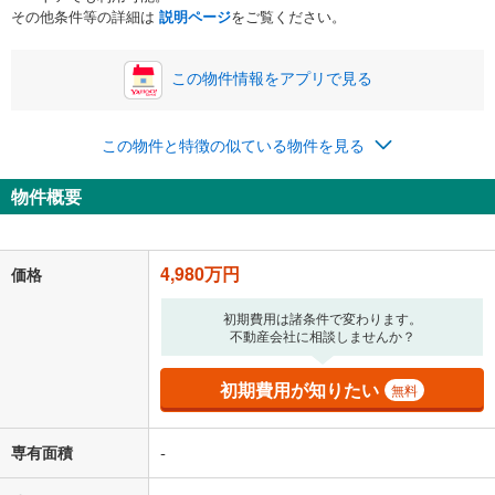
ボーナス
閉じる
/回
その他条件等の詳細は
説明ページ
をご覧ください。
この物件情報をアプリで見る
0円
4,980万円
年2回払いを想定しています。毎月の返済額に加えて、ボー
この物件と特徴の似ている物件を見る
ナス時の増額分（1回分）を入力してください。
ボーナス払いの限度額は金融機関によって異なります。
物件概要
129,273
円
/月
月々の返済額
閉じる
「金利」については、ご利用を予定されている金融機関等にご確認の
4,980万円
価格
上、ご自身での入力をお願いいたします。初期設定で自動入力されてい
る値は、実際の金融機関等における貸出金利とは何ら関係がなく、実際
初期費用は諸条件で変わります。
の金融機関等における貸出金利を何ら保証するものではありません。返
不動産会社に相談しませんか？
済方法「元利均等返済」にて算出しております。入力された金利を35年
適用した場合の計算結果を表示しています。
その他月額費用や、初期費用がかかります。ご注意ください。実際にお
初期費用が知りたい
無料
借り入れの際は各金融機関等に、必ずご自身でご確認をお願いいたしま
す。
条件によってお借り入れができないことがあります。
専有面積
-