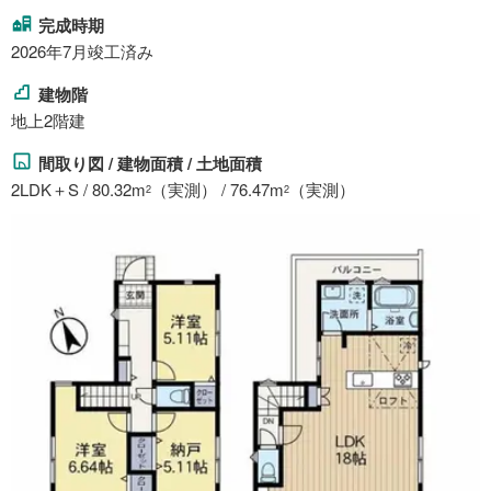
完成時期
2026年7月竣工済み
建物階
地上2階建
間取り図 / 建物面積 / 土地面積
2LDK＋S / 80.32m
（実測） / 76.47m
（実測）
2
2