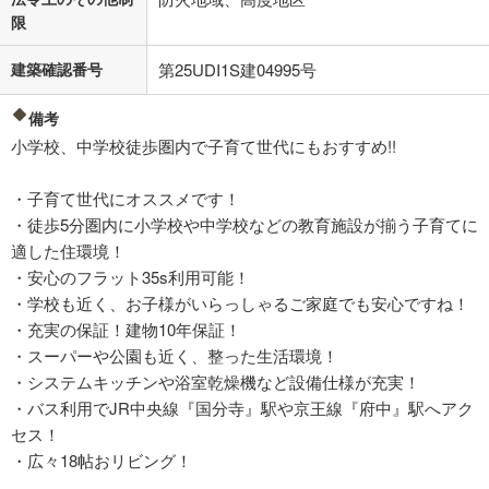
限
建築確認番号
第25UDI1S建04995号
備考
小学校、中学校徒歩圏内で子育て世代にもおすすめ!!
・子育て世代にオススメです！
・徒歩5分圏内に小学校や中学校などの教育施設が揃う子育てに
適した住環境！
・安心のフラット35s利用可能！
・学校も近く、お子様がいらっしゃるご家庭でも安心ですね！
・充実の保証！建物10年保証！
・スーパーや公園も近く、整った生活環境！
・システムキッチンや浴室乾燥機など設備仕様が充実！
・バス利用でJR中央線『国分寺』駅や京王線『府中』駅へアク
セス！
・広々18帖おリビング！