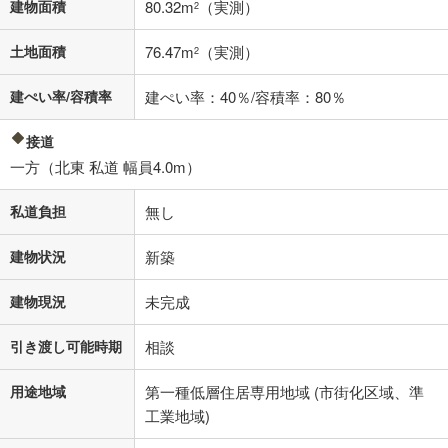
不動産会社に購入相談をする
無料
建物面積
80.32m
（実測）
2
土地面積
76.47m
（実測）
2
閉じる
建ぺい率/容積率
建ぺい率：40％/容積率：80％
接道
一方（北東 私道 幅員4.0m）
私道負担
無し
建物状況
新築
建物現況
未完成
引き渡し可能時期
相談
用途地域
第一種低層住居専用地域 (市街化区域、準
工業地域)