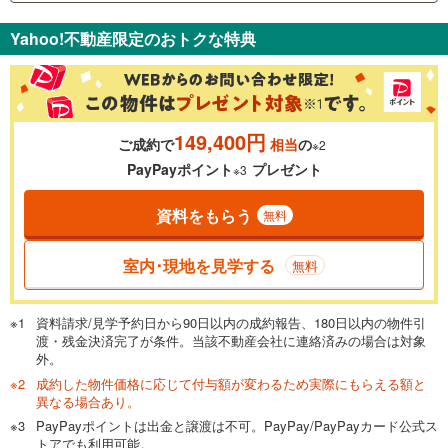
支払いの目安をシミュレーションすることができます。
Yahoo!不動産限定のおトクな特典
％
金利
149,400円
ご成約で
相当
の
※2
0.01%
14.99%
PayPayポイント
プレゼント
※3
資料をもらう
無料
返済期間
一般的には最長35年まで借り入れ可能です。多くの金融機関
室内･現地を見学する
無料
が完済時の年齢は80歳までを条件としています。
万円
頭金
閉じる
資料請求/見学予約日から90日以内の成約報告、180日以内の物件引
渡・残金決済完了が条件。当該不動産会社に連絡済みの場合は対象
外。
成約した物件価格に応じて付与額が変わるため実際にもらえる額と
0万円
4,980万円
異なる場合あり。
自己資金から住宅購入にかけられる金額を入力してくださ
PayPayポイントは出金と譲渡は不可。PayPay/PayPayカード公式ス
い。一般的には物件価格の2割までが目安です。
万円
トアでも利用可能。