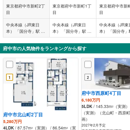
東京都府中市新町2丁
東京都府中市新町1丁
東京都府中市新
目
目
目
中央本線（JR東日
中央本線（JR東日
中央本線（JR東
本） 「国分寺」駅 バ
本） 「国分寺」駅 バ
本） 「国分寺」
ス9分 新町第二公園
ス15分 栄町一丁目 バ
歩27分
バス停下車 徒歩3分
ス停下車 徒歩3分
府中市の人気物件をランキングから探す
1
2
府中市西原町4丁目
6,180万円
5LDK
/ 145.33m
（実測） /
2
（実測）（北山町・西原
府中市北山町2丁目
画）
5,280万円
2027年2月予定
4LDK
/ 87.57m
（実測） / 86.54m
（実
2
2