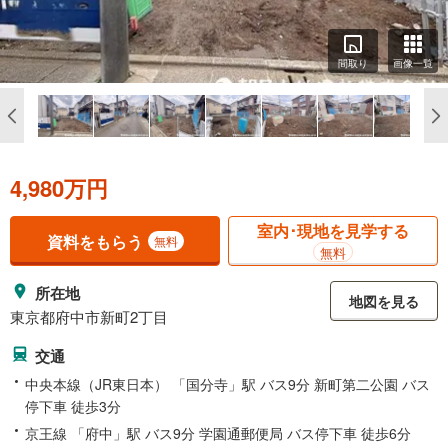
間取り
画像一覧
4,980万円
室内･現地を見学する
資料をもらう
無料
無料
所在地
地図を見る
東京都府中市新町2丁目
交通
中央本線（JR東日本） 「国分寺」駅 バス9分 新町第二公園 バス
停下車 徒歩3分
京王線 「府中」駅 バス9分 学園通郵便局 バス停下車 徒歩6分