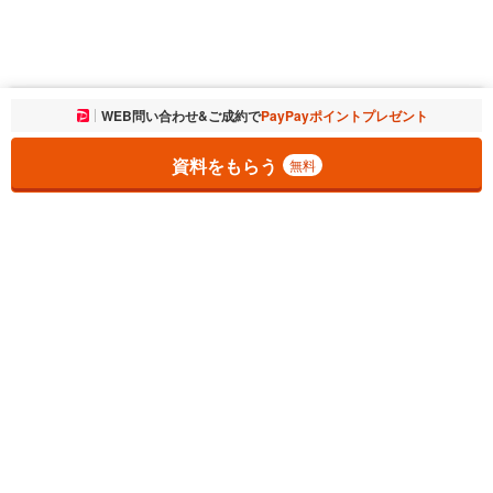
お気に入りに追加しました。
WEB問い合わせ&ご成約で
PayPayポイントプレゼント
一覧を開く
資料をもらう
無料
1
チェックした
件
をまとめて
資料をもらう
無料