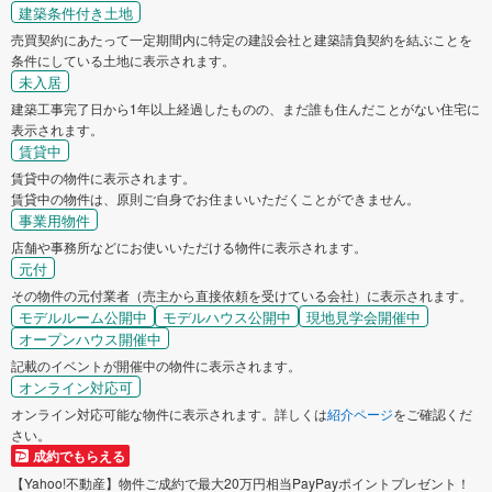
建築条件付き土地
売買契約にあたって一定期間内に特定の建設会社と建築請負契約を結ぶことを
条件にしている土地に表示されます。
未入居
建築工事完了日から1年以上経過したものの、まだ誰も住んだことがない住宅に
表示されます。
賃貸中
賃貸中の物件に表示されます。
賃貸中の物件は、原則ご自身でお住まいいただくことができません。
事業用物件
店舗や事務所などにお使いいただける物件に表示されます。
元付
その物件の元付業者（売主から直接依頼を受けている会社）に表示されます。
モデルルーム公開中
モデルハウス公開中
現地見学会開催中
オープンハウス開催中
記載のイベントが開催中の物件に表示されます。
オンライン対応可
オンライン対応可能な物件に表示されます。詳しくは
紹介ページ
をご確認くだ
さい。
成約でもらえる
【Yahoo!不動産】物件ご成約で最大20万円相当PayPayポイントプレゼント！