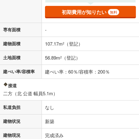
その他月額費用や、初期費用がかかります。ご注意ください。実際にお
借り入れの際は各金融機関等に、必ずご自身でご確認をお願いいたしま
初期費用が知りたい
無料
す。
条件によってお借り入れができないことがあります。
専有面積
-
不動産会社に購入相談をする
無料
建物面積
107.17m
（登記）
2
閉じる
土地面積
56.89m
（登記）
2
建ぺい率/容積率
建ぺい率：60％/容積率：200％
接道
二方（北 公道 幅員5.1m）
私道負担
なし
建物状況
新築
建物現況
完成済み