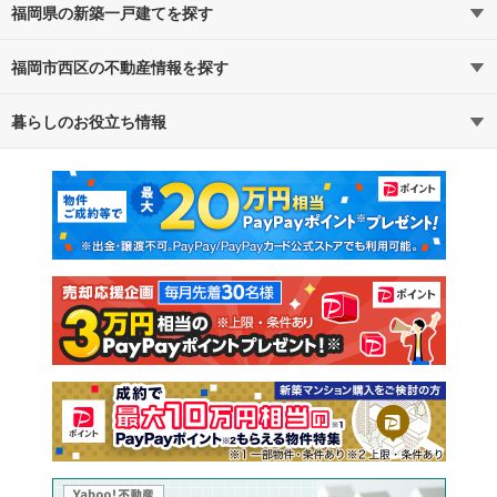
福岡県の新築一戸建てを探す
福岡市西区の不動産情報を探す
路線・駅から探す
地域から探す
暮らしのお役立ち情報
不動産・住宅
賃貸住宅
通勤・通学時間から探す
地図から探す
マンションカタログ
教えて！住まいの先生
新築マンション
中古マンション
新築一戸建て
中古一戸建て
注文住宅
土地
売却査定