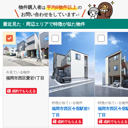
物件購入者
平均6物件以上
は
の
お問い合わせをしています
※1
最近見た・周辺エリアで特徴が似た物件
今見ている物件
福岡市西区愛宕1丁目
成約でもらえる
特徴が似ている物件
特徴が似ている物
福岡市西区今宿駅前1
福岡市西区今宿
丁目
丁目
成約でもらえる
成約でもらえる