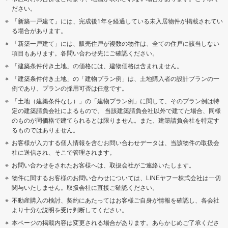
ださい。
「新築一戸建て」には、完成後1年を経過している未入居物件が掲載されてい
る場合があります。
「新築一戸建て」には、販売住戸が複数の物件は、全ての住戸に該当しない
項目もあります。各問い合わせ先にご確認ください。
「建築条件付き土地」の価格には、建物価格は含まれません。
「建築条件付き土地」の「建物プラン例」は、土地購入者の設計プランの一
例であり、プランの採用可否は任意です。
「土地（建築条件なし）」の「建物プラン例」に関して、そのプラン例は特
定の建築請負会社によるもので、 当該建築請負会社以外で建てた場合、同様
のものが同価格で建てられるとは限りません。また、建築請負会社を特定す
るものではありません。
お客様が入力する個人情報を含むお問い合わせデータは、当該物件の取扱会
社に送信され、そこで管理されます。
お問い合わせをされたお客様へは、取扱会社がご連絡いたします。
物件に関するお客様のお問い合わせについては、LINEヤフー株式会社は一切
関与いたしません。取扱会社に直接ご確認ください。
不動産購入の検討、契約にあたってはお客様ご自身が情報を確認し、各会社
より十分な説明を受け判断してください。
本ページの掲載内容は変更される場合があります。あらかじめご了承くださ