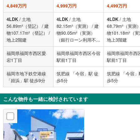
4,849万円
4,999万円
4,499万円
4LDK
/
土地
4LDK
/
土地
4LDK
/
土地
56.89m²（登記）
/
建
82.15m²（実測）
/
建
68.79m²（実測
物107.17m²（登記）
/
物90.05m²（実測）
物101.18m²（
地上2階建
（銀行ローン利用不
地上3階建
可）
/
地上2階建
福岡県福岡市西区愛
福岡県福岡市西区今宿
福岡県福岡市西
宕1丁目
駅前1丁目
駅前1丁目
福岡市地下鉄空港線
筑肥線 「今宿」駅 徒
筑肥線 「今宿」
「姪浜」駅 徒歩9分
歩5分
歩5分
こんな物件も一緒に検討されています