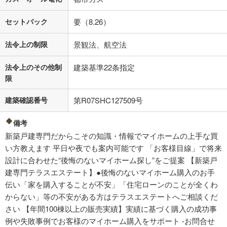
セットバック
要（8.26）
法令上の制限
景観法、航空法
法令上のその他制
建築基準22条指定
限
建築確認番号
第R07SHC127509号
備考
新築戸建専門だからこその知識・情報でマイホームの上手な買
い方教えます 平日や夜でも案内可能です 「お客様目線」で将来
設計に合わせた“後悔のないマイホーム探し”をご提案 【新築戸
建専門テラスエステート】●後悔のないマイホーム購入のお手
伝い「家を購入することが不安」「住宅ローンのことが全くわ
からない」等の不安がある方はテラスエステートへご相談くだ
さい 【年間100棟以上の販売実績】実績に基づく購入の成功事
例や失敗事例でお客様のマイホーム購入をサポート -お問合せ