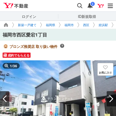
Yahoo!不動産
検索
通知
i
ログイン
ID新規取得
新築一戸建て
福岡県
福岡市
西区
姪浜駅
福岡市西区愛宕1丁目
ブロンズ推奨店 取り扱い物件
成約でもらえる
1
/
36
お気に入り