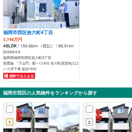
福岡市西区拾六町4丁目
3,748万円
4SLDK
/ 150.66m
（登記） / 89.91m
2
2
2026年4月
福岡県福岡市西区拾六町4丁目
筑肥線 「下山門」駅 バス6分 生の松原団地入口
バス停下車 徒歩16分
成約でもらえる
福岡市西区の人気物件をランキングから探す
1
2