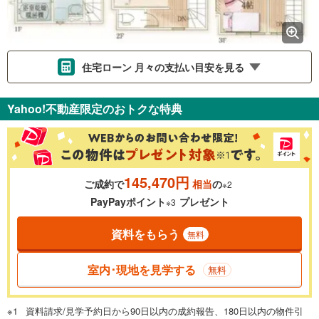
住宅ローン 月々の支払い目安を見る
支払いの目安をシミュレーションすることができます。
Yahoo!不動産限定のおトクな特典
％
金利
145,470円
ご成約で
相当
の
※2
0.01%
14.99%
PayPayポイント
プレゼント
※3
資料をもらう
無料
返済期間
一般的には最長35年まで借り入れ可能です。多くの金融機関
室内･現地を見学する
無料
が完済時の年齢は80歳までを条件としています。
万円
頭金
閉じる
資料請求/見学予約日から90日以内の成約報告、180日以内の物件引