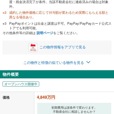
渡・残金決済完了が条件。当該不動産会社に連絡済みの場合は対象
外。
成約した物件価格に応じて付与額が変わるため実際にもらえる額と
0万円
4,849万円
異なる場合あり。
自己資金から住宅購入にかけられる金額を入力してくださ
PayPayポイントは出金と譲渡は不可。PayPay/PayPayカード公式ス
い。一般的には物件価格の2割までが目安です。
万円
トアでも利用可能。
ボーナス
閉じる
/回
その他条件等の詳細は
説明ページ
をご覧ください。
この物件情報をアプリで見る
0円
4,849万円
年2回払いを想定しています。毎月の返済額に加えて、ボー
この物件と特徴の似ている物件を見る
ナス時の増額分（1回分）を入力してください。
ボーナス払いの限度額は金融機関によって異なります。
物件概要
125,872
円
/月
月々の返済額
閉じる
オープンハウス開催中
「金利」については、ご利用を予定されている金融機関等にご確認の
上、ご自身での入力をお願いいたします。初期設定で自動入力されてい
4,849万円
価格
る値は、実際の金融機関等における貸出金利とは何ら関係がなく、実際
の金融機関等における貸出金利を何ら保証するものではありません。返
初期費用は諸条件で変わります。
済方法「元利均等返済」にて算出しております。入力された金利を35年
不動産会社に相談しませんか？
適用した場合の計算結果を表示しています。