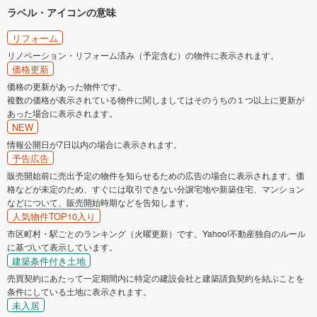
ラベル・アイコンの意味
リフォーム
リノベーション・リフォーム済み（予定含む）の物件に表示されます。
価格更新
価格の更新があった物件です。
複数の価格が表示されている物件に関しましてはそのうちの１つ以上に更新が
あった場合に表示されます。
NEW
情報公開日が7日以内の場合に表示されます。
予告広告
販売開始前に売出予定の物件を知らせるための広告の場合に表示されます。価
格などが未定のため、すぐには取引できない分譲宅地や新築住宅、マンション
などについて、販売開始時期などを告知します。
人気物件TOP10入り
市区町村・駅ごとのランキング（火曜更新）です。Yahoo!不動産独自のルール
に基づいて表示しています。
建築条件付き土地
売買契約にあたって一定期間内に特定の建設会社と建築請負契約を結ぶことを
条件にしている土地に表示されます。
未入居