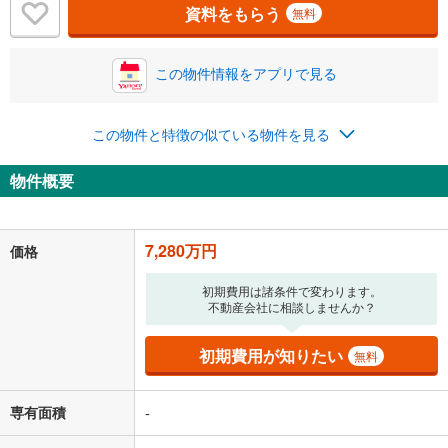
資料をもらう
無料
この物件情報をアプリで見る
0.01%
14.99%
この物件と特徴の似ている物件を見る
返済期間
物件概要
一般的には最長35年まで借り入れ可能です。多くの金融機関
が完済時の年齢は80歳までを条件としています。
万円
頭金
閉じる
7,280万円
価格
初期費用は諸条件で変わります。
不動産会社に相談しませんか？
0万円
7,280万円
自己資金から住宅購入にかけられる金額を入力してくださ
初期費用が知りたい
い。一般的には物件価格の2割までが目安です。
無料
万円
ボーナス
閉じる
/回
専有面積
-