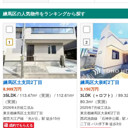
分
分
練馬区の人気物件をランキングから探す
1
2
練馬区土支田2丁目
練馬区大泉町2丁目
8,999万円
3,150万円
3SLDK
/ 113.47m
（実測） / 112.61m
3LDK（＋ロフト）
/ 89.3
2
2
（実測）
80.3m
（実測）
2
2026年4月竣工済み
2025年7月竣工済み
東京都練馬区土支田2丁目
東京都練馬区大泉町2丁目
都営大江戸線 「光が丘」駅 徒歩15分
西武池袋線 「石神井公園」駅 
二丁目 バス停下車 徒歩3分
成約でもらえる