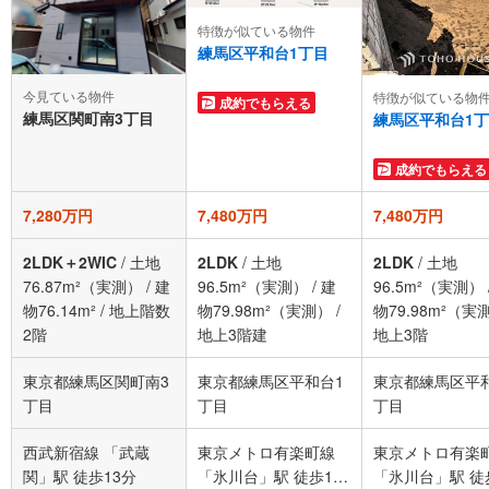
特徴が似ている物件
練馬区平和台1丁目
今見ている物件
特徴が似ている物
成約でもらえる
練馬区関町南3丁目
練馬区平和台1
成約でもらえる
7,280万円
7,480万円
7,480万円
2LDK＋2WIC
/
土地
2LDK
/
土地
2LDK
/
土地
76.87m²（実測）
/
建
96.5m²（実測）
/
建
96.5m²（実測）
物76.14m²
/
地上階数
物79.98m²（実測）
/
物79.98m²（実
2階
地上3階建
地上3階
東京都練馬区関町南3
東京都練馬区平和台1
東京都練馬区平
丁目
丁目
丁目
西武新宿線 「武蔵
東京メトロ有楽町線
東京メトロ有楽
関」駅 徒歩13分
「氷川台」駅 徒歩14
「氷川台」駅 徒