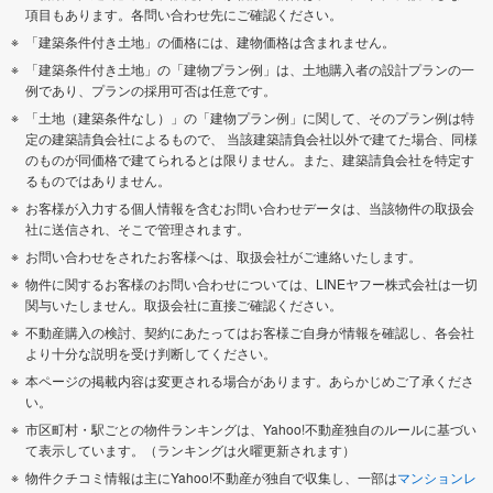
項目もあります。各問い合わせ先にご確認ください。
「建築条件付き土地」の価格には、建物価格は含まれません。
「建築条件付き土地」の「建物プラン例」は、土地購入者の設計プランの一
例であり、プランの採用可否は任意です。
「土地（建築条件なし）」の「建物プラン例」に関して、そのプラン例は特
定の建築請負会社によるもので、 当該建築請負会社以外で建てた場合、同様
のものが同価格で建てられるとは限りません。また、建築請負会社を特定す
るものではありません。
お客様が入力する個人情報を含むお問い合わせデータは、当該物件の取扱会
社に送信され、そこで管理されます。
お問い合わせをされたお客様へは、取扱会社がご連絡いたします。
物件に関するお客様のお問い合わせについては、LINEヤフー株式会社は一切
関与いたしません。取扱会社に直接ご確認ください。
不動産購入の検討、契約にあたってはお客様ご自身が情報を確認し、各会社
より十分な説明を受け判断してください。
本ページの掲載内容は変更される場合があります。あらかじめご了承くださ
い。
市区町村・駅ごとの物件ランキングは、Yahoo!不動産独自のルールに基づい
て表示しています。（ランキングは火曜更新されます）
物件クチコミ情報は主にYahoo!不動産が独自で収集し、一部は
マンションレ