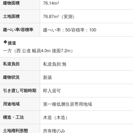
建物面積
76.14m
2
0円
7,280万円
年2回払いを想定しています。毎月の返済額に加えて、ボー
土地面積
76.87m
（実測）
2
ナス時の増額分（1回分）を入力してください。
ボーナス払いの限度額は金融機関によって異なります。
建ぺい率/容積率
建ぺい率：50/容積率：100
188,978
円
/月
月々の返済額
閉じる
接道
「金利」については、ご利用を予定されている金融機関等にご確認の
一方（西 公道 幅員4.0m 接面7.2m）
上、ご自身での入力をお願いいたします。初期設定で自動入力されてい
る値は、実際の金融機関等における貸出金利とは何ら関係がなく、実際
私道負担
私道負担:無
の金融機関等における貸出金利を何ら保証するものではありません。返
済方法「元利均等返済」にて算出しております。入力された金利を35年
建物状況
適用した場合の計算結果を表示しています。
新築
その他月額費用や、初期費用がかかります。ご注意ください。実際にお
借り入れの際は各金融機関等に、必ずご自身でご確認をお願いいたしま
引き渡し可能時期
即入居可
す。
条件によってお借り入れができないことがあります。
用途地域
第一種低層住居専用地域
不動産会社に購入相談をする
無料
構造・工法
木造（木造）
土地権利形態
所有権のみ
閉じる