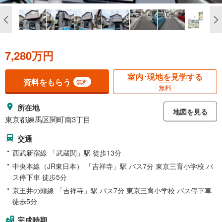
7,280万円
室内･現地を見学する
資料をもらう
無料
無料
所在地
地図を見る
東京都練馬区関町南3丁目
交通
西武新宿線 「武蔵関」駅 徒歩13分
中央本線（JR東日本） 「吉祥寺」駅 バス7分 東京三育小学校 バ
ス停下車 徒歩5分
京王井の頭線 「吉祥寺」駅 バス7分 東京三育小学校 バス停下車
徒歩5分
完成時期