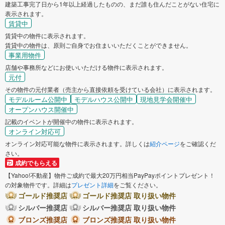
建築工事完了日から1年以上経過したものの、まだ誰も住んだことがない住宅に
表示されます。
賃貸中
賃貸中の物件に表示されます。
賃貸中の物件は、原則ご自身でお住まいいただくことができません。
事業用物件
店舗や事務所などにお使いいただける物件に表示されます。
元付
その物件の元付業者（売主から直接依頼を受けている会社）に表示されます。
モデルルーム公開中
モデルハウス公開中
現地見学会開催中
オープンハウス開催中
記載のイベントが開催中の物件に表示されます。
オンライン対応可
オンライン対応可能な物件に表示されます。詳しくは
紹介ページ
をご確認くだ
さい。
成約でもらえる
【Yahoo!不動産】物件ご成約で最大20万円相当PayPayポイントプレゼント！
の対象物件です。詳細は
プレゼント詳細
をご覧ください。
ゴールド推奨店
ゴールド推奨店 取り扱い物件
シルバー推奨店
シルバー推奨店 取り扱い物件
ブロンズ推奨店
ブロンズ推奨店 取り扱い物件