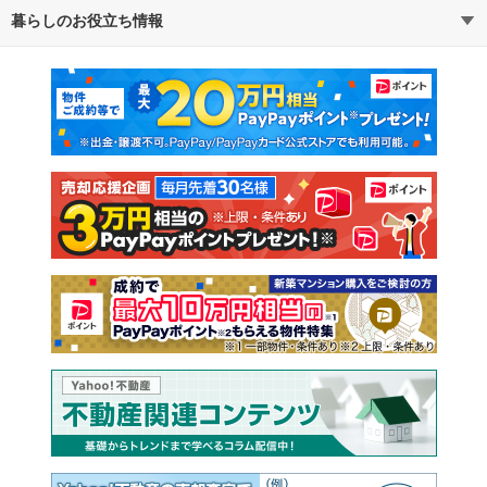
暮らしのお役立ち情報
不動産・住宅
賃貸住宅
通勤・通学時間から探す
地図から探す
マンションカタログ
教えて！住まいの先生
新築マンション
中古マンション
新築一戸建て
中古一戸建て
注文住宅
土地
売却査定