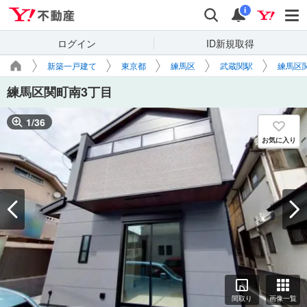
Yahoo!不動産
検索
通知
i
ログイン
ID新規取得
新築一戸建て
東京都
練馬区
武蔵関駅
練馬区
練馬区関町南3丁目
1
/
36
お気に入り
間取り
画像一覧