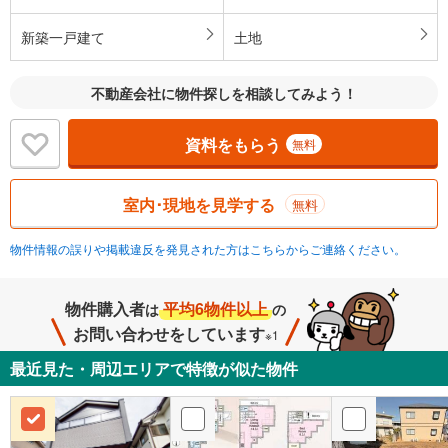
新築一戸建て
土地
不動産会社に物件探しを相談してみよう！
資料をもらう
無料
室内･現地を見学する
無料
物件情報の誤りや掲載違反を発見された方はこちらからご連絡ください。
物件購入者
平均6物件以上
は
の
お問い合わせをしています
※1
最近見た・周辺エリアで特徴が似た物件