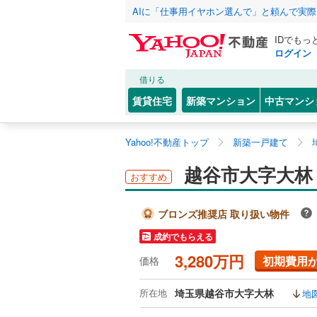
AIに「仕事用イヤホン選んで」と頼んで実
IDでもっ
ログイン
借りる
賃貸住宅
新築マンション
中古マンシ
Yahoo!不動産トップ
新築一戸建て
越谷市大字大林
おすすめ
ブロンズ推奨店 取り扱い物件
成約でもらえる
3,280万円
初期費用
価格
所在地
埼玉県越谷市大字大林
地