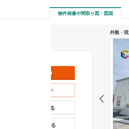
物件画像や間取り図・図面
外観・現
資料をもらう
無料
室内･現地を見学する
無料
特徴の似た物件を見る
お気に入りに追加する