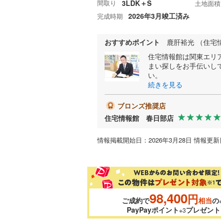
間取り
3LDK＋S
土地面積
2026年3月竣工済み
完成時期
おすすめポイント
鹿肝裕光 （住宅
住宅情報館は関東エリ
まい探しをお手伝いし
い。
続きを見る
ブロンズ推奨店
住宅情報館 春日部店
情報掲載開始日：2026年3月28日 情報更新日
98,400
円
ご成約で
相当
の
PayPayポイント
プレゼント
※3