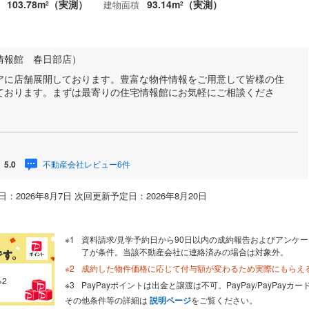
103.78m
（実測）
93.14m
（実測）
建物面積
2
2
情報館 春日部店）
アに店舗展開しております。豊富な物件情報をご用意して皆様の住
ております。まずは最寄りの住宅情報館にお気軽にご相談くださ
不動産会社レビュー6件
5.0
：2026年8月7日 次回更新予定日：2026年8月20日
資料請求/見学予約日から90日以内の成約報告およびアンケー
了が条件。当該不動産会社に連絡済みの場合は対象外。
成約した物件価格に応じて付与額が変わるため実際にもらえ
※2
PayPayポイントは出金と譲渡は不可。PayPay/PayPay
その他条件等の詳細は
説明ページ
をご覧ください。