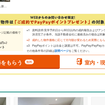
前面道路です。住宅地につき落ち着いた新生活を始められそうです。
資料請求/見学予約日から90日以内の成約報告およびアン
ージ記載の価格で
決済完了が条件。当該不動産会社に連絡済みの場合は対
成約した物件価格に応じて付与額が変わるため実際にも
当
の
※2
PayPayポイントは出金と譲渡は不可。PayPay/PayP
ント
その他条件等の詳細は
説明ページ
をご覧ください。
料をもらう
室内・
無料