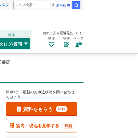
ヘルプ
瀬戸康史
検索
お気に入り
最近見た
マイ
知る
物件
物件
ページ
タログ/質問
日部店
簡単1分！最新のお申込状況を問い合わせ
てみよう
資料をもらう
無料
室内・現地を見学する
無料