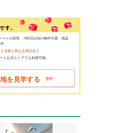
ケートの回答、180日以内の物件引渡・残金
象外。
らえる額と異なる場合あり。
ayカード公式ストアでも利用可能。
現地を見学する
無料