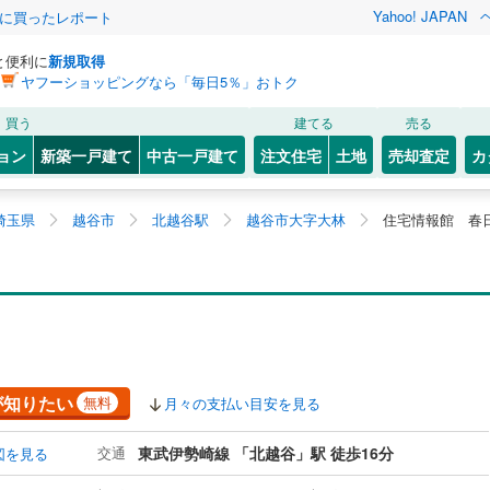
Yahoo! JAPAN
際に買ったレポート
と便利に
新規取得
ヤフーショッピングなら「毎日5％」おトク
買う
建てる
売る
ョン
新築一戸建て
中古一戸建て
注文住宅
土地
売却査定
カ
埼玉県
越谷市
北越谷駅
越谷市大字大林
住宅情報館 春
が知りたい
無料
月々の支払い目安を見る
交通
東武伊勢崎線 「北越谷」駅 徒歩16分
図を見る