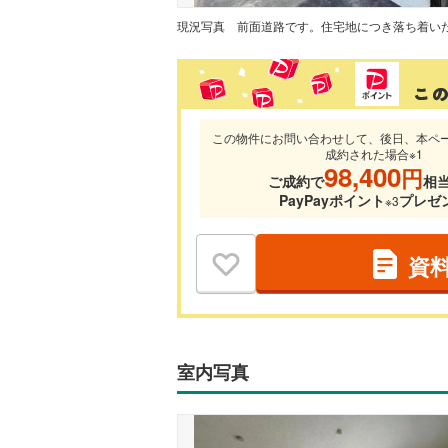
現況写真
この物件にお問い合わせして、後日、本ペ
成約された場合※1
98,400
円
ご成約で
相
PayPayポイント
プレゼ
※3
資
室内写真