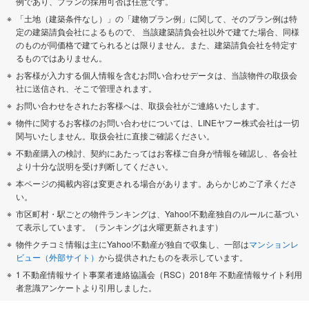
例であり、プランの採用可否は任意です。
「土地（建築条件なし）」の「建物プラン例」に関して、そのプラン例は特
定の建築請負会社によるもので、 当該建築請負会社以外で建てた場合、同様
のものが同価格で建てられるとは限りません。また、建築請負会社を特定す
るものではありません。
お客様が入力する個人情報を含むお問い合わせデータは、当該物件の取扱会
社に送信され、そこで管理されます。
お問い合わせをされたお客様へは、取扱会社がご連絡いたします。
物件に関するお客様のお問い合わせについては、LINEヤフー株式会社は一切
関与いたしません。取扱会社に直接ご確認ください。
不動産購入の検討、契約にあたってはお客様ご自身が情報を確認し、各会社
より十分な説明を受け判断してください。
本ページの掲載内容は変更される場合があります。あらかじめご了承くださ
い。
市区町村・駅ごとの物件ランキングは、Yahoo!不動産独自のルールに基づい
て表示しています。（ランキングは火曜更新されます）
物件クチコミ情報は主にYahoo!不動産が独自で収集し、一部は
マンションレ
ビュー（外部サイト）
から提供されたものを表示しています。
1 不動産情報サイト事業者連絡協議会（RSC）2018年 不動産情報サイト利用
者意識アンケートより引用しました。