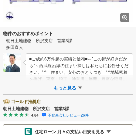
物件のおすすめポイント
朝日土地建物 所沢支店 営業3課
多田直人
■ご成約6万件超の実績と信頼■～*この街が好きだか
ら*～西武線沿線の住まい探しは私たちにお任せくだ
さい。*** 住まい、安心のおとりつぎ ***地域密着
を掲げ、東京・埼玉・神奈川に展開。豊富な取引デ
ータと現場経験をもとに、お客様一…
もっと見る
ゴールド推奨店
朝日土地建物 所沢支店 営業3課
4.84
不動産会社レビュー26件
住宅ローン 月々の支払い目安を見る