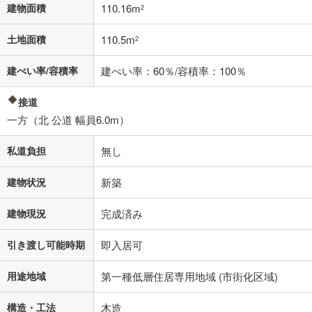
不動産会社に購入相談をする
無料
建物面積
110.16m
2
土地面積
110.5m
2
閉じる
建ぺい率/容積率
建ぺい率：60％/容積率：100％
接道
一方（北 公道 幅員6.0m）
私道負担
無し
建物状況
新築
建物現況
完成済み
引き渡し可能時期
即入居可
用途地域
第一種低層住居専用地域 (市街化区域)
構造・工法
木造