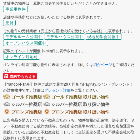
賃貸中の物件は、原則ご自身でお住まいいただくことができません。
事業用物件
店舗や事務所などにお使いいただける物件に表示されます。
元付
その物件の元付業者（売主から直接依頼を受けている会社）に表示されます。
モデルルーム公開中
モデルハウス公開中
現地見学会開催中
オープンハウス開催中
記載のイベントが開催中の物件に表示されます。
オンライン対応可
オンライン対応可能な物件に表示されます。詳しくは
紹介ページ
をご確認くだ
さい。
成約でもらえる
【Yahoo!不動産】物件ご成約で最大20万円相当PayPayポイントプレゼント！
の対象物件です。詳細は
プレゼント詳細
をご覧ください。
ゴールド推奨店
ゴールド推奨店 取り扱い物件
シルバー推奨店
シルバー推奨店 取り扱い物件
ブロンズ推奨店
ブロンズ推奨店 取り扱い物件
広告商品を購入している不動産会社のうち、物件情報の正確性、法令遵守、ヤ
フー不動産における成約実績等、当社所定の基準を満たした優良な店舗運営を
実践していると認めた不動産会社（もしくは当該認定を受けた不動産会社の取
扱物件）に表示されます。