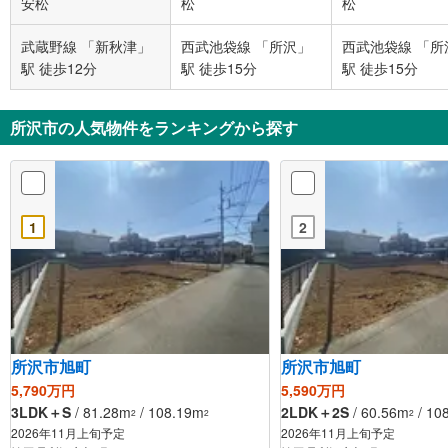
安松
松
松
武蔵野線 「新秋津」
西武池袋線 「所沢」
西武池袋線 「所
駅 徒歩12分
駅 徒歩15分
駅 徒歩15分
所沢市の人気物件をランキングから探す
1
2
所沢市旭町
所沢市旭町
5,790万円
5,590万円
3LDK＋S
/ 81.28m
/ 108.19m
2LDK＋2S
/ 60.56m
/ 10
2
2
2
2026年11月上旬予定
2026年11月上旬予定