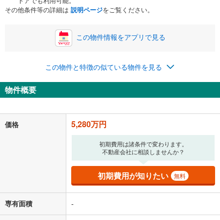
トアでも利用可能。
ボーナス
閉じる
/回
その他条件等の詳細は
説明ページ
をご覧ください。
この物件情報をアプリで見る
0円
5,280万円
年2回払いを想定しています。毎月の返済額に加えて、ボー
この物件と特徴の似ている物件を見る
ナス時の増額分（1回分）を入力してください。
ボーナス払いの限度額は金融機関によって異なります。
物件概要
137,061
円
/月
月々の返済額
閉じる
「金利」については、ご利用を予定されている金融機関等にご確認の
5,280万円
価格
上、ご自身での入力をお願いいたします。初期設定で自動入力されてい
る値は、実際の金融機関等における貸出金利とは何ら関係がなく、実際
初期費用は諸条件で変わります。
の金融機関等における貸出金利を何ら保証するものではありません。返
不動産会社に相談しませんか？
済方法「元利均等返済」にて算出しております。入力された金利を35年
適用した場合の計算結果を表示しています。
その他月額費用や、初期費用がかかります。ご注意ください。実際にお
初期費用が知りたい
無料
借り入れの際は各金融機関等に、必ずご自身でご確認をお願いいたしま
す。
条件によってお借り入れができないことがあります。
専有面積
-