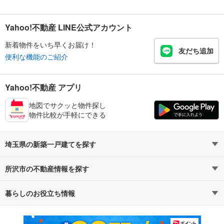
Yahoo!不動産 LINE公式アカウント
新着物件をいち早くお届け！
友だち追加
便利な機能のご紹介
Yahoo!不動産 アプリ
地図でサクッと物件探し
物件比較が手軽にできる
埼玉県の新築一戸建てを探す
所沢市の不動産情報を探す
路線・駅から探す
地域から探す
暮らしのお役立ち情報
不動産・住宅
賃貸住宅
通勤・通学時間から探す
地図から探す
マンションカタログ
教えて！住まいの先生
新築マンション
中古マンション