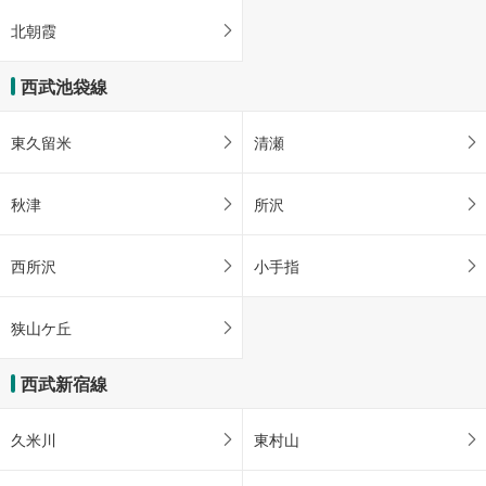
北朝霞
西武池袋線
東久留米
清瀬
秋津
所沢
西所沢
小手指
狭山ケ丘
西武新宿線
久米川
東村山