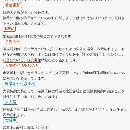
価格更新
価格の更新があった物件です。
複数の価格が表示されている物件に関しましてはそのうちの１つ以上に更新が
あった場合に表示されます。
NEW
情報公開日が7日以内の場合に表示されます。
予告広告
販売開始前に売出予定の物件を知らせるための広告の場合に表示されます。価
格などが未定のため、すぐには取引できない分譲宅地や新築住宅、マンション
などについて、販売開始時期などを告知します。
人気物件TOP10入り
市区町村・駅ごとのランキング（火曜更新）です。Yahoo!不動産独自のルール
に基づいて表示しています。
建築条件付き土地
売買契約にあたって一定期間内に特定の建設会社と建築請負契約を結ぶことを
条件にしている土地に表示されます。
未入居
建築工事完了日から1年以上経過したものの、まだ誰も住んだことがない住宅に
表示されます。
賃貸中
賃貸中の物件に表示されます。