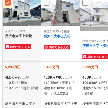
今見ている物件
特徴が似ている物件
所沢市大字上安松
所沢市大字上安松
特徴が似ている物
所沢市大字上安
成約でもらえる
成約でもらえる
成約でもらえる
5,280万円
5,499万円
5,599万円
4LDK＋S
/
土地
4LDK＋WIC
/
土地
4LDK
/
土地
110.5m²
/
建物
112.35m²（実測）
/
109.94m²（登
110.16m²
/
地上2階建
建物102.02m²（実
建物97.57m²（
測）
/
地上2階建
/
2階建
埼玉県所沢市大字上
埼玉県所沢市大字上安
埼玉県所沢市大