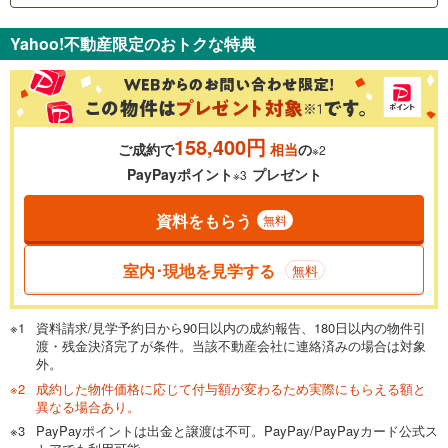
支払いの目安をシミュレーションすることができます。
Yahoo!不動産限定のおトクな特典
％
金利
158,400円
ご成約で
相当
の
※2
0.01%
14.99%
PayPayポイント
プレゼント
※3
資料をもらう
無料
返済期間
一般的には最長35年まで借り入れ可能です。多くの金融機関
室内･現地を見学する
無料
が完済時の年齢は80歳までを条件としています。
万円
頭金
閉じる
資料請求/見学予約日から90日以内の成約報告、180日以内の物件引
渡・残金決済完了が条件。当該不動産会社に連絡済みの場合は対象
外。
成約した物件価格に応じて付与額が変わるため実際にもらえる額と
0万円
5,280万円
異なる場合あり。
自己資金から住宅購入にかけられる金額を入力してくださ
PayPayポイントは出金と譲渡は不可。PayPay/PayPayカード公式ス
い。一般的には物件価格の2割までが目安です。
万円