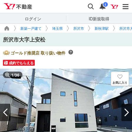
Yahoo!不動産
検索
通知
i
ログイン
ID新規取得
新築一戸建て
埼玉県
所沢市
新秋津駅
所沢市
所沢市大字上安松
ゴールド推奨店 取り扱い物件
成約でもらえる
1
/
36
お気に入り