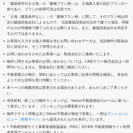
「建築条件付き土地」の「建物プラン例」は、土地購入者の設計プランの一
例であり、プランの採用可否は任意です。
「土地（建築条件なし）」の「建物プラン例」に関して、そのプラン例は特
定の建築請負会社によるもので、 当該建築請負会社以外で建てた場合、同様
のものが同価格で建てられるとは限りません。また、建築請負会社を特定す
るものではありません。
お客様が入力する個人情報を含むお問い合わせデータは、当該物件の取扱会
社に送信され、そこで管理されます。
お問い合わせをされたお客様へは、取扱会社がご連絡いたします。
物件に関するお客様のお問い合わせについては、LINEヤフー株式会社は一切
関与いたしません。取扱会社に直接ご確認ください。
不動産購入の検討、契約にあたってはお客様ご自身が情報を確認し、各会社
より十分な説明を受け判断してください。
本ページの掲載内容は変更される場合があります。あらかじめご了承くださ
い。
市区町村・駅ごとの物件ランキングは、Yahoo!不動産独自のルールに基づい
て表示しています。（ランキングは火曜更新されます）
物件クチコミ情報は主にYahoo!不動産が独自で収集し、一部は
マンションレ
ビュー（外部サイト）
から提供されたものを表示しています。
1 不動産情報サイト事業者連絡協議会（RSC）2018年 不動産情報サイト利用
者意識アンケートより引用しました。