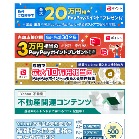
マンションカタログ
教えて！住まいの先生
新築マンション
中古マンション
新築一戸建て
中古一戸建て
注文住宅
土地
売却査定