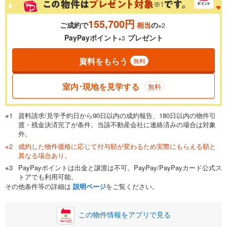
155,700円
ご成約で
相当
の
※2
0.01%
14.99%
PayPayポイント
プレゼント
※3
資料をもらう
無料
返済期間
一般的には最長35年まで借り入れ可能です。多くの金融機関
室内･現地を見学する
無料
が完済時の年齢は80歳までを条件としています。
万円
頭金
閉じる
資料請求/見学予約日から90日以内の成約報告、180日以内の物件引
渡・残金決済完了が条件。当該不動産会社に連絡済みの場合は対象
外。
成約した物件価格に応じて付与額が変わるため実際にもらえる額と
0万円
5,190万円
異なる場合あり。
自己資金から住宅購入にかけられる金額を入力してくださ
PayPayポイントは出金と譲渡は不可。PayPay/PayPayカード公式ス
い。一般的には物件価格の2割までが目安です。
万円
トアでも利用可能。
ボーナス
閉じる
/回
その他条件等の詳細は
説明ページ
をご覧ください。
この物件情報をアプリで見る
0円
5,190万円