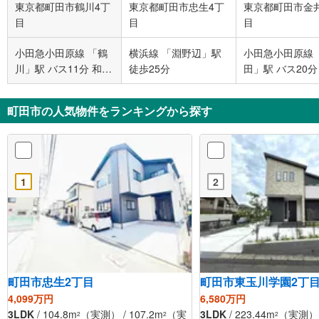
東京都町田市鶴川4丁
東京都町田市忠生4丁
東京都町田市金
目
目
目
小田急小田原線 「鶴
横浜線 「淵野辺」駅
小田急小田原線 
川」駅 バス11分 和光
徒歩25分
田」駅 バス20分
学園 バス停下車 徒歩
池 バス停下車 徒
2分
分
町田市の人気物件をランキングから探す
1
2
町田市忠生2丁目
町田市東玉川学園2丁
4,099万円
6,580万円
3LDK
/ 104.8m
（実測） / 107.2m
（実
3LDK
/ 223.44m
（実測） /
2
2
2