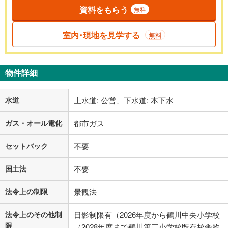
資料をもらう
無料
室内･現地を見学する
無料
物件詳細
水道
上水道: 公営、下水道: 本下水
ガス・オール電化
都市ガス
セットバック
不要
国土法
不要
法令上の制限
景観法
法令上のその他制
日影制限有（2026年度から鶴川中央小学校
限
（2028年度まで鶴川第三小学校既存校舎約