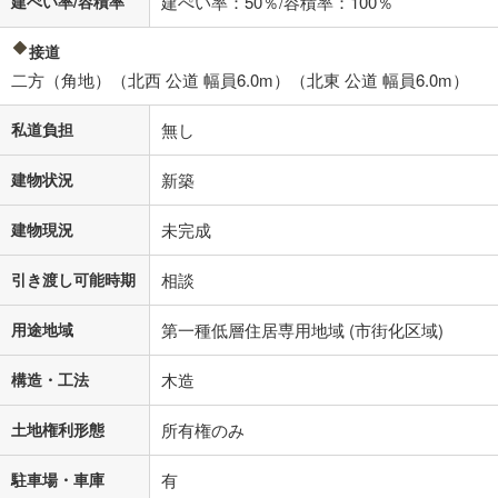
建ぺい率/容積率
建ぺい率：50％/容積率：100％
接道
二方（角地）（北西 公道 幅員6.0m）（北東 公道 幅員6.0m）
私道負担
無し
建物状況
新築
建物現況
未完成
引き渡し可能時期
相談
用途地域
第一種低層住居専用地域 (市街化区域)
構造・工法
木造
土地権利形態
所有権のみ
駐車場・車庫
有