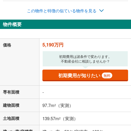
年2回払いを想定しています。毎月の返済額に加えて、ボー
この物件と特徴の似ている物件を見る
ナス時の増額分（1回分）を入力してください。
ボーナス払いの限度額は金融機関によって異なります。
物件概要
134,724
円
/月
月々の返済額
閉じる
「金利」については、ご利用を予定されている金融機関等にご確認の
5,190万円
価格
上、ご自身での入力をお願いいたします。初期設定で自動入力されてい
る値は、実際の金融機関等における貸出金利とは何ら関係がなく、実際
初期費用は諸条件で変わります。
の金融機関等における貸出金利を何ら保証するものではありません。返
不動産会社に相談しませんか？
済方法「元利均等返済」にて算出しております。入力された金利を35年
適用した場合の計算結果を表示しています。
その他月額費用や、初期費用がかかります。ご注意ください。実際にお
初期費用が知りたい
無料
借り入れの際は各金融機関等に、必ずご自身でご確認をお願いいたしま
す。
条件によってお借り入れができないことがあります。
専有面積
-
不動産会社に購入相談をする
無料
建物面積
97.7m
（実測）
2
土地面積
139.57m
（実測）
2
閉じる