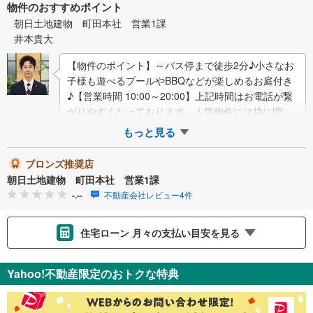
物件のおすすめポイント
朝日土地建物 町田本社 営業1課
井本貴大
【物件のポイント】～バス停まで徒歩2分♪小さなお
子様も遊べるプールやBBQなどが楽しめるお庭付き
♪【営業時間 10:00～20:00】上記時間はお電話が繋
がりやすくなっております。人気物件には特に問い
合わせが集中するため、お早めに…
もっと見る
ブロンズ推奨店
朝日土地建物 町田本社 営業1課
-.--
不動産会社レビュー4件
住宅ローン 月々の支払い目安を見る
支払いの目安をシミュレーションすることができます。
Yahoo!不動産限定のおトクな特典
％
金利