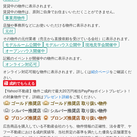
賃貸中の物件に表示されます。
賃貸中の物件は、原則ご自身でお住まいいただくことができません。
事業用物件
店舗や事務所などにお使いいただける物件に表示されます。
元付
その物件の元付業者（売主から直接依頼を受けている会社）に表示されます。
モデルルーム公開中
モデルハウス公開中
現地見学会開催中
オープンハウス開催中
記載のイベントが開催中の物件に表示されます。
オンライン対応可
オンライン対応可能な物件に表示されます。詳しくは
紹介ページ
をご確認くだ
さい。
成約でもらえる
【Yahoo!不動産】物件ご成約で最大20万円相当PayPayポイントプレゼント！
の対象物件です。詳細は
プレゼント詳細
をご覧ください。
ゴールド推奨店
ゴールド推奨店 取り扱い物件
シルバー推奨店
シルバー推奨店 取り扱い物件
ブロンズ推奨店
ブロンズ推奨店 取り扱い物件
広告商品を購入している不動産会社のうち、物件情報の正確性、法令遵守、ヤ
フー不動産における成約実績等、当社所定の基準を満たした優良な店舗運営を