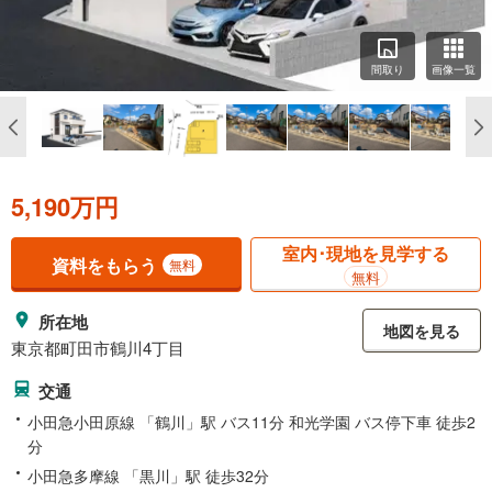
間取り
画像一覧
5,190万円
室内･現地を見学する
資料をもらう
無料
無料
所在地
地図を見る
東京都町田市鶴川4丁目
交通
小田急小田原線 「鶴川」駅 バス11分 和光学園 バス停下車 徒歩2
分
小田急多摩線 「黒川」駅 徒歩32分