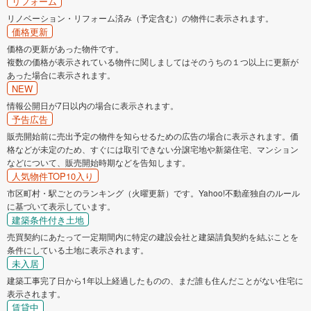
リフォーム
リノベーション・リフォーム済み（予定含む）の物件に表示されます。
価格更新
価格の更新があった物件です。
複数の価格が表示されている物件に関しましてはそのうちの１つ以上に更新が
あった場合に表示されます。
NEW
情報公開日が7日以内の場合に表示されます。
予告広告
販売開始前に売出予定の物件を知らせるための広告の場合に表示されます。価
格などが未定のため、すぐには取引できない分譲宅地や新築住宅、マンション
などについて、販売開始時期などを告知します。
人気物件TOP10入り
市区町村・駅ごとのランキング（火曜更新）です。Yahoo!不動産独自のルール
に基づいて表示しています。
建築条件付き土地
売買契約にあたって一定期間内に特定の建設会社と建築請負契約を結ぶことを
条件にしている土地に表示されます。
未入居
建築工事完了日から1年以上経過したものの、まだ誰も住んだことがない住宅に
表示されます。
賃貸中