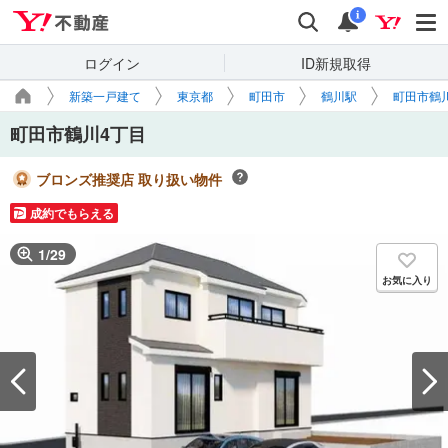
Yahoo!不動産
検索
通知
i
ログイン
ID新規取得
新築一戸建て
東京都
町田市
鶴川駅
町田市鶴
町田市鶴川4丁目
ブロンズ推奨店 取り扱い物件
成約でもらえる
1
/
29
お気に入り