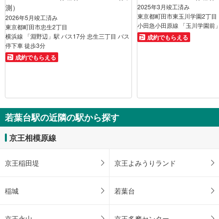
測）
2025年3月竣工済み
東京都町田市東玉川学園2丁目
2026年5月竣工済み
小田急小田原線 「玉川学園前」
東京都町田市忠生2丁目
横浜線 「淵野辺」駅 バス17分 忠生三丁目 バス
成約でもらえる
停下車 徒歩3分
成約でもらえる
若葉台駅の近隣の駅から探す
京王相模原線
京王稲田堤
京王よみうりランド
稲城
若葉台
京王永山
京王多摩センター