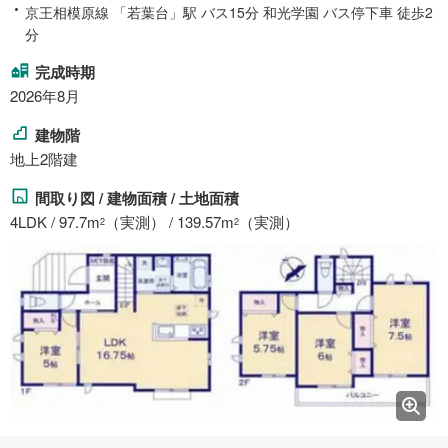
京王相模原線 「若葉台」駅 バス15分 和光学園 バス停下車 徒歩2
分
完成時期
2026年8月
建物階
地上2階建
間取り図 / 建物面積 / 土地面積
4LDK / 97.7m
（実測） / 139.57m
（実測）
2
2