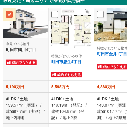
最近見た・周辺エリアで特徴が似た物件
今見ている物件
特徴が似ている物
町田市鶴川4丁目
町田市金井1丁目
特徴が似ている物件
町田市忠生4丁目
成約でもらえる
成約でもらえる
成約でもらえる
5,190万円
5,598万円
4,880万円
4LDK
/
土地
4LDK
/
土地
4LDK
/
土地
139.57m²（実測）
/
149.19m²（登記）
/
143.87m²（実
建物97.7m²（実測）
/
建物104.87m²（登
建物101.17m²
地上2階建
記）
/
地上2階
測）
/
地上2階建