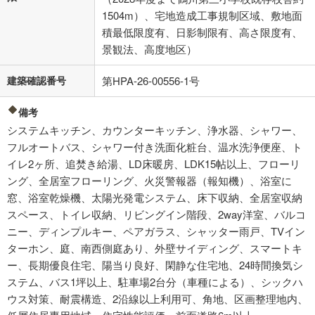
1504m）、宅地造成工事規制区域、敷地面
積最低限度有、日影制限有、高さ限度有、
景観法、高度地区）
建築確認番号
第HPA-26-00556-1号
備考
システムキッチン、カウンターキッチン、浄水器、シャワー、
フルオートバス、シャワー付き洗面化粧台、温水洗浄便座、ト
イレ2ヶ所、追焚き給湯、LD床暖房、LDK15帖以上、フローリ
ング、全居室フローリング、火災警報器（報知機）、浴室に
窓、浴室乾燥機、太陽光発電システム、床下収納、全居室収納
スペース、トイレ収納、リビングイン階段、2way洋室、バルコ
ニー、ディンプルキー、ペアガラス、シャッター雨戸、TVイン
ターホン、庭、南西側庭あり、外壁サイディング、スマートキ
ー、長期優良住宅、陽当り良好、閑静な住宅地、24時間換気シ
ステム、バス1坪以上、駐車場2台分（車種による）、シックハ
ウス対策、耐震構造、2沿線以上利用可、角地、区画整理地内、