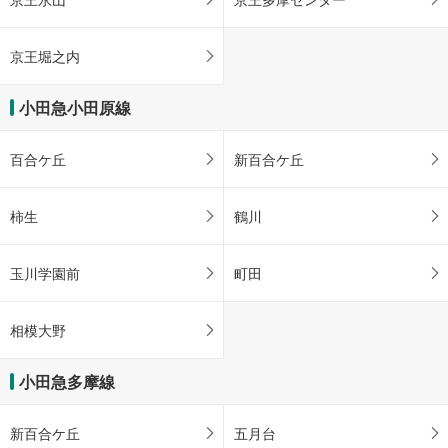
京王堀之内
小田急小田原線
百合ケ丘
新百合ケ丘
柿生
鶴川
玉川学園前
町田
相模大野
小田急多摩線
新百合ケ丘
五月台