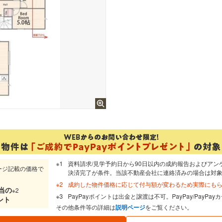
資料請求/見学予約日から90日以内の成約報告およびアン
ージ記載の価格で
決済完了が条件。当該不動産会社に連絡済みの場合は対
成約した物件価格に応じて付与額が変わるため実際にも
当
の
※2
PayPayポイントは出金と譲渡は不可。PayPay/PayP
ント
その他条件等の詳細は
説明ページ
をご覧ください。