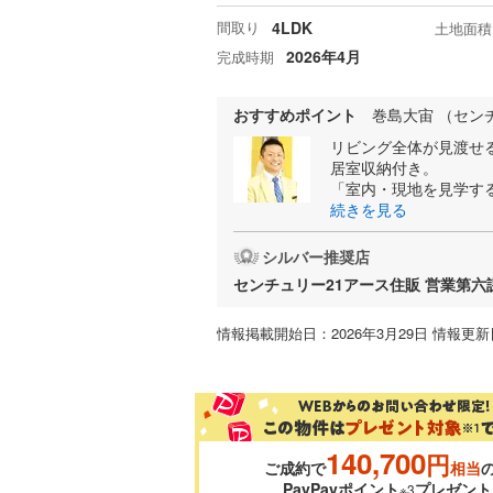
間取り
4LDK
土地面積
2026年4月
完成時期
おすすめポイント
巻島大宙 （セン
リビング全体が見渡せ
居室収納付き。
「室内・現地を見学す
続きを見る
シルバー推奨店
センチュリー21アース住販 営業第六
情報掲載開始日：2026年3月29日 情報更新日
140,700
円
ご成約で
相当
PayPayポイント
プレゼント
※3