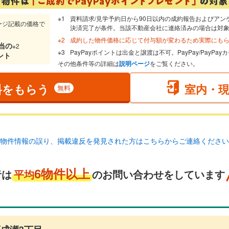
資料請求/見学予約日から90日以内の成約報告およびアン
ージ記載の価格で
決済完了が条件。当該不動産会社に連絡済みの場合は対
成約した物件価格に応じて付与額が変わるため実際にも
当
の
※2
PayPayポイントは出金と譲渡は不可。PayPay/PayP
ント
その他条件等の詳細は
説明ページ
をご覧ください。
料をもらう
室内・
無料
物件情報の誤り、掲載違反を発見された方はこちらからご連絡ください
6物件以上
者は
平均
のお問い合わせをしています