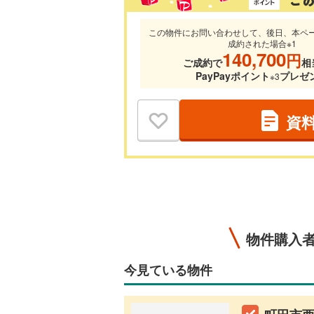
この物件にお問い合わせして、後日、本ペ
成約された場合※1
140,700
円
ご成約で
相
PayPayポイント
プレゼ
※3
資
物件購入
今見ている物件