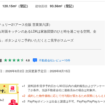
120.15m
（登記）
93.56m
（登記）
建物面積
2
2
チュリー21アース住販 営業第六課）
る対面キッチンのあるLDKは家族団欒のひと時を過ごせる空間。全
る」ボタンよりご予約いただくとご見学がスムーズ
課
不動産会社レビュー10件
4.8
：2026年8月2日 次回更新予定日：2026年8月15日
資料請求/見学予約日から90日以内の成約報告およびアンケー
了が条件。当該不動産会社に連絡済みの場合は対象外。
成約した物件価格に応じて付与額が変わるため実際にもらえ
の
※2
PayPayポイントは出金と譲渡は不可。PayPay/PayPay