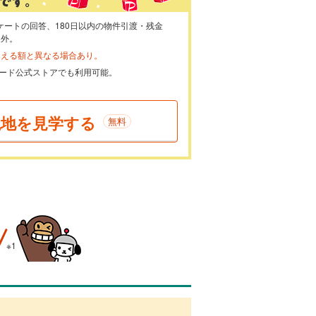
ケートの回答、180日以内の物件引渡・残金
象外。
らえる額と異なる場合あり。
ayカード公式ストアでも利用可能。
現地を見学する
無料
※1