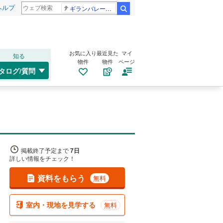
ヘルプ
ギランバレー症候群
検索
お気に入り
最近見た
マイ
知る
物件
物件
ページ
タログ/質問
掲載終了予定まで
7日
詳しい情報をチェック！
資料をもらう
無料
室内・現地を見学する
無料