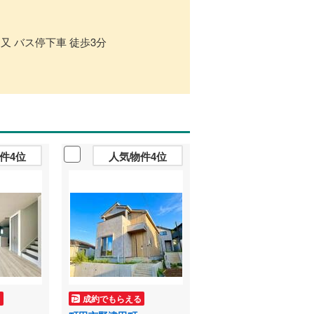
ツ又 バス停下車 徒歩3分
件4位
人気物件4位
る
成約でもらえる