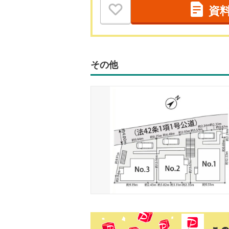
資
その他