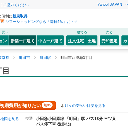
Yahoo! JAPAN
金にご協力ください
と便利に
新規取得
ヤフーショッピングなら「毎日5％」おトク
買う
建てる
売る
ョン
新築一戸建て
中古一戸建て
注文住宅
土地
売却査定
カ
東京都
町田市
町田駅
町田市西成瀬3丁目
丁目
初期費用が知りたい
無料
月々の支払い目安を見る
交通
小田急小田原線 「町田」駅 バス18分 三ツ又
地図を見る
バス停下車 徒歩3分