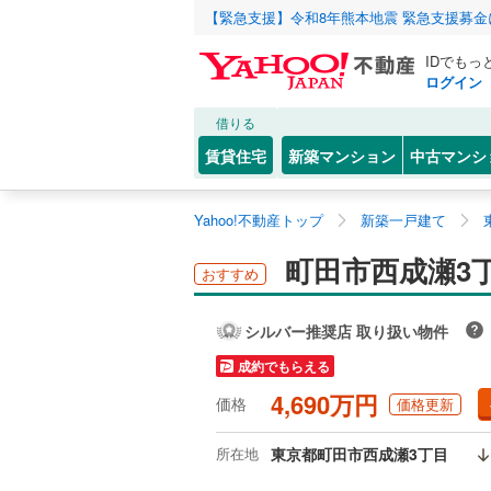
【緊急支援】令和8年熊本地震 緊急支援募
IDでもっ
ログイン
借りる
賃貸住宅
新築マンション
中古マンシ
Yahoo!不動産トップ
新築一戸建て
町田市西成瀬3
おすすめ
シルバー推奨店 取り扱い物件
成約でもらえる
4,690万円
価格
価格更新
所在地
東京都町田市西成瀬3丁目