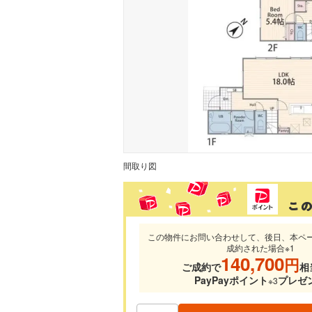
間取り図
この物件にお問い合わせして、後日、本ペ
成約された場合※1
140,700
円
ご成約で
相
PayPayポイント
プレゼ
※3