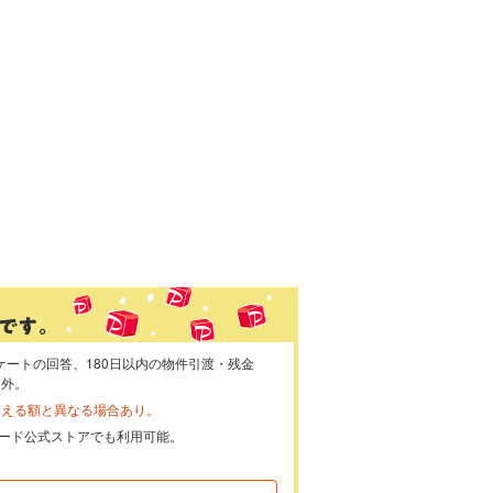
ケートの回答、180日以内の物件引渡・残金
象外。
らえる額と異なる場合あり。
ayカード公式ストアでも利用可能。