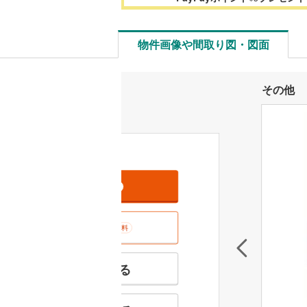
物件画像や間取り図・図面
その他
資料をもらう
無料
室内･現地を見学する
無料
特徴の似た物件を見る