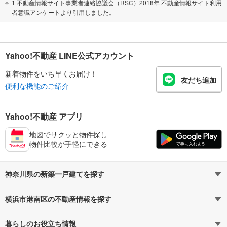
1 不動産情報サイト事業者連絡協議会（RSC）2018年 不動産情報サイト利用
者意識アンケートより引用しました。
Yahoo!不動産 LINE公式アカウント
新着物件をいち早くお届け！
友だち追加
便利な機能のご紹介
Yahoo!不動産 アプリ
地図でサクッと物件探し
物件比較が手軽にできる
神奈川県の新築一戸建てを探す
横浜市港南区の不動産情報を探す
路線・駅から探す
地域から探す
暮らしのお役立ち情報
不動産・住宅
賃貸住宅
通勤・通学時間から探す
地図から探す