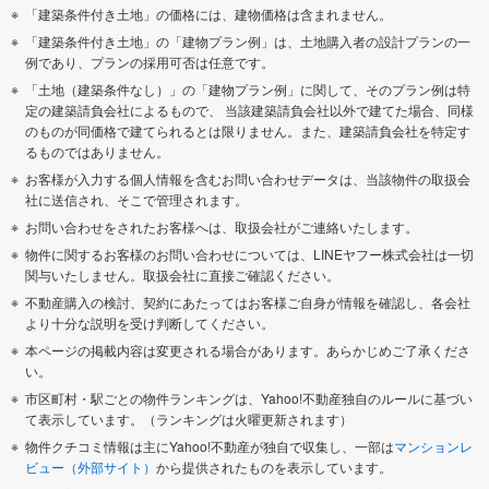
「建築条件付き土地」の価格には、建物価格は含まれません。
「建築条件付き土地」の「建物プラン例」は、土地購入者の設計プランの一
例であり、プランの採用可否は任意です。
「土地（建築条件なし）」の「建物プラン例」に関して、そのプラン例は特
定の建築請負会社によるもので、 当該建築請負会社以外で建てた場合、同様
のものが同価格で建てられるとは限りません。また、建築請負会社を特定す
るものではありません。
お客様が入力する個人情報を含むお問い合わせデータは、当該物件の取扱会
社に送信され、そこで管理されます。
お問い合わせをされたお客様へは、取扱会社がご連絡いたします。
物件に関するお客様のお問い合わせについては、LINEヤフー株式会社は一切
関与いたしません。取扱会社に直接ご確認ください。
不動産購入の検討、契約にあたってはお客様ご自身が情報を確認し、各会社
より十分な説明を受け判断してください。
本ページの掲載内容は変更される場合があります。あらかじめご了承くださ
い。
市区町村・駅ごとの物件ランキングは、Yahoo!不動産独自のルールに基づい
て表示しています。（ランキングは火曜更新されます）
物件クチコミ情報は主にYahoo!不動産が独自で収集し、一部は
マンションレ
ビュー（外部サイト）
から提供されたものを表示しています。