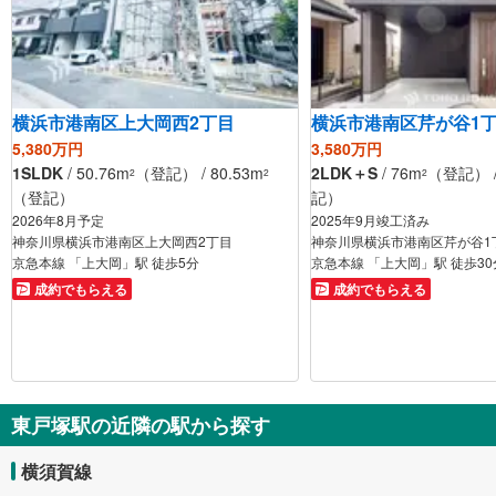
横浜市港南区上大岡西2丁目
横浜市港南区芹が谷1
5,380万円
3,580万円
1SLDK
/ 50.76m
（登記） / 80.53m
2LDK＋S
/ 76m
（登記） /
2
2
2
（登記）
記）
2026年8月予定
2025年9月竣工済み
神奈川県横浜市港南区上大岡西2丁目
神奈川県横浜市港南区芹が谷1
京急本線 「上大岡」駅 徒歩5分
京急本線 「上大岡」駅 徒歩
成約でもらえる
成約でもらえる
東戸塚駅の近隣の駅から探す
横須賀線