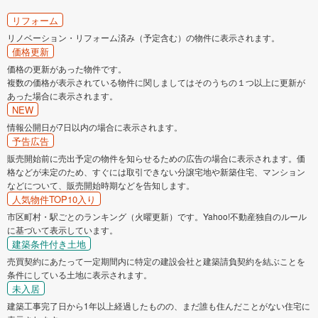
リフォーム
リノベーション・リフォーム済み（予定含む）の物件に表示されます。
価格更新
価格の更新があった物件です。
複数の価格が表示されている物件に関しましてはそのうちの１つ以上に更新が
あった場合に表示されます。
NEW
情報公開日が7日以内の場合に表示されます。
予告広告
販売開始前に売出予定の物件を知らせるための広告の場合に表示されます。価
格などが未定のため、すぐには取引できない分譲宅地や新築住宅、マンション
などについて、販売開始時期などを告知します。
人気物件TOP10入り
市区町村・駅ごとのランキング（火曜更新）です。Yahoo!不動産独自のルール
に基づいて表示しています。
建築条件付き土地
売買契約にあたって一定期間内に特定の建設会社と建築請負契約を結ぶことを
条件にしている土地に表示されます。
未入居
建築工事完了日から1年以上経過したものの、まだ誰も住んだことがない住宅に