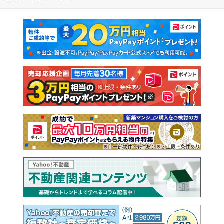
マンションカタログ
教えて！住まいの先生
新築マンション
中古マンション
新築一戸建て
中古一戸建て
注文住宅
土地
売却査定