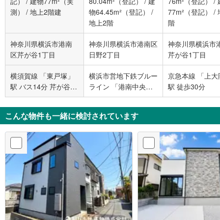
記）
/
建物77m²（実
80.04m²（登記）
/
建
76m²（登記）
/
測）
/
地上2階建
物64.45m²（登記）
/
77m²（登記）
/
地上2階
階
神奈川県横浜市港南
神奈川県横浜市港南区
神奈川県横浜市
区芹が谷1丁目
日野2丁目
芹が谷1丁目
横須賀線 「東戸塚」
横浜市営地下鉄ブルー
京急本線 「上大
駅 バス14分 芹が谷山
ライン 「港南中央」
駅 徒歩30分
谷 バス停下車 徒歩6
駅 徒歩11分
分
こんな物件も一緒に検討されています