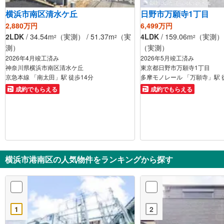
横浜市南区清水ケ丘
日野市万願寺1丁目
2,880万円
6,499万円
2LDK
/ 34.54m
（実測） / 51.37m
（実
4LDK
/ 159.06m
（実測） /
2
2
2
測）
（実測）
2026年4月竣工済み
2026年5月竣工済み
神奈川県横浜市南区清水ケ丘
東京都日野市万願寺1丁目
京急本線 「南太田」駅 徒歩14分
多摩モノレール 「万願寺」駅 
成約でもらえる
成約でもらえる
横浜市港南区の人気物件をランキングから探す
1
2