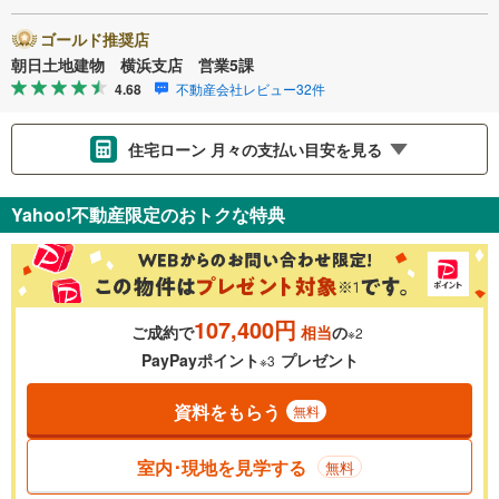
ゴールド推奨店
朝日土地建物 横浜支店 営業5課
4.68
不動産会社レビュー32件
住宅ローン 月々の支払い目安を見る
支払いの目安をシミュレーションすることができます。
Yahoo!不動産限定のおトクな特典
％
金利
107,400円
ご成約で
相当
の
※2
0.01%
14.99%
PayPayポイント
プレゼント
※3
資料をもらう
無料
返済期間
一般的には最長35年まで借り入れ可能です。多くの金融機関
室内･現地を見学する
無料
が完済時の年齢は80歳までを条件としています。