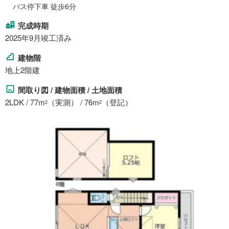
バス停下車 徒歩6分
完成時期
2025年9月竣工済み
建物階
地上2階建
間取り図 / 建物面積 / 土地面積
2LDK / 77m
（実測） / 76m
（登記）
2
2