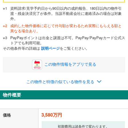
万円
頭金
閉じる
資料請求/見学予約日から90日以内の成約報告、180日以内の物件引
渡・残金決済完了が条件。当該不動産会社に連絡済みの場合は対象
外。
成約した物件価格に応じて付与額が変わるため実際にもらえる額と
0万円
3,580万円
異なる場合あり。
自己資金から住宅購入にかけられる金額を入力してくださ
PayPayポイントは出金と譲渡は不可。PayPay/PayPayカード公式ス
い。一般的には物件価格の2割までが目安です。
万円
トアでも利用可能。
ボーナス
閉じる
/回
その他条件等の詳細は
説明ページ
をご覧ください。
この物件情報をアプリで見る
0円
3,580万円
年2回払いを想定しています。毎月の返済額に加えて、ボー
この物件と特徴の似ている物件を見る
ナス時の増額分（1回分）を入力してください。
ボーナス払いの限度額は金融機関によって異なります。
物件概要
92,931
円
/月
月々の返済額
閉じる
「金利」については、ご利用を予定されている金融機関等にご確認の
3,580万円
価格
上、ご自身での入力をお願いいたします。初期設定で自動入力されてい
る値は、実際の金融機関等における貸出金利とは何ら関係がなく、実際
初期費用は諸条件で変わります。
の金融機関等における貸出金利を何ら保証するものではありません。返