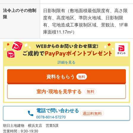
法令上のその他制
日影制限有（敷地面積最低限度有、高さ限
限
度有、高度地区、準防火地域、日影制限
有、宅地造成工事規制区域、景観法、1F車
庫面積11.17m
）
2
詳細を見る
資料をもらう
無料
室内･現地を見学する
無料
電話で問い合わせる
通話料無料
0078-6014-57270
朝日土地建物 横浜支店 営業5課
営業時間：9:30-19:30