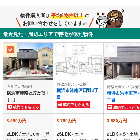
物件購入者
平均6物件以上
は
の
お問い合わせをしています
※1
最近見た・周辺エリアで特徴が似た物件
特徴が似ている物件
今見ている物件
特徴が似ている物
横浜市港南区日野2丁
横浜市港南区芹が谷1
横浜市港南区芹
目
丁目
丁目
成約でもらえる
成約でもらえる
成約でもらえる
3,580万円
3,780万円
3,580万円
2LDK
/
土地76m²（登
2SLDK
/
土地
2LDK＋S
/
土地