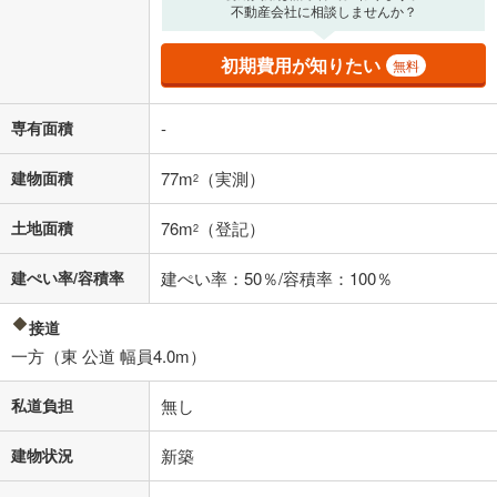
不動産会社に相談しませんか？
済方法「元利均等返済」にて算出しております。入力された金利を35年
適用した場合の計算結果を表示しています。
その他月額費用や、初期費用がかかります。ご注意ください。実際にお
初期費用が知りたい
無料
借り入れの際は各金融機関等に、必ずご自身でご確認をお願いいたしま
す。
条件によってお借り入れができないことがあります。
専有面積
-
不動産会社に購入相談をする
無料
建物面積
77m
（実測）
2
土地面積
76m
（登記）
2
閉じる
建ぺい率/容積率
建ぺい率：50％/容積率：100％
接道
一方（東 公道 幅員4.0m）
私道負担
無し
建物状況
新築