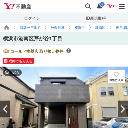
Yahoo!不動産
検索
通知
i
ログイン
ID新規取得
新築一戸建て
神奈川県
横浜市
港南区
東戸塚
横浜市港南区芹が谷1丁目
ゴールド推奨店 取り扱い物件
成約でもらえる
1
/
23
お気に入り