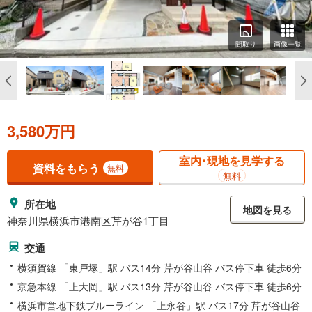
間取り
画像一覧
3,580万円
室内･現地を見学する
資料をもらう
無料
無料
所在地
地図を見る
神奈川県横浜市港南区芹が谷1丁目
交通
横須賀線 「東戸塚」駅 バス14分 芹が谷山谷 バス停下車 徒歩6分
京急本線 「上大岡」駅 バス13分 芹が谷山谷 バス停下車 徒歩6分
横浜市営地下鉄ブルーライン 「上永谷」駅 バス17分 芹が谷山谷