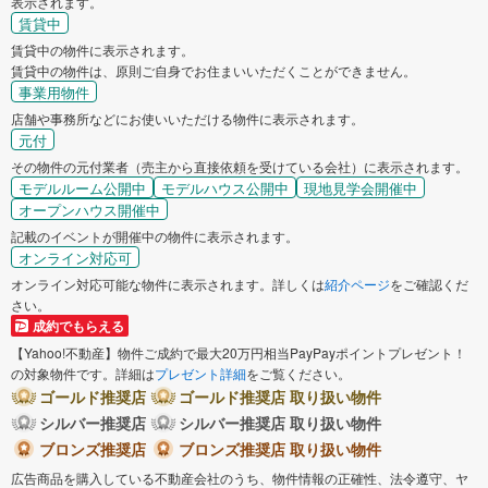
表示されます。
賃貸中
賃貸中の物件に表示されます。
賃貸中の物件は、原則ご自身でお住まいいただくことができません。
事業用物件
店舗や事務所などにお使いいただける物件に表示されます。
元付
その物件の元付業者（売主から直接依頼を受けている会社）に表示されます。
モデルルーム公開中
モデルハウス公開中
現地見学会開催中
オープンハウス開催中
記載のイベントが開催中の物件に表示されます。
オンライン対応可
オンライン対応可能な物件に表示されます。詳しくは
紹介ページ
をご確認くだ
さい。
成約でもらえる
【Yahoo!不動産】物件ご成約で最大20万円相当PayPayポイントプレゼント！
の対象物件です。詳細は
プレゼント詳細
をご覧ください。
ゴールド推奨店
ゴールド推奨店 取り扱い物件
シルバー推奨店
シルバー推奨店 取り扱い物件
ブロンズ推奨店
ブロンズ推奨店 取り扱い物件
広告商品を購入している不動産会社のうち、物件情報の正確性、法令遵守、ヤ