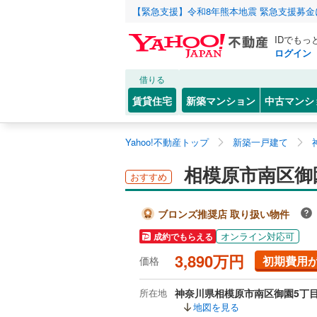
【緊急支援】令和8年熊本地震 緊急支援募
IDでもっ
ログイン
借りる
賃貸住宅
新築マンション
中古マンシ
Yahoo!不動産トップ
新築一戸建て
相模原市南区御
おすすめ
ブロンズ推奨店 取り扱い物件
オンライン対応可
成約でもらえる
3,890万円
初期費用
価格
所在地
神奈川県相模原市南区御園5丁
地図を見る