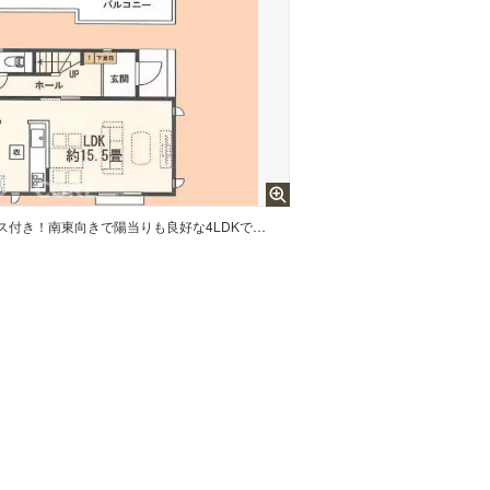
各居室に充実した収納スペース付き！南東向きで陽当りも良好な4LDKです。