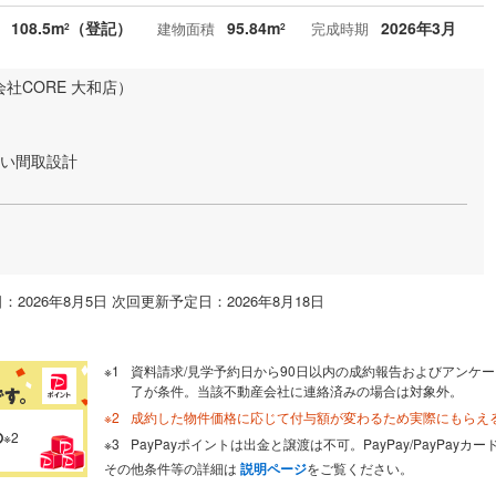
108.5m
（登記）
95.84m
2026年3月
建物面積
完成時期
2
2
社CORE 大和店）
すい間取設計
：2026年8月5日 次回更新予定日：2026年8月18日
資料請求/見学予約日から90日以内の成約報告およびアンケー
了が条件。当該不動産会社に連絡済みの場合は対象外。
成約した物件価格に応じて付与額が変わるため実際にもらえ
の
※2
PayPayポイントは出金と譲渡は不可。PayPay/PayPay
その他条件等の詳細は
説明ページ
をご覧ください。