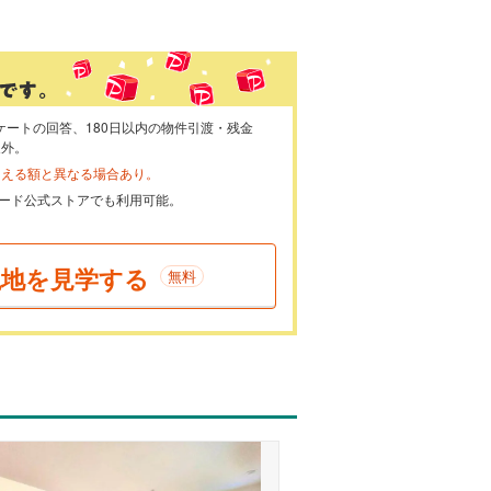
ケートの回答、180日以内の物件引渡・残金
象外。
らえる額と異なる場合あり。
ayカード公式ストアでも利用可能。
現地を見学する
無料