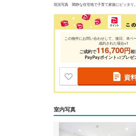
現況写真
この物件にお問い合わせして、後日、本ペ
成約された場合※1
116,700
円
ご成約で
相
PayPayポイント
プレゼ
※3
資
室内写真