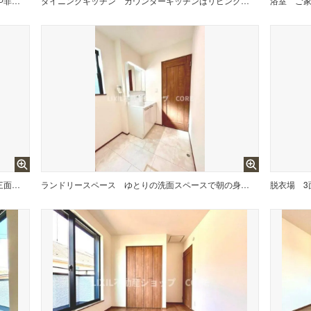
油や調味料はもちろんのこと、ビールや非常食なども収納できるほどの収納スペースを確保しています。
ダイニングキッチン
カウンターキッチンはリビングを見渡せるので、お料理番組やドラマを見ながら作業ができます。
浴室
鏡の裏に豊富な収納量を確保した、三面鏡タイプの洗面化粧台。洗面室の整頓にも役立ちますね。
ランドリースペース
ゆとりの洗面スペースで朝の身支度も快適スムーズに。時間に余裕とゆとりを持たせます。
脱衣場