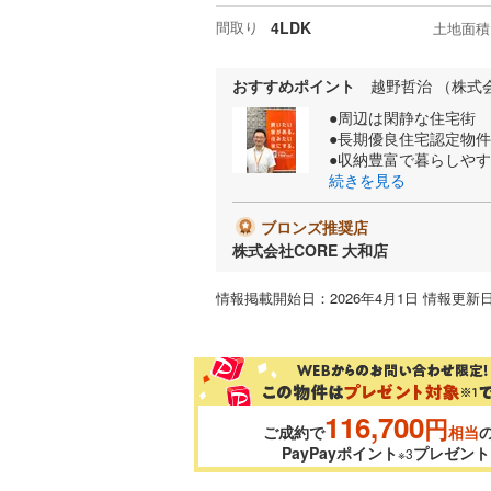
間取り
4LDK
土地面積
おすすめポイント
越野哲治 （株式会
●周辺は閑静な住宅街
●長期優良住宅認定物件
●収納豊富で暮らしや
続きを見る
ブロンズ推奨店
株式会社CORE 大和店
情報掲載開始日：2026年4月1日 情報更新日
116,700
円
ご成約で
相当
PayPayポイント
プレゼント
※3