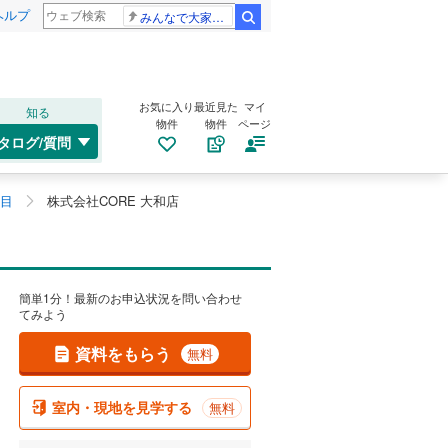
ヘルプ
みんなで大家さん 2881億円
検索
お気に入り
最近見た
マイ
知る
物件
物件
ページ
タログ/質問
丁目
株式会社CORE 大和店
簡単1分！最新のお申込状況を問い合わせ
てみよう
資料をもらう
無料
室内・現地を見学する
無料