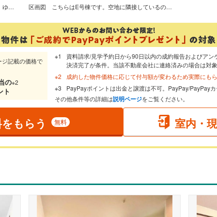
閑静な住宅地で子育て家族にピッタリ。ゆとりある住環境が整っています。
区画図
こちらはE号棟です。空地に隣接しているので、広々開放的な立地になります。
資料請求/見学予約日から90日以内の成約報告およびアン
ージ記載の価格で
決済完了が条件。当該不動産会社に連絡済みの場合は対
成約した物件価格に応じて付与額が変わるため実際にも
当
の
※2
PayPayポイントは出金と譲渡は不可。PayPay/PayP
ント
その他条件等の詳細は
説明ページ
をご覧ください。
料をもらう
室内・
無料