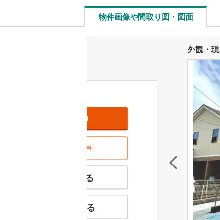
物件画像や間取り図・図面
外観・現
資料をもらう
無料
室内･現地を見学する
無料
特徴の似た物件を見る
お気に入りに追加する