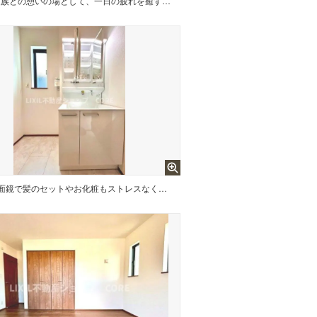
ご家族との憩いの場として、一日の疲れを癒す場として、ゆったりと足を伸ばしてくつろげる浴室。
3面鏡で髪のセットやお化粧もストレスなくこなせ、朝から気分良く通勤通学に向かえそうですね！