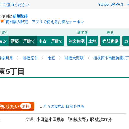
Yahoo! JAPAN
金にご協力ください
と便利に
新規取得
初回購入限定、アプリで使えるお得なクーポン
買う
建てる
売る
ョン
新築一戸建て
中古一戸建て
注文住宅
土地
売却査定
カ
神奈川県
相模原市
南区
相模大野駅
相模原市南区御園5
園5丁目
が知りたい
無料
月々の支払い目安を見る
目
交通
小田急小田原線 「相模大野」駅 徒歩27分