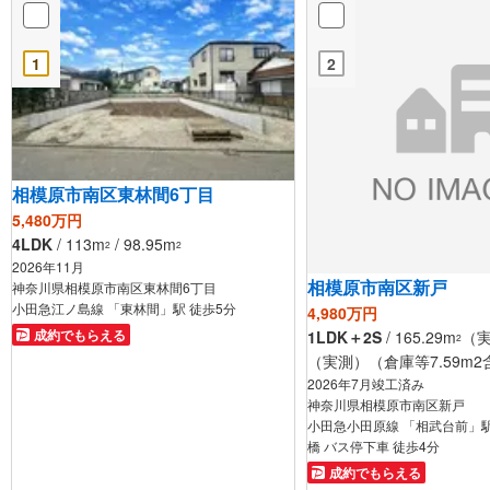
1
2
相模原市南区東林間6丁目
5,480万円
4LDK
/ 113m
/ 98.95m
2
2
2026年11月
相模原市南区新戸
神奈川県相模原市南区東林間6丁目
小田急江ノ島線 「東林間」駅 徒歩5分
4,980万円
成約でもらえる
1LDK＋2S
/ 165.29m
（実
2
（実測）（倉庫等7.59m2
2026年7月竣工済み
神奈川県相模原市南区新戸
小田急小田原線 「相武台前」駅
橋 バス停下車 徒歩4分
成約でもらえる