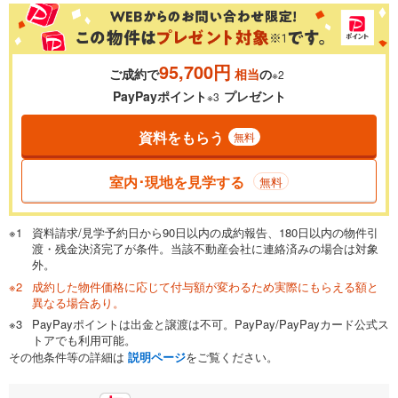
％
金利
95,700円
ご成約で
相当
の
※2
0.01%
14.99%
PayPayポイント
プレゼント
※3
資料をもらう
無料
返済期間
一般的には最長35年まで借り入れ可能です。多くの金融機関
室内･現地を見学する
無料
が完済時の年齢は80歳までを条件としています。
万円
頭金
閉じる
資料請求/見学予約日から90日以内の成約報告、180日以内の物件引
渡・残金決済完了が条件。当該不動産会社に連絡済みの場合は対象
外。
成約した物件価格に応じて付与額が変わるため実際にもらえる額と
0万円
3,190万円
異なる場合あり。
自己資金から住宅購入にかけられる金額を入力してくださ
PayPayポイントは出金と譲渡は不可。PayPay/PayPayカード公式ス
い。一般的には物件価格の2割までが目安です。
万円
トアでも利用可能。
ボーナス
閉じる
/回
その他条件等の詳細は
説明ページ
をご覧ください。