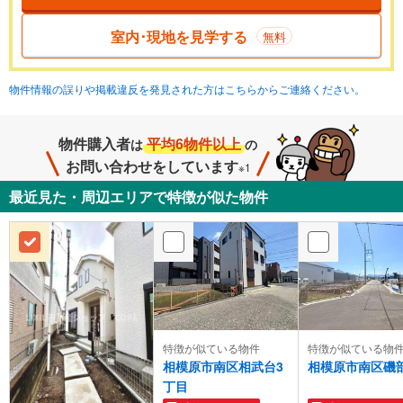
室内･現地を見学する
無料
物件情報の誤りや掲載違反を発見された方はこちらからご連絡ください。
物件購入者
平均6物件以上
は
の
お問い合わせをしています
※1
最近見た・周辺エリアで特徴が似た物件
特徴が似ている物件
特徴が似ている物
相模原市南区相武台3
相模原市南区磯
丁目