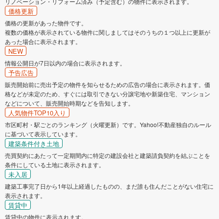
リノベーション・リフォーム済み（予定含む）の物件に表示されます。
価格更新
価格の更新があった物件です。
複数の価格が表示されている物件に関しましてはそのうちの１つ以上に更新が
あった場合に表示されます。
NEW
情報公開日が7日以内の場合に表示されます。
予告広告
販売開始前に売出予定の物件を知らせるための広告の場合に表示されます。価
格などが未定のため、すぐには取引できない分譲宅地や新築住宅、マンション
などについて、販売開始時期などを告知します。
人気物件TOP10入り
市区町村・駅ごとのランキング（火曜更新）です。Yahoo!不動産独自のルール
に基づいて表示しています。
建築条件付き土地
売買契約にあたって一定期間内に特定の建設会社と建築請負契約を結ぶことを
条件にしている土地に表示されます。
未入居
建築工事完了日から1年以上経過したものの、まだ誰も住んだことがない住宅に
表示されます。
賃貸中
賃貸中の物件に表示されます。