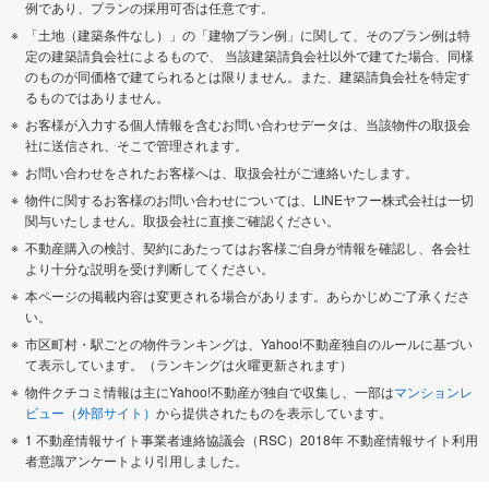
例であり、プランの採用可否は任意です。
「土地（建築条件なし）」の「建物プラン例」に関して、そのプラン例は特
定の建築請負会社によるもので、 当該建築請負会社以外で建てた場合、同様
のものが同価格で建てられるとは限りません。また、建築請負会社を特定す
るものではありません。
お客様が入力する個人情報を含むお問い合わせデータは、当該物件の取扱会
社に送信され、そこで管理されます。
お問い合わせをされたお客様へは、取扱会社がご連絡いたします。
物件に関するお客様のお問い合わせについては、LINEヤフー株式会社は一切
関与いたしません。取扱会社に直接ご確認ください。
不動産購入の検討、契約にあたってはお客様ご自身が情報を確認し、各会社
より十分な説明を受け判断してください。
本ページの掲載内容は変更される場合があります。あらかじめご了承くださ
い。
市区町村・駅ごとの物件ランキングは、Yahoo!不動産独自のルールに基づい
て表示しています。（ランキングは火曜更新されます）
物件クチコミ情報は主にYahoo!不動産が独自で収集し、一部は
マンションレ
ビュー（外部サイト）
から提供されたものを表示しています。
1 不動産情報サイト事業者連絡協議会（RSC）2018年 不動産情報サイト利用
者意識アンケートより引用しました。