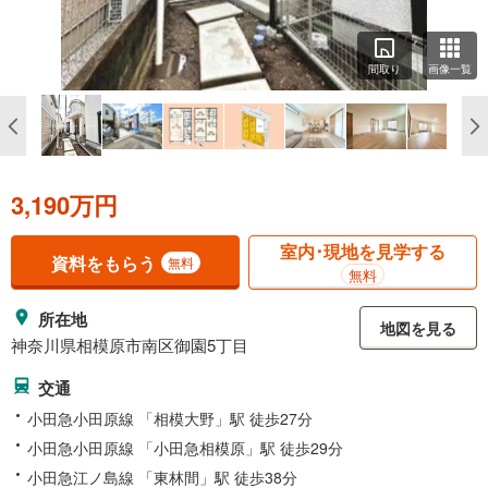
間取り
画像一覧
3,190万円
室内･現地を見学する
資料をもらう
無料
無料
所在地
地図を見る
神奈川県相模原市南区御園5丁目
交通
小田急小田原線 「相模大野」駅 徒歩27分
小田急小田原線 「小田急相模原」駅 徒歩29分
小田急江ノ島線 「東林間」駅 徒歩38分