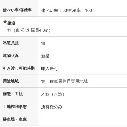
閉じる
建ぺい率/容積率
建ぺい率：50/容積率：100
接道
一方（東 公道 幅員4.0m）
私道負担
無
建物状況
新築
引き渡し可能時期
即入居可
用途地域
第一種低層住居専用地域
構造・工法
木造（木造）
土地権利形態
所有権のみ
駐車場・車庫
-