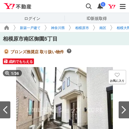
Yahoo!不動産
検索
通知
i
ログイン
ID新規取得
新築一戸建て
神奈川県
相模原市
南区
相模大
相模原市南区御園5丁目
ブロンズ推奨店 取り扱い物件
成約でもらえる
1
/
36
お気に入り