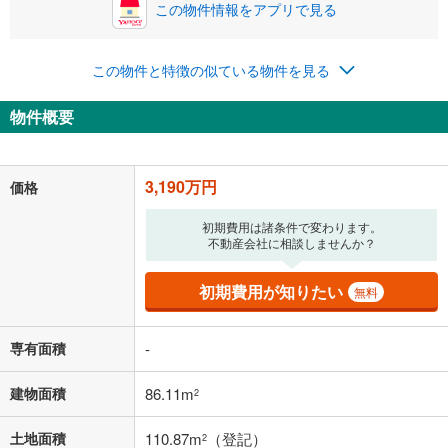
この物件情報をアプリで見る
0円
3,190万円
年2回払いを想定しています。毎月の返済額に加えて、ボー
この物件と特徴の似ている物件を見る
ナス時の増額分（1回分）を入力してください。
ボーナス払いの限度額は金融機関によって異なります。
物件概要
82,807
円
/月
月々の返済額
閉じる
「金利」については、ご利用を予定されている金融機関等にご確認の
3,190万円
価格
上、ご自身での入力をお願いいたします。初期設定で自動入力されてい
る値は、実際の金融機関等における貸出金利とは何ら関係がなく、実際
初期費用は諸条件で変わります。
の金融機関等における貸出金利を何ら保証するものではありません。返
不動産会社に相談しませんか？
済方法「元利均等返済」にて算出しております。入力された金利を35年
適用した場合の計算結果を表示しています。
その他月額費用や、初期費用がかかります。ご注意ください。実際にお
初期費用が知りたい
無料
借り入れの際は各金融機関等に、必ずご自身でご確認をお願いいたしま
す。
条件によってお借り入れができないことがあります。
専有面積
-
不動産会社に購入相談をする
無料
建物面積
86.11m
2
土地面積
110.87m
（登記）
2