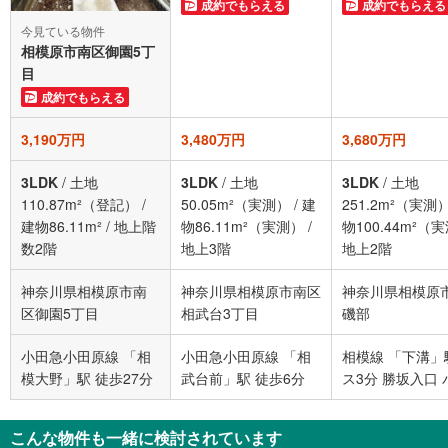
成約でもらえる
成約でもらえる
今見ている物件
相模原市南区御園5丁
目
成約でもらえる
3,190万円
3,480万円
3,680万円
3LDK
/
土地
3LDK
/
土地
3LDK
/
土地
110.87m²（登記）
/
50.05m²（実測）
/
建
251.2m²（実測
建物86.11m²
/
地上階
物86.11m²（実測）
/
物100.44m²（
数2階
地上3階
地上2階
神奈川県相模原市南
神奈川県相模原市南区
神奈川県相模原
区御園5丁目
相武台3丁目
磯部
小田急小田原線 「相
小田急小田原線 「相
相模線 「下溝」
模大野」駅 徒歩27分
武台前」駅 徒歩6分
ス3分 勝坂入口 
停下車 徒歩4分
こんな物件も一緒に検討されています