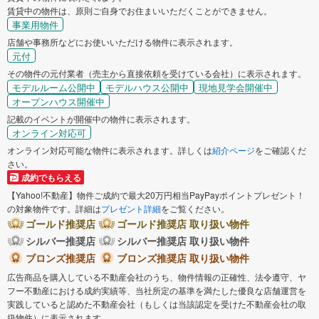
賃貸中の物件は、原則ご自身でお住まいいただくことができません。
事業用物件
店舗や事務所などにお使いいただける物件に表示されます。
元付
その物件の元付業者（売主から直接依頼を受けている会社）に表示されます。
モデルルーム公開中
モデルハウス公開中
現地見学会開催中
オープンハウス開催中
記載のイベントが開催中の物件に表示されます。
オンライン対応可
オンライン対応可能な物件に表示されます。詳しくは
紹介ページ
をご確認くだ
さい。
成約でもらえる
【Yahoo!不動産】物件ご成約で最大20万円相当PayPayポイントプレゼント！
の対象物件です。詳細は
プレゼント詳細
をご覧ください。
ゴールド推奨店
ゴールド推奨店 取り扱い物件
シルバー推奨店
シルバー推奨店 取り扱い物件
ブロンズ推奨店
ブロンズ推奨店 取り扱い物件
広告商品を購入している不動産会社のうち、物件情報の正確性、法令遵守、ヤ
フー不動産における成約実績等、当社所定の基準を満たした優良な店舗運営を
実践していると認めた不動産会社（もしくは当該認定を受けた不動産会社の取
扱物件）に表示されます。