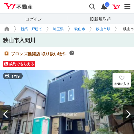
Yahoo!不動産
検索
通知
i
ログイン
ID新規取得
新築一戸建て
埼玉県
狭山市
狭山市駅
狭山市
狭山市入間川
ブロンズ推奨店 取り扱い物件
成約でもらえる
1
/
19
お気に入り