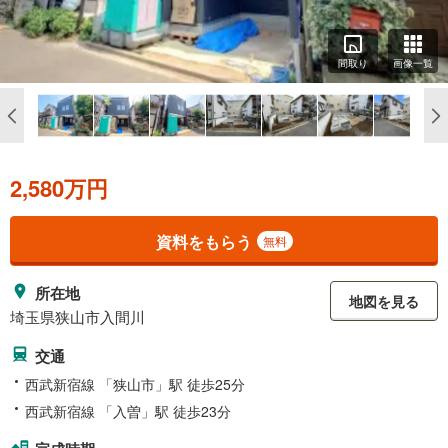
間取り
画像一覧
2,580万円
資料をもらう
無料
所在地
地図を見る
埼玉県狭山市入間川
交通
西武新宿線 「狭山市」駅 徒歩25分
西武新宿線 「入曽」駅 徒歩23分