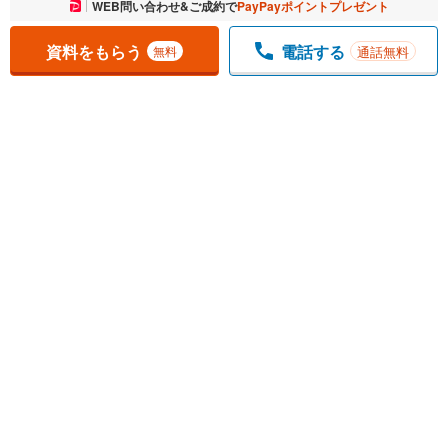
お気に入りに追加しました。
WEB問い合わせ&ご成約で
PayPayポイントプレゼント
一覧を開く
資料をもらう
電話する
通話無料
無料
1
チェックした
件
をまとめて
資料をもらう
無料