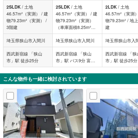
2SLDK
/
土地
2SLDK
/
土地
2LDK
/
土地
46.57m²（実測）
/
建
46.57m²（実測）
/
建
46.57m²（実測
物79.23m²（実測）
/
物79.23m²（実測）
物79.23m²
/
地上
3階建
（車庫面積8.25m²を
建
含む）
/
地上3階建
埼玉県狭山市入間川
埼玉県狭山市入間川
埼玉県狭山市入
西武新宿線 「狭山
西武新宿線 「狭山
西武新宿線 「狭
市」駅 徒歩25分
市」駅 バス9分 富士
市」駅 徒歩25分
見公民館入口 バス停
下車 徒歩2分
こんな物件も一緒に検討されています