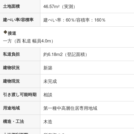
不動産会社に購入相談をする
土地面積
46.57m
（実測）
無料
2
建ぺい率/容積率
建ぺい率：60％/容積率：160％
閉じる
接道
一方（西 私道 幅員4.0m）
私道負担
約6.18m2（登記面積）
建物状況
新築
建物現況
未完成
引き渡し可能時期
相談
用途地域
第一種中高層住居専用地域
構造・工法
木造