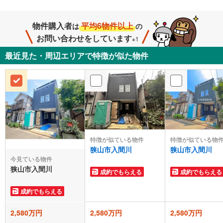
物件購入者
平均6物件以上
は
の
お問い合わせをしています
※1
最近見た・周辺エリアで特徴が似た物件
特徴が似ている物件
特徴が似ている物
狭山市入間川
狭山市入間川
今見ている物件
狭山市入間川
成約でもらえる
成約でもらえる
成約でもらえる
2,580万円
2,580万円
2,580万円