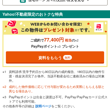
支払いの目安をシミュレーションすることができます。
Yahoo!不動産限定のおトクな特典
％
金利
77,400円
ご成約で
相当
の
※2
0.01%
14.99%
PayPayポイント
プレゼント
※3
資料をもらう
無料
返済期間
一般的には最長35年まで借り入れ可能です。多くの金融機関
資料請求/見学予約日から90日以内の成約報告、180日以内の物件引
が完済時の年齢は80歳までを条件としています。
渡・残金決済完了が条件。当該不動産会社に連絡済みの場合は対象
万円
頭金
閉じる
外。
成約した物件価格に応じて付与額が変わるため実際にもらえる額と
異なる場合あり。
PayPayポイントは出金と譲渡は不可。PayPay/PayPayカード公式ス
0万円
2,580万円
トアでも利用可能。
自己資金から住宅購入にかけられる金額を入力してくださ
その他条件等の詳細は
説明ページ
をご覧ください。