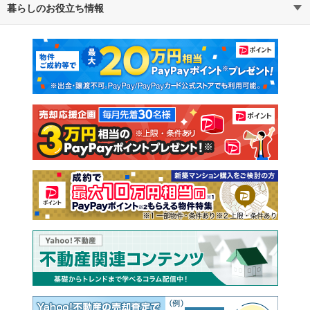
暮らしのお役立ち情報
不動産・住宅
賃貸住宅
通勤・通学時間から探す
地図から探す
マンションカタログ
教えて！住まいの先生
新築マンション
中古マンション
新築一戸建て
中古一戸建て
注文住宅
土地
売却査定