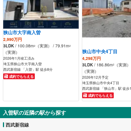
狭山市大字南入曽
2,990万円
3LDK
/ 100.08m
（実測） / 79.91m
2
2
狭山市中央4丁目
（実測）
4,298万円
2026年1月竣工済み
埼玉県狭山市大字南入曽
3LDK
/ 186.86m
（実測） /
2
西武新宿線 「入曽」駅 徒歩8分
（実測）
成約でもらえる
2026年12月予定
埼玉県狭山市中央4丁目
西武新宿線 「狭山市」駅 徒歩
成約でもらえる
入曽駅の近隣の駅から探す
西武新宿線