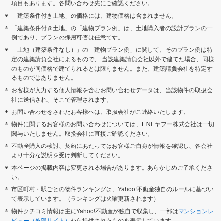
項目もあります。各問い合わせ先にご確認ください。
「建築条件付き土地」の価格には、建物価格は含まれません。
「建築条件付き土地」の「建物プラン例」は、土地購入者の設計プランの一
例であり、プランの採用可否は任意です。
「土地（建築条件なし）」の「建物プラン例」に関して、そのプラン例は特
定の建築請負会社によるもので、 当該建築請負会社以外で建てた場合、同様
のものが同価格で建てられるとは限りません。また、建築請負会社を特定す
るものではありません。
お客様が入力する個人情報を含むお問い合わせデータは、当該物件の取扱会
社に送信され、そこで管理されます。
お問い合わせをされたお客様へは、取扱会社がご連絡いたします。
物件に関するお客様のお問い合わせについては、LINEヤフー株式会社は一切
関与いたしません。取扱会社に直接ご確認ください。
不動産購入の検討、契約にあたってはお客様ご自身が情報を確認し、各会社
より十分な説明を受け判断してください。
本ページの掲載内容は変更される場合があります。あらかじめご了承くださ
い。
市区町村・駅ごとの物件ランキングは、Yahoo!不動産独自のルールに基づい
て表示しています。（ランキングは火曜更新されます）
物件クチコミ情報は主にYahoo!不動産が独自で収集し、一部は
マンションレ
ビュー（外部サイト）
から提供されたものを表示しています。