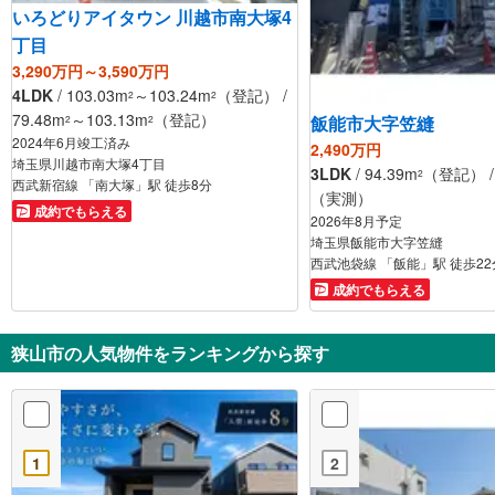
いろどりアイタウン 川越市南大塚4
丁目
3,290万円～3,590万円
4LDK
/ 103.03m
～103.24m
（登記） /
2
2
79.48m
～103.13m
（登記）
飯能市大字笠縫
2
2
2024年6月竣工済み
2,490万円
埼玉県川越市南大塚4丁目
3LDK
/ 94.39m
（登記） / 
2
西武新宿線 「南大塚」駅 徒歩8分
（実測）
成約でもらえる
2026年8月予定
埼玉県飯能市大字笠縫
西武池袋線 「飯能」駅 徒歩22
成約でもらえる
狭山市の人気物件をランキングから探す
1
2