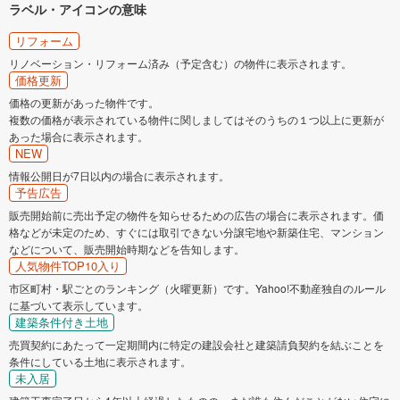
ラベル・アイコンの意味
リフォーム
リノベーション・リフォーム済み（予定含む）の物件に表示されます。
価格更新
価格の更新があった物件です。
複数の価格が表示されている物件に関しましてはそのうちの１つ以上に更新が
あった場合に表示されます。
NEW
情報公開日が7日以内の場合に表示されます。
予告広告
販売開始前に売出予定の物件を知らせるための広告の場合に表示されます。価
格などが未定のため、すぐには取引できない分譲宅地や新築住宅、マンション
などについて、販売開始時期などを告知します。
人気物件TOP10入り
市区町村・駅ごとのランキング（火曜更新）です。Yahoo!不動産独自のルール
に基づいて表示しています。
建築条件付き土地
売買契約にあたって一定期間内に特定の建設会社と建築請負契約を結ぶことを
条件にしている土地に表示されます。
未入居