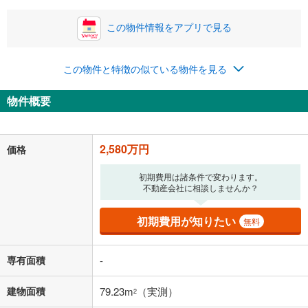
い。一般的には物件価格の2割までが目安です。
万円
ボーナス
閉じる
/回
この物件情報をアプリで見る
この物件と特徴の似ている物件を見る
0円
2,580万円
年2回払いを想定しています。毎月の返済額に加えて、ボー
物件概要
ナス時の増額分（1回分）を入力してください。
ボーナス払いの限度額は金融機関によって異なります。
66,973
円
/月
月々の返済額
閉じる
2,580万円
価格
「金利」については、ご利用を予定されている金融機関等にご確認の
初期費用は諸条件で変わります。
不動産会社に相談しませんか？
上、ご自身での入力をお願いいたします。初期設定で自動入力されてい
る値は、実際の金融機関等における貸出金利とは何ら関係がなく、実際
の金融機関等における貸出金利を何ら保証するものではありません。返
初期費用が知りたい
無料
済方法「元利均等返済」にて算出しております。入力された金利を35年
適用した場合の計算結果を表示しています。
その他月額費用や、初期費用がかかります。ご注意ください。実際にお
専有面積
-
借り入れの際は各金融機関等に、必ずご自身でご確認をお願いいたしま
す。
建物面積
79.23m
（実測）
2
条件によってお借り入れができないことがあります。