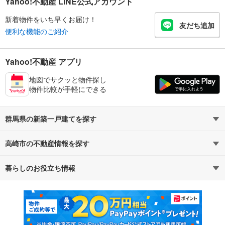
Yahoo!不動産 LINE公式アカウント
新着物件をいち早くお届け！
友だち追加
便利な機能のご紹介
Yahoo!不動産 アプリ
地図でサクッと物件探し
物件比較が手軽にできる
群馬県の新築一戸建てを探す
高崎市の不動産情報を探す
路線・駅から探す
地域から探す
暮らしのお役立ち情報
不動産・住宅
賃貸住宅
通勤・通学時間から探す
地図から探す
マンションカタログ
教えて！住まいの先生
新築マンション
中古マンション
新築一戸建て
中古一戸建て