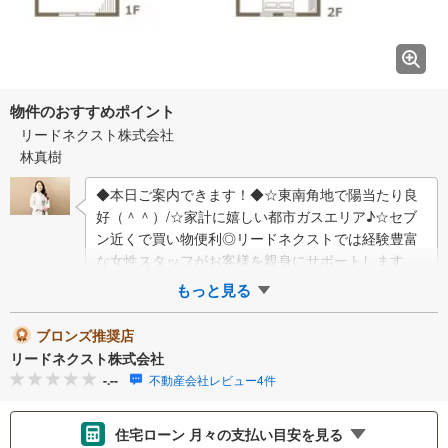
物件のおすすめポイント
リードネクスト株式会社
林真樹
◆本日ご案内できます！◆☆東南角地で陽当たり良
好（＾＾）/☆家計に嬉しい都市ガスエリア♪☆セブ
ン近くで買い物便利◎リードネクストでは経験豊富
な女性スタッフがお客様を親身にサポートします！*
☆*-- 周辺施設 --*☆*●新町第一小…
もっと見る
ブロンズ推奨店
リードネクスト株式会社
-.--
不動産会社レビュー4件
住宅ローン 月々の支払い目安を見る