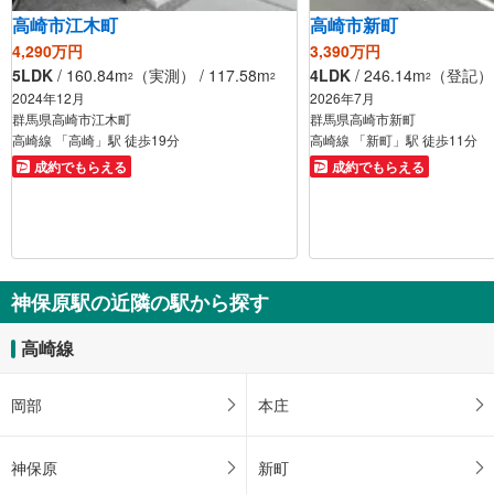
高崎市江木町
高崎市新町
4,290万円
3,390万円
5LDK
/ 160.84m
（実測） / 117.58m
4LDK
/ 246.14m
（登記） /
2
2
2
2024年12月
2026年7月
群馬県高崎市江木町
群馬県高崎市新町
高崎線 「高崎」駅 徒歩19分
高崎線 「新町」駅 徒歩11分
成約でもらえる
成約でもらえる
神保原駅の近隣の駅から探す
高崎線
岡部
本庄
神保原
新町