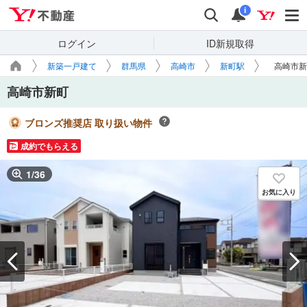
Yahoo!不動産
検索
通知
i
ログイン
ID新規取得
新築一戸建て
群馬県
高崎市
新町駅
高崎市新
高崎市新町
ブロンズ推奨店 取り扱い物件
成約でもらえる
1
/
36
お気に入り