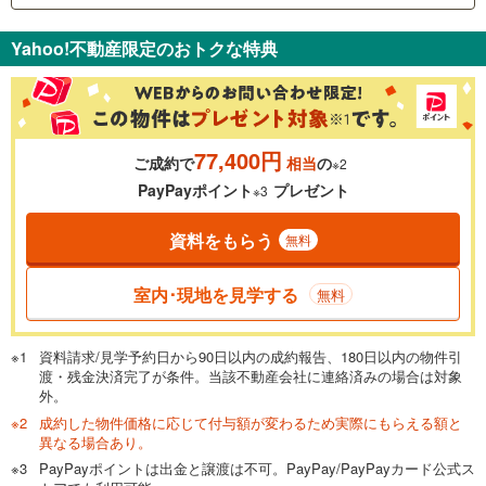
支払いの目安をシミュレーションすることができます。
Yahoo!不動産限定のおトクな特典
％
金利
77,400円
ご成約で
相当
の
※2
0.01%
14.99%
PayPayポイント
プレゼント
※3
資料をもらう
無料
返済期間
一般的には最長35年まで借り入れ可能です。多くの金融機関
室内･現地を見学する
無料
が完済時の年齢は80歳までを条件としています。
万円
頭金
閉じる
資料請求/見学予約日から90日以内の成約報告、180日以内の物件引
渡・残金決済完了が条件。当該不動産会社に連絡済みの場合は対象
外。
成約した物件価格に応じて付与額が変わるため実際にもらえる額と
0万円
2,580万円
異なる場合あり。
自己資金から住宅購入にかけられる金額を入力してくださ
PayPayポイントは出金と譲渡は不可。PayPay/PayPayカード公式ス
い。一般的には物件価格の2割までが目安です。
万円