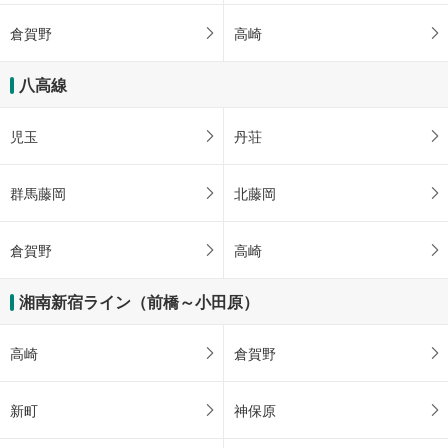
倉賀野
高崎
八高線
児玉
丹荘
群馬藤岡
北藤岡
倉賀野
高崎
湘南新宿ライン（前橋～小田原）
高崎
倉賀野
新町
神保原