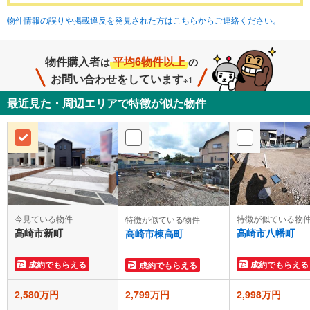
物件情報の誤りや掲載違反を発見された方はこちらからご連絡ください。
物件購入者
平均6物件以上
は
の
お問い合わせをしています
※1
最近見た・周辺エリアで特徴が似た物件
今見ている物件
特徴が似ている物
特徴が似ている物件
高崎市新町
高崎市八幡町
高崎市棟高町
成約でもらえる
成約でもらえる
成約でもらえる
2,580万円
2,799万円
2,998万円