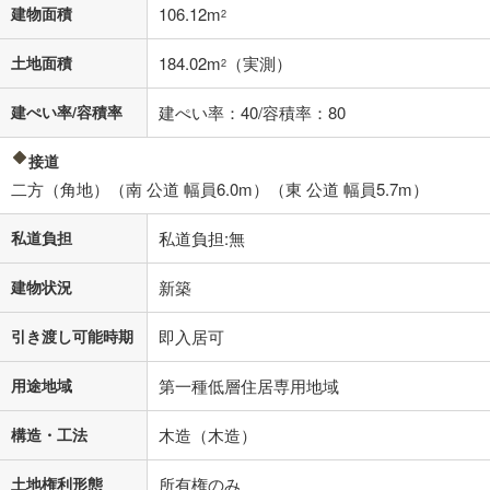
不動産会社に購入相談をする
無料
建物面積
106.12m
2
土地面積
184.02m
（実測）
2
閉じる
建ぺい率/容積率
建ぺい率：40/容積率：80
接道
二方（角地）（南 公道 幅員6.0m）（東 公道 幅員5.7m）
私道負担
私道負担:無
建物状況
新築
引き渡し可能時期
即入居可
用途地域
第一種低層住居専用地域
構造・工法
木造（木造）
土地権利形態
所有権のみ