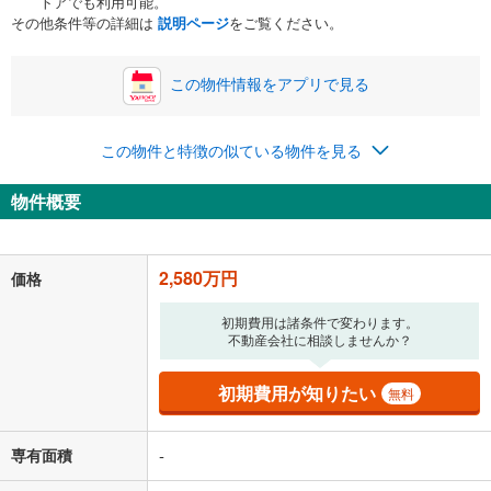
トアでも利用可能。
ボーナス
閉じる
/回
その他条件等の詳細は
説明ページ
をご覧ください。
この物件情報をアプリで見る
0円
2,580万円
年2回払いを想定しています。毎月の返済額に加えて、ボー
この物件と特徴の似ている物件を見る
ナス時の増額分（1回分）を入力してください。
ボーナス払いの限度額は金融機関によって異なります。
物件概要
66,973
円
/月
月々の返済額
閉じる
「金利」については、ご利用を予定されている金融機関等にご確認の
2,580万円
価格
上、ご自身での入力をお願いいたします。初期設定で自動入力されてい
る値は、実際の金融機関等における貸出金利とは何ら関係がなく、実際
初期費用は諸条件で変わります。
の金融機関等における貸出金利を何ら保証するものではありません。返
不動産会社に相談しませんか？
済方法「元利均等返済」にて算出しております。入力された金利を35年
適用した場合の計算結果を表示しています。
その他月額費用や、初期費用がかかります。ご注意ください。実際にお
初期費用が知りたい
無料
借り入れの際は各金融機関等に、必ずご自身でご確認をお願いいたしま
す。
条件によってお借り入れができないことがあります。
専有面積
-