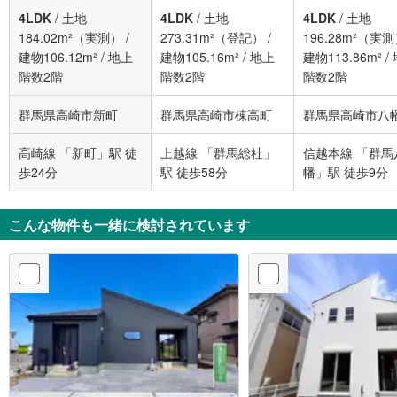
4LDK
/
土地
4LDK
/
土地
4LDK
/
土地
184.02m²（実測）
/
273.31m²（登記）
/
196.28m²（実
建物106.12m²
/
地上
建物105.16m²
/
地上
建物113.86m²
/
階数2階
階数2階
階数2階
群馬県高崎市新町
群馬県高崎市棟高町
群馬県高崎市八
高崎線 「新町」駅 徒
上越線 「群馬総社」
信越本線 「群馬
歩24分
駅 徒歩58分
幡」駅 徒歩9分
こんな物件も一緒に検討されています