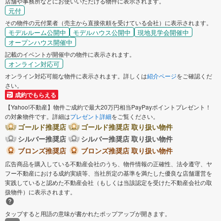
店舗や事務所などにお使いいただける物件に表示されます。
元付
その物件の元付業者（売主から直接依頼を受けている会社）に表示されます。
モデルルーム公開中
モデルハウス公開中
現地見学会開催中
オープンハウス開催中
記載のイベントが開催中の物件に表示されます。
オンライン対応可
オンライン対応可能な物件に表示されます。詳しくは
紹介ページ
をご確認くだ
さい。
成約でもらえる
【Yahoo!不動産】物件ご成約で最大20万円相当PayPayポイントプレゼント！
の対象物件です。詳細は
プレゼント詳細
をご覧ください。
ゴールド推奨店
ゴールド推奨店 取り扱い物件
シルバー推奨店
シルバー推奨店 取り扱い物件
ブロンズ推奨店
ブロンズ推奨店 取り扱い物件
広告商品を購入している不動産会社のうち、物件情報の正確性、法令遵守、ヤ
フー不動産における成約実績等、当社所定の基準を満たした優良な店舗運営を
実践していると認めた不動産会社（もしくは当該認定を受けた不動産会社の取
扱物件）に表示されます。
タップすると用語の意味が書かれたポップアップが開きます。