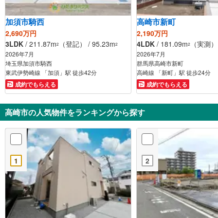
加須市騎西
高崎市新町
2,690万円
2,190万円
3LDK
/ 211.87m
（登記） / 95.23m
4LDK
/ 181.09m
（実測） /
2
2
2
2026年7月
2026年7月
埼玉県加須市騎西
群馬県高崎市新町
東武伊勢崎線 「加須」駅 徒歩42分
高崎線 「新町」駅 徒歩24分
成約でもらえる
成約でもらえる
高崎市の人気物件をランキングから探す
1
2