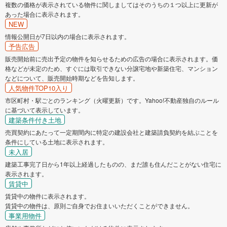
複数の価格が表示されている物件に関しましてはそのうちの１つ以上に更新が
あった場合に表示されます。
NEW
情報公開日が7日以内の場合に表示されます。
予告広告
販売開始前に売出予定の物件を知らせるための広告の場合に表示されます。価
格などが未定のため、すぐには取引できない分譲宅地や新築住宅、マンション
などについて、販売開始時期などを告知します。
人気物件TOP10入り
市区町村・駅ごとのランキング（火曜更新）です。Yahoo!不動産独自のルール
に基づいて表示しています。
建築条件付き土地
売買契約にあたって一定期間内に特定の建設会社と建築請負契約を結ぶことを
条件にしている土地に表示されます。
未入居
建築工事完了日から1年以上経過したものの、まだ誰も住んだことがない住宅に
表示されます。
賃貸中
賃貸中の物件に表示されます。
賃貸中の物件は、原則ご自身でお住まいいただくことができません。
事業用物件