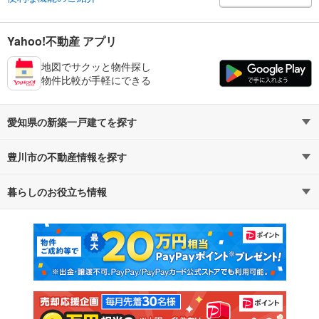
Yahoo!不動産 アプリ
地図でサクッと物件探し
物件比較が手軽にできる
愛知県の新築一戸建てを探す
豊川市の不動産情報を探す
路線・駅から探す
地域から探す
暮らしのお役立ち情報
不動産・住宅
賃貸住宅
通勤・通学時間から探す
地図から探す
マンションカタログ
教えて！住まいの先生
新築マンション
中古マンション
新築一戸建て
中古一戸建て
注文住宅
土地