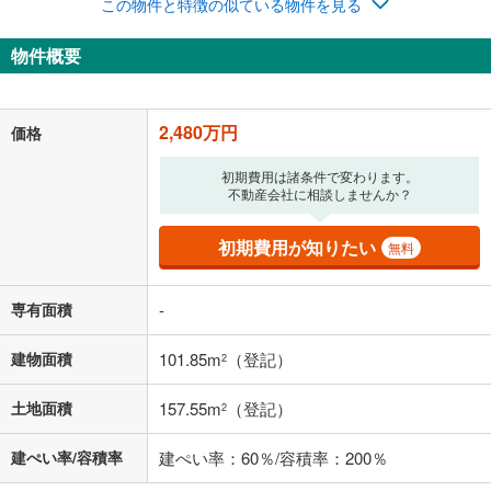
この物件と特徴の似ている物件を見る
ナス時の増額分（1回分）を入力してください。
ボーナス払いの限度額は金融機関によって異なります。
物件概要
64,377
円
/月
月々の返済額
閉じる
「金利」については、ご利用を予定されている金融機関等にご確認の
2,480万円
価格
上、ご自身での入力をお願いいたします。初期設定で自動入力されてい
る値は、実際の金融機関等における貸出金利とは何ら関係がなく、実際
初期費用は諸条件で変わります。
の金融機関等における貸出金利を何ら保証するものではありません。返
不動産会社に相談しませんか？
済方法「元利均等返済」にて算出しております。入力された金利を35年
適用した場合の計算結果を表示しています。
その他月額費用や、初期費用がかかります。ご注意ください。実際にお
初期費用が知りたい
無料
借り入れの際は各金融機関等に、必ずご自身でご確認をお願いいたしま
す。
条件によってお借り入れができないことがあります。
専有面積
-
不動産会社に購入相談をする
無料
建物面積
101.85m
（登記）
2
土地面積
157.55m
（登記）
2
閉じる
建ぺい率/容積率
建ぺい率：60％/容積率：200％