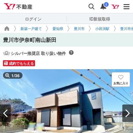
Yahoo!不動産
検索
通知
i
ログイン
ID新規取得
新築一戸建て
愛知県
豊川市
小田渕駅
豊川市
豊川市伊奈町南山新田
シルバー推奨店 取り扱い物件
成約でもらえる
1
/
36
お気に入り