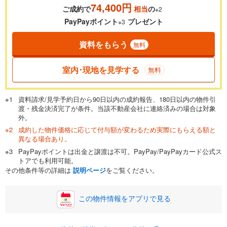
74,400円
ご成約で
相当
の
※2
0.01%
14.99%
PayPayポイント
プレゼント
※3
資料をもらう
無料
返済期間
一般的には最長35年まで借り入れ可能です。多くの金融機関
室内･現地を見学する
無料
が完済時の年齢は80歳までを条件としています。
万円
頭金
閉じる
資料請求/見学予約日から90日以内の成約報告、180日以内の物件引
渡・残金決済完了が条件。当該不動産会社に連絡済みの場合は対象
外。
成約した物件価格に応じて付与額が変わるため実際にもらえる額と
0万円
2,480万円
異なる場合あり。
自己資金から住宅購入にかけられる金額を入力してくださ
PayPayポイントは出金と譲渡は不可。PayPay/PayPayカード公式ス
い。一般的には物件価格の2割までが目安です。
万円
トアでも利用可能。
ボーナス
閉じる
/回
その他条件等の詳細は
説明ページ
をご覧ください。
この物件情報をアプリで見る
0円
2,480万円
年2回払いを想定しています。毎月の返済額に加えて、ボー