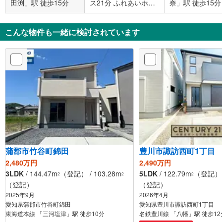
田渕」駅 徒歩15分
ス21分 ふれあいホー
奈」駅 徒歩15分
ル三上 バス停下車 徒
歩4分
こんな物件も一緒に検討されています
蒲郡市竹谷町錦田
豊川市諏訪西町1丁目
2,480万円
2,490万円
3LDK
/ 144.47m
（登記） / 103.28m
5LDK
/ 122.79m
（登記） /
2
2
2
（登記）
（登記）
2025年9月
2026年4月
愛知県蒲郡市竹谷町錦田
愛知県豊川市諏訪西町1丁目
東海道本線 「三河塩津」駅 徒歩10分
名鉄豊川線 「八幡」駅 徒歩12