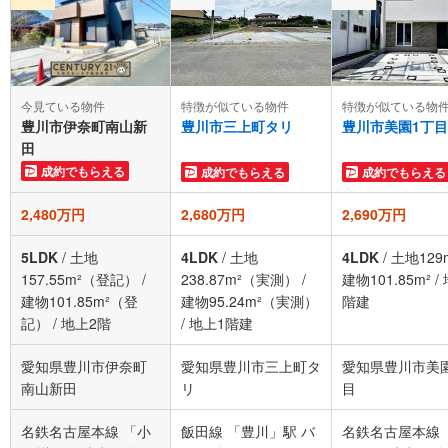
今見ている物件
特徴が似ている物件
特徴が似ている物
豊川市伊奈町南山新
豊川市三上町タリ
豊川市美園1丁目
田
成約でもらえる
成約でもらえる
成約でもらえる
2,480万円
2,680万円
2,690万円
5LDK
/
土地
4LDK
/
土地
4LDK
/
土地129
157.55m²（登記）
/
238.87m²（実測）
/
建物101.85m²
/
建物101.85m²（登
建物95.24m²（実測）
階建
記）
/
地上2階
/
地上1階建
愛知県豊川市伊奈町
愛知県豊川市三上町タ
愛知県豊川市美
南山新田
リ
目
名鉄名古屋本線 「小
飯田線 「豊川」駅 バ
名鉄名古屋本線 