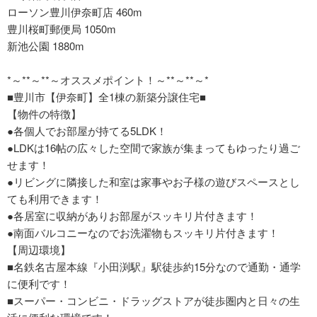
ローソン豊川伊奈町店 460m
豊川桜町郵便局 1050m
新池公園 1880m
*～**～**～オススメポイント！～**～**～*
■豊川市【伊奈町】全1棟の新築分譲住宅■
【物件の特徴】
●各個人でお部屋が持てる5LDK！
●LDKは16帖の広々した空間で家族が集まってもゆったり過ご
せます！
●リビングに隣接した和室は家事やお子様の遊びスペースとし
ても利用できます！
●各居室に収納がありお部屋がスッキリ片付きます！
●南面バルコニーなのでお洗濯物もスッキリ片付きます！
【周辺環境】
■名鉄名古屋本線『小田渕駅』駅徒歩約15分なので通勤・通学
に便利です！
■スーパー・コンビニ・ドラッグストアが徒歩圏内と日々の生