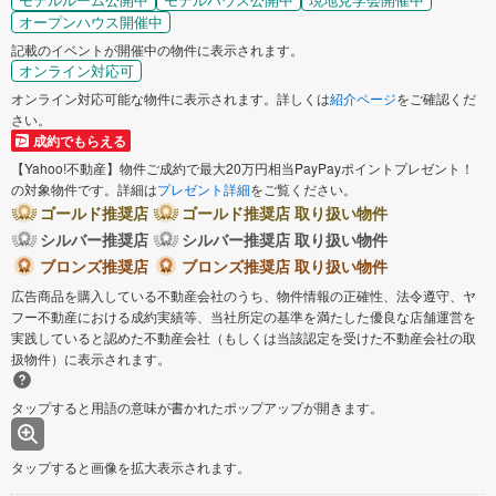
オープンハウス開催中
記載のイベントが開催中の物件に表示されます。
オンライン対応可
オンライン対応可能な物件に表示されます。詳しくは
紹介ページ
をご確認くだ
さい。
成約でもらえる
【Yahoo!不動産】物件ご成約で最大20万円相当PayPayポイントプレゼント！
の対象物件です。詳細は
プレゼント詳細
をご覧ください。
ゴールド推奨店
ゴールド推奨店 取り扱い物件
シルバー推奨店
シルバー推奨店 取り扱い物件
ブロンズ推奨店
ブロンズ推奨店 取り扱い物件
広告商品を購入している不動産会社のうち、物件情報の正確性、法令遵守、ヤ
フー不動産における成約実績等、当社所定の基準を満たした優良な店舗運営を
実践していると認めた不動産会社（もしくは当該認定を受けた不動産会社の取
扱物件）に表示されます。
タップすると用語の意味が書かれたポップアップが開きます。
タップすると画像を拡大表示されます。