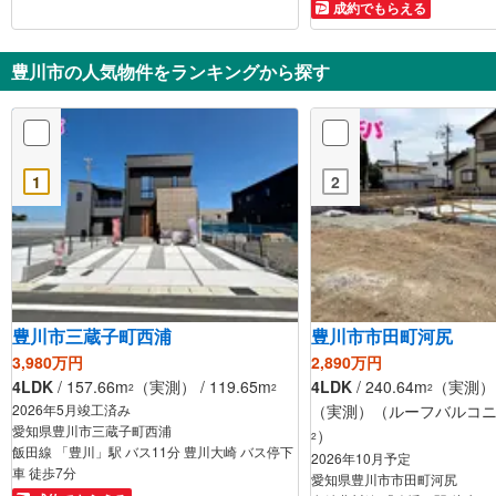
成約でもらえる
豊川市の人気物件をランキングから探す
1
2
豊川市三蔵子町西浦
豊川市市田町河尻
3,980万円
2,890万円
4LDK
/ 157.66m
（実測） / 119.65m
4LDK
/ 240.64m
（実測） /
2
2
2
2026年5月竣工済み
（実測）（ルーフバルコニー
愛知県豊川市三蔵子町西浦
）
2
飯田線 「豊川」駅 バス11分 豊川大崎 バス停下
2026年10月予定
車 徒歩7分
愛知県豊川市市田町河尻