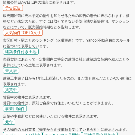
情報公開日が7日以内の場合に表示されます。
予告広告
販売開始前に売出予定の物件を知らせるための広告の場合に表示されます。価
格などが未定のため、すぐには取引できない分譲宅地や新築住宅、マンション
などについて、販売開始時期などを告知します。
人気物件TOP10入り
市区町村・駅ごとのランキング（火曜更新）です。Yahoo!不動産独自のルール
に基づいて表示しています。
建築条件付き土地
売買契約にあたって一定期間内に特定の建設会社と建築請負契約を結ぶことを
条件にしている土地に表示されます。
未入居
建築工事完了日から1年以上経過したものの、まだ誰も住んだことがない住宅に
表示されます。
賃貸中
賃貸中の物件に表示されます。
賃貸中の物件は、原則ご自身でお住まいいただくことができません。
事業用物件
店舗や事務所などにお使いいただける物件に表示されます。
元付
その物件の元付業者（売主から直接依頼を受けている会社）に表示されます。
モデルルーム公開中
モデルハウス公開中
現地見学会開催中