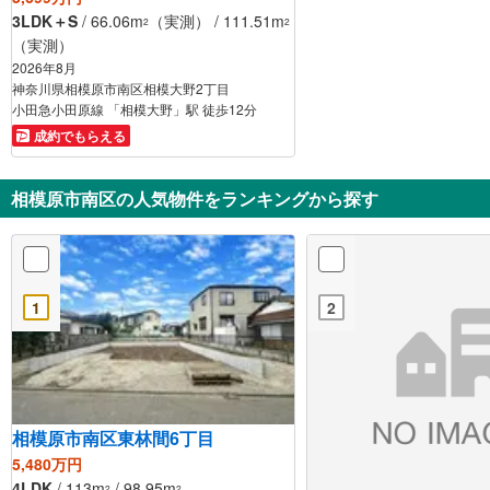
3LDK＋S
/ 66.06m
（実測） / 111.51m
2
2
（実測）
2026年8月
神奈川県相模原市南区相模大野2丁目
小田急小田原線 「相模大野」駅 徒歩12分
成約でもらえる
相模原市南区の人気物件をランキングから探す
1
2
相模原市南区東林間6丁目
5,480万円
4LDK
/ 113m
/ 98.95m
2
2