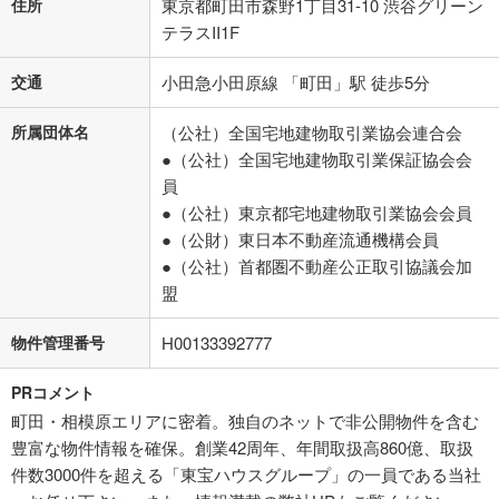
住所
東京都町田市森野1丁目31-10 渋谷グリーン
テラスII1F
交通
小田急小田原線 「町田」駅 徒歩5分
所属団体名
（公社）全国宅地建物取引業協会連合会
●（公社）全国宅地建物取引業保証協会会
員
●（公社）東京都宅地建物取引業協会会員
●（公財）東日本不動産流通機構会員
●（公社）首都圏不動産公正取引協議会加
盟
物件管理番号
H00133392777
PRコメント
町田・相模原エリアに密着。独自のネットで非公開物件を含む
豊富な物件情報を確保。創業42周年、年間取扱高860億、取扱
件数3000件を超える「東宝ハウスグループ」の一員である当社