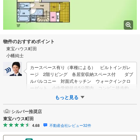
物件のおすすめポイント
東宝ハウス町田
小幡純士
カースペース有り（車種による） ビルトインガレ
ージ 2階リビング 各居室収納スペース付 ダブ
ルバルコニー 対面式キッチン ウォークインクロ
ーゼット 小中学校徒歩5分圏内 コンビニ徒歩約4
分 都市ガス東宝ハウス町田はまず、お客様一…
もっと見る
シルバー推奨店
東宝ハウス町田
4.68
不動産会社レビュー32件