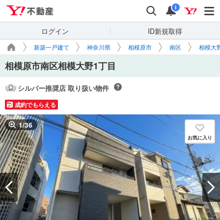
Yahoo!不動産
検索
通知
i
ログイン
ID新規取得
新築一戸建て
神奈川県
相模原市
南区
相模大
相模原市南区相模大野1丁目
シルバー推奨店 取り扱い物件
成約でもらえる
1
/
36
お気に入り