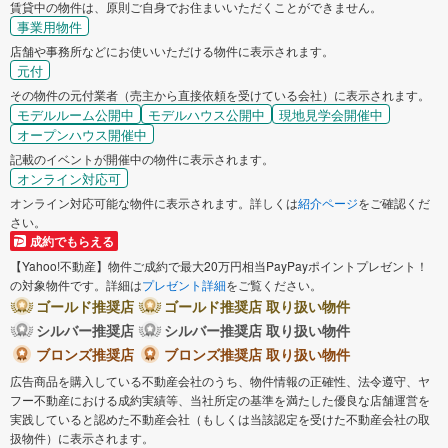
賃貸中の物件は、原則ご自身でお住まいいただくことができません。
事業用物件
店舗や事務所などにお使いいただける物件に表示されます。
元付
その物件の元付業者（売主から直接依頼を受けている会社）に表示されます。
モデルルーム公開中
モデルハウス公開中
現地見学会開催中
オープンハウス開催中
記載のイベントが開催中の物件に表示されます。
オンライン対応可
オンライン対応可能な物件に表示されます。詳しくは
紹介ページ
をご確認くだ
さい。
成約でもらえる
【Yahoo!不動産】物件ご成約で最大20万円相当PayPayポイントプレゼント！
の対象物件です。詳細は
プレゼント詳細
をご覧ください。
ゴールド推奨店
ゴールド推奨店 取り扱い物件
シルバー推奨店
シルバー推奨店 取り扱い物件
ブロンズ推奨店
ブロンズ推奨店 取り扱い物件
広告商品を購入している不動産会社のうち、物件情報の正確性、法令遵守、ヤ
フー不動産における成約実績等、当社所定の基準を満たした優良な店舗運営を
実践していると認めた不動産会社（もしくは当該認定を受けた不動産会社の取
扱物件）に表示されます。