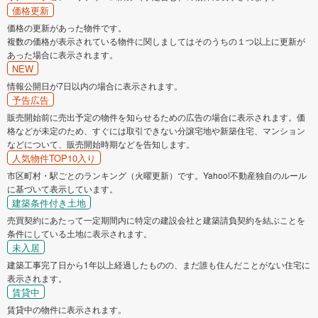
価格更新
価格の更新があった物件です。
複数の価格が表示されている物件に関しましてはそのうちの１つ以上に更新が
あった場合に表示されます。
NEW
情報公開日が7日以内の場合に表示されます。
予告広告
販売開始前に売出予定の物件を知らせるための広告の場合に表示されます。価
格などが未定のため、すぐには取引できない分譲宅地や新築住宅、マンション
などについて、販売開始時期などを告知します。
人気物件TOP10入り
市区町村・駅ごとのランキング（火曜更新）です。Yahoo!不動産独自のルール
に基づいて表示しています。
建築条件付き土地
売買契約にあたって一定期間内に特定の建設会社と建築請負契約を結ぶことを
条件にしている土地に表示されます。
未入居
建築工事完了日から1年以上経過したものの、まだ誰も住んだことがない住宅に
表示されます。
賃貸中
賃貸中の物件に表示されます。