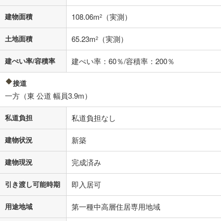
不動産会社に購入相談をする
無料
建物面積
108.06m
（実測）
2
土地面積
65.23m
（実測）
2
閉じる
建ぺい率/容積率
建ぺい率：60％/容積率：200％
接道
一方（東 公道 幅員3.9m）
私道負担
私道負担なし
建物状況
新築
建物現況
完成済み
引き渡し可能時期
即入居可
用途地域
第一種中高層住居専用地域