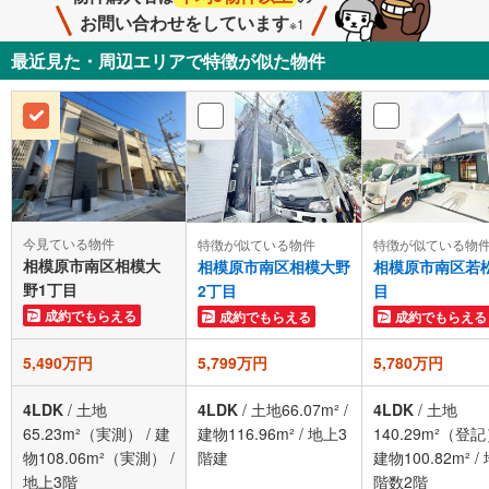
お問い合わせをしています
※1
最近見た・周辺エリアで特徴が似た物件
今見ている物件
特徴が似ている物件
特徴が似ている物
相模原市南区相模大
相模原市南区相模大野
相模原市南区若
野1丁目
2丁目
目
成約でもらえる
成約でもらえる
成約でもらえる
5,490万円
5,799万円
5,780万円
4LDK
/
土地
4LDK
/
土地66.07m²
/
4LDK
/
土地
65.23m²（実測）
/
建
建物116.96m²
/
地上3
140.29m²（登
物108.06m²（実測）
/
階建
建物100.82m²
/
地上3階
階数2階