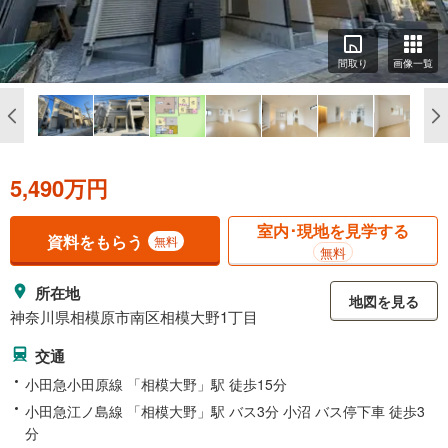
間取り
画像一覧
5,490万円
室内･現地を見学する
資料をもらう
無料
無料
所在地
地図を見る
神奈川県相模原市南区相模大野1丁目
交通
小田急小田原線 「相模大野」駅 徒歩15分
小田急江ノ島線 「相模大野」駅 バス3分 小沼 バス停下車 徒歩3
分