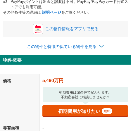
PayPayポイントは出金と譲渡は不可。PayPay/PayPayカード公式ス
い。一般的には物件価格の2割までが目安です。
万円
トアでも利用可能。
ボーナス
閉じる
/回
その他条件等の詳細は
説明ページ
をご覧ください。
この物件情報をアプリで見る
0円
5,490万円
年2回払いを想定しています。毎月の返済額に加えて、ボー
この物件と特徴の似ている物件を見る
ナス時の増額分（1回分）を入力してください。
ボーナス払いの限度額は金融機関によって異なります。
物件概要
142,512
円
/月
月々の返済額
閉じる
「金利」については、ご利用を予定されている金融機関等にご確認の
5,490万円
価格
上、ご自身での入力をお願いいたします。初期設定で自動入力されてい
る値は、実際の金融機関等における貸出金利とは何ら関係がなく、実際
初期費用は諸条件で変わります。
の金融機関等における貸出金利を何ら保証するものではありません。返
不動産会社に相談しませんか？
済方法「元利均等返済」にて算出しております。入力された金利を35年
適用した場合の計算結果を表示しています。
その他月額費用や、初期費用がかかります。ご注意ください。実際にお
初期費用が知りたい
無料
借り入れの際は各金融機関等に、必ずご自身でご確認をお願いいたしま
す。
条件によってお借り入れができないことがあります。
専有面積
-