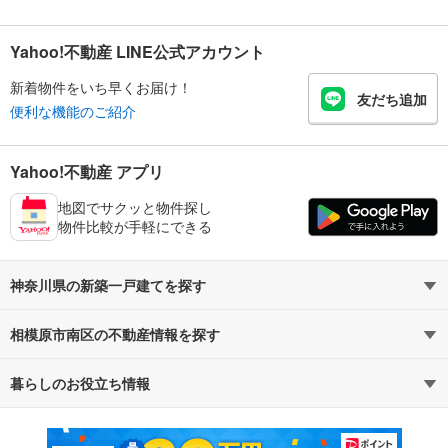
Yahoo!不動産 LINE公式アカウント
新着物件をいち早くお届け！
友だち追加
便利な機能のご紹介
Yahoo!不動産 アプリ
地図でサクッと物件探し
物件比較が手軽にできる
神奈川県の新築一戸建てを探す
相模原市南区の不動産情報を探す
路線・駅から探す
地域から探す
暮らしのお役立ち情報
不動産・住宅
賃貸住宅
通勤・通学時間から探す
地図から探す
マンションカタログ
教えて！住まいの先生
新築マンション
中古マンション