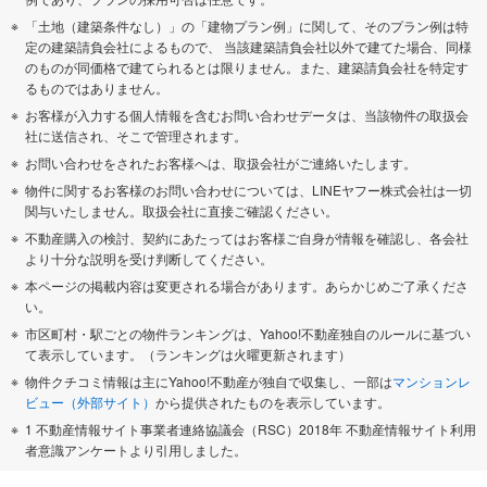
「土地（建築条件なし）」の「建物プラン例」に関して、そのプラン例は特
定の建築請負会社によるもので、 当該建築請負会社以外で建てた場合、同様
のものが同価格で建てられるとは限りません。また、建築請負会社を特定す
るものではありません。
お客様が入力する個人情報を含むお問い合わせデータは、当該物件の取扱会
社に送信され、そこで管理されます。
お問い合わせをされたお客様へは、取扱会社がご連絡いたします。
物件に関するお客様のお問い合わせについては、LINEヤフー株式会社は一切
関与いたしません。取扱会社に直接ご確認ください。
不動産購入の検討、契約にあたってはお客様ご自身が情報を確認し、各会社
より十分な説明を受け判断してください。
本ページの掲載内容は変更される場合があります。あらかじめご了承くださ
い。
市区町村・駅ごとの物件ランキングは、Yahoo!不動産独自のルールに基づい
て表示しています。（ランキングは火曜更新されます）
物件クチコミ情報は主にYahoo!不動産が独自で収集し、一部は
マンションレ
ビュー（外部サイト）
から提供されたものを表示しています。
1 不動産情報サイト事業者連絡協議会（RSC）2018年 不動産情報サイト利用
者意識アンケートより引用しました。