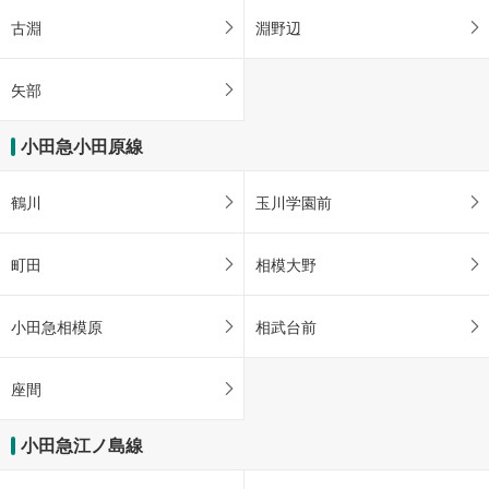
古淵
淵野辺
矢部
小田急小田原線
鶴川
玉川学園前
町田
相模大野
小田急相模原
相武台前
座間
小田急江ノ島線