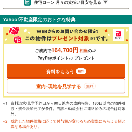
住宅ローン 月々の支払い目安を見る
支払いの目安をシミュレーションすることができます。
Yahoo!不動産限定のおトクな特典
％
金利
164,700円
ご成約で
相当
の
※2
0.01%
14.99%
PayPayポイント
プレゼント
※3
資料をもらう
無料
返済期間
一般的には最長35年まで借り入れ可能です。多くの金融機関
室内･現地を見学する
無料
が完済時の年齢は80歳までを条件としています。
万円
頭金
閉じる
資料請求/見学予約日から90日以内の成約報告、180日以内の物件引
渡・残金決済完了が条件。当該不動産会社に連絡済みの場合は対象
外。
成約した物件価格に応じて付与額が変わるため実際にもらえる額と
0万円
5,490万円
異なる場合あり。
自己資金から住宅購入にかけられる金額を入力してくださ