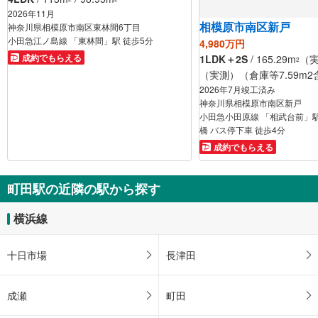
2026年11月
相模原市南区新戸
神奈川県相模原市南区東林間6丁目
小田急江ノ島線 「東林間」駅 徒歩5分
4,980万円
成約でもらえる
1LDK＋2S
/ 165.29m
（実
2
（実測）（倉庫等7.59m2
2026年7月竣工済み
神奈川県相模原市南区新戸
小田急小田原線 「相武台前」駅
橋 バス停下車 徒歩4分
成約でもらえる
町田駅の近隣の駅から探す
横浜線
十日市場
長津田
成瀬
町田