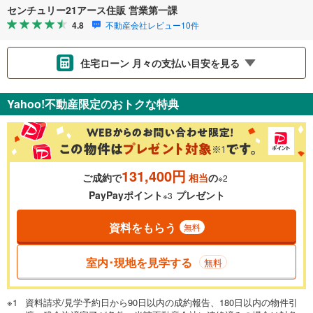
センチュリー21アース住販 営業第一課
4.8
不動産会社レビュー10件
住宅ローン 月々の支払い目安を見る
支払いの目安をシミュレーションすることができます。
Yahoo!不動産限定のおトクな特典
％
金利
131,400円
ご成約で
相当
の
※2
0.01%
14.99%
PayPayポイント
プレゼント
※3
資料をもらう
無料
返済期間
一般的には最長35年まで借り入れ可能です。多くの金融機関
室内･現地を見学する
無料
が完済時の年齢は80歳までを条件としています。
万円
頭金
閉じる
資料請求/見学予約日から90日以内の成約報告、180日以内の物件引