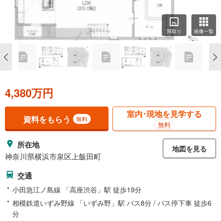
間取り
画像一覧
4,380万円
室内･現地を見学する
資料をもらう
無料
無料
所在地
地図を見る
神奈川県横浜市泉区上飯田町
交通
小田急江ノ島線 「高座渋谷」駅 徒歩19分
相模鉄道いずみ野線 「いずみ野」駅 バス8分 / バス停下車 徒歩6
分