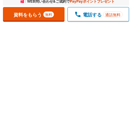
お気に入りに追加しました。
WEB問い合わせ&ご成約で
PayPayポイントプレゼント
一覧を開く
資料をもらう
電話する
通話無料
無料
1
チェックした
件
をまとめて
資料をもらう
無料