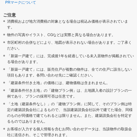
PRマークについて
ご注意
消費税および地方消費税の対象となる場合は税込み価格が表示されていま
す。
物件の写真やイラスト、CGなどは実際と異なる場合があります。
市区町村の合併などにより、地図が表示されない場合があります。ご了承く
ださい。
「新築一戸建て」には、完成後1年を経過している未入居物件が掲載されてい
る場合があります。
「新築一戸建て」には、販売住戸が複数の物件は、全ての住戸に該当しない
項目もあります。各問い合わせ先にご確認ください。
「建築条件付き土地」の価格には、建物価格は含まれません。
「建築条件付き土地」の「建物プラン例」は、土地購入者の設計プランの一
例であり、プランの採用可否は任意です。
「土地（建築条件なし）」の「建物プラン例」に関して、そのプラン例は特
定の建築請負会社によるもので、 当該建築請負会社以外で建てた場合、同様
のものが同価格で建てられるとは限りません。また、建築請負会社を特定す
るものではありません。
お客様が入力する個人情報を含むお問い合わせデータは、当該物件の取扱会
社に送信され、そこで管理されます。