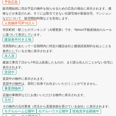
予告広告
販売開始前に売出予定の物件を知らせるための広告の場合に表示されます。価
格などが未定のため、すぐには取引できない分譲宅地や新築住宅、マンション
などについて、販売開始時期などを告知します。
人気物件TOP10入り
市区町村・駅ごとのランキング（火曜更新）です。Yahoo!不動産独自のルール
に基づいて表示しています。
建築条件付き土地
売買契約にあたって一定期間内に特定の建設会社と建築請負契約を結ぶことを
条件にしている土地に表示されます。
未入居
建築工事完了日から1年以上経過したものの、まだ誰も住んだことがない住宅に
表示されます。
賃貸中
賃貸中の物件に表示されます。
賃貸中の物件は、原則ご自身でお住まいいただくことができません。
事業用物件
店舗や事務所などにお使いいただける物件に表示されます。
元付
その物件の元付業者（売主から直接依頼を受けている会社）に表示されます。
モデルルーム公開中
モデルハウス公開中
現地見学会開催中