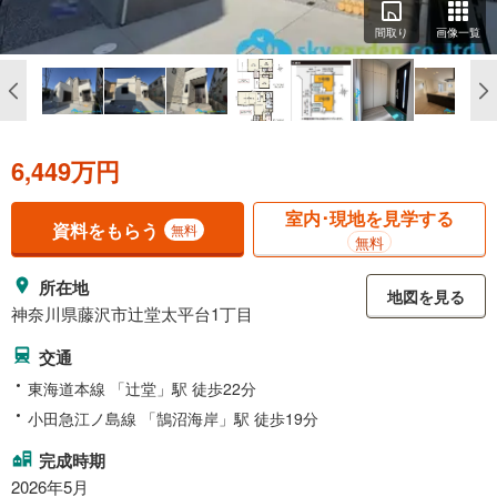
間取り
画像一覧
6,449万円
室内･現地を見学する
資料をもらう
無料
無料
所在地
地図を見る
神奈川県藤沢市辻堂太平台1丁目
交通
東海道本線 「辻堂」駅 徒歩22分
小田急江ノ島線 「鵠沼海岸」駅 徒歩19分
完成時期
2026年5月