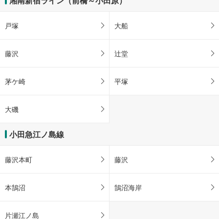
湘南新宿ライン（前橋～小田原）
戸塚
大船
藤沢
辻堂
茅ケ崎
平塚
大磯
小田急江ノ島線
藤沢本町
藤沢
本鵠沼
鵠沼海岸
片瀬江ノ島