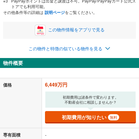
PayPayポイントは出金と譲渡は不可。PayPay/PayPayカード公式ス
い。一般的には物件価格の2割までが目安です。
万円
トアでも利用可能。
ボーナス
閉じる
/回
その他条件等の詳細は
説明ページ
をご覧ください。
この物件情報をアプリで見る
0円
6,449万円
年2回払いを想定しています。毎月の返済額に加えて、ボー
この物件と特徴の似ている物件を見る
ナス時の増額分（1回分）を入力してください。
ボーナス払いの限度額は金融機関によって異なります。
物件概要
167,406
円
/月
月々の返済額
閉じる
「金利」については、ご利用を予定されている金融機関等にご確認の
6,449万円
価格
上、ご自身での入力をお願いいたします。初期設定で自動入力されてい
る値は、実際の金融機関等における貸出金利とは何ら関係がなく、実際
初期費用は諸条件で変わります。
の金融機関等における貸出金利を何ら保証するものではありません。返
不動産会社に相談しませんか？
済方法「元利均等返済」にて算出しております。入力された金利を35年
適用した場合の計算結果を表示しています。
その他月額費用や、初期費用がかかります。ご注意ください。実際にお
初期費用が知りたい
無料
借り入れの際は各金融機関等に、必ずご自身でご確認をお願いいたしま
す。
条件によってお借り入れができないことがあります。
専有面積
-