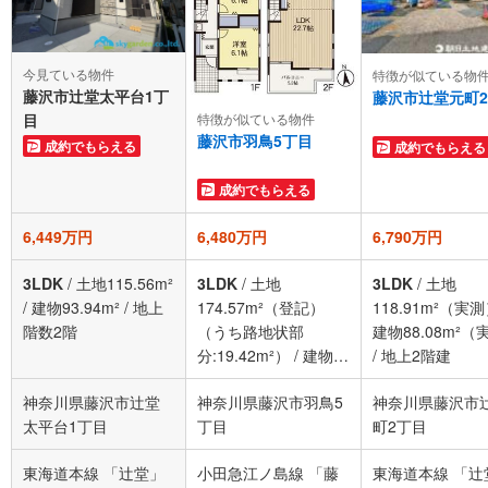
今見ている物件
特徴が似ている物
藤沢市辻堂太平台1丁
藤沢市辻堂元町
特徴が似ている物件
目
藤沢市羽鳥5丁目
成約でもらえる
成約でもらえる
成約でもらえる
6,449万円
6,480万円
6,790万円
3LDK
/
土地115.56m²
3LDK
/
土地
3LDK
/
土地
/
建物93.94m²
/
地上
174.57m²（登記）
118.91m²（実
階数2階
（うち路地状部
建物88.08m²（
分:19.42m²）
/
建物
/
地上2階建
104.75m²（実測）
/
神奈川県藤沢市辻堂
神奈川県藤沢市羽鳥5
神奈川県藤沢市
地上2階建
太平台1丁目
丁目
町2丁目
東海道本線 「辻堂」
小田急江ノ島線 「藤
東海道本線 「辻