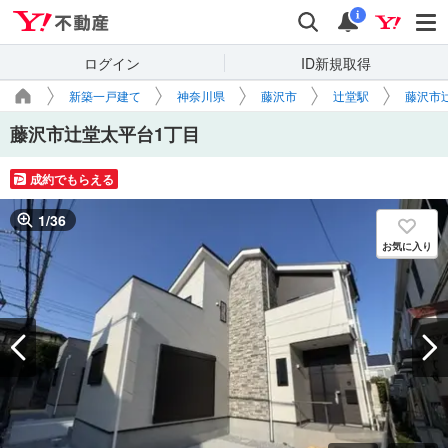
Yahoo!不動産
検索
通知
i
ログイン
ID新規取得
新築一戸建て
神奈川県
藤沢市
辻堂駅
藤沢市
藤沢市辻堂太平台1丁目
成約でもらえる
1
/
36
お気に入り