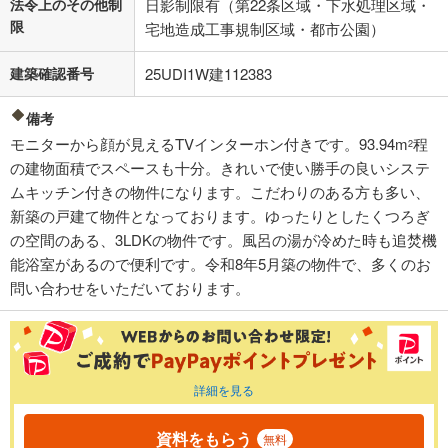
法令上のその他制
日影制限有（第22条区域・下水処理区域・
限
宅地造成工事規制区域・都市公園）
建築確認番号
25UDI1W建112383
備考
モニターから顔が見えるTVインターホン付きです。93.94m
程
2
の建物面積でスペースも十分。きれいで使い勝手の良いシステ
ムキッチン付きの物件になります。こだわりのある方も多い、
新築の戸建て物件となっております。ゆったりとしたくつろぎ
の空間のある、3LDKの物件です。風呂の湯が冷めた時も追焚機
能浴室があるので便利です。令和8年5月築の物件で、多くのお
問い合わせをいただいております。
詳細を見る
資料をもらう
無料