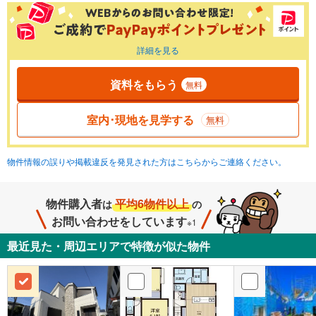
詳細を見る
資料をもらう
無料
室内･現地を見学する
無料
物件情報の誤りや掲載違反を発見された方はこちらからご連絡ください。
物件購入者
平均6物件以上
は
の
お問い合わせをしています
※1
最近見た・周辺エリアで特徴が似た物件