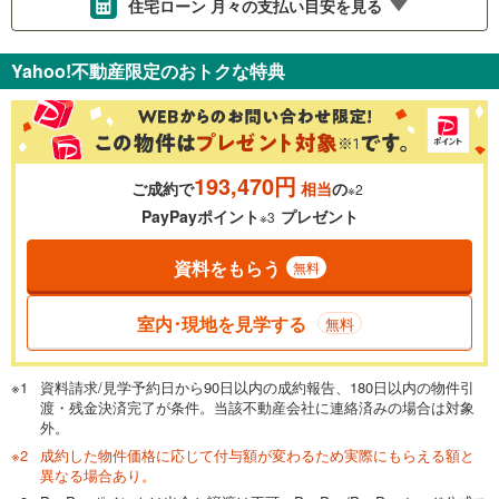
住宅ローン 月々の支払い目安を見る
支払いの目安をシミュレーションすることができます。
Yahoo!不動産限定のおトクな特典
％
金利
193,470円
ご成約で
相当
の
※2
0.01%
14.99%
PayPayポイント
プレゼント
※3
資料をもらう
無料
返済期間
一般的には最長35年まで借り入れ可能です。多くの金融機関
室内･現地を見学する
無料
が完済時の年齢は80歳までを条件としています。
万円
頭金
閉じる
資料請求/見学予約日から90日以内の成約報告、180日以内の物件引
渡・残金決済完了が条件。当該不動産会社に連絡済みの場合は対象
外。
成約した物件価格に応じて付与額が変わるため実際にもらえる額と
0万円
6,449万円
異なる場合あり。
自己資金から住宅購入にかけられる金額を入力してくださ