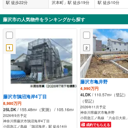
駅 徒歩22分
沢本町」駅 徒歩19分
駅 徒歩10分
藤沢市の人気物件をランキングから探す
1
2
藤沢市亀井野
4,990万円
4LDK
/ 110.57m
（登記） /
2
藤沢市鵠沼海岸4丁目
（登記）
8,980万円
2026年11月予定
2SLDK
/ 155.48m
（実測） / 105.16m
2
2
神奈川県藤沢市亀井野
2026年9月予定
小田急江ノ島線 「六会日大前」
神奈川県藤沢市鵠沼海岸4丁目
成約でもらえる
小田急江ノ島線 「鵠沼海岸」駅 徒歩14分