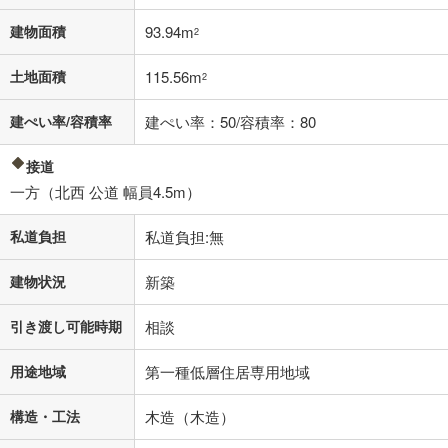
不動産会社に購入相談をする
無料
建物面積
93.94m
2
土地面積
115.56m
2
閉じる
建ぺい率/容積率
建ぺい率：50/容積率：80
接道
一方（北西 公道 幅員4.5m）
私道負担
私道負担:無
建物状況
新築
引き渡し可能時期
相談
用途地域
第一種低層住居専用地域
構造・工法
木造（木造）