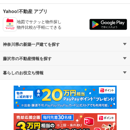
Yahoo!不動産 アプリ
地図でサクッと物件探し
物件比較が手軽にできる
神奈川県の新築一戸建てを探す
藤沢市の不動産情報を探す
路線・駅から探す
地域から探す
暮らしのお役立ち情報
不動産・住宅
賃貸住宅
通勤・通学時間から探す
地図から探す
マンションカタログ
教えて！住まいの先生
新築マンション
中古マンション
新築一戸建て
中古一戸建て
注文住宅
土地