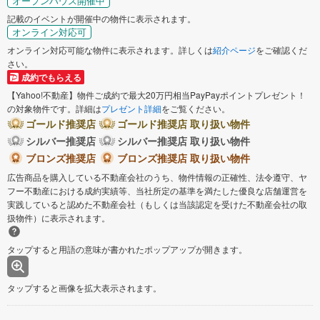
オープンハウス開催中
記載のイベントが開催中の物件に表示されます。
オンライン対応可
オンライン対応可能な物件に表示されます。詳しくは
紹介ページ
をご確認くだ
さい。
成約でもらえる
【Yahoo!不動産】物件ご成約で最大20万円相当PayPayポイントプレゼント！
の対象物件です。詳細は
プレゼント詳細
をご覧ください。
ゴールド推奨店
ゴールド推奨店 取り扱い物件
シルバー推奨店
シルバー推奨店 取り扱い物件
ブロンズ推奨店
ブロンズ推奨店 取り扱い物件
広告商品を購入している不動産会社のうち、物件情報の正確性、法令遵守、ヤ
フー不動産における成約実績等、当社所定の基準を満たした優良な店舗運営を
実践していると認めた不動産会社（もしくは当該認定を受けた不動産会社の取
扱物件）に表示されます。
タップすると用語の意味が書かれたポップアップが開きます。
タップすると画像を拡大表示されます。