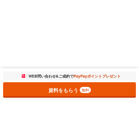
お気に入りに追加しました。
WEB問い合わせ&ご成約で
PayPayポイントプレゼント
一覧を開く
資料をもらう
無料
1
チェックした
件
をまとめて
資料をもらう
無料