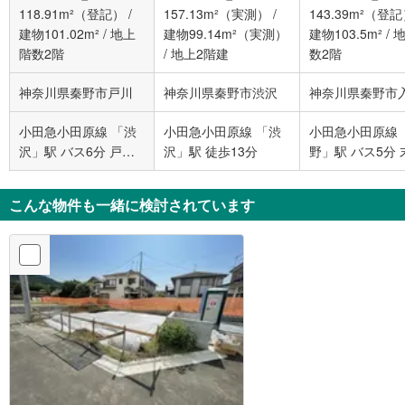
118.91m²（登記）
/
157.13m²（実測）
/
143.39m²（登
建物101.02m²
/
地上
建物99.14m²（実測）
建物103.5m²
/
階数2階
/
地上2階建
数2階
神奈川県秦野市戸川
神奈川県秦野市渋沢
神奈川県秦野市
小田急小田原線 「渋
小田急小田原線 「渋
小田急小田原線 
沢」駅 バス6分 戸川
沢」駅 徒歩13分
野」駅 バス5分 
台 バス停下車 徒歩9
小学校前 バス停
分
徒歩1分
こんな物件も一緒に検討されています