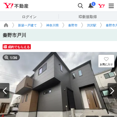
Yahoo!不動産
検索
通知
i
ログイン
ID新規取得
新築一戸建て
神奈川県
秦野市
渋沢駅
秦野市
秦野市戸川
成約でもらえる
1
/
36
お気に入り