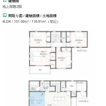
建物階
地上階数2階
間取り図 / 建物面積 / 土地面積
4LDK / 101.02m
/ 118.91m
（登記）
2
2