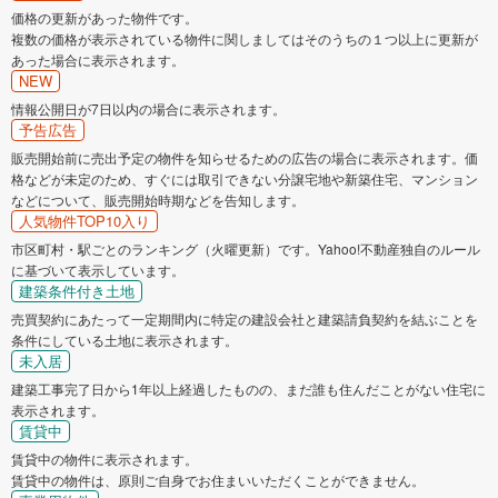
価格の更新があった物件です。
複数の価格が表示されている物件に関しましてはそのうちの１つ以上に更新が
あった場合に表示されます。
NEW
情報公開日が7日以内の場合に表示されます。
予告広告
販売開始前に売出予定の物件を知らせるための広告の場合に表示されます。価
格などが未定のため、すぐには取引できない分譲宅地や新築住宅、マンション
などについて、販売開始時期などを告知します。
人気物件TOP10入り
市区町村・駅ごとのランキング（火曜更新）です。Yahoo!不動産独自のルール
に基づいて表示しています。
建築条件付き土地
売買契約にあたって一定期間内に特定の建設会社と建築請負契約を結ぶことを
条件にしている土地に表示されます。
未入居
建築工事完了日から1年以上経過したものの、まだ誰も住んだことがない住宅に
表示されます。
賃貸中
賃貸中の物件に表示されます。
賃貸中の物件は、原則ご自身でお住まいいただくことができません。