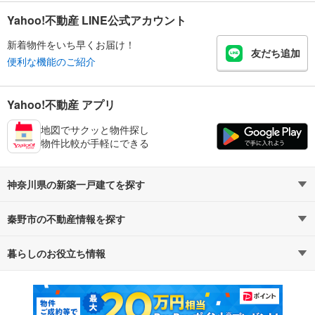
Yahoo!不動産 LINE公式アカウント
新着物件をいち早くお届け！
友だち追加
便利な機能のご紹介
Yahoo!不動産 アプリ
地図でサクッと物件探し
物件比較が手軽にできる
神奈川県の新築一戸建てを探す
秦野市の不動産情報を探す
路線・駅から探す
地域から探す
暮らしのお役立ち情報
不動産・住宅
賃貸住宅
通勤・通学時間から探す
地図から探す
マンションカタログ
教えて！住まいの先生
新築マンション
中古マンション