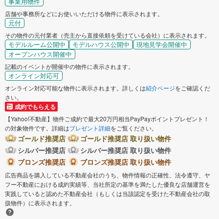
事業用物件
店舗や事務所などにお使いいただける物件に表示されます。
元付
その物件の元付業者（売主から直接依頼を受けている会社）に表示されます。
モデルルーム公開中
モデルハウス公開中
現地見学会開催中
オープンハウス開催中
記載のイベントが開催中の物件に表示されます。
オンライン対応可
オンライン対応可能な物件に表示されます。詳しくは
紹介ページ
をご確認くだ
さい。
成約でもらえる
【Yahoo!不動産】物件ご成約で最大20万円相当PayPayポイントプレゼント！
の対象物件です。詳細は
プレゼント詳細
をご覧ください。
ゴールド推奨店
ゴールド推奨店 取り扱い物件
シルバー推奨店
シルバー推奨店 取り扱い物件
ブロンズ推奨店
ブロンズ推奨店 取り扱い物件
広告商品を購入している不動産会社のうち、物件情報の正確性、法令遵守、ヤ
フー不動産における成約実績等、当社所定の基準を満たした優良な店舗運営を
実践していると認めた不動産会社（もしくは当該認定を受けた不動産会社の取
扱物件）に表示されます。