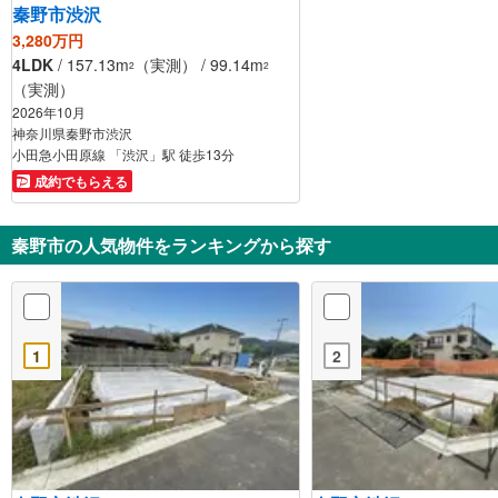
秦野市渋沢
3,280万円
4LDK
/ 157.13m
（実測） / 99.14m
2
2
（実測）
2026年10月
神奈川県秦野市渋沢
小田急小田原線 「渋沢」駅 徒歩13分
成約でもらえる
秦野市の人気物件をランキングから探す
1
2