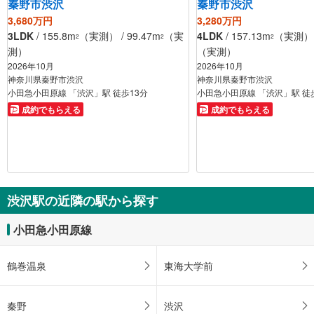
秦野市渋沢
秦野市渋沢
3,680万円
3,280万円
3LDK
/ 155.8m
（実測） / 99.47m
（実
4LDK
/ 157.13m
（実測） /
2
2
2
測）
（実測）
2026年10月
2026年10月
神奈川県秦野市渋沢
神奈川県秦野市渋沢
小田急小田原線 「渋沢」駅 徒歩13分
小田急小田原線 「渋沢」駅 徒
成約でもらえる
成約でもらえる
渋沢駅の近隣の駅から探す
小田急小田原線
鶴巻温泉
東海大学前
秦野
渋沢