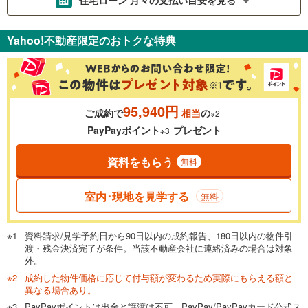
住宅ローン 月々の支払い目安を見る
支払いの目安をシミュレーションすることができます。
Yahoo!不動産限定のおトクな特典
％
金利
95,940円
ご成約で
相当
の
※2
0.01%
14.99%
PayPayポイント
プレゼント
※3
資料をもらう
無料
返済期間
一般的には最長35年まで借り入れ可能です。多くの金融機関
室内･現地を見学する
無料
が完済時の年齢は80歳までを条件としています。
万円
頭金
閉じる
資料請求/見学予約日から90日以内の成約報告、180日以内の物件引
渡・残金決済完了が条件。当該不動産会社に連絡済みの場合は対象
外。
成約した物件価格に応じて付与額が変わるため実際にもらえる額と
0万円
3,198万円
異なる場合あり。
自己資金から住宅購入にかけられる金額を入力してくださ
PayPayポイントは出金と譲渡は不可。PayPay/PayPayカード公式ス