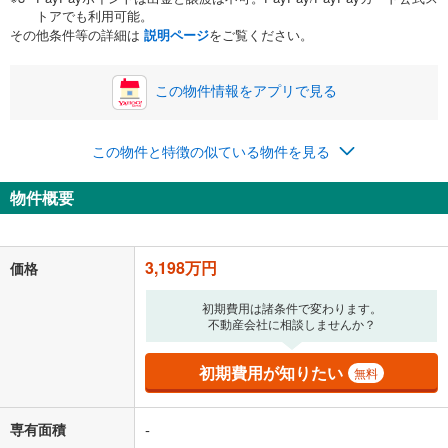
い。一般的には物件価格の2割までが目安です。
万円
トアでも利用可能。
ボーナス
閉じる
/回
その他条件等の詳細は
説明ページ
をご覧ください。
この物件情報をアプリで見る
0円
3,198万円
年2回払いを想定しています。毎月の返済額に加えて、ボー
この物件と特徴の似ている物件を見る
ナス時の増額分（1回分）を入力してください。
ボーナス払いの限度額は金融機関によって異なります。
物件概要
83,015
円
/月
月々の返済額
閉じる
「金利」については、ご利用を予定されている金融機関等にご確認の
3,198万円
価格
上、ご自身での入力をお願いいたします。初期設定で自動入力されてい
る値は、実際の金融機関等における貸出金利とは何ら関係がなく、実際
初期費用は諸条件で変わります。
の金融機関等における貸出金利を何ら保証するものではありません。返
不動産会社に相談しませんか？
済方法「元利均等返済」にて算出しております。入力された金利を35年
適用した場合の計算結果を表示しています。
その他月額費用や、初期費用がかかります。ご注意ください。実際にお
初期費用が知りたい
無料
借り入れの際は各金融機関等に、必ずご自身でご確認をお願いいたしま
す。
条件によってお借り入れができないことがあります。
専有面積
-