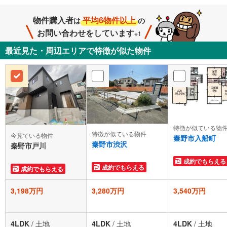
物件購入者
平均6物件以上
は
の
お問い合わせをしています
※1
最近見た・周辺エリアで特徴が似た物件
特徴が似ている物
特徴が似ている物件
今見ている物件
秦野市入船町
秦野市渋沢
秦野市戸川
成約でもらえる
成約でもらえる
成約でもらえる
3,198万円
3,280万円
3,540万円
4LDK
/
土地
4LDK
/
土地
4LDK
/
土地