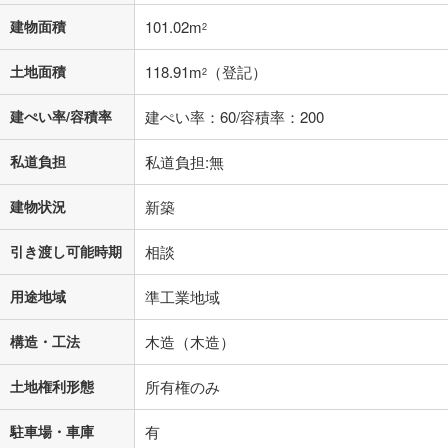
不動産会社に購入相談をする
無料
建物面積
101.02m
2
土地面積
118.91m
（登記）
2
閉じる
建ぺい率/容積率
建ぺい率：60/容積率：200
私道負担
私道負担:無
建物状況
新築
引き渡し可能時期
相談
用途地域
準工業地域
構造・工法
木造（木造）
土地権利形態
所有権のみ
駐車場・車庫
有