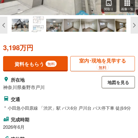
間取り
画像一覧
3,198万円
室内･現地を見学する
資料をもらう
無料
無料
所在地
地図を見る
神奈川県秦野市戸川
交通
小田急小田原線 「渋沢」駅 バス6分 戸川台 バス停下車 徒歩9分
完成時期
2026年6月