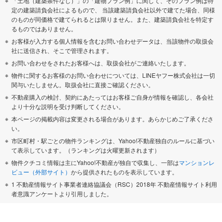
「土地（建築条件なし）」の「建物プラン例」に関して、そのプラン例は特
定の建築請負会社によるもので、 当該建築請負会社以外で建てた場合、同様
のものが同価格で建てられるとは限りません。また、建築請負会社を特定す
るものではありません。
お客様が入力する個人情報を含むお問い合わせデータは、当該物件の取扱会
社に送信され、そこで管理されます。
お問い合わせをされたお客様へは、取扱会社がご連絡いたします。
物件に関するお客様のお問い合わせについては、LINEヤフー株式会社は一切
関与いたしません。取扱会社に直接ご確認ください。
不動産購入の検討、契約にあたってはお客様ご自身が情報を確認し、各会社
より十分な説明を受け判断してください。
本ページの掲載内容は変更される場合があります。あらかじめご了承くださ
い。
市区町村・駅ごとの物件ランキングは、Yahoo!不動産独自のルールに基づい
て表示しています。（ランキングは火曜更新されます）
物件クチコミ情報は主にYahoo!不動産が独自で収集し、一部は
マンションレ
ビュー（外部サイト）
から提供されたものを表示しています。
1 不動産情報サイト事業者連絡協議会（RSC）2018年 不動産情報サイト利用
者意識アンケートより引用しました。