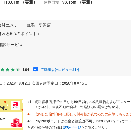
118.01m
（実測）
93.15m
（実測）
建物面積
2
2
会社エステート白馬 所沢店）
ばれる5つのポイント＞
別相談サービス
不動産会社レビュー34件
4.94
：2026年8月2日 次回更新予定日：2026年8月15日
資料請求/見学予約日から90日以内の成約報告およびアンケー
了が条件。当該不動産会社に連絡済みの場合は対象外。
成約した物件価格に応じて付与額が変わるため実際にもらえ
の
※2
PayPayポイントは出金と譲渡は不可。PayPay/PayPay
その他条件等の詳細は
説明ページ
をご覧ください。