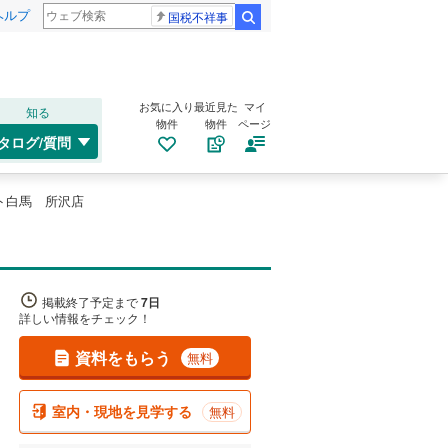
ヘルプ
国税不祥事
検索
お気に入り
最近見た
マイ
知る
物件
物件
ページ
タログ/質問
ト白馬 所沢店
掲載終了予定まで
7日
詳しい情報をチェック！
資料をもらう
無料
室内・現地を見学する
無料