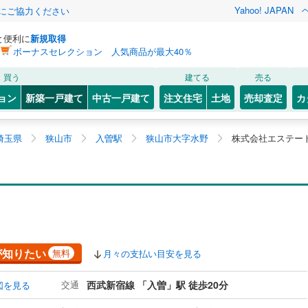
Yahoo! JAPAN
金にご協力ください
と便利に
新規取得
ボーナスセレクション 人気商品が最大40％
買う
建てる
売る
ョン
新築一戸建て
中古一戸建て
注文住宅
土地
売却査定
カ
埼玉県
狭山市
入曽駅
狭山市大字水野
株式会社エステー
が知りたい
無料
月々の支払い目安を見る
交通
西武新宿線 「入曽」駅 徒歩20分
図を見る