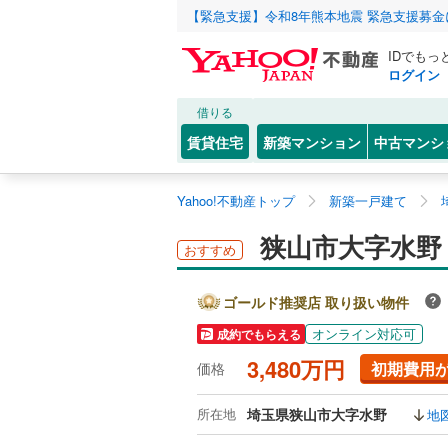
【緊急支援】令和8年熊本地震 緊急支援募
IDでもっ
ログイン
借りる
賃貸住宅
新築マンション
中古マンシ
Yahoo!不動産トップ
新築一戸建て
狭山市大字水野
おすすめ
ゴールド推奨店 取り扱い物件
オンライン対応可
成約でもらえる
3,480万円
初期費用
価格
所在地
埼玉県狭山市大字水野
地