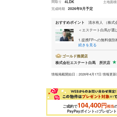
間取り
4LDK
土地面積
2026年9月予定
完成時期
おすすめポイント
清水有人 （株式
＜エステート白馬が選
1.提携FPへの無料個
続きを見る
ゴールド推奨店
株式会社エステート白馬 所沢店
情報掲載開始日：2026年4月17日 情報更新日
104,400
円
ご成約で
相当
PayPayポイント
プレゼント
※3