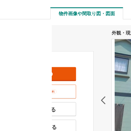
物件画像や間取り図・図面
外観・現
資料をもらう
無料
室内･現地を見学する
無料
特徴の似た物件を見る
お気に入りに追加する