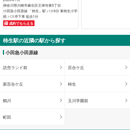
神奈川県川崎市麻生区王禅寺東5丁目
小田急小田原線 「柿生」駅 バス6分 東柿生小学
校 バス停下車 徒歩1分
成約でもらえる
柿生駅の近隣の駅から探す
小田急小田原線
読売ランド前
百合ケ丘
新百合ケ丘
柿生
鶴川
玉川学園前
町田