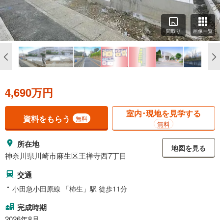
間取り
画像一覧
4,690万円
室内･現地を見学する
資料をもらう
無料
無料
所在地
地図を見る
神奈川県川崎市麻生区王禅寺西7丁目
交通
小田急小田原線 「柿生」駅 徒歩11分
完成時期
2026年8月