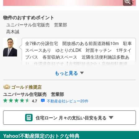
物件のおすすめポイント
ユニバーサル住宅販売 営業部
高木誠
全7棟の分譲住宅 開放感のある前面道路幅10m 駐車
スペースあり ゆとりのLDK 対面キッチン 1坪タイ
プバス 各室収納スペース 近隣生活便利施設多数あ
り 住環境良好です【古淵駅徒歩2分！店舗前駐車場完
備！】弊社は1993年に相模…
もっと見る
ゴールド推奨店
ユニバーサル住宅販売 営業部
4.7
不動産会社レビュー20件
住宅ローン 月々の支払い目安を見る
支払いの目安をシミュレーションすることができます。
Yahoo!不動産限定のおトクな特典