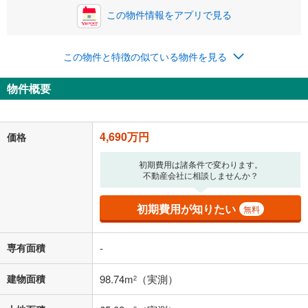
この物件情報をアプリで見る
0円
4,690万円
年2回払いを想定しています。毎月の返済額に加えて、ボー
この物件と特徴の似ている物件を見る
ナス時の増額分（1回分）を入力してください。
ボーナス払いの限度額は金融機関によって異なります。
物件概要
121,745
円
/月
月々の返済額
閉じる
「金利」については、ご利用を予定されている金融機関等にご確認の
4,690万円
価格
上、ご自身での入力をお願いいたします。初期設定で自動入力されてい
る値は、実際の金融機関等における貸出金利とは何ら関係がなく、実際
初期費用は諸条件で変わります。
の金融機関等における貸出金利を何ら保証するものではありません。返
不動産会社に相談しませんか？
済方法「元利均等返済」にて算出しております。入力された金利を35年
適用した場合の計算結果を表示しています。
その他月額費用や、初期費用がかかります。ご注意ください。実際にお
初期費用が知りたい
無料
借り入れの際は各金融機関等に、必ずご自身でご確認をお願いいたしま
す。
条件によってお借り入れができないことがあります。
専有面積
-
不動産会社に購入相談をする
無料
建物面積
98.74m
（実測）
2