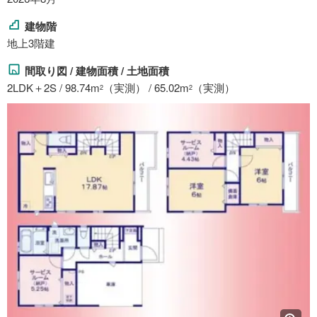
建物階
地上3階建
間取り図 / 建物面積 / 土地面積
2LDK＋2S / 98.74m
（実測） / 65.02m
（実測）
2
2