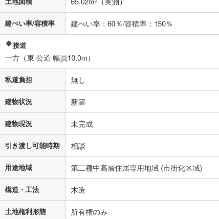
土地面積
65.02m
（実測）
2
閉じる
建ぺい率/容積率
建ぺい率：60％/容積率：150％
接道
一方（東 公道 幅員10.0m）
私道負担
無し
建物状況
新築
建物現況
未完成
引き渡し可能時期
相談
用途地域
第二種中高層住居専用地域 (市街化区域)
構造・工法
木造
土地権利形態
所有権のみ