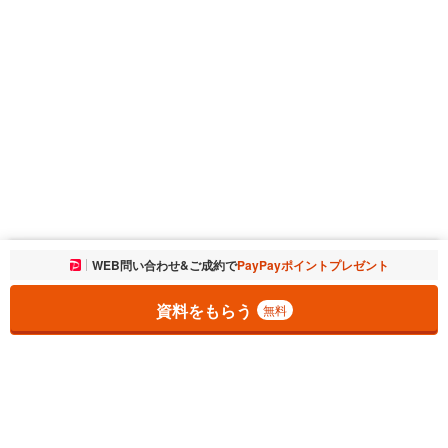
お気に入りに追加しました。
WEB問い合わせ&ご成約で
PayPayポイントプレゼント
一覧を開く
資料をもらう
無料
1
チェックした
件
をまとめて
資料をもらう
無料