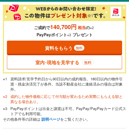
％
金利
140,700円
ご成約で
相当
の
※2
0.01%
14.99%
PayPayポイント
プレゼント
※3
資料をもらう
無料
返済期間
一般的には最長35年まで借り入れ可能です。多くの金融機関
室内･現地を見学する
無料
が完済時の年齢は80歳までを条件としています。
万円
頭金
閉じる
資料請求/見学予約日から90日以内の成約報告、180日以内の物件引
渡・残金決済完了が条件。当該不動産会社に連絡済みの場合は対象
外。
成約した物件価格に応じて付与額が変わるため実際にもらえる額と
0万円
4,690万円
異なる場合あり。
自己資金から住宅購入にかけられる金額を入力してくださ
PayPayポイントは出金と譲渡は不可。PayPay/PayPayカード公式ス
い。一般的には物件価格の2割までが目安です。
万円
トアでも利用可能。
ボーナス
閉じる
/回
その他条件等の詳細は
説明ページ
をご覧ください。