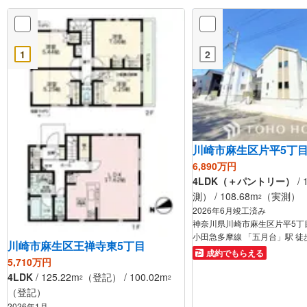
1
2
川崎市麻生区片平5丁
6,890万円
4LDK（＋パントリー）
/ 
測） / 108.68m
（実測）
2
2026年6月竣工済み
神奈川県川崎市麻生区片平5丁
小田急多摩線 「五月台」駅 徒
川崎市麻生区王禅寺東5丁目
成約でもらえる
5,710万円
4LDK
/ 125.22m
（登記） / 100.02m
2
2
（登記）
2026年1月