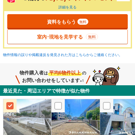
詳細を見る
資料をもらう
無料
室内･現地を見学する
無料
物件情報の誤りや掲載違反を発見された方はこちらからご連絡ください。
物件購入者
平均6物件以上
は
の
お問い合わせをしています
※1
最近見た・周辺エリアで特徴が似た物件