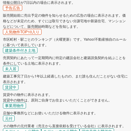
情報公開日が7日以内の場合に表示されます。
予告広告
販売開始前に売出予定の物件を知らせるための広告の場合に表示されます。価
格などが未定のため、すぐには取引できない分譲宅地や新築住宅、マンション
などについて、販売開始時期などを告知します。
人気物件TOP10入り
市区町村・駅ごとのランキング（火曜更新）です。Yahoo!不動産独自のルール
に基づいて表示しています。
建築条件付き土地
売買契約にあたって一定期間内に特定の建設会社と建築請負契約を結ぶことを
条件にしている土地に表示されます。
未入居
建築工事完了日から1年以上経過したものの、まだ誰も住んだことがない住宅に
表示されます。
賃貸中
賃貸中の物件に表示されます。
賃貸中の物件は、原則ご自身でお住まいいただくことができません。
事業用物件
店舗や事務所などにお使いいただける物件に表示されます。
元付
その物件の元付業者（売主から直接依頼を受けている会社）に表示されます。