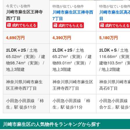
今見ている物件
特徴が似ている物件
特徴が似ている物
川崎市麻生区王禅寺
川崎市麻生区王禅寺西
川崎市麻生区高
西7丁目
7丁目
目
成約でもらえる
成約でもらえる
成約でもらえる
4,690万円
4,390万円
5,180万円
2LDK＋2S
/
土地
2LDK＋2S
/
土地
2LDK＋S
/
土地
65.02m²（実測）
/
建
65.27m²（実測）
/
建
116.66m²（実
物98.74m²（実測）
/
物89.01m²（実測）
/
建物103.5m²（
地上3階建
地上3階建
/
地上2階建
神奈川県川崎市麻生
神奈川県川崎市麻生区
神奈川県川崎市
区王禅寺西7丁目
王禅寺西7丁目
高石6丁目
小田急小田原線 「柿
小田急小田原線 「柿
小田急小田原線 
生」駅 徒歩11分
生」駅 徒歩11分
合ケ丘」駅 徒歩
川崎市麻生区の人気物件をランキングから探す