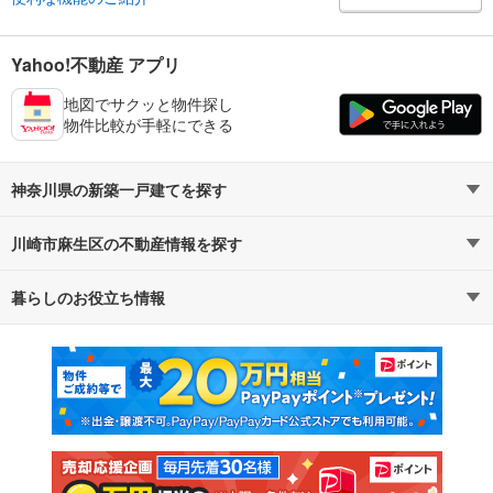
Yahoo!不動産 アプリ
地図でサクッと物件探し
物件比較が手軽にできる
神奈川県の新築一戸建てを探す
川崎市麻生区の不動産情報を探す
路線・駅から探す
地域から探す
暮らしのお役立ち情報
不動産・住宅
賃貸住宅
通勤・通学時間から探す
地図から探す
マンションカタログ
教えて！住まいの先生
新築マンション
中古マンション
新築一戸建て
中古一戸建て
注文住宅
土地