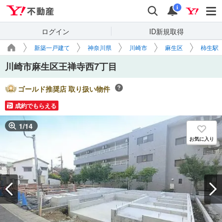
Yahoo!不動産
検索
通知
i
ログイン
ID新規取得
新築一戸建て
神奈川県
川崎市
麻生区
柿生駅
川崎市麻生区王禅寺西7丁目
ゴールド推奨店 取り扱い物件
成約でもらえる
1
/
14
お気に入り