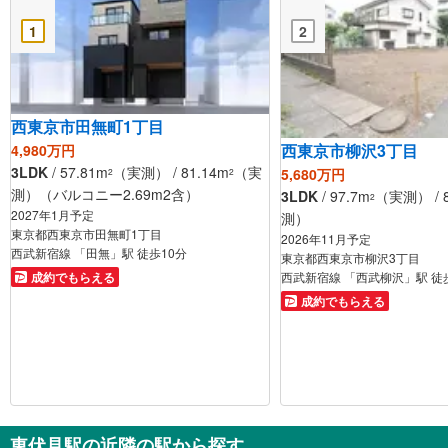
1
2
西東京市田無町1丁目
西東京市柳沢3丁目
4,980万円
3LDK
/ 57.81m
（実測） / 81.14m
（実
5,680万円
2
2
測）（バルコニー2.69m2含）
3LDK
/ 97.7m
（実測） / 8
2
2027年1月予定
測）
東京都西東京市田無町1丁目
2026年11月予定
西武新宿線 「田無」駅 徒歩10分
東京都西東京市柳沢3丁目
成約でもらえる
西武新宿線 「西武柳沢」駅 徒
成約でもらえる
東伏見駅の近隣の駅から探す