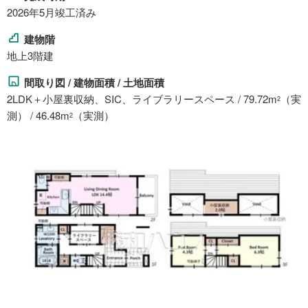
2026年5月竣工済み
建物階
地上3階建
間取り図 / 建物面積 / 土地面積
2LDK＋小屋裏収納、SIC、ライブラリースペース / 79.72m
（実
2
測） / 46.48m
（実測）
2