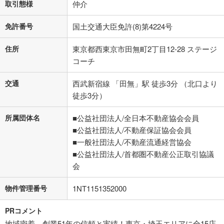
取引態様
仲介
免許番号
国土交通大臣免許(8)第4224号
住所
東京都西東京市田無町2丁目12-28 ステージ
コーチ
交通
西武新宿線 「田無」駅 徒歩3分 （北口より
徒歩3分）
所属団体名
■公益社団法人/全日本不動産協会会員
■公益社団法人/不動産保証協会会員
■一般社団法人/不動産流通経営協会
■公益社団法人/首都圏不動産公正取引協議
会
物件管理番号
1NT1151352000
PRコメント
地域密着、創業51年の信頼と実績！東京・埼玉エリアに全15店