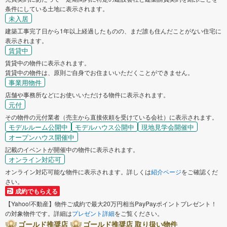
条件にしている土地に表示されます。
未入居
建築工事完了日から1年以上経過したものの、まだ誰も住んだことがない住宅に
表示されます。
賃貸中
賃貸中の物件に表示されます。
賃貸中の物件は、原則ご自身でお住まいいただくことができません。
事業用物件
店舗や事務所などにお使いいただける物件に表示されます。
元付
その物件の元付業者（売主から直接依頼を受けている会社）に表示されます。
モデルルーム公開中
モデルハウス公開中
現地見学会開催中
オープンハウス開催中
記載のイベントが開催中の物件に表示されます。
オンライン対応可
オンライン対応可能な物件に表示されます。詳しくは
紹介ページ
をご確認くだ
さい。
成約でもらえる
【Yahoo!不動産】物件ご成約で最大20万円相当PayPayポイントプレゼント！
の対象物件です。詳細は
プレゼント詳細
をご覧ください。
ゴールド推奨店
ゴールド推奨店 取り扱い物件