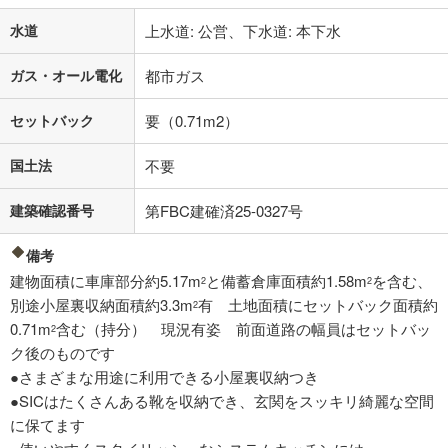
水道
上水道: 公営、下水道: 本下水
ガス・オール電化
都市ガス
セットバック
要（0.71m2）
国土法
不要
建築確認番号
第FBC建確済25-0327号
備考
建物面積に車庫部分約5.17m
と備蓄倉庫面積約1.58m
を含む、
2
2
別途小屋裏収納面積約3.3m
有 土地面積にセットバック面積約
2
0.71m
含む（持分） 現況有姿 前面道路の幅員はセットバッ
2
ク後のものです
●さまざまな用途に利用できる小屋裏収納つき
●SICはたくさんある靴を収納でき、玄関をスッキリ綺麗な空間
に保てます