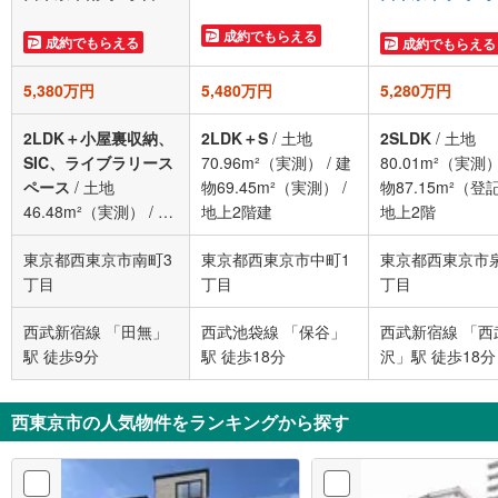
成約でもらえる
成約でもらえる
成約でもらえる
5,380万円
5,480万円
5,280万円
2LDK＋小屋裏収納、
2LDK＋S
/
土地
2SLDK
/
土地
SIC、ライブラリース
70.96m²（実測）
/
建
80.01m²（実測
ペース
/
土地
物69.45m²（実測）
/
物87.15m²（登
46.48m²（実測）
/
建
地上2階建
地上2階
物79.72m²（実測）
/
東京都西東京市南町3
東京都西東京市中町1
東京都西東京市
地上3階建
丁目
丁目
丁目
西武新宿線 「田無」
西武池袋線 「保谷」
西武新宿線 「西
駅 徒歩9分
駅 徒歩18分
沢」駅 徒歩18分
西東京市の人気物件をランキングから探す