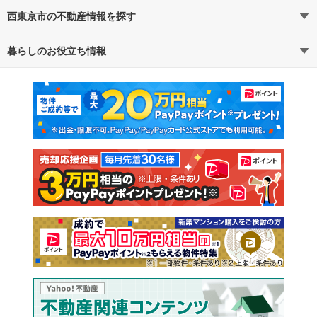
西東京市の不動産情報を探す
路線・駅から探す
地域から探す
暮らしのお役立ち情報
不動産・住宅
賃貸住宅
通勤・通学時間から探す
地図から探す
マンションカタログ
教えて！住まいの先生
新築マンション
中古マンション
新築一戸建て
中古一戸建て
注文住宅
土地
売却査定