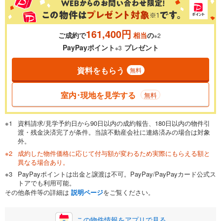
161,400円
ご成約で
相当
の
※2
0.01%
14.99%
PayPayポイント
プレゼント
※3
資料をもらう
無料
返済期間
一般的には最長35年まで借り入れ可能です。多くの金融機関
室内･現地を見学する
無料
が完済時の年齢は80歳までを条件としています。
万円
頭金
閉じる
資料請求/見学予約日から90日以内の成約報告、180日以内の物件引
渡・残金決済完了が条件。当該不動産会社に連絡済みの場合は対象
外。
成約した物件価格に応じて付与額が変わるため実際にもらえる額と
0万円
5,380万円
異なる場合あり。
自己資金から住宅購入にかけられる金額を入力してくださ
PayPayポイントは出金と譲渡は不可。PayPay/PayPayカード公式ス
い。一般的には物件価格の2割までが目安です。
万円
トアでも利用可能。
ボーナス
閉じる
/回
その他条件等の詳細は
説明ページ
をご覧ください。
この物件情報をアプリで見る