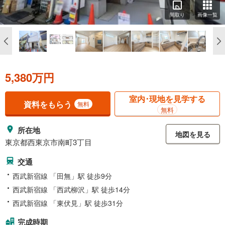
間取り
画像一覧
5,380万円
室内･現地を見学する
資料をもらう
無料
無料
所在地
地図を見る
東京都西東京市南町3丁目
交通
西武新宿線 「田無」駅 徒歩9分
西武新宿線 「西武柳沢」駅 徒歩14分
西武新宿線 「東伏見」駅 徒歩31分
完成時期