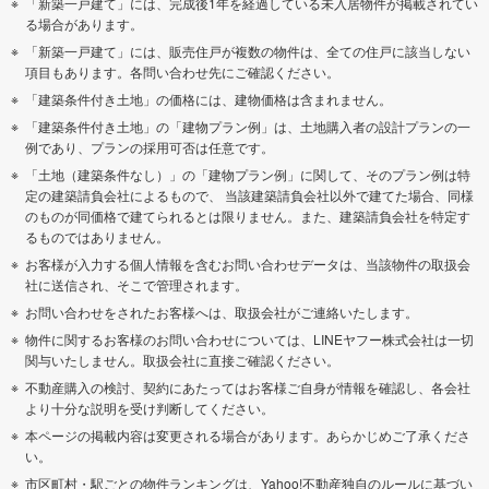
「新築一戸建て」には、完成後1年を経過している未入居物件が掲載されてい
る場合があります。
「新築一戸建て」には、販売住戸が複数の物件は、全ての住戸に該当しない
項目もあります。各問い合わせ先にご確認ください。
「建築条件付き土地」の価格には、建物価格は含まれません。
「建築条件付き土地」の「建物プラン例」は、土地購入者の設計プランの一
例であり、プランの採用可否は任意です。
「土地（建築条件なし）」の「建物プラン例」に関して、そのプラン例は特
定の建築請負会社によるもので、 当該建築請負会社以外で建てた場合、同様
のものが同価格で建てられるとは限りません。また、建築請負会社を特定す
るものではありません。
お客様が入力する個人情報を含むお問い合わせデータは、当該物件の取扱会
社に送信され、そこで管理されます。
お問い合わせをされたお客様へは、取扱会社がご連絡いたします。
物件に関するお客様のお問い合わせについては、LINEヤフー株式会社は一切
関与いたしません。取扱会社に直接ご確認ください。
不動産購入の検討、契約にあたってはお客様ご自身が情報を確認し、各会社
より十分な説明を受け判断してください。
本ページの掲載内容は変更される場合があります。あらかじめご了承くださ
い。
市区町村・駅ごとの物件ランキングは、Yahoo!不動産独自のルールに基づい