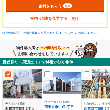
資料をもらう
無料
室内･現地を見学する
無料
物件情報の誤りや掲載違反を発見された方はこちらからご連絡ください。
物件購入者
平均6物件以上
は
の
お問い合わせをしています
※1
最近見た・周辺エリアで特徴が似た物件
特徴が似ている物件
今見ている物件
特徴が似ている物
西東京市中町1丁目
西東京市南町3丁目
西東京市泉町2