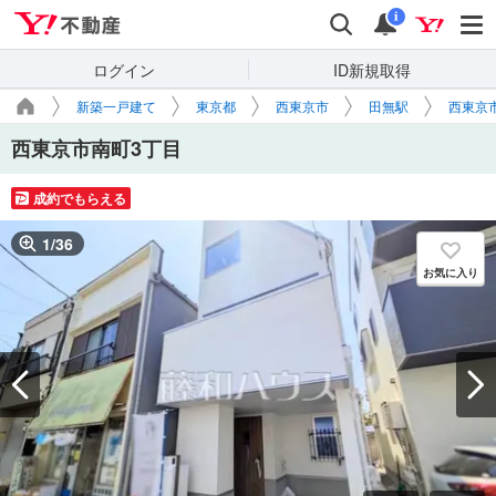
Yahoo!不動産
検索
通知
i
ログイン
ID新規取得
新築一戸建て
東京都
西東京市
田無駅
西東京
西東京市南町3丁目
成約でもらえる
1
/
36
お気に入り