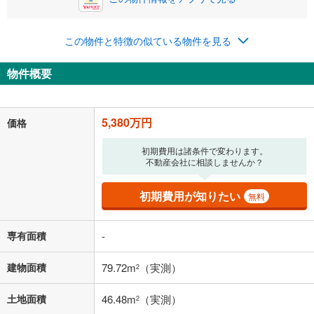
0円
5,380万円
年2回払いを想定しています。毎月の返済額に加えて、ボー
この物件と特徴の似ている物件を見る
ナス時の増額分（1回分）を入力してください。
ボーナス払いの限度額は金融機関によって異なります。
物件概要
139,656
円
/月
月々の返済額
閉じる
「金利」については、ご利用を予定されている金融機関等にご確認の
5,380万円
価格
上、ご自身での入力をお願いいたします。初期設定で自動入力されてい
る値は、実際の金融機関等における貸出金利とは何ら関係がなく、実際
初期費用は諸条件で変わります。
の金融機関等における貸出金利を何ら保証するものではありません。返
不動産会社に相談しませんか？
済方法「元利均等返済」にて算出しております。入力された金利を35年
適用した場合の計算結果を表示しています。
その他月額費用や、初期費用がかかります。ご注意ください。実際にお
初期費用が知りたい
無料
借り入れの際は各金融機関等に、必ずご自身でご確認をお願いいたしま
す。
条件によってお借り入れができないことがあります。
専有面積
-
不動産会社に購入相談をする
無料
建物面積
79.72m
（実測）
2
土地面積
46.48m
（実測）
2
閉じる