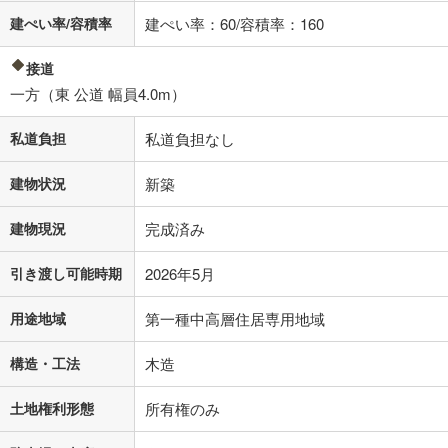
建ぺい率/容積率
建ぺい率：60/容積率：160
接道
一方（東 公道 幅員4.0m）
私道負担
私道負担なし
建物状況
新築
建物現況
完成済み
引き渡し可能時期
2026年5月
用途地域
第一種中高層住居専用地域
構造・工法
木造
土地権利形態
所有権のみ