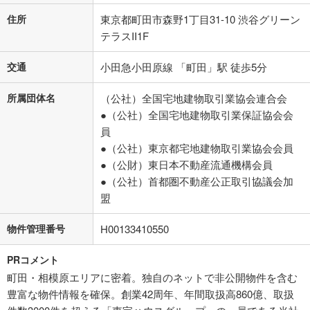
住所
東京都町田市森野1丁目31-10 渋谷グリーン
テラスII1F
交通
小田急小田原線 「町田」駅 徒歩5分
所属団体名
（公社）全国宅地建物取引業協会連合会
●（公社）全国宅地建物取引業保証協会会
員
●（公社）東京都宅地建物取引業協会会員
●（公財）東日本不動産流通機構会員
●（公社）首都圏不動産公正取引協議会加
盟
物件管理番号
H00133410550
PRコメント
町田・相模原エリアに密着。独自のネットで非公開物件を含む
豊富な物件情報を確保。創業42周年、年間取扱高860億、取扱