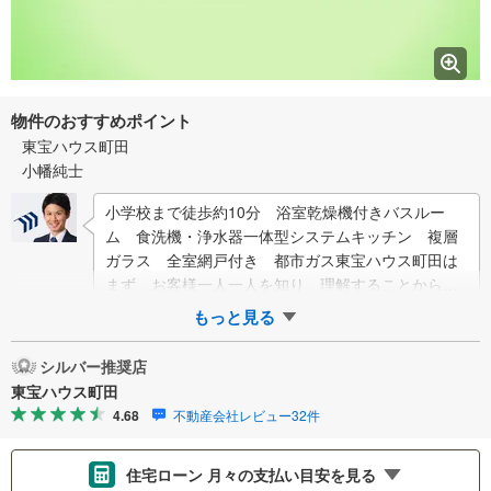
物件のおすすめポイント
東宝ハウス町田
小幡純士
小学校まで徒歩約10分 浴室乾燥機付きバスルー
ム 食洗機・浄水器一体型システムキッチン 複層
ガラス 全室網戸付き 都市ガス東宝ハウス町田は
まず、お客様一人一人を知り、理解することから始
めます。お客様のお話をきちんとお聞きし、しっ
もっと見る
か…
シルバー推奨店
東宝ハウス町田
4.68
不動産会社レビュー32件
住宅ローン 月々の支払い目安を見る