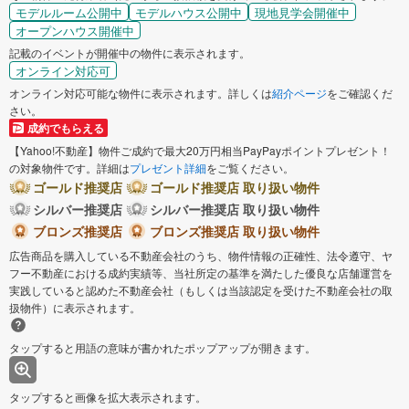
モデルルーム公開中
モデルハウス公開中
現地見学会開催中
オープンハウス開催中
記載のイベントが開催中の物件に表示されます。
オンライン対応可
オンライン対応可能な物件に表示されます。詳しくは
紹介ページ
をご確認くだ
さい。
成約でもらえる
【Yahoo!不動産】物件ご成約で最大20万円相当PayPayポイントプレゼント！
の対象物件です。詳細は
プレゼント詳細
をご覧ください。
ゴールド推奨店
ゴールド推奨店 取り扱い物件
シルバー推奨店
シルバー推奨店 取り扱い物件
ブロンズ推奨店
ブロンズ推奨店 取り扱い物件
広告商品を購入している不動産会社のうち、物件情報の正確性、法令遵守、ヤ
フー不動産における成約実績等、当社所定の基準を満たした優良な店舗運営を
実践していると認めた不動産会社（もしくは当該認定を受けた不動産会社の取
扱物件）に表示されます。
タップすると用語の意味が書かれたポップアップが開きます。
タップすると画像を拡大表示されます。