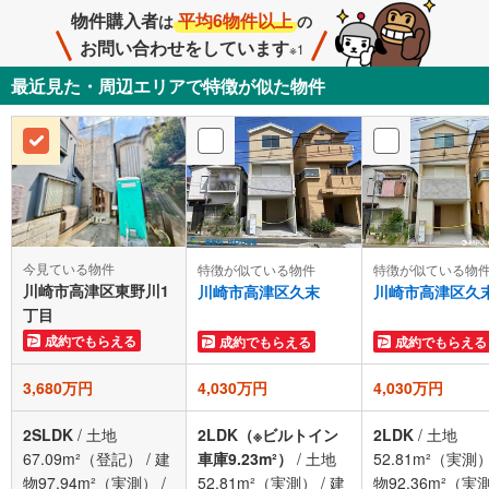
物件購入者
平均6物件以上
は
の
お問い合わせをしています
※1
最近見た・周辺エリアで特徴が似た物件
今見ている物件
特徴が似ている物件
特徴が似ている物
川崎市高津区東野川1
川崎市高津区久末
川崎市高津区久
丁目
成約でもらえる
成約でもらえる
成約でもらえる
3,680万円
4,030万円
4,030万円
2SLDK
/
土地
2LDK（※ビルトイン
2LDK
/
土地
67.09m²（登記）
/
建
車庫9.23m²）
/
土地
52.81m²（実測
物97.94m²（実測）
/
52.81m²（実測）
/
建
物92.36m²（実