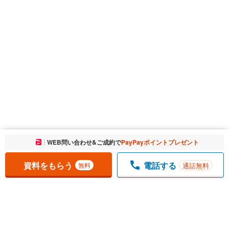
お気に入りに追加しました。
WEB問い合わせ&ご成約で
PayPayポイントプレゼント
一覧を開く
資料をもらう
電話する
通話無料
無料
1
チェックした
件
をまとめて
資料をもらう
無料