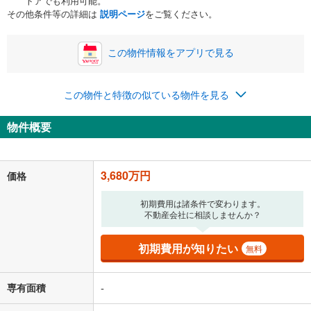
トアでも利用可能。
ボーナス
閉じる
/回
その他条件等の詳細は
説明ページ
をご覧ください。
この物件情報をアプリで見る
0円
3,680万円
年2回払いを想定しています。毎月の返済額に加えて、ボー
この物件と特徴の似ている物件を見る
ナス時の増額分（1回分）を入力してください。
ボーナス払いの限度額は金融機関によって異なります。
物件概要
95,527
円
/月
月々の返済額
閉じる
「金利」については、ご利用を予定されている金融機関等にご確認の
3,680万円
価格
上、ご自身での入力をお願いいたします。初期設定で自動入力されてい
る値は、実際の金融機関等における貸出金利とは何ら関係がなく、実際
初期費用は諸条件で変わります。
の金融機関等における貸出金利を何ら保証するものではありません。返
不動産会社に相談しませんか？
済方法「元利均等返済」にて算出しております。入力された金利を35年
適用した場合の計算結果を表示しています。
その他月額費用や、初期費用がかかります。ご注意ください。実際にお
初期費用が知りたい
無料
借り入れの際は各金融機関等に、必ずご自身でご確認をお願いいたしま
す。
条件によってお借り入れができないことがあります。
専有面積
-