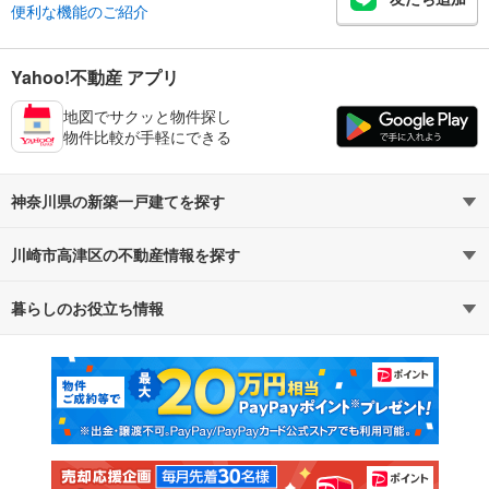
便利な機能のご紹介
Yahoo!不動産 アプリ
地図でサクッと物件探し
物件比較が手軽にできる
神奈川県の新築一戸建てを探す
川崎市高津区の不動産情報を探す
路線・駅から探す
地域から探す
暮らしのお役立ち情報
不動産・住宅
賃貸住宅
通勤・通学時間から探す
地図から探す
マンションカタログ
教えて！住まいの先生
新築マンション
中古マンション
新築一戸建て
中古一戸建て
注文住宅
土地