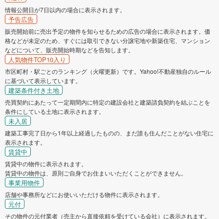
情報公開日が7日以内の場合に表示されます。
予告広告
販売開始前に売出予定の物件を知らせるための広告の場合に表示されます。価
格などが未定のため、すぐには取引できない分譲宅地や新築住宅、マンション
などについて、販売開始時期などを告知します。
人気物件TOP10入り
市区町村・駅ごとのランキング（火曜更新）です。Yahoo!不動産独自のルール
に基づいて表示しています。
建築条件付き土地
売買契約にあたって一定期間内に特定の建設会社と建築請負契約を結ぶことを
条件にしている土地に表示されます。
未入居
建築工事完了日から1年以上経過したものの、まだ誰も住んだことがない住宅に
表示されます。
賃貸中
賃貸中の物件に表示されます。
賃貸中の物件は、原則ご自身でお住まいいただくことができません。
事業用物件
店舗や事務所などにお使いいただける物件に表示されます。
元付
その物件の元付業者（売主から直接依頼を受けている会社）に表示されます。