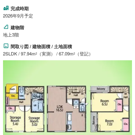
完成時期
2026年9月予定
建物階
地上3階
間取り図 / 建物面積 / 土地面積
2SLDK / 97.94m
（実測） / 67.09m
（登記）
2
2