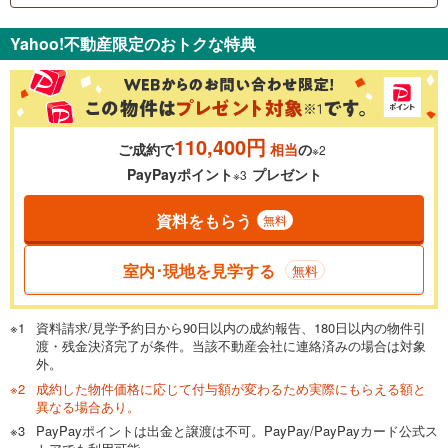
支払いの目安をシミュレーションすることができます。
Yahoo!不動産限定のおトクな特典
％
金利
110,400円
ご成約で
相当
の
※2
0.01%
14.99%
PayPayポイント
プレゼント
※3
資料をもらう
無料
返済期間
一般的には最長35年まで借り入れ可能です。多くの金融機関
室内･現地を見学する
無料
が完済時の年齢は80歳までを条件としています。
万円
頭金
閉じる
資料請求/見学予約日から90日以内の成約報告、180日以内の物件引
渡・残金決済完了が条件。当該不動産会社に連絡済みの場合は対象
外。
成約した物件価格に応じて付与額が変わるため実際にもらえる額と
0万円
3,680万円
異なる場合あり。
自己資金から住宅購入にかけられる金額を入力してくださ
PayPayポイントは出金と譲渡は不可。PayPay/PayPayカード公式ス
い。一般的には物件価格の2割までが目安です。
万円