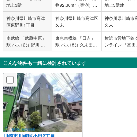
地上3階
物92.36m²（実測）
/
地上3階建
地上3階建
神奈川県川崎市高津
神奈川県川崎市高津区
神奈川県川崎市
区東野川1丁目
久末
久末
南武線 「武蔵中原」
東急東横線 「日吉」
横浜市営地下鉄
駅 バス12分 野川 バ
駅 バス18分 久末団地
ンライン 「高田
ス停下車 徒歩2分
バス停下車 徒歩1分
徒歩20分
こんな物件も一緒に検討されています
川崎市川崎区小田2丁目