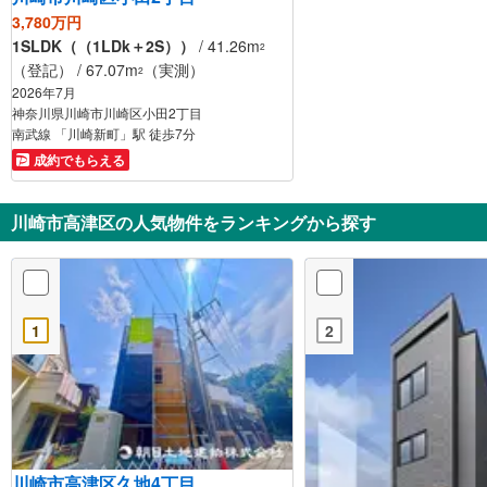
3,780万円
1SLDK（（1LDk＋2S））
/ 41.26m
2
（登記） / 67.07m
（実測）
2
2026年7月
神奈川県川崎市川崎区小田2丁目
南武線 「川崎新町」駅 徒歩7分
成約でもらえる
川崎市高津区の人気物件をランキングから探す
1
2
川崎市高津区久地4丁目