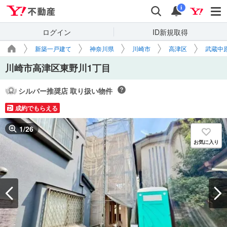
Yahoo!不動産
検索
通知
i
ログイン
ID新規取得
新築一戸建て
神奈川県
川崎市
高津区
武蔵中
川崎市高津区東野川1丁目
シルバー推奨店 取り扱い物件
成約でもらえる
1
/
26
お気に入り