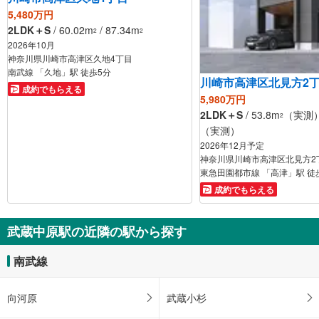
5,480万円
2LDK＋S
/ 60.02m
/ 87.34m
2
2
2026年10月
神奈川県川崎市高津区久地4丁目
南武線 「久地」駅 徒歩5分
川崎市高津区北見方2
成約でもらえる
5,980万円
2LDK＋S
/ 53.8m
（実測） 
2
（実測）
2026年12月予定
神奈川県川崎市高津区北見方2
東急田園都市線 「高津」駅 徒
成約でもらえる
武蔵中原駅の近隣の駅から探す
南武線
向河原
武蔵小杉