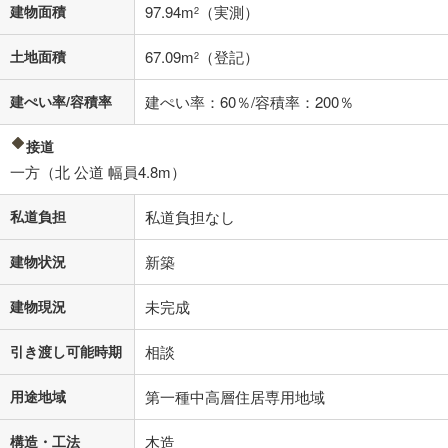
不動産会社に購入相談をする
無料
建物面積
97.94m
（実測）
2
土地面積
67.09m
（登記）
2
閉じる
建ぺい率/容積率
建ぺい率：60％/容積率：200％
接道
一方（北 公道 幅員4.8m）
私道負担
私道負担なし
建物状況
新築
建物現況
未完成
引き渡し可能時期
相談
用途地域
第一種中高層住居専用地域
構造・工法
木造