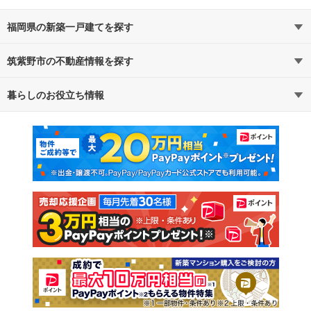
福岡県の新築一戸建てを探す
筑紫野市の不動産情報を探す
路線・駅から探す
地域から探す
暮らしのお役立ち情報
不動産・住宅
賃貸住宅
通勤・通学時間から探す
地図から探す
マンションカタログ
教えて！住まいの先生
新築マンション
中古マンション
新築一戸建て
中古一戸建て
注文住宅
土地
売却査定