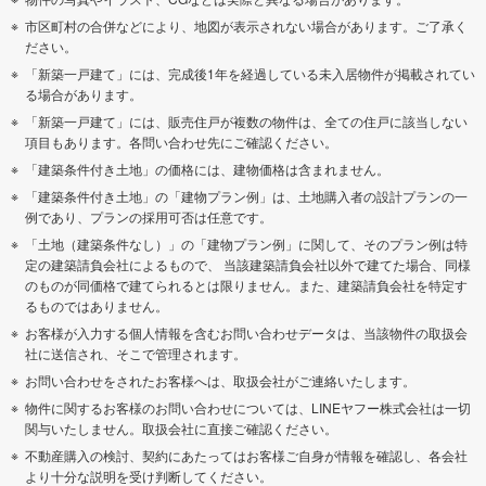
市区町村の合併などにより、地図が表示されない場合があります。ご了承く
ださい。
「新築一戸建て」には、完成後1年を経過している未入居物件が掲載されてい
る場合があります。
「新築一戸建て」には、販売住戸が複数の物件は、全ての住戸に該当しない
項目もあります。各問い合わせ先にご確認ください。
「建築条件付き土地」の価格には、建物価格は含まれません。
「建築条件付き土地」の「建物プラン例」は、土地購入者の設計プランの一
例であり、プランの採用可否は任意です。
「土地（建築条件なし）」の「建物プラン例」に関して、そのプラン例は特
定の建築請負会社によるもので、 当該建築請負会社以外で建てた場合、同様
のものが同価格で建てられるとは限りません。また、建築請負会社を特定す
るものではありません。
お客様が入力する個人情報を含むお問い合わせデータは、当該物件の取扱会
社に送信され、そこで管理されます。
お問い合わせをされたお客様へは、取扱会社がご連絡いたします。
物件に関するお客様のお問い合わせについては、LINEヤフー株式会社は一切
関与いたしません。取扱会社に直接ご確認ください。
不動産購入の検討、契約にあたってはお客様ご自身が情報を確認し、各会社
より十分な説明を受け判断してください。