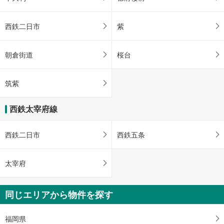
西鉄二日市
紫
朝倉街道
桜台
筑紫
西鉄太宰府線
西鉄二日市
西鉄五条
太宰府
同じエリアから物件を探す
福岡県