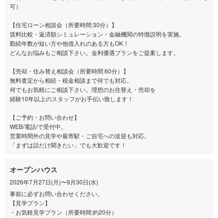
可）
【住宅ローン相談会（所要時間:30分）】
賃料比較・返済額シミュレーション・金融機関の特徴説明を実施。
勤続年数が短い方や他借入れのある方もOK！
どんなお悩みもご相談下さい。金利優遇プランをご提案します。
【売却・住み替え相談会（所要時間:60分）】
無料査定から相続・税金相談まで何でも対応。
何でもお気軽にご相談下さい。理想のお住替え・売却を
経験10年以上のスタッフがお手伝い致します！
【ご予約・お問い合わせ】
WEB/電話/で受付中。
営業時間外の見学や最寄駅・ご自宅への送迎も対応。
「まずは話だけ聞きたい」でも大歓迎です！
オープンハウス
2026年7月27日(月)〜9月30日(水)
事前に必ずお問い合わせください。
【見学プラン】
・お気軽見学プラン（所要時間:約20分）