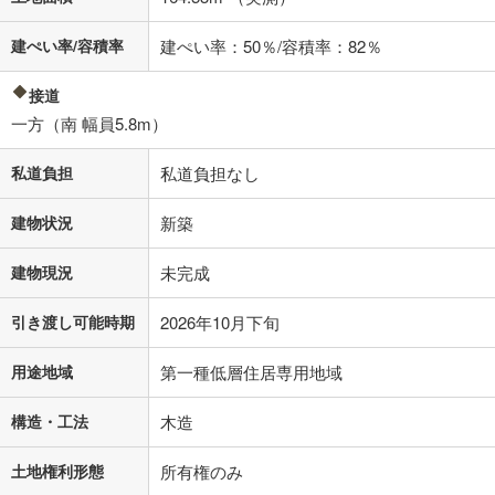
建ぺい率/容積率
建ぺい率：50％/容積率：82％
接道
一方（南 幅員5.8m）
私道負担
私道負担なし
建物状況
新築
建物現況
未完成
引き渡し可能時期
2026年10月下旬
用途地域
第一種低層住居専用地域
構造・工法
木造
土地権利形態
所有権のみ