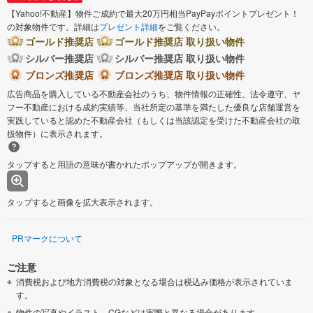
【Yahoo!不動産】物件ご成約で最大20万円相当PayPayポイントプレゼント！
の対象物件です。詳細は
プレゼント詳細
をご覧ください。
ゴールド推奨店
ゴールド推奨店 取り扱い物件
シルバー推奨店
シルバー推奨店 取り扱い物件
ブロンズ推奨店
ブロンズ推奨店 取り扱い物件
広告商品を購入している不動産会社のうち、物件情報の正確性、法令遵守、ヤ
フー不動産における成約実績等、当社所定の基準を満たした優良な店舗運営を
実践していると認めた不動産会社（もしくは当該認定を受けた不動産会社の取
扱物件）に表示されます。
タップすると用語の意味が書かれたポップアップが開きます。
タップすると画像を拡大表示されます。
PRマークについて
ご注意
消費税および地方消費税の対象となる場合は税込み価格が表示されていま
す。
物件の写真やイラスト、CGなどは実際と異なる場合があります。