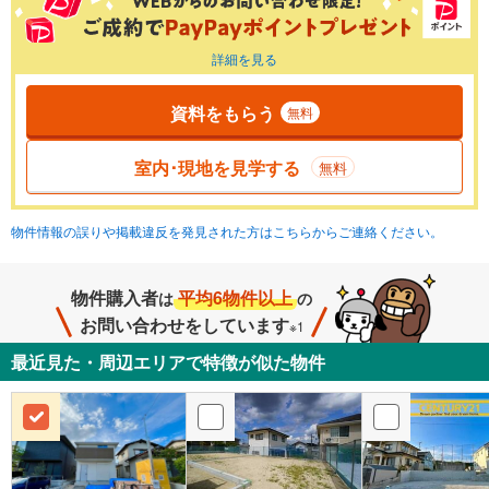
詳細を見る
資料をもらう
無料
室内･現地を見学する
無料
物件情報の誤りや掲載違反を発見された方はこちらからご連絡ください。
物件購入者
平均6物件以上
は
の
お問い合わせをしています
※1
最近見た・周辺エリアで特徴が似た物件