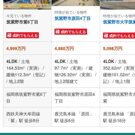
特徴が似ている物件
今見ている物件
特徴が似ている物
筑紫野市原田4丁目
筑紫野市紫6丁目
筑紫野市大字筑
成約でもらえる
成約でもらえる
成約でもらえる
4,999万円
4,880万円
5,098万円
4LDK
/
土地
4LDK
/
土地
4LDK
/
土地
164.53m²（実測）
/
97.7m²（実測）
/
建
352.62m²（実
建物112.3m²（登記）
物126.32m²（実測）
/
建物101.02m²
/
地上2階
地上2階建て
記）
/
地上1階
福岡県筑紫野市紫6丁
福岡県筑紫野市原田4
福岡県筑紫野市
目
丁目
紫
西鉄天神大牟田線
鹿児島本線 「原田」
鹿児島本線 「原
「紫」駅 徒歩8分
駅 徒歩6分
駅 徒歩16分