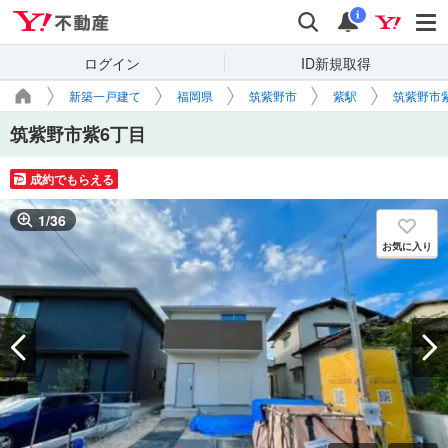
Yahoo!不動産
検索
通知
i
ログイン
ID新規取得
新築一戸建て
福岡県
筑紫野市
紫駅
筑紫野市
筑紫野市紫6丁目
成約でもらえる
1
/
36
お気に入り