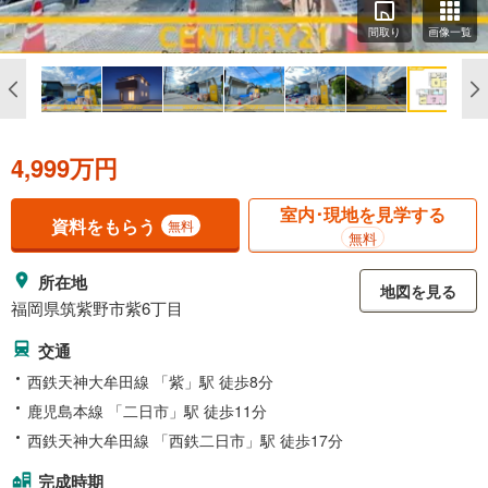
間取り
画像一覧
4,999万円
室内･現地を見学する
資料をもらう
無料
無料
所在地
地図を見る
福岡県筑紫野市紫6丁目
交通
西鉄天神大牟田線 「紫」駅 徒歩8分
鹿児島本線 「二日市」駅 徒歩11分
西鉄天神大牟田線 「西鉄二日市」駅 徒歩17分
完成時期