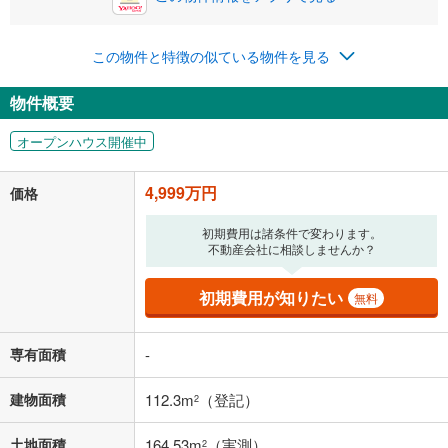
0円
4,999万円
年2回払いを想定しています。毎月の返済額に加えて、ボー
この物件と特徴の似ている物件を見る
ナス時の増額分（1回分）を入力してください。
ボーナス払いの限度額は金融機関によって異なります。
物件概要
129,766
円
/月
月々の返済額
閉じる
オープンハウス開催中
「金利」については、ご利用を予定されている金融機関等にご確認の
上、ご自身での入力をお願いいたします。初期設定で自動入力されてい
4,999万円
価格
る値は、実際の金融機関等における貸出金利とは何ら関係がなく、実際
の金融機関等における貸出金利を何ら保証するものではありません。返
初期費用は諸条件で変わります。
済方法「元利均等返済」にて算出しております。入力された金利を35年
不動産会社に相談しませんか？
適用した場合の計算結果を表示しています。
その他月額費用や、初期費用がかかります。ご注意ください。実際にお
借り入れの際は各金融機関等に、必ずご自身でご確認をお願いいたしま
初期費用が知りたい
無料
す。
条件によってお借り入れができないことがあります。
専有面積
-
不動産会社に購入相談をする
無料
建物面積
112.3m
（登記）
2
閉じる
土地面積
164.53m
（実測）
2