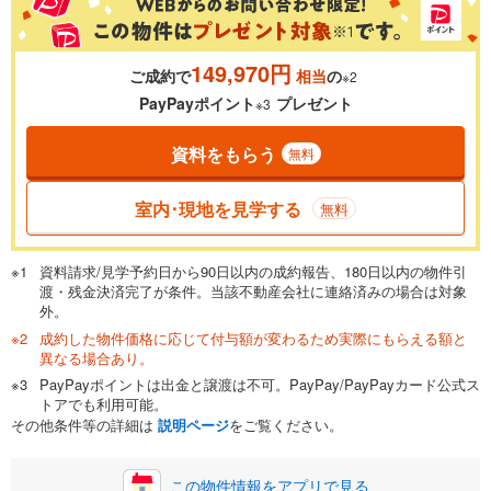
149,970円
ご成約で
相当
の
※2
0.01%
14.99%
PayPayポイント
プレゼント
※3
資料をもらう
無料
返済期間
一般的には最長35年まで借り入れ可能です。多くの金融機関
室内･現地を見学する
無料
が完済時の年齢は80歳までを条件としています。
万円
頭金
閉じる
資料請求/見学予約日から90日以内の成約報告、180日以内の物件引
渡・残金決済完了が条件。当該不動産会社に連絡済みの場合は対象
外。
成約した物件価格に応じて付与額が変わるため実際にもらえる額と
0万円
4,999万円
異なる場合あり。
自己資金から住宅購入にかけられる金額を入力してくださ
PayPayポイントは出金と譲渡は不可。PayPay/PayPayカード公式ス
い。一般的には物件価格の2割までが目安です。
万円
トアでも利用可能。
ボーナス
閉じる
/回
その他条件等の詳細は
説明ページ
をご覧ください。
この物件情報をアプリで見る