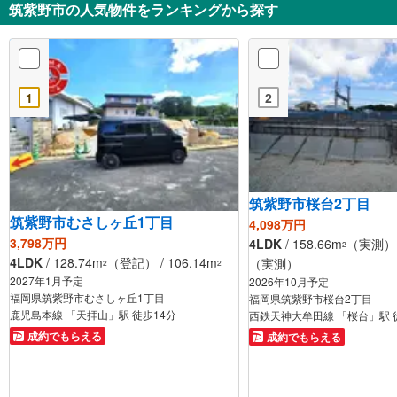
筑紫野市の人気物件をランキングから探す
1
2
筑紫野市桜台2丁目
筑紫野市むさしヶ丘1丁目
4,098万円
3,798万円
4LDK
/ 158.66m
（実測） /
2
4LDK
/ 128.74m
（登記） / 106.14m
（実測）
2
2
2027年1月予定
2026年10月予定
福岡県筑紫野市むさしヶ丘1丁目
福岡県筑紫野市桜台2丁目
鹿児島本線 「天拝山」駅 徒歩14分
西鉄天神大牟田線 「桜台」駅 
成約でもらえる
成約でもらえる