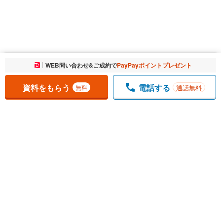
お気に入りに追加しました。
WEB問い合わせ&ご成約で
PayPayポイントプレゼント
一覧を開く
資料をもらう
電話する
通話無料
無料
1
チェックした
件
をまとめて
資料をもらう
無料