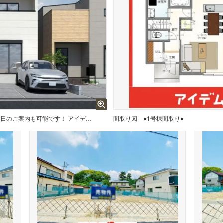
〇●1号棟完成イメージ図●〇 平日のご案内も可能です！ アイデムホーム南店は緑区役所から徒歩2分！ 水曜日も営業しております！
間取り図
●1号棟間取り●