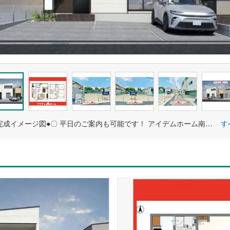
〇●1号棟完成イメージ図●〇 平日のご案内も可能です！ アイデムホーム南店は緑区役所から徒歩2分！ 水曜日も営業しております！
す