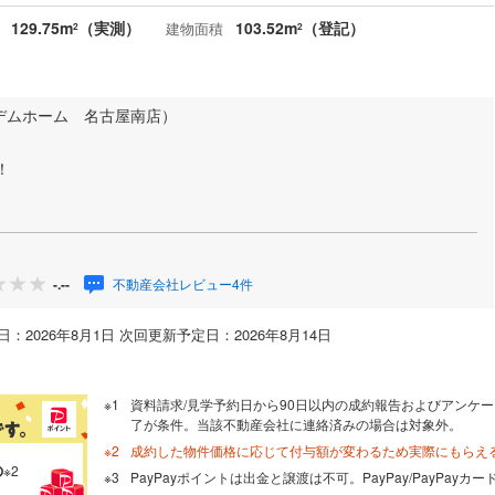
129.75m
（実測）
103.52m
（登記）
建物面積
2
2
デムホーム 名古屋南店）
！
不動産会社レビュー4件
-.--
：2026年8月1日 次回更新予定日：2026年8月14日
資料請求/見学予約日から90日以内の成約報告およびアンケー
了が条件。当該不動産会社に連絡済みの場合は対象外。
成約した物件価格に応じて付与額が変わるため実際にもらえ
の
※2
PayPayポイントは出金と譲渡は不可。PayPay/PayPay