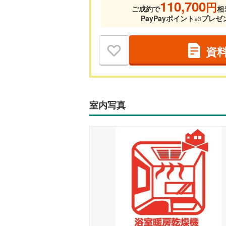
110,700
円
ご成約で
相
PayPayポイント
プレゼ
※3
資
室内写真