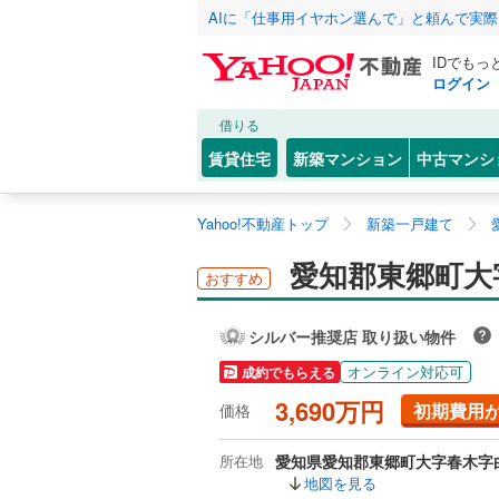
AIに「仕事用イヤホン選んで」と頼んで実
IDでもっ
ログイン
借りる
賃貸住宅
新築マンション
中古マンシ
Yahoo!不動産トップ
新築一戸建て
愛知郡東郷町大
おすすめ
シルバー推奨店 取り扱い物件
オンライン対応可
成約でもらえる
3,690万円
初期費用
価格
所在地
愛知県愛知郡東郷町大字春木字
地図を見る