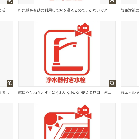
冬場や梅雨の時期、花粉や黄砂が飛ぶ日のお洗濯に活躍します。
排気熱を有効に利用して水を温めるので、少ないガス消費量で効率よくお湯を沸かせます。
防犯対策
清潔感のあるトイレです。温水洗浄便座で身体も清潔に。
蛇口をひねるとすぐにきれいなお水が使える蛇口一体型浄水器を設置