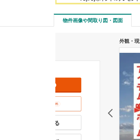
物件画像や間取り図・図面
外観・現
資料をもらう
無料
室内･現地を見学する
無料
特徴の似た物件を見る