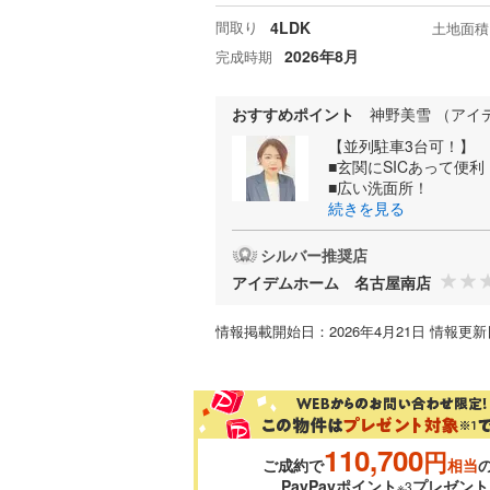
間取り
4LDK
土地面積
2026年8月
完成時期
おすすめポイント
神野美雪 （アイ
【並列駐車3台可！】
■玄関にSICあって便利
■広い洗面所！
続きを見る
シルバー推奨店
アイデムホーム 名古屋南店
情報掲載開始日：2026年4月21日 情報更新日
110,700
円
ご成約で
相当
PayPayポイント
プレゼント
※3