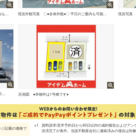
〇●1号棟外観●〇 平日のご案内も可能です！ アイデムホーム南店は緑区役所から徒歩2分！ 水曜日も営業しております！
現況外観写真
〇●全体外観●〇 平日のご案内も可能です！ アイデムホーム南店は緑区役所から徒歩2分！ 水曜日も営業しております！
現況写真
〇●全体完成イメージ図●〇 平日のご案内も可能です！ アイデムホーム南店は緑区役所から徒歩2分！ 水曜日も営業しております！
区画図
●本物件は1号棟です●
資料請求/見学予約日から90日以内の成約報告およびアン
ージ記載の価格で
決済完了が条件。当該不動産会社に連絡済みの場合は対