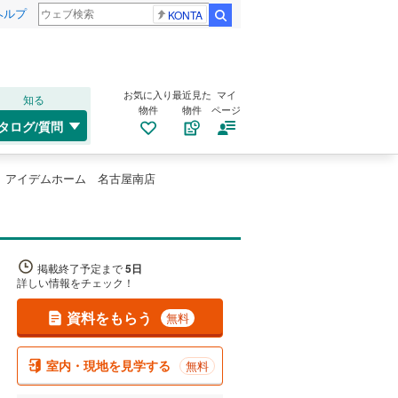
ヘルプ
KONTA
検索
お気に入り
最近見た
マイ
知る
物件
物件
ページ
タログ/質問
アイデムホーム 名古屋南店
掲載終了予定まで
5日
詳しい情報をチェック！
資料をもらう
無料
室内・現地を見学する
無料