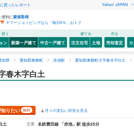
Yahoo! JAPAN
際に買ったレポート
と便利に
新規取得
ヤフーショッピングなら「毎日5％」おトク
買う
建てる
売る
ョン
新築一戸建て
中古一戸建て
注文住宅
土地
売却査定
カ
愛知県
愛知郡東郷町
赤池駅
愛知郡東郷町大字春木字白土
字春木字白土
が知りたい
無料
月々の支払い目安を見る
白土
交通
名鉄豊田線 「赤池」駅 徒歩25分