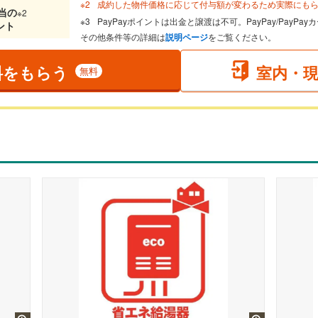
成約した物件価格に応じて付与額が変わるため実際にも
当
の
※2
PayPayポイントは出金と譲渡は不可。PayPay/PayP
ント
その他条件等の詳細は
説明ページ
をご覧ください。
料をもらう
室内・
無料