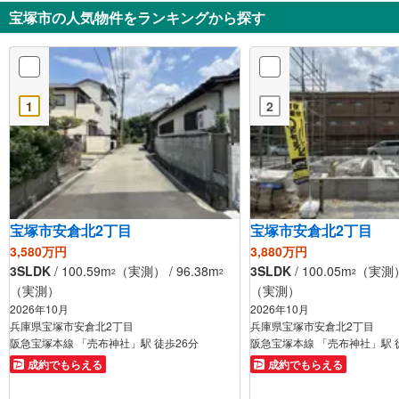
宝塚市の人気物件をランキングから探す
1
2
宝塚市安倉北2丁目
宝塚市安倉北2丁目
3,580万円
3,880万円
3SLDK
/ 100.59m
（実測） / 96.38m
3SLDK
/ 100.05m
（実測） 
2
2
2
（実測）
（実測）
2026年10月
2026年10月
兵庫県宝塚市安倉北2丁目
兵庫県宝塚市安倉北2丁目
阪急宝塚本線 「売布神社」駅 徒歩26分
阪急宝塚本線 「売布神社」駅 
成約でもらえる
成約でもらえる