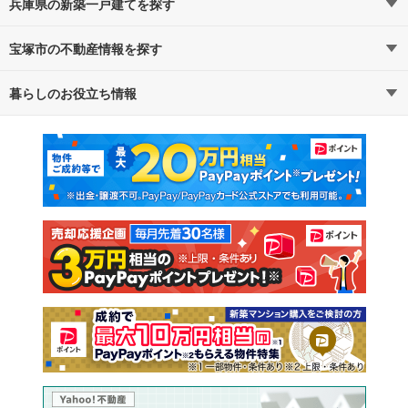
兵庫県の新築一戸建てを探す
宝塚市の不動産情報を探す
路線・駅から探す
地域から探す
暮らしのお役立ち情報
不動産・住宅
賃貸住宅
通勤・通学時間から探す
地図から探す
マンションカタログ
教えて！住まいの先生
新築マンション
中古マンション
新築一戸建て
中古一戸建て
注文住宅
土地
売却査定