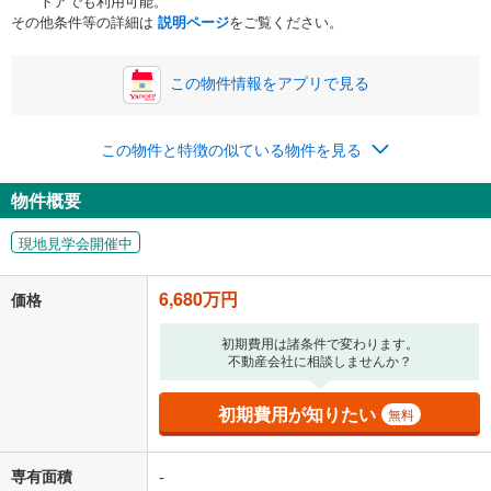
トアでも利用可能。
ボーナス
閉じる
/回
その他条件等の詳細は
説明ページ
をご覧ください。
この物件情報をアプリで見る
0円
6,680万円
年2回払いを想定しています。毎月の返済額に加えて、ボー
この物件と特徴の似ている物件を見る
ナス時の増額分（1回分）を入力してください。
ボーナス払いの限度額は金融機関によって異なります。
物件概要
173,403
円
/月
月々の返済額
閉じる
現地見学会開催中
「金利」については、ご利用を予定されている金融機関等にご確認の
上、ご自身での入力をお願いいたします。初期設定で自動入力されてい
6,680万円
価格
る値は、実際の金融機関等における貸出金利とは何ら関係がなく、実際
の金融機関等における貸出金利を何ら保証するものではありません。返
初期費用は諸条件で変わります。
済方法「元利均等返済」にて算出しております。入力された金利を35年
不動産会社に相談しませんか？
適用した場合の計算結果を表示しています。
その他月額費用や、初期費用がかかります。ご注意ください。実際にお
借り入れの際は各金融機関等に、必ずご自身でご確認をお願いいたしま
初期費用が知りたい
無料
す。
条件によってお借り入れができないことがあります。
専有面積
-