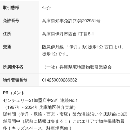
取引態様
仲介
免許番号
兵庫県知事免許(7)第202981号
住所
兵庫県伊丹市西台1丁目8-1
交通
阪急伊丹線 「伊丹」駅 徒歩1分 西口より、
徒歩1分です。
所属団体名
（一社）兵庫県宅地建物取引業協会
物件管理番号
014250000286332
PRコメント
センチュリー21加盟店中28年連続No.1
（1997年～2024年兵庫地区仲介実績）
阪神間（伊丹・尼崎・西宮・宝塚）阪急沿線沿い全店駅前に8店
舗展開中（駅前に情報は集まる！）このエリアで物件掲載数最
多！キッズスペース、駐車場完備！