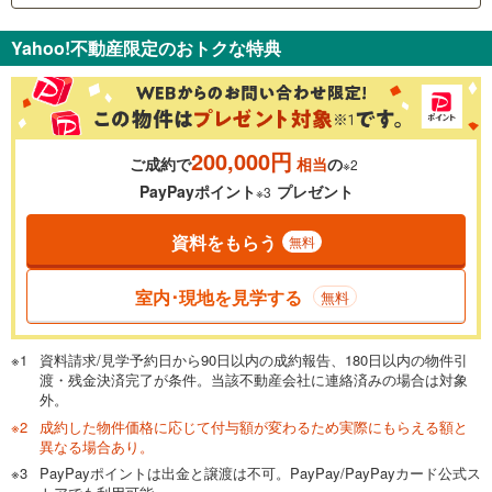
支払いの目安をシミュレーションすることができます。
Yahoo!不動産限定のおトクな特典
％
金利
200,000円
ご成約で
相当
の
※2
0.01%
14.99%
PayPayポイント
プレゼント
※3
資料をもらう
無料
返済期間
一般的には最長35年まで借り入れ可能です。多くの金融機関
室内･現地を見学する
無料
が完済時の年齢は80歳までを条件としています。
万円
頭金
閉じる
資料請求/見学予約日から90日以内の成約報告、180日以内の物件引
渡・残金決済完了が条件。当該不動産会社に連絡済みの場合は対象
外。
成約した物件価格に応じて付与額が変わるため実際にもらえる額と
0万円
6,680万円
異なる場合あり。
自己資金から住宅購入にかけられる金額を入力してくださ
PayPayポイントは出金と譲渡は不可。PayPay/PayPayカード公式ス
い。一般的には物件価格の2割までが目安です。
万円