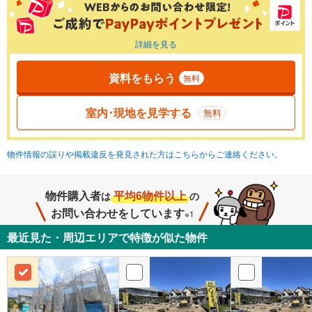
詳細を見る
資料をもらう
無料
室内･現地を見学する
無料
物件情報の誤りや掲載違反を発見された方はこちらからご連絡ください。
物件購入者
平均6物件以上
は
の
お問い合わせをしています
※1
最近見た・周辺エリアで特徴が似た物件