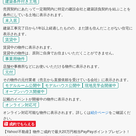
建築条件付き土地
売買契約にあたって一定期間内に特定の建設会社と建築請負契約を結ぶことを
条件にしている土地に表示されます。
未入居
建築工事完了日から1年以上経過したものの、まだ誰も住んだことがない住宅に
表示されます。
賃貸中
賃貸中の物件に表示されます。
賃貸中の物件は、原則ご自身でお住まいいただくことができません。
事業用物件
店舗や事務所などにお使いいただける物件に表示されます。
元付
その物件の元付業者（売主から直接依頼を受けている会社）に表示されます。
モデルルーム公開中
モデルハウス公開中
現地見学会開催中
オープンハウス開催中
記載のイベントが開催中の物件に表示されます。
オンライン対応可
オンライン対応可能な物件に表示されます。詳しくは
紹介ページ
をご確認くだ
さい。
成約でもらえる
【Yahoo!不動産】物件ご成約で最大20万円相当PayPayポイントプレゼント！