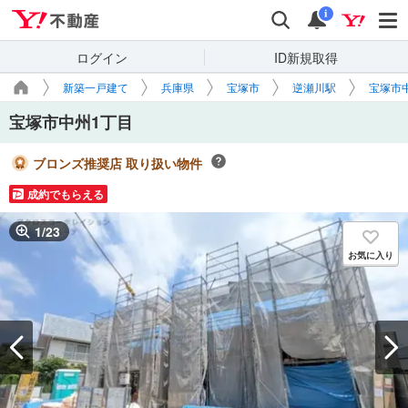
Yahoo!不動産
検索
通知
i
ログイン
ID新規取得
新築一戸建て
兵庫県
宝塚市
逆瀬川駅
宝塚市
宝塚市中州1丁目
ブロンズ推奨店 取り扱い物件
成約でもらえる
1
/
23
お気に入り