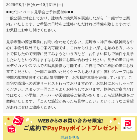
2026年8月4日(火)〜10月31日(土)
■ ■プライベート見学会ご予約受付中■ ■
一般公開は休止しており、建物内は換気等を実施しながら「一組ずつご案
内」いたします。ご希望の日時をご連絡いただければ準備を致しますので、
お気軽にお申し付けください。
見学希望の際は事前にお問い合わせください。尼崎市～神戸市の阪神間を中
心に本物件以外でもご案内可能です。これから住まい探しを始める方、ネッ
トで探したので実際に見てみようという方など、お住まい探しで物件を見学
したいなという方はまずはお気軽にお問い合わせください。見学の際には当
日デジカメやスマホでの写真撮影も可能です。ご自宅でのご検討の際にお役
立てください。（一部ご遠慮いただくケースもあります）弊社グループは阪
神間の駅前徒歩すぐに8店舗展開中で、お客様駐車場を完備しています。ご
自宅や職場への送迎サービスも行っておりますので、お気軽におっしゃって
ください。スタッフ一同こころよりお待ちしております。物件のご案内だけ
ではなく、小学校、スーパーや図書館等ご希望がありましたら近隣施設をご
案内いたします。「こんな施設があったら見学したい」というようなご希望
があればぜひご連絡ください。
詳細を見る