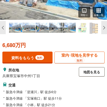
間取り
画像一覧
6,680万円
室内･現地を見学する
資料をもらう
無料
無料
所在地
地図を見る
兵庫県宝塚市中州1丁目
交通
阪急今津線 「逆瀬川」駅 徒歩6分
阪急今津線 「宝塚南口」駅 徒歩11分
阪急今津線 「小林」駅 徒歩21分