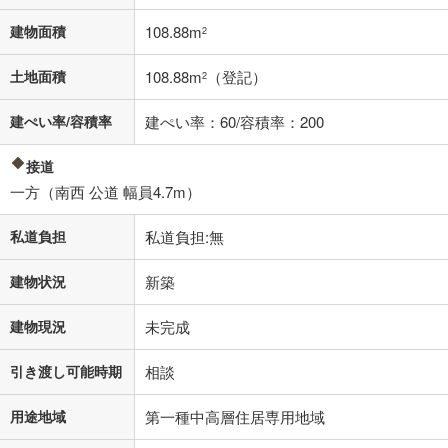
不動産会社に購入相談をする
無料
建物面積
108.88m
2
閉じる
土地面積
108.88m
（登記）
2
建ぺい率/容積率
建ぺい率：60/容積率：200
接道
一方（南西 公道 幅員4.7m）
私道負担
私道負担:無
建物状況
新築
建物現況
未完成
引き渡し可能時期
相談
用途地域
第一種中高層住居専用地域