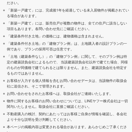
ださい。
「新築一戸建て」には、完成後1年を経過している未入居物件が掲載されてい
る場合があります。
「新築一戸建て」には、販売住戸が複数の物件は、全ての住戸に該当しない
項目もあります。各問い合わせ先にご確認ください。
「建築条件付き土地」の価格には、建物価格は含まれません。
「建築条件付き土地」の「建物プラン例」は、土地購入者の設計プランの一
例であり、プランの採用可否は任意です。
「土地（建築条件なし）」の「建物プラン例」に関して、そのプラン例は特
定の建築請負会社によるもので、 当該建築請負会社以外で建てた場合、同様
のものが同価格で建てられるとは限りません。また、建築請負会社を特定す
るものではありません。
お客様が入力する個人情報を含むお問い合わせデータは、当該物件の取扱会
社に送信され、そこで管理されます。
お問い合わせをされたお客様へは、取扱会社がご連絡いたします。
物件に関するお客様のお問い合わせについては、LINEヤフー株式会社は一切
関与いたしません。取扱会社に直接ご確認ください。
不動産購入の検討、契約にあたってはお客様ご自身が情報を確認し、各会社
より十分な説明を受け判断してください。
本ページの掲載内容は変更される場合があります。あらかじめご了承くださ