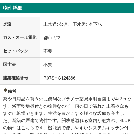
物件詳細
水道
上水道: 公営、下水道: 本下水
ガス・オール電化
都市ガス
セットバック
不要
国土法
不要
建築確認番号
R07SHC124366
備考
薬や日用品を買うのに便利なプラチナ薬局水明台店まで413mで
す。浴室乾燥機付きの物件なので、雨の日で濡れた上着や傘も
すぐに乾燥できます。生活を豊かにする様々な設備も充実し
た、新築の戸建て物件です。開放感溢れる室内が魅力の、4LDK
の物件はこちらです。機能的で使いやすいシステムキッチン付