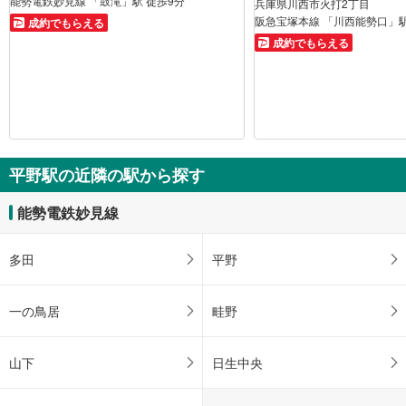
能勢電鉄妙見線 「鼓滝」駅 徒歩9分
兵庫県川西市火打2丁目
阪急宝塚本線 「川西能勢口」駅
成約でもらえる
成約でもらえる
平野駅の近隣の駅から探す
能勢電鉄妙見線
多田
平野
一の鳥居
畦野
山下
日生中央