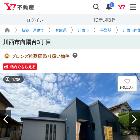
Yahoo!不動産
検索
通知
i
ログイン
ID新規取得
新築一戸建て
兵庫県
川西市
平野駅
川西市向
川西市向陽台3丁目
ブロンズ推奨店 取り扱い物件
成約でもらえる
1
/
36
お気に入り