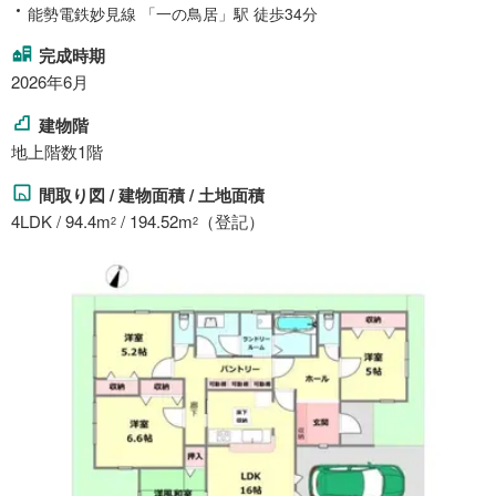
能勢電鉄妙見線 「一の鳥居」駅 徒歩34分
完成時期
2026年6月
建物階
地上階数1階
間取り図 / 建物面積 / 土地面積
4LDK / 94.4m
/ 194.52m
（登記）
2
2