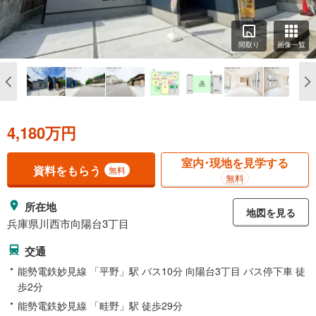
間取り
画像一覧
4,180万円
室内･現地を見学する
資料をもらう
無料
無料
所在地
地図を見る
兵庫県川西市向陽台3丁目
交通
能勢電鉄妙見線 「平野」駅 バス10分 向陽台3丁目 バス停下車 徒
歩2分
能勢電鉄妙見線 「畦野」駅 徒歩29分