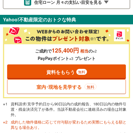
住宅ローン 月々の支払い目安を見る
支払いの目安をシミュレーションすることができます。
Yahoo!不動産限定のおトクな特典
％
金利
125,400円
ご成約で
相当
の
※2
0.01%
14.99%
PayPayポイント
プレゼント
※3
資料をもらう
無料
返済期間
一般的には最長35年まで借り入れ可能です。多くの金融機関
室内･現地を見学する
無料
が完済時の年齢は80歳までを条件としています。
万円
頭金
閉じる
資料請求/見学予約日から90日以内の成約報告、180日以内の物件引
渡・残金決済完了が条件。当該不動産会社に連絡済みの場合は対象
外。
成約した物件価格に応じて付与額が変わるため実際にもらえる額と
0万円
4,180万円
異なる場合あり。
自己資金から住宅購入にかけられる金額を入力してくださ