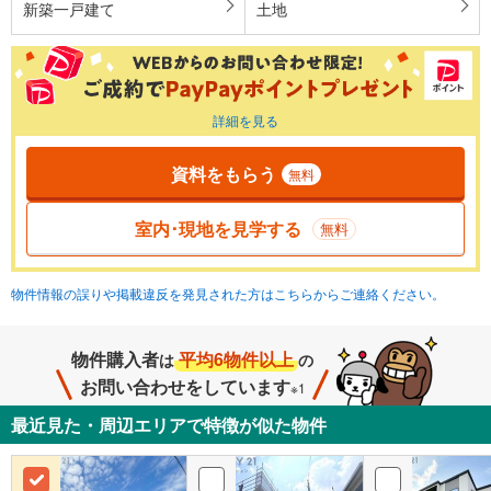
新築一戸建て
土地
詳細を見る
資料をもらう
無料
室内･現地を見学する
無料
物件情報の誤りや掲載違反を発見された方はこちらからご連絡ください。
物件購入者
平均6物件以上
は
の
お問い合わせをしています
※1
最近見た・周辺エリアで特徴が似た物件