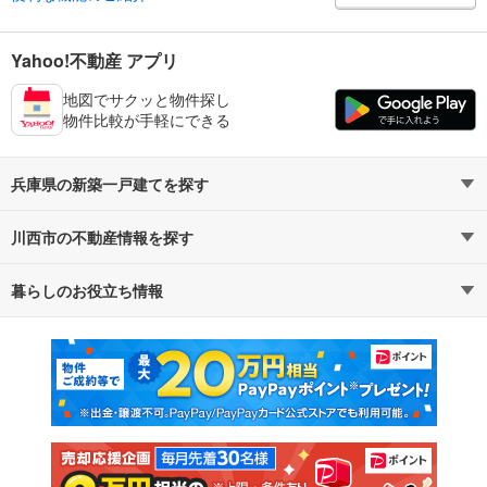
Yahoo!不動産 アプリ
地図でサクッと物件探し
物件比較が手軽にできる
兵庫県の新築一戸建てを探す
川西市の不動産情報を探す
路線・駅から探す
地域から探す
暮らしのお役立ち情報
不動産・住宅
賃貸住宅
通勤・通学時間から探す
地図から探す
マンションカタログ
教えて！住まいの先生
新築マンション
中古マンション
新築一戸建て
中古一戸建て
注文住宅
土地