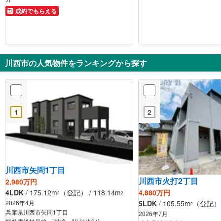
成約でもらえる
川西市の人気物件をランキングから探す
1
2
川西市矢問1丁目
川西市火打2丁目
2,980万円
4LDK
/ 175.12m
（登記） / 118.14m
4,880万円
2
2
2026年4月
5LDK
/ 105.55m
（登記） /
2
兵庫県川西市矢問1丁目
2026年7月