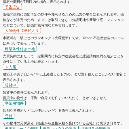
情報公開日が7日以内の場合に表示されます。
予告広告
販売開始前に売出予定の物件を知らせるための広告の場合に表示されます。価
格などが未定のため、すぐには取引できない分譲宅地や新築住宅、マンション
などについて、販売開始時期などを告知します。
人気物件TOP10入り
市区町村・駅ごとのランキング（火曜更新）です。Yahoo!不動産独自のルール
に基づいて表示しています。
建築条件付き土地
売買契約にあたって一定期間内に特定の建設会社と建築請負契約を結ぶことを
条件にしている土地に表示されます。
未入居
建築工事完了日から1年以上経過したものの、まだ誰も住んだことがない住宅に
表示されます。
賃貸中
賃貸中の物件に表示されます。
賃貸中の物件は、原則ご自身でお住まいいただくことができません。
事業用物件
店舗や事務所などにお使いいただける物件に表示されます。
元付
その物件の元付業者（売主から直接依頼を受けている会社）に表示されます。
モデルルーム公開中
モデルハウス公開中
現地見学会開催中