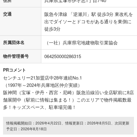
住所
兵庫県宝塚市伊孑志1丁目7-40
交通
阪急今津線 「逆瀬川」駅 徒歩3分 東改札を
出でダイソーとドコモがある通りを東側に
徒歩3分
所属団体名
（一社）兵庫県宅地建物取引業協会
物件管理番号
064250000286315
PRコメント
センチュリー21加盟店中28年連続No.1
（1997年～2024年兵庫地区仲介実績）
阪神間（宝塚・伊丹・西宮・尼崎）阪急沿線沿い全店駅前に8店
舗展開中（駅前に情報は集まる！）このエリアで物件掲載数最
多！キッズスペース、駐車場完備！
情報掲載開始日：2026年4月22日、情報更新日：2026年8月5日、次回更新
予定日：2026年8月18日