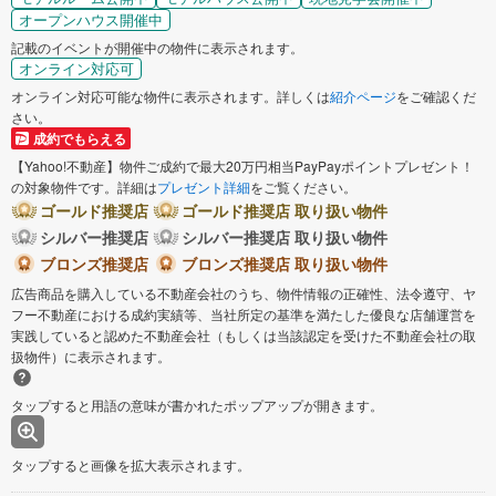
オープンハウス開催中
記載のイベントが開催中の物件に表示されます。
オンライン対応可
オンライン対応可能な物件に表示されます。詳しくは
紹介ページ
をご確認くだ
さい。
成約でもらえる
【Yahoo!不動産】物件ご成約で最大20万円相当PayPayポイントプレゼント！
の対象物件です。詳細は
プレゼント詳細
をご覧ください。
ゴールド推奨店
ゴールド推奨店 取り扱い物件
シルバー推奨店
シルバー推奨店 取り扱い物件
ブロンズ推奨店
ブロンズ推奨店 取り扱い物件
広告商品を購入している不動産会社のうち、物件情報の正確性、法令遵守、ヤ
フー不動産における成約実績等、当社所定の基準を満たした優良な店舗運営を
実践していると認めた不動産会社（もしくは当該認定を受けた不動産会社の取
扱物件）に表示されます。
タップすると用語の意味が書かれたポップアップが開きます。
タップすると画像を拡大表示されます。