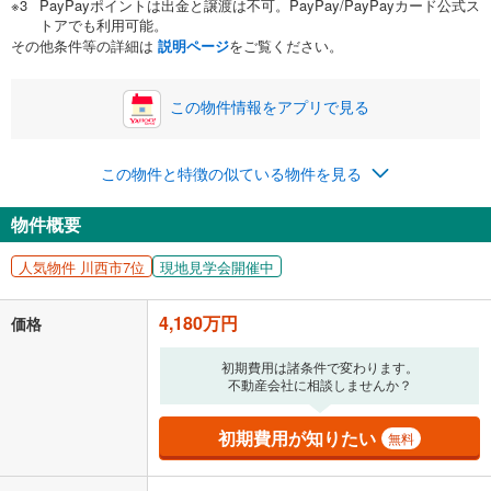
PayPayポイントは出金と譲渡は不可。PayPay/PayPayカード公式ス
い。一般的には物件価格の2割までが目安です。
万円
トアでも利用可能。
ボーナス
閉じる
/回
その他条件等の詳細は
説明ページ
をご覧ください。
この物件情報をアプリで見る
0円
4,180万円
年2回払いを想定しています。毎月の返済額に加えて、ボー
この物件と特徴の似ている物件を見る
ナス時の増額分（1回分）を入力してください。
ボーナス払いの限度額は金融機関によって異なります。
物件概要
108,506
円
/月
月々の返済額
閉じる
人気物件 川西市7位
現地見学会開催中
「金利」については、ご利用を予定されている金融機関等にご確認の
上、ご自身での入力をお願いいたします。初期設定で自動入力されてい
4,180万円
価格
る値は、実際の金融機関等における貸出金利とは何ら関係がなく、実際
の金融機関等における貸出金利を何ら保証するものではありません。返
初期費用は諸条件で変わります。
済方法「元利均等返済」にて算出しております。入力された金利を35年
不動産会社に相談しませんか？
適用した場合の計算結果を表示しています。
その他月額費用や、初期費用がかかります。ご注意ください。実際にお
借り入れの際は各金融機関等に、必ずご自身でご確認をお願いいたしま
初期費用が知りたい
無料
す。
条件によってお借り入れができないことがあります。