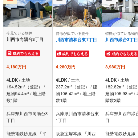
今見ている物件
特徴が似ている物件
特徴が似ている物
川西市向陽台3丁目
川西市清和台東1丁目
川西市緑台3丁目
成約でもらえる
成約でもらえる
成約でもらえる
4,180万円
4,280万円
3,980万円
4LDK
/
土地
4LDK
/
土地
4LDK
/
土地
194.52m²（登記）
/
237.2m²（登記）
/
建
182.82m²（登
建物94.4m²
/
地上階
物106.42m²
/
地上階
建物105.98m²
/
数1階
数1階
階数2階
兵庫県川西市向陽台3
兵庫県川西市清和台東
兵庫県川西市緑
丁目
1丁目
目
能勢電鉄妙見線 「平
阪急宝塚本線 「川西
能勢電鉄妙見線 