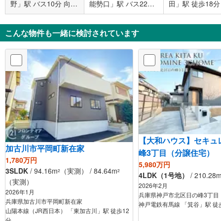
野」駅 バス10分 向陽
能勢口」駅 バス22分
田」駅 徒歩18分
台3丁目 バス停下車
清和台一丁目 バス停
徒歩2分
下車 徒歩6分
こんな物件も一緒に検討されています
【大和ハウス】セキュ
加古川市平岡町新在家
峰3丁目（分譲住宅）
1,780万円
5,980万円
3SLDK
/ 94.16m
（実測） / 84.64m
2
2
4LDK（1号地）
/ 210.28
（実測）
2026年2月
2026年1月
兵庫県神戸市北区日の峰3丁目
兵庫県加古川市平岡町新在家
神戸電鉄有馬線 「箕谷」駅 徒
山陽本線（JR西日本） 「東加古川」駅 徒歩12
分