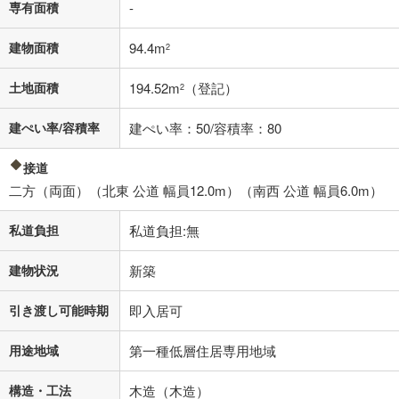
専有面積
-
不動産会社に購入相談をする
無料
建物面積
94.4m
2
閉じる
土地面積
194.52m
（登記）
2
建ぺい率/容積率
建ぺい率：50/容積率：80
接道
二方（両面）（北東 公道 幅員12.0m）（南西 公道 幅員6.0m）
私道負担
私道負担:無
建物状況
新築
引き渡し可能時期
即入居可
用途地域
第一種低層住居専用地域
構造・工法
木造（木造）