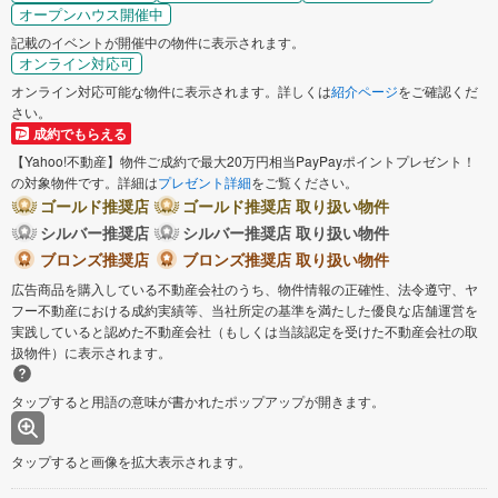
オープンハウス開催中
記載のイベントが開催中の物件に表示されます。
オンライン対応可
オンライン対応可能な物件に表示されます。詳しくは
紹介ページ
をご確認くだ
さい。
成約でもらえる
【Yahoo!不動産】物件ご成約で最大20万円相当PayPayポイントプレゼント！
の対象物件です。詳細は
プレゼント詳細
をご覧ください。
ゴールド推奨店
ゴールド推奨店 取り扱い物件
シルバー推奨店
シルバー推奨店 取り扱い物件
ブロンズ推奨店
ブロンズ推奨店 取り扱い物件
広告商品を購入している不動産会社のうち、物件情報の正確性、法令遵守、ヤ
フー不動産における成約実績等、当社所定の基準を満たした優良な店舗運営を
実践していると認めた不動産会社（もしくは当該認定を受けた不動産会社の取
扱物件）に表示されます。
タップすると用語の意味が書かれたポップアップが開きます。
タップすると画像を拡大表示されます。