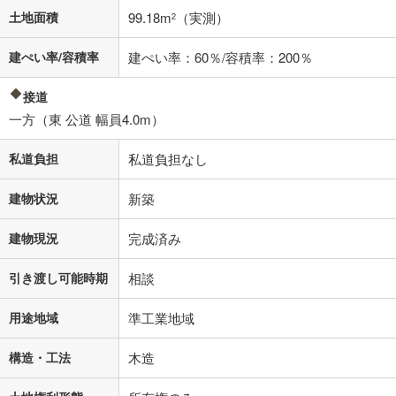
土地面積
99.18m
（実測）
2
閉じる
建ぺい率/容積率
建ぺい率：60％/容積率：200％
接道
一方（東 公道 幅員4.0m）
私道負担
私道負担なし
建物状況
新築
建物現況
完成済み
引き渡し可能時期
相談
用途地域
準工業地域
構造・工法
木造