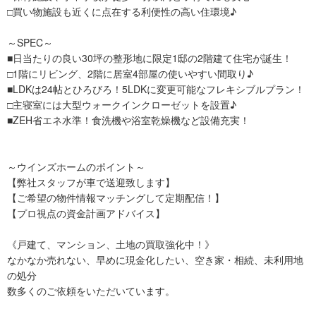
□買い物施設も近くに点在する利便性の高い住環境♪
～SPEC～
■日当たりの良い30坪の整形地に限定1邸の2階建て住宅が誕生！
□1階にリビング、2階に居室4部屋の使いやすい間取り♪
■LDKは24帖とひろびろ！5LDKに変更可能なフレキシブルプラン！
□主寝室には大型ウォークインクローゼットを設置♪
■ZEH省エネ水準！食洗機や浴室乾燥機など設備充実！
～ウインズホームのポイント～
【弊社スタッフが車で送迎致します】
【ご希望の物件情報マッチングして定期配信！】
【プロ視点の資金計画アドバイス】
《戸建て、マンション、土地の買取強化中！》
なかなか売れない、早めに現金化したい、空き家・相続、未利用地
の処分
数多くのご依頼をいただいています。