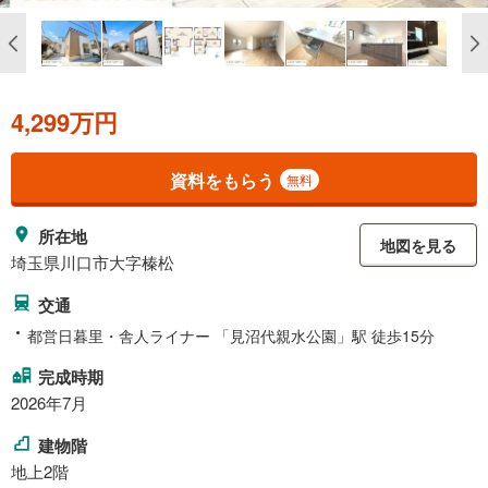
4,299万円
資料をもらう
無料
所在地
地図を見る
埼玉県川口市大字榛松
交通
都営日暮里・舎人ライナー 「見沼代親水公園」駅 徒歩15分
完成時期
2026年7月
建物階
地上2階