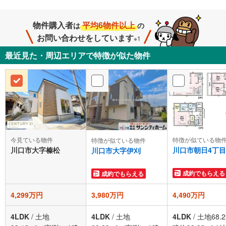
物件購入者
平均6物件以上
は
の
お問い合わせをしています
※1
最近見た・周辺エリアで特徴が似た物件
今見ている物件
特徴が似ている物
特徴が似ている物件
川口市大字榛松
川口市朝日4丁目
川口市大字伊刈
成約でもらえる
成約でもらえる
4,299万円
3,980万円
4,490万円
4LDK
/
土地
4LDK
/
土地
4LDK
/
土地68.2