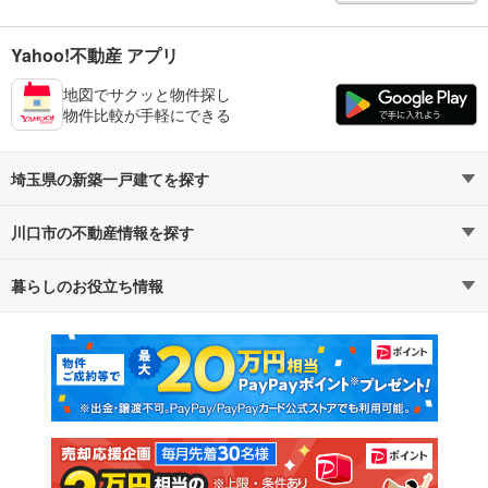
Yahoo!不動産 アプリ
地図でサクッと物件探し
物件比較が手軽にできる
埼玉県の新築一戸建てを探す
川口市の不動産情報を探す
路線・駅から探す
地域から探す
暮らしのお役立ち情報
不動産・住宅
賃貸住宅
通勤・通学時間から探す
地図から探す
マンションカタログ
教えて！住まいの先生
新築マンション
中古マンション
新築一戸建て
中古一戸建て
注文住宅
土地