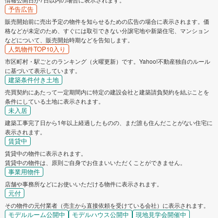
予告広告
販売開始前に売出予定の物件を知らせるための広告の場合に表示されます。価
格などが未定のため、すぐには取引できない分譲宅地や新築住宅、マンション
などについて、販売開始時期などを告知します。
人気物件TOP10入り
市区町村・駅ごとのランキング（火曜更新）です。Yahoo!不動産独自のルール
に基づいて表示しています。
建築条件付き土地
売買契約にあたって一定期間内に特定の建設会社と建築請負契約を結ぶことを
条件にしている土地に表示されます。
未入居
建築工事完了日から1年以上経過したものの、まだ誰も住んだことがない住宅に
表示されます。
賃貸中
賃貸中の物件に表示されます。
賃貸中の物件は、原則ご自身でお住まいいただくことができません。
事業用物件
店舗や事務所などにお使いいただける物件に表示されます。
元付
その物件の元付業者（売主から直接依頼を受けている会社）に表示されます。
モデルルーム公開中
モデルハウス公開中
現地見学会開催中