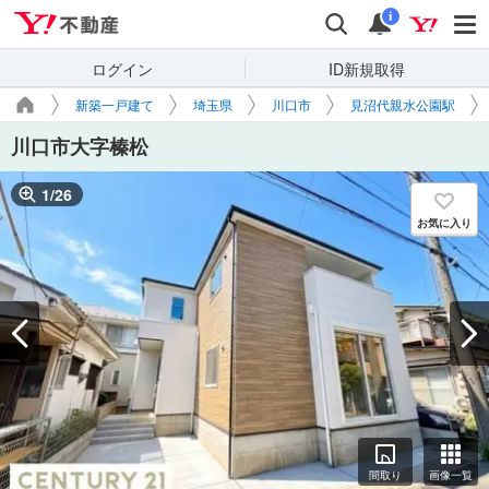
Yahoo!不動産
検索
通知
i
ログイン
ID新規取得
新築一戸建て
埼玉県
川口市
見沼代親水公園駅
川口市大字榛松
1
/
26
お気に入り
間取り
画像一覧