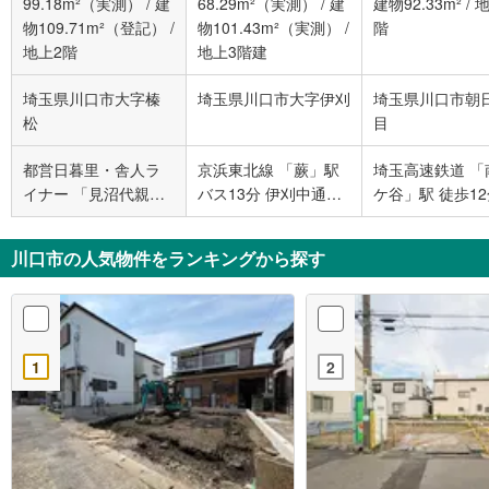
99.18m²（実測）
/
建
68.29m²（実測）
/
建
建物92.33m²
/
地
物109.71m²（登記）
/
物101.43m²（実測）
/
階
地上2階
地上3階建
埼玉県川口市大字榛
埼玉県川口市大字伊刈
埼玉県川口市朝
松
目
都営日暮里・舎人ラ
京浜東北線 「蕨」駅
埼玉高速鉄道 「
イナー 「見沼代親水
バス13分 伊刈中通り
ケ谷」駅 徒歩1
公園」駅 徒歩15分
バス停下車 徒歩4分
川口市の人気物件をランキングから探す
1
2