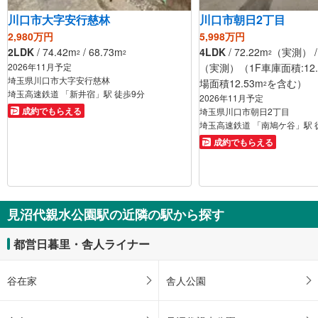
川口市大字安行慈林
川口市朝日2丁目
2,980万円
5,998万円
2LDK
/ 74.42m
/ 68.73m
4LDK
/ 72.22m
（実測） / 
2
2
2
2026年11月予定
（実測）（1F車庫面積:12.
埼玉県川口市大字安行慈林
場面積12.53m
を含む）
2
埼玉高速鉄道 「新井宿」駅 徒歩9分
2026年11月予定
成約でもらえる
埼玉県川口市朝日2丁目
埼玉高速鉄道 「南鳩ケ谷」駅 
成約でもらえる
見沼代親水公園駅の近隣の駅から探す
都営日暮里・舎人ライナー
谷在家
舎人公園