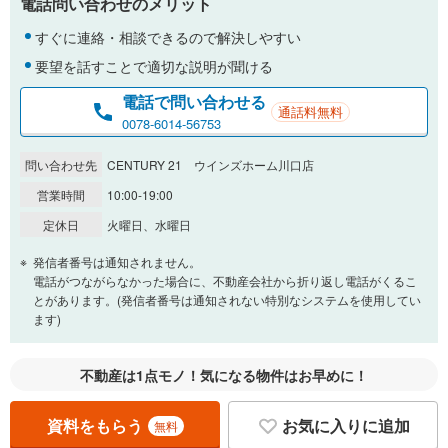
電話問い合わせのメリット
％
金利
すぐに連絡・相談できるので解決しやすい
要望を話すことで適切な説明が聞ける
電話で問い合わせる
通話料無料
0.01%
14.99%
0078-6014-56753
問い合わせ先
CENTURY 21 ウインズホーム川口店
返済期間
営業時間
10:00-19:00
一般的には最長35年まで借り入れ可能です。多くの金融機関
定休日
火曜日、水曜日
が完済時の年齢は80歳までを条件としています。
万円
頭金
発信者番号は通知されません。
閉じる
電話がつながらなかった場合に、不動産会社から折り返し電話がくるこ
とがあります。(発信者番号は通知されない特別なシステムを使用してい
ます)
0万円
4,299万円
自己資金から住宅購入にかけられる金額を入力してくださ
不動産は1点モノ！気になる物件はお早めに！
い。一般的には物件価格の2割までが目安です。
万円
ボーナス
閉じる
/回
資料をもらう
お気に入りに追加
無料