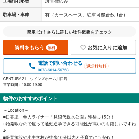
土地権利形態
所有権のみ
駐車場・車庫
有（カースペース、駐車可能台数 1台）
簡単1分！さらに詳しい物件概要をチェック
資料をもらう
お気に入りに追加
無料
電話で問い合わせる
通話料無料
0078-6014-56753
CENTURY 21 ウインズホーム川口店
営業時間：10:00-19:00
物件のおすすめポイント
～Location～
■日暮里・舎人ライナー「見沼代親水公園」駅徒歩15分！
□始発駅なので座って通勤通学できる可能性が高いのも嬉しいですね
♪
■保育施設や小中学校が徒歩10分以内と子育てにも安心！