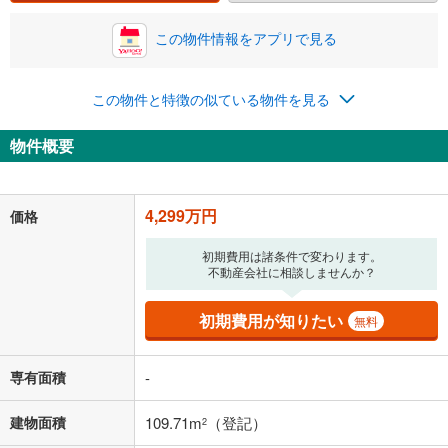
この物件情報をアプリで見る
0円
4,299万円
年2回払いを想定しています。毎月の返済額に加えて、ボー
ナス時の増額分（1回分）を入力してください。
この物件と特徴の似ている物件を見る
ボーナス払いの限度額は金融機関によって異なります。
111,595
円
/月
物件概要
月々の返済額
閉じる
「金利」については、ご利用を予定されている金融機関等にご確認の
4,299万円
価格
上、ご自身での入力をお願いいたします。初期設定で自動入力されてい
る値は、実際の金融機関等における貸出金利とは何ら関係がなく、実際
の金融機関等における貸出金利を何ら保証するものではありません。返
初期費用は諸条件で変わります。
不動産会社に相談しませんか？
済方法「元利均等返済」にて算出しております。入力された金利を35年
適用した場合の計算結果を表示しています。
その他月額費用や、初期費用がかかります。ご注意ください。実際にお
初期費用が知りたい
無料
借り入れの際は各金融機関等に、必ずご自身でご確認をお願いいたしま
す。
条件によってお借り入れができないことがあります。
専有面積
-
不動産会社に購入相談をする
無料
建物面積
109.71m
（登記）
2