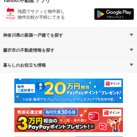
Yahoo!不動産 アプリ
地図でサクッと物件探し
物件比較が手軽にできる
神奈川県の新築一戸建てを探す
藤沢市の不動産情報を探す
路線・駅から探す
地域から探す
暮らしのお役立ち情報
不動産・住宅
賃貸住宅
通勤・通学時間から探す
地図から探す
マンションカタログ
教えて！住まいの先生
新築マンション
中古マンション
新築一戸建て
中古一戸建て
注文住宅
土地
売却査定