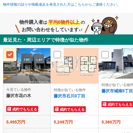
物件情報の誤りや掲載違反を発見された方はこちらからご連絡ください。
物件購入者
平均6物件以上
は
の
お問い合わせをしています
※1
最近見た・周辺エリアで特徴が似た物件
特徴が似ている物
今見ている物件
特徴が似ている物件
藤沢市城南5丁目
藤沢市花の木
藤沢市石川3丁目
成約でもらえる
成約でもらえる
成約でもらえる
5,495万円
5,249万円
5,380万円