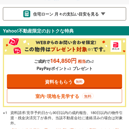
住宅ローン 月々の支払い目安を見る
支払いの目安をシミュレーションすることができます。
Yahoo!不動産限定のおトクな特典
％
金利
164,850円
ご成約で
相当
の
※2
0.01%
14.99%
PayPayポイント
プレゼント
※3
資料をもらう
無料
返済期間
一般的には最長35年まで借り入れ可能です。多くの金融機関
室内･現地を見学する
無料
が完済時の年齢は80歳までを条件としています。
万円
頭金
閉じる
資料請求/見学予約日から90日以内の成約報告、180日以内の物件引
渡・残金決済完了が条件。当該不動産会社に連絡済みの場合は対象
外。