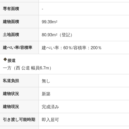
す。
条件によってお借り入れができないことがあります。
専有面積
-
不動産会社に購入相談をする
無料
建物面積
99.39m
2
土地面積
80.93m
（登記）
2
閉じる
建ぺい率/容積率
建ぺい率：60％/容積率：200％
接道
一方（西 公道 幅員6.7m）
私道負担
無し
建物状況
新築
建物現況
完成済み
引き渡し可能時期
即入居可