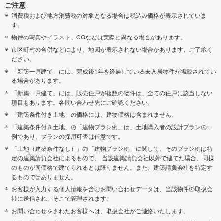
ご注意
消費税および地方消費税の対象となる場合は税込み価格が表示されていま
す。
物件の写真やイラスト、CGなどは実際と異なる場合があります。
市区町村の合併などにより、地図が表示されない場合があります。ご了承く
ださい。
「新築一戸建て」には、完成後1年を経過している未入居物件が掲載されてい
る場合があります。
「新築一戸建て」には、販売住戸が複数の物件は、全ての住戸に該当しない
項目もあります。各問い合わせ先にご確認ください。
「建築条件付き土地」の価格には、建物価格は含まれません。
「建築条件付き土地」の「建物プラン例」は、土地購入者の設計プランの一
例であり、プランの採用可否は任意です。
「土地（建築条件なし）」の「建物プラン例」に関して、そのプラン例は特
定の建築請負会社によるもので、 当該建築請負会社以外で建てた場合、同様
のものが同価格で建てられるとは限りません。また、建築請負会社を特定す
るものではありません。
お客様が入力する個人情報を含むお問い合わせデータは、当該物件の取扱会
社に送信され、そこで管理されます。
お問い合わせをされたお客様へは、取扱会社がご連絡いたします。