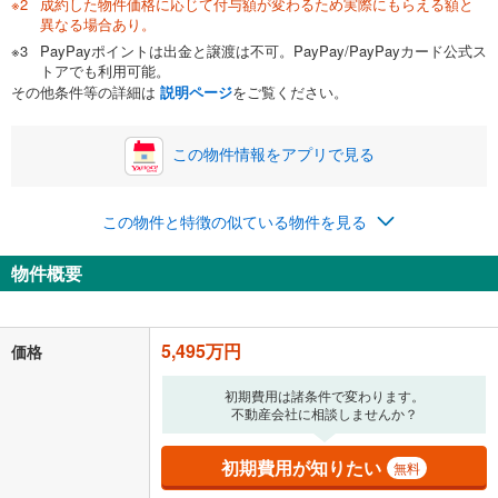
成約した物件価格に応じて付与額が変わるため実際にもらえる額と
0万円
5,495万円
異なる場合あり。
自己資金から住宅購入にかけられる金額を入力してくださ
PayPayポイントは出金と譲渡は不可。PayPay/PayPayカード公式ス
い。一般的には物件価格の2割までが目安です。
万円
トアでも利用可能。
ボーナス
閉じる
/回
その他条件等の詳細は
説明ページ
をご覧ください。
この物件情報をアプリで見る
0円
5,495万円
年2回払いを想定しています。毎月の返済額に加えて、ボー
この物件と特徴の似ている物件を見る
ナス時の増額分（1回分）を入力してください。
ボーナス払いの限度額は金融機関によって異なります。
物件概要
142,642
円
/月
月々の返済額
閉じる
「金利」については、ご利用を予定されている金融機関等にご確認の
5,495万円
価格
上、ご自身での入力をお願いいたします。初期設定で自動入力されてい
る値は、実際の金融機関等における貸出金利とは何ら関係がなく、実際
初期費用は諸条件で変わります。
の金融機関等における貸出金利を何ら保証するものではありません。返
不動産会社に相談しませんか？
済方法「元利均等返済」にて算出しております。入力された金利を35年
適用した場合の計算結果を表示しています。
その他月額費用や、初期費用がかかります。ご注意ください。実際にお
初期費用が知りたい
無料
借り入れの際は各金融機関等に、必ずご自身でご確認をお願いいたしま