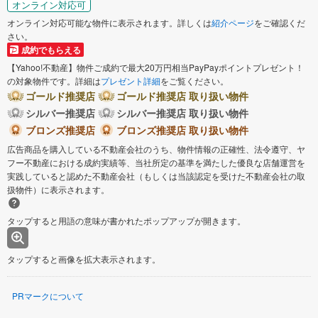
オンライン対応可
オンライン対応可能な物件に表示されます。詳しくは
紹介ページ
をご確認くだ
さい。
成約でもらえる
【Yahoo!不動産】物件ご成約で最大20万円相当PayPayポイントプレゼント！
の対象物件です。詳細は
プレゼント詳細
をご覧ください。
ゴールド推奨店
ゴールド推奨店 取り扱い物件
シルバー推奨店
シルバー推奨店 取り扱い物件
ブロンズ推奨店
ブロンズ推奨店 取り扱い物件
広告商品を購入している不動産会社のうち、物件情報の正確性、法令遵守、ヤ
フー不動産における成約実績等、当社所定の基準を満たした優良な店舗運営を
実践していると認めた不動産会社（もしくは当該認定を受けた不動産会社の取
扱物件）に表示されます。
タップすると用語の意味が書かれたポップアップが開きます。
タップすると画像を拡大表示されます。
PRマークについて