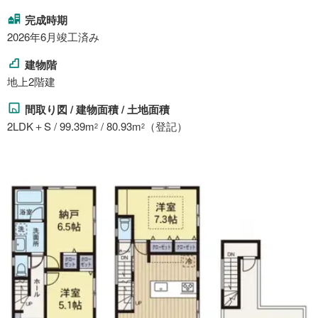
完成時期
2026年6月竣工済み
建物階
地上2階建
間取り図 / 建物面積 / 土地面積
2LDK＋S / 99.39m
/ 80.93m
（登記）
2
2