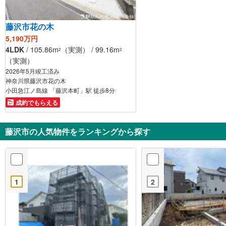
藤沢市花の木
5,190万円
4LDK
/ 105.86m
（実測） / 99.16m
2
2
（実測）
2026年5月竣工済み
神奈川県藤沢市花の木
小田急江ノ島線 「藤沢本町」駅 徒歩8分
成約でもらえる
藤沢市の人気物件をランキングから探す
1
2