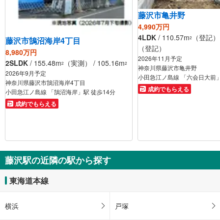
藤沢市亀井野
4,990万円
4LDK
/ 110.57m
（登記） /
2
藤沢市鵠沼海岸4丁目
（登記）
8,980万円
2026年11月予定
2SLDK
/ 155.48m
（実測） / 105.16m
2
2
神奈川県藤沢市亀井野
2026年9月予定
小田急江ノ島線 「六会日大前」
神奈川県藤沢市鵠沼海岸4丁目
成約でもらえる
小田急江ノ島線 「鵠沼海岸」駅 徒歩14分
成約でもらえる
藤沢駅の近隣の駅から探す
東海道本線
横浜
戸塚