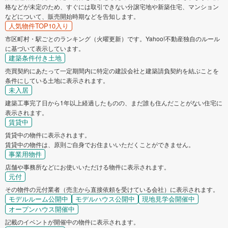
格などが未定のため、すぐには取引できない分譲宅地や新築住宅、マンション
などについて、販売開始時期などを告知します。
人気物件TOP10入り
市区町村・駅ごとのランキング（火曜更新）です。Yahoo!不動産独自のルール
に基づいて表示しています。
建築条件付き土地
売買契約にあたって一定期間内に特定の建設会社と建築請負契約を結ぶことを
条件にしている土地に表示されます。
未入居
建築工事完了日から1年以上経過したものの、まだ誰も住んだことがない住宅に
表示されます。
賃貸中
賃貸中の物件に表示されます。
賃貸中の物件は、原則ご自身でお住まいいただくことができません。
事業用物件
店舗や事務所などにお使いいただける物件に表示されます。
元付
その物件の元付業者（売主から直接依頼を受けている会社）に表示されます。
モデルルーム公開中
モデルハウス公開中
現地見学会開催中
オープンハウス開催中
記載のイベントが開催中の物件に表示されます。