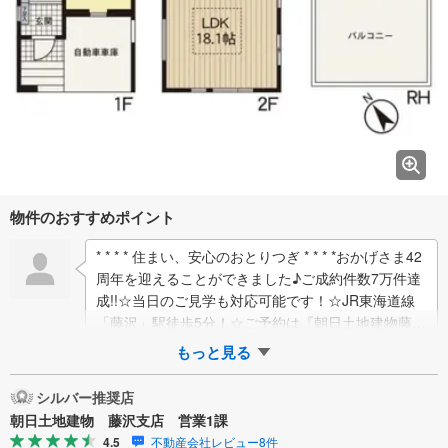
物件のおすすめポイント
* * * * 住まい、安心のおとりつぎ * * * *おかげさま42
周年を迎えることができました♪ご成約件数7万件達
成!!☆当日のご見学も対応可能です！☆JR東海道線
「藤沢」駅徒歩5分！☆ご予約は『朝日土地建物藤沢
店』まで！朝日…
もっと見る
シルバー推奨店
朝日土地建物 藤沢支店 営業1課
4.5
不動産会社レビュー8件