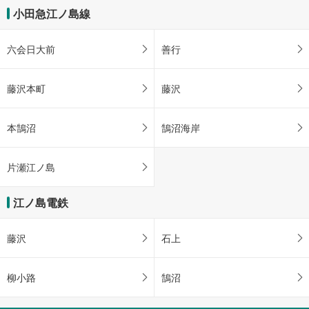
小田急江ノ島線
六会日大前
善行
藤沢本町
藤沢
本鵠沼
鵠沼海岸
片瀬江ノ島
江ノ島電鉄
藤沢
石上
柳小路
鵠沼