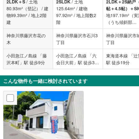
2LDK＋S
/
土地
2SLDK
/
土地
2LDK＋2S納戸（
80.93m²（登記）
/
建
125.64m²
/
建物
帖＋4.5帖）＋SI
物99.39m²
/
地上2階
97.92m²
/
地上階数2
地197.19m²（
建
階
（うち傾斜部
分:93.99m²）
/
神奈川県藤沢市花の
神奈川県藤沢市石川3
神奈川県藤沢市
102.87m²（実
木
丁目
丁目
地上2階建
小田急江ノ島線 「藤
小田急江ノ島線 「六
東海道本線 「辻
沢本町」駅 徒歩9分
会日大前」駅 徒歩35
駅 徒歩19分
分
こんな物件も一緒に検討されています