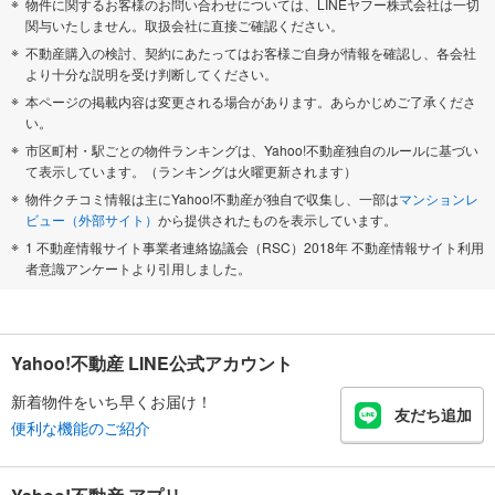
物件に関するお客様のお問い合わせについては、LINEヤフー株式会社は一切
関与いたしません。取扱会社に直接ご確認ください。
不動産購入の検討、契約にあたってはお客様ご自身が情報を確認し、各会社
より十分な説明を受け判断してください。
本ページの掲載内容は変更される場合があります。あらかじめご了承くださ
い。
市区町村・駅ごとの物件ランキングは、Yahoo!不動産独自のルールに基づい
て表示しています。（ランキングは火曜更新されます）
物件クチコミ情報は主にYahoo!不動産が独自で収集し、一部は
マンションレ
ビュー（外部サイト）
から提供されたものを表示しています。
1 不動産情報サイト事業者連絡協議会（RSC）2018年 不動産情報サイト利用
者意識アンケートより引用しました。
Yahoo!不動産 LINE公式アカウント
新着物件をいち早くお届け！
友だち追加
便利な機能のご紹介