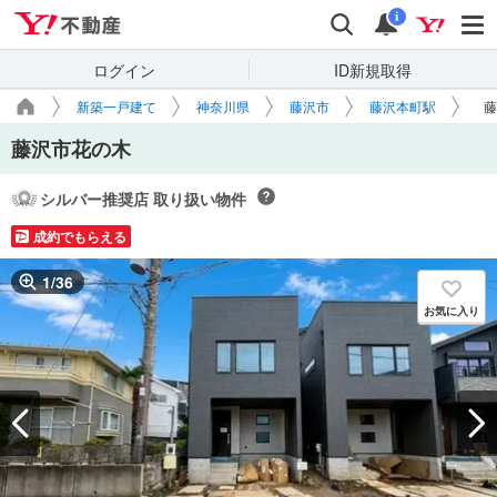
Yahoo!不動産
検索
通知
i
ログイン
ID新規取得
新築一戸建て
神奈川県
藤沢市
藤沢本町駅
藤
藤沢市花の木
シルバー推奨店 取り扱い物件
成約でもらえる
1
/
36
お気に入り