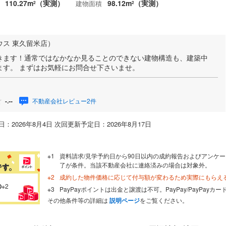
110.27m
（実測）
98.12m
（実測）
建物面積
2
2
ウス 東久留米店）
きます！通常ではなかなか見ることのできない建物構造も、建築中
ます。 まずはお気軽にお問合せ下さいませ。
不動産会社レビュー2件
-.--
：2026年8月4日 次回更新予定日：2026年8月17日
資料請求/見学予約日から90日以内の成約報告およびアンケー
了が条件。当該不動産会社に連絡済みの場合は対象外。
成約した物件価格に応じて付与額が変わるため実際にもらえ
の
※2
PayPayポイントは出金と譲渡は不可。PayPay/PayPay
その他条件等の詳細は
説明ページ
をご覧ください。