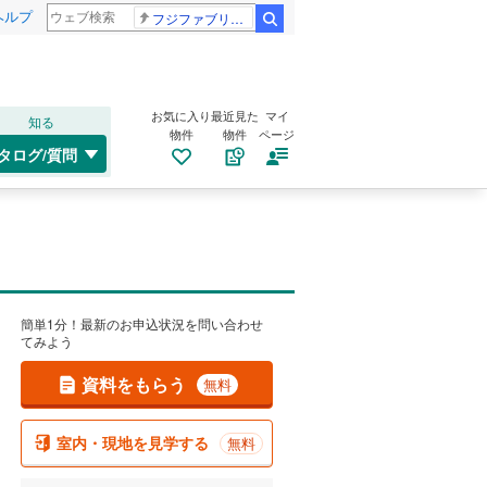
ヘルプ
フジファブリック
検索
お気に入り
最近見た
マイ
知る
物件
物件
ページ
タログ/質問
簡単1分！最新のお申込状況を問い合わせ
てみよう
資料をもらう
無料
室内・現地を見学する
無料