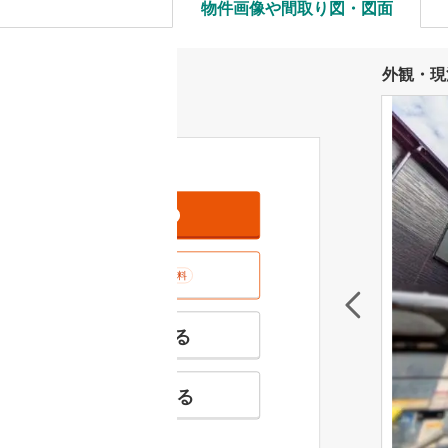
物件画像や間取り図・図面
外観・現
資料をもらう
無料
室内･現地を見学する
無料
特徴の似た物件を見る
お気に入りに追加する