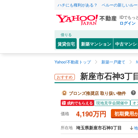
ハチにも権利がある？ ペルーの新しいルー
IDでもっ
ログイン
借りる
賃貸住宅
新築マンション
中古マンシ
Yahoo!不動産トップ
新築一戸建て
新座市石神3丁
おすすめ
ブロンズ推奨店 取り扱い物件
現地見学会開催中
オ
成約でもらえる
4,190万円
初期費用
価格
所在地
埼玉県新座市石神3丁目
地