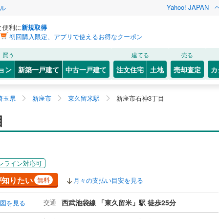
Yahoo! JAPAN
ル
と便利に
新規取得
初回購入限定、アプリで使えるお得なクーポン
買う
建てる
売る
ョン
新築一戸建て
中古一戸建て
注文住宅
土地
売却査定
カ
埼玉県
新座市
東久留米駅
新座市石神3丁目
目
ンライン対応可
が知りたい
無料
月々の支払い目安を見る
交通
西武池袋線 「東久留米」駅 徒歩25分
図を見る