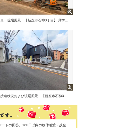
写真
現場風景 【新座市石神3丁目】 見学はしたいけど、なかなか時間が取れない・・・そんな方に出勤前や仕事終わりにマイホームを見学できるサポートをいたします。
接道状況および現場風景 【新座市石神3丁目】 物件の事、諸費用の事など、小さな疑問お気軽にご連絡・ご相談下さい。
ケートの回答、180日以内の物件引渡・残金