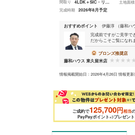
間取り
4LDK＋SIC・リネン庫
土地面積
2026年8月予定
完成時期
おすすめポイント
伊藤淳 （藤和ハ
完成前ですがご見学で
だからこそご覧になれ
ブロンズ推奨店
藤和ハウス 東久留米店
情報掲載開始日：2026年4月26日 情報更新日
125,700
円
ご成約で
相当
PayPayポイント
プレゼント
※3