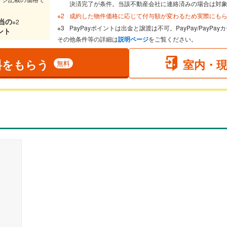
決済完了が条件。当該不動産会社に連絡済みの場合は対
成約した物件価格に応じて付与額が変わるため実際にも
当
の
※2
PayPayポイントは出金と譲渡は不可。PayPay/PayP
ント
その他条件等の詳細は
説明ページ
をご覧ください。
料をもらう
室内・
無料