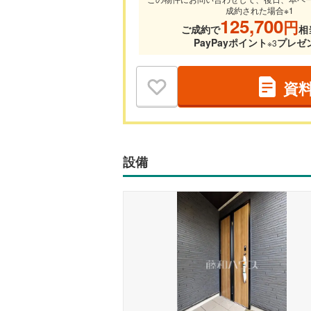
成約された場合※1
125,700
円
ご成約で
相
PayPayポイント
プレゼ
※3
資
設備