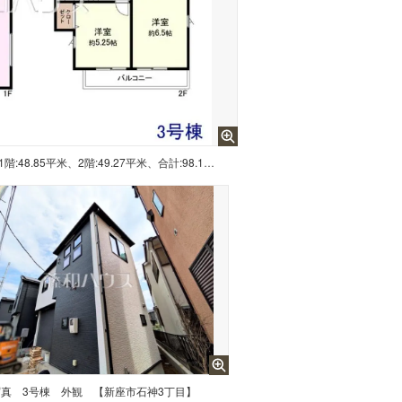
≪間取図 3号棟≫ 4LDK 1階:48.85平米、2階:49.27平米、合計:98.12平米 使い勝手のよい全居室5.2帖以上・クローゼット付き【新座市石神3丁目】
写真
3号棟 外観 【新座市石神3丁目】