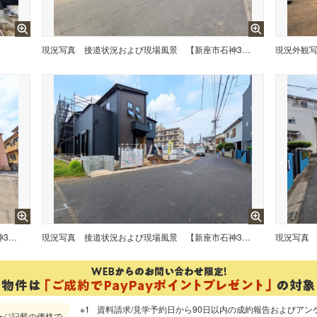
現況写真
接道状況および現場風景 【新座市石神3丁目】
現況外観
接道状況および現場風景 【新座市石神3丁目】
現況写真
接道状況および現場風景 【新座市石神3丁目】 平日のご案内も可能です。まずはお気軽にお問合せ下さいませ。
現況写真
資料請求/見学予約日から90日以内の成約報告およびアン
ージ記載の価格で