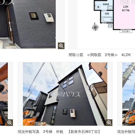
】
間取り図
】
現況外観写真
3号棟 外観 【新座市石神3丁目】
現況外観