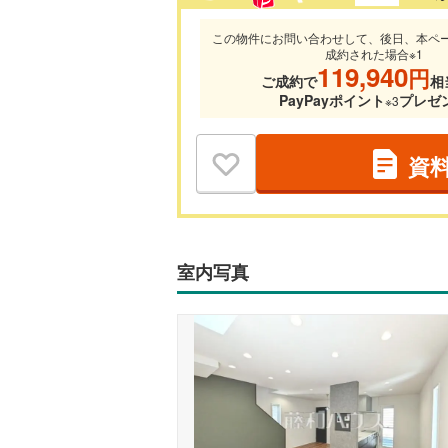
この物件にお問い合わせして、後日、本ペ
成約された場合※1
119,940
円
ご成約で
相
PayPayポイント
プレゼ
※3
資
室内写真