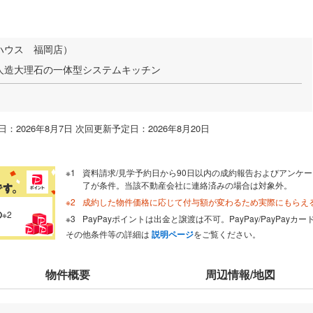
ハウス 福岡店）
人造大理石の一体型システムキッチン
：2026年8月7日 次回更新予定日：2026年8月20日
資料請求/見学予約日から90日以内の成約報告およびアンケー
了が条件。当該不動産会社に連絡済みの場合は対象外。
成約した物件価格に応じて付与額が変わるため実際にもらえ
の
※2
PayPayポイントは出金と譲渡は不可。PayPay/PayPay
その他条件等の詳細は
説明ページ
をご覧ください。
物件概要
周辺情報/地図