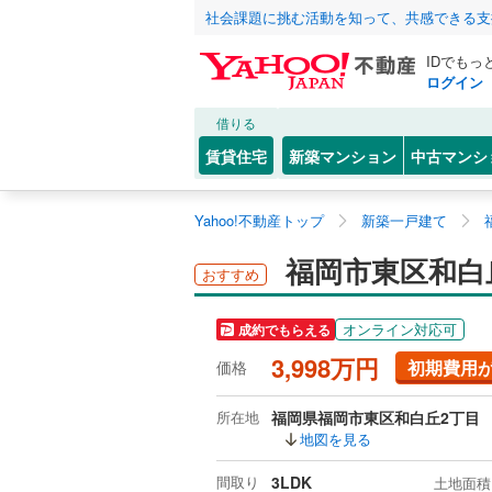
社会課題に挑む活動を知って、共感できる支
IDでもっ
ログイン
借りる
賃貸住宅
新築マンション
中古マンシ
Yahoo!不動産トップ
新築一戸建て
福岡市東区和白
おすすめ
オンライン対応可
成約でもらえる
3,998万円
初期費用
価格
所在地
福岡県福岡市東区和白丘2丁目
地図を見る
間取り
3LDK
土地面積