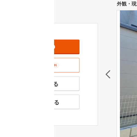
外観・現
資料をもらう
無料
室内･現地を見学する
無料
特徴の似た物件を見る
お気に入りに追加する