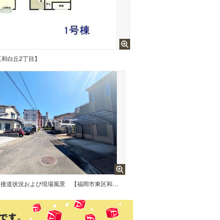
区和白丘2丁目】
接道状況および現場風景 【福岡市東区和白丘2丁目】