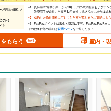
資料請求/見学予約日から90日以内の成約報告およびアン
ージ記載の価格で
決済完了が条件。当該不動産会社に連絡済みの場合は対
成約した物件価格に応じて付与額が変わるため実際にも
当
の
※2
PayPayポイントは出金と譲渡は不可。PayPay/PayP
ント
その他条件等の詳細は
説明ページ
をご覧ください。
料をもらう
室内・
無料