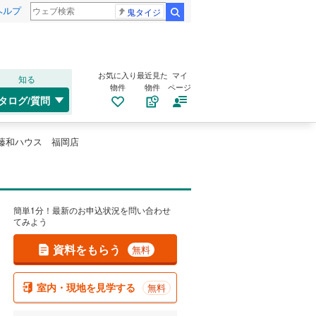
ヘルプ
鬼タイジ
検索
お気に入り
最近見た
マイ
知る
物件
物件
ページ
タログ/質問
藤和ハウス 福岡店
簡単1分！最新のお申込状況を問い合わせ
てみよう
資料をもらう
無料
室内・現地を見学する
無料