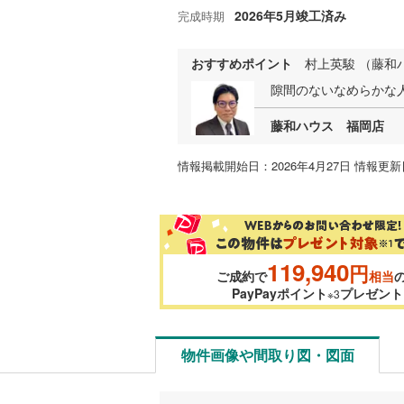
2026年5月竣工済み
完成時期
おすすめポイント
村上英駿 （藤和
隙間のないなめらかな
藤和ハウス 福岡店
情報掲載開始日：2026年4月27日 情報更新日
119,940
円
ご成約で
相当
PayPayポイント
プレゼント
※3
物件画像や間取り図・図面