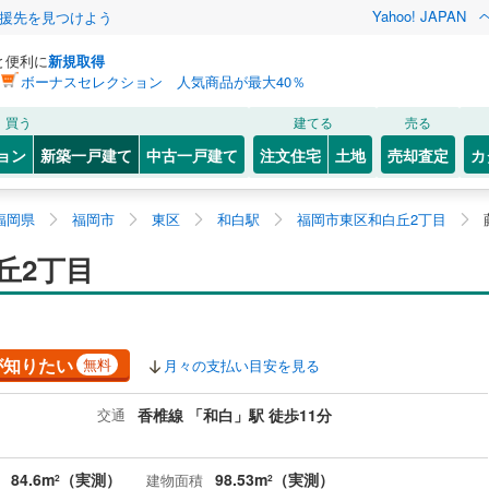
Yahoo! JAPAN
援先を見つけよう
と便利に
新規取得
ボーナスセレクション 人気商品が最大40％
買う
建てる
売る
ョン
新築一戸建て
中古一戸建て
注文住宅
土地
売却査定
カ
福岡県
福岡市
東区
和白駅
福岡市東区和白丘2丁目
丘2丁目
が知りたい
無料
月々の支払い目安を見る
交通
香椎線 「和白」駅 徒歩11分
84.6m
（実測）
98.53m
（実測）
建物面積
2
2