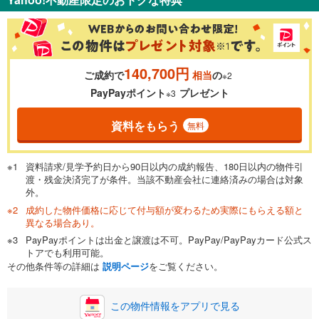
％
金利
140,700円
ご成約で
相当
の
※2
0.01%
14.99%
PayPayポイント
プレゼント
※3
資料をもらう
無料
返済期間
一般的には最長35年まで借り入れ可能です。多くの金融機関
資料請求/見学予約日から90日以内の成約報告、180日以内の物件引
が完済時の年齢は80歳までを条件としています。
渡・残金決済完了が条件。当該不動産会社に連絡済みの場合は対象
万円
頭金
閉じる
外。
成約した物件価格に応じて付与額が変わるため実際にもらえる額と
異なる場合あり。
PayPayポイントは出金と譲渡は不可。PayPay/PayPayカード公式ス
0万円
4,690万円
トアでも利用可能。
自己資金から住宅購入にかけられる金額を入力してくださ
その他条件等の詳細は
説明ページ
をご覧ください。
い。一般的には物件価格の2割までが目安です。
万円
ボーナス
閉じる
/回
この物件情報をアプリで見る