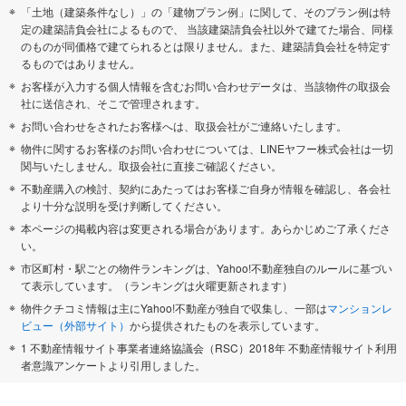
「土地（建築条件なし）」の「建物プラン例」に関して、そのプラン例は特
定の建築請負会社によるもので、 当該建築請負会社以外で建てた場合、同様
のものが同価格で建てられるとは限りません。また、建築請負会社を特定す
るものではありません。
お客様が入力する個人情報を含むお問い合わせデータは、当該物件の取扱会
社に送信され、そこで管理されます。
お問い合わせをされたお客様へは、取扱会社がご連絡いたします。
物件に関するお客様のお問い合わせについては、LINEヤフー株式会社は一切
関与いたしません。取扱会社に直接ご確認ください。
不動産購入の検討、契約にあたってはお客様ご自身が情報を確認し、各会社
より十分な説明を受け判断してください。
本ページの掲載内容は変更される場合があります。あらかじめご了承くださ
い。
市区町村・駅ごとの物件ランキングは、Yahoo!不動産独自のルールに基づい
て表示しています。（ランキングは火曜更新されます）
物件クチコミ情報は主にYahoo!不動産が独自で収集し、一部は
マンションレ
ビュー（外部サイト）
から提供されたものを表示しています。
1 不動産情報サイト事業者連絡協議会（RSC）2018年 不動産情報サイト利用
者意識アンケートより引用しました。