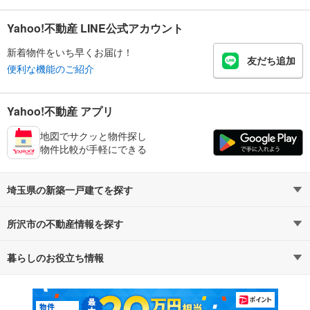
Yahoo!不動産 LINE公式アカウント
新着物件をいち早くお届け！
友だち追加
便利な機能のご紹介
Yahoo!不動産 アプリ
地図でサクッと物件探し
物件比較が手軽にできる
埼玉県の新築一戸建てを探す
所沢市の不動産情報を探す
路線・駅から探す
地域から探す
暮らしのお役立ち情報
不動産・住宅
賃貸住宅
通勤・通学時間から探す
地図から探す
マンションカタログ
教えて！住まいの先生
新築マンション
中古マンション