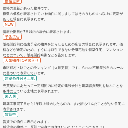
価格更新
価格の更新があった物件です。
複数の価格が表示されている物件に関しましてはそのうちの１つ以上に更新が
あった場合に表示されます。
NEW
情報公開日が7日以内の場合に表示されます。
予告広告
販売開始前に売出予定の物件を知らせるための広告の場合に表示されます。価
格などが未定のため、すぐには取引できない分譲宅地や新築住宅、マンション
などについて、販売開始時期などを告知します。
人気物件TOP10入り
市区町村・駅ごとのランキング（火曜更新）です。Yahoo!不動産独自のルール
に基づいて表示しています。
建築条件付き土地
売買契約にあたって一定期間内に特定の建設会社と建築請負契約を結ぶことを
条件にしている土地に表示されます。
未入居
建築工事完了日から1年以上経過したものの、まだ誰も住んだことがない住宅に
表示されます。
賃貸中
賃貸中の物件に表示されます。
賃貸中の物件は、原則ご自身でお住まいいただくことができません。