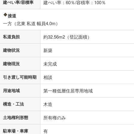
建ぺい率/容積率
建ぺい率：60％/容積率：100％
閉じる
接道
一方（北東 私道 幅員4.0m）
私道負担
約32.56m2（登記面積）
建物状況
新築
建物現況
未完成
引き渡し可能時期
相談
用途地域
第一種低層住居専用地域
構造・工法
木造
土地権利形態
所有権のみ
駐車場・車庫
有