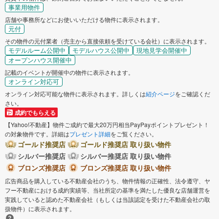
事業用物件
店舗や事務所などにお使いいただける物件に表示されます。
元付
その物件の元付業者（売主から直接依頼を受けている会社）に表示されます。
モデルルーム公開中
モデルハウス公開中
現地見学会開催中
オープンハウス開催中
記載のイベントが開催中の物件に表示されます。
オンライン対応可
オンライン対応可能な物件に表示されます。詳しくは
紹介ページ
をご確認くだ
さい。
成約でもらえる
【Yahoo!不動産】物件ご成約で最大20万円相当PayPayポイントプレゼント！
の対象物件です。詳細は
プレゼント詳細
をご覧ください。
ゴールド推奨店
ゴールド推奨店 取り扱い物件
シルバー推奨店
シルバー推奨店 取り扱い物件
ブロンズ推奨店
ブロンズ推奨店 取り扱い物件
広告商品を購入している不動産会社のうち、物件情報の正確性、法令遵守、ヤ
フー不動産における成約実績等、当社所定の基準を満たした優良な店舗運営を
実践していると認めた不動産会社（もしくは当該認定を受けた不動産会社の取
扱物件）に表示されます。