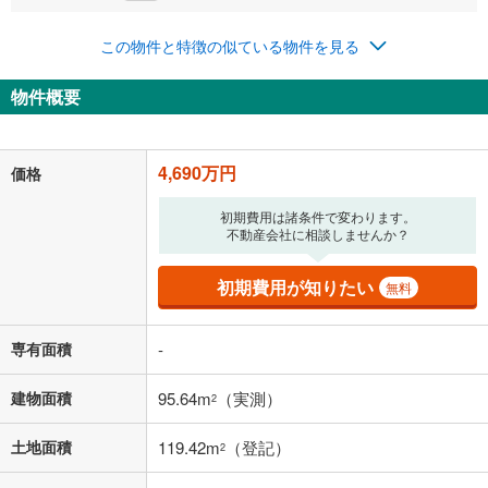
この物件と特徴の似ている物件を見る
0円
4,690万円
年2回払いを想定しています。毎月の返済額に加えて、ボー
物件概要
ナス時の増額分（1回分）を入力してください。
ボーナス払いの限度額は金融機関によって異なります。
121,745
円
/月
月々の返済額
閉じる
4,690万円
価格
「金利」については、ご利用を予定されている金融機関等にご確認の
初期費用は諸条件で変わります。
不動産会社に相談しませんか？
上、ご自身での入力をお願いいたします。初期設定で自動入力されてい
る値は、実際の金融機関等における貸出金利とは何ら関係がなく、実際
の金融機関等における貸出金利を何ら保証するものではありません。返
初期費用が知りたい
無料
済方法「元利均等返済」にて算出しております。入力された金利を35年
適用した場合の計算結果を表示しています。
その他月額費用や、初期費用がかかります。ご注意ください。実際にお
専有面積
-
借り入れの際は各金融機関等に、必ずご自身でご確認をお願いいたしま
す。
建物面積
95.64m
（実測）
2
条件によってお借り入れができないことがあります。
不動産会社に購入相談をする
土地面積
119.42m
（登記）
無料
2