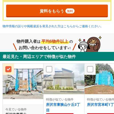
資料をもらう
無料
物件情報の誤りや掲載違反を発見された方はこちらからご連絡ください。
物件購入者
平均6物件以上
は
の
お問い合わせをしています
※1
最近見た・周辺エリアで特徴が似た物件
特徴が似ている物件
特徴が似ている物
所沢市東狭山ケ丘3丁
所沢市宮本町1
今見ている物件
目