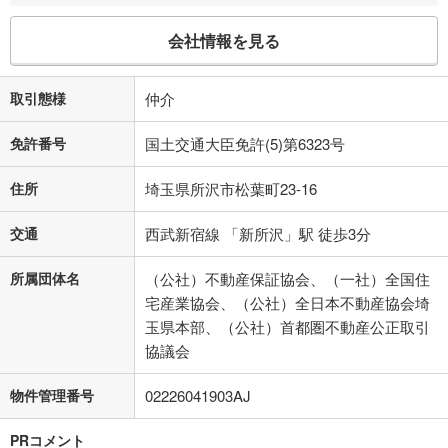
会社情報を見る
取引態様
仲介
免許番号
国土交通大臣免許(5)第6323号
住所
埼玉県所沢市松葉町23-16
交通
西武新宿線 「新所沢」駅 徒歩3分
所属団体名
（公社）不動産保証協会、（一社）全国住
宅産業協会、（公社）全日本不動産協会埼
玉県本部、（公社）首都圏不動産公正取引
協議会
物件管理番号
02226041903AJ
PRコメント