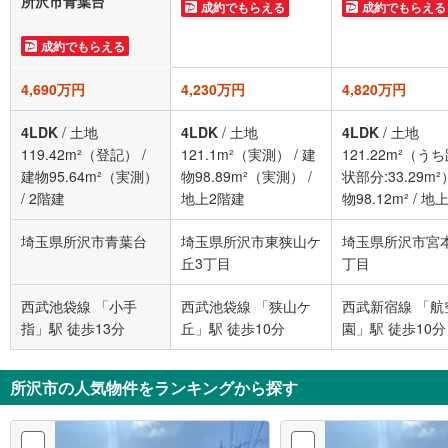
所沢市青葉台
成約でもらえる
成約でもらえる
成約でもらえる
4,690万円
4,230万円
4,820万円
4LDK
/
土地
4LDK
/
土地
4LDK
/
土地
119.42m²（登記）
/
121.1m²（実測）
/
建
121.22m²（う
建物95.64m²（実測）
物98.89m²（実測）
/
状部分:33.29m²
/
2階建
地上2階建
物98.12m²
/
地上
建
埼玉県所沢市青葉台
埼玉県所沢市東狭山ケ
埼玉県所沢市宮
丘3丁目
丁目
西武池袋線 「小手
西武池袋線 「狭山ケ
西武新宿線 「航
指」駅 徒歩13分
丘」駅 徒歩10分
園」駅 徒歩10分
所沢市の人気物件をランキングから探す