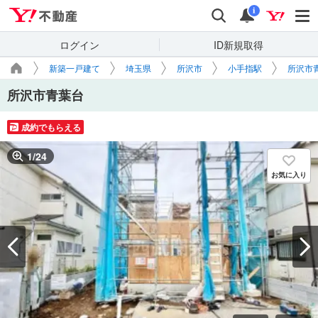
Yahoo!不動産
検索
通知
i
ログイン
ID新規取得
新築一戸建て
埼玉県
所沢市
小手指駅
所沢市
所沢市青葉台
成約でもらえる
1
/
24
お気に入り