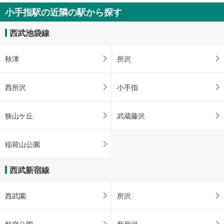
小手指駅の近隣の駅から探す
西武池袋線
秋津
所沢
西所沢
小手指
狭山ケ丘
武蔵藤沢
稲荷山公園
西武新宿線
西武園
所沢
航空公園
新所沢