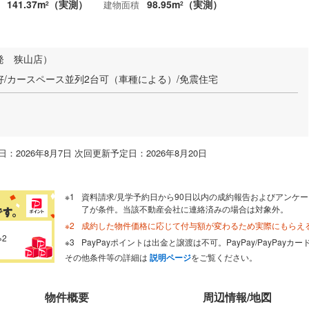
141.37m
（実測）
98.95m
（実測）
建物面積
2
2
発 狭山店）
/カースペース並列2台可（車種による）/免震住宅
：2026年8月7日 次回更新予定日：2026年8月20日
資料請求/見学予約日から90日以内の成約報告およびアンケー
了が条件。当該不動産会社に連絡済みの場合は対象外。
成約した物件価格に応じて付与額が変わるため実際にもらえ
※2
PayPayポイントは出金と譲渡は不可。PayPay/PayPay
その他条件等の詳細は
説明ページ
をご覧ください。
物件概要
周辺情報/地図