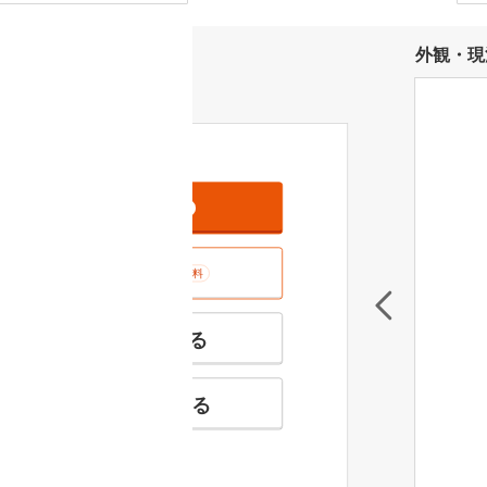
外観・現
資料をもらう
無料
室内･現地を見学する
無料
特徴の似た物件を見る
お気に入りに追加する