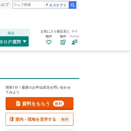
ヘルプ
キズナアイ
検索
お気に入り
最近見た
マイ
知る
物件
物件
ページ
タログ/質問
簡単1分！最新のお申込状況を問い合わせ
てみよう
資料をもらう
無料
室内・現地を見学する
無料