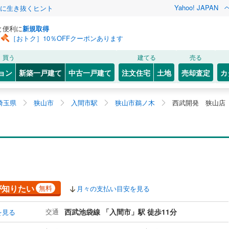
Yahoo! JAPAN
クに生き抜くヒント
と便利に
新規取得
［おトク］10％OFFクーポンあります
買う
建てる
売る
ョン
新築一戸建て
中古一戸建て
注文住宅
土地
売却査定
カ
埼玉県
狭山市
入間市駅
狭山市鵜ノ木
西武開発 狭山店
が知りたい
無料
月々の支払い目安を見る
交通
西武池袋線 「入間市」駅 徒歩11分
を見る