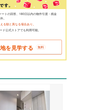
ケートの回答、180日以内の物件引渡・残金
象外。
らえる額と異なる場合あり。
ayカード公式ストアでも利用可能。
現地を見学する
無料