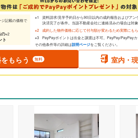
資料請求/見学予約日から90日以内の成約報告およびアン
ージ記載の価格で
決済完了が条件。当該不動産会社に連絡済みの場合は対
成約した物件価格に応じて付与額が変わるため実際にも
当
の
※2
PayPayポイントは出金と譲渡は不可。PayPay/PayP
ント
その他条件等の詳細は
説明ページ
をご覧ください。
料をもらう
室内・
無料