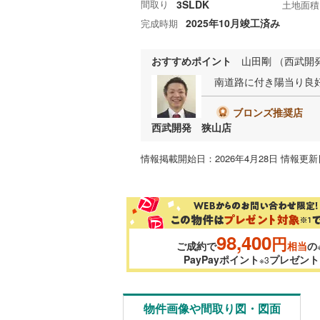
間取り
3SLDK
土地面積
2025年10月竣工済み
完成時期
おすすめポイント
山田剛 （西武開
南道路に付き陽当り良好
ブロンズ推奨店
西武開発 狭山店
情報掲載開始日：2026年4月28日 情報更新日
98,400
円
ご成約で
相当
の
PayPayポイント
プレゼント
※3
物件画像や間取り図・図面