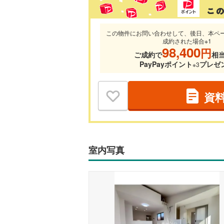
この物件にお問い合わせして、後日、本ペ
成約された場合※1
98,400
円
ご成約で
相
PayPayポイント
プレゼ
※3
資
室内写真