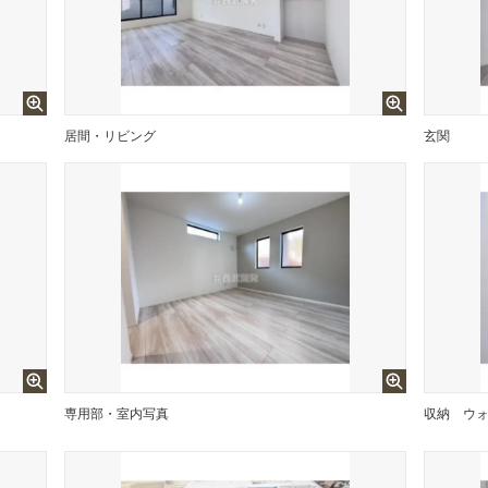
居間・リビング
玄関
専用部・室内写真
収納
ウ