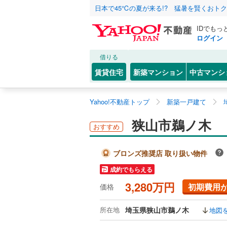
日本で45℃の夏が来る!? 猛暑を賢くおト
IDでもっ
ログイン
借りる
賃貸住宅
新築マンション
中古マンシ
Yahoo!不動産トップ
新築一戸建て
狭山市鵜ノ木
おすすめ
ブロンズ推奨店 取り扱い物件
成約でもらえる
3,280万円
初期費用
価格
所在地
埼玉県狭山市鵜ノ木
地図