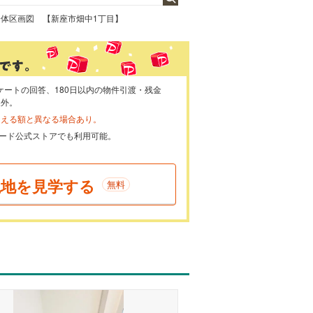
全体区画図 【新座市畑中1丁目】
ケートの回答、180日以内の物件引渡・残金
象外。
らえる額と異なる場合あり。
ayカード公式ストアでも利用可能。
現地を見学する
無料