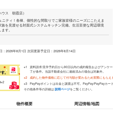
ハウス 朝霞店）
ミュニティ！各棟、個性的な間取りでご家族皆様のニーズにこたえま
家族を見渡せる対面式システムキッチン完備。生活至便な周辺環境
します。
：2026年8月1日 次回更新予定日：2026年8月14日
資料請求/見学予約日から90日以内の成約報告およびアンケー
了が条件。当該不動産会社に連絡済みの場合は対象外。
成約した物件価格に応じて付与額が変わるため実際にもらえ
の
※2
PayPayポイントは出金と譲渡は不可。PayPay/PayPay
その他条件等の詳細は
説明ページ
をご覧ください。
物件概要
周辺情報/地図