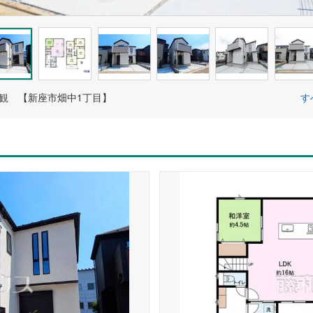
外観 【新座市畑中1丁目】
す