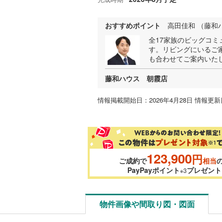
おすすめポイント
高田佳和 （藤和
全17家族のビッグコ
す。リビングにいるご
も合わせてご案内いた
藤和ハウス 朝霞店
情報掲載開始日：2026年4月28日 情報更新日
123,900
円
ご成約で
相当
PayPayポイント
プレゼント
※3
物件画像や間取り図・図面