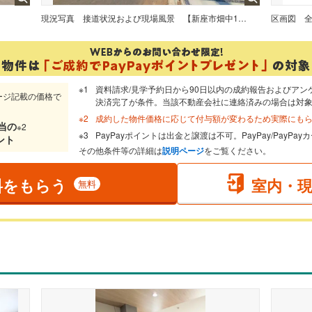
現況写真
接道状況および現場風景 【新座市畑中1丁目】
区画図
資料請求/見学予約日から90日以内の成約報告およびアン
ージ記載の価格で
決済完了が条件。当該不動産会社に連絡済みの場合は対
成約した物件価格に応じて付与額が変わるため実際にも
当
の
※2
PayPayポイントは出金と譲渡は不可。PayPay/PayP
ント
その他条件等の詳細は
説明ページ
をご覧ください。
料をもらう
室内・
無料