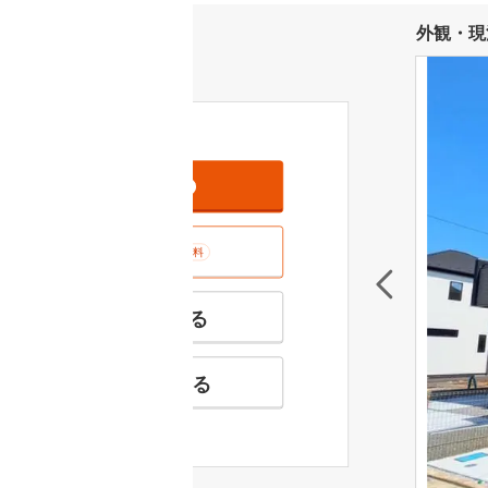
外観・現
資料をもらう
無料
室内･現地を見学する
無料
特徴の似た物件を見る
お気に入りに追加する