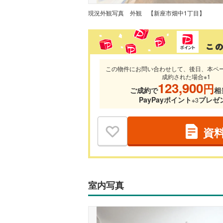
現況外観写真
外観 【新座市畑中1丁目】
この物件にお問い合わせして、後日、本ペ
成約された場合※1
123,900
円
ご成約で
相
PayPayポイント
プレゼ
※3
資
室内写真