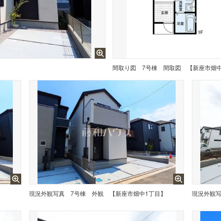
】
間取り図
7号棟 間取図 【新座市畑
】
現況外観写真
7号棟 外観 【新座市畑中1丁目】
現況外観