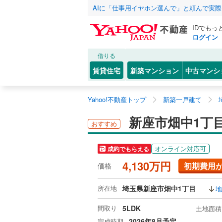
AIに「仕事用イヤホン選んで」と頼んで実
IDでもっ
ログイン
借りる
賃貸住宅
新築マンション
中古マンシ
Yahoo!不動産トップ
新築一戸建て
新座市畑中1丁
おすすめ
オンライン対応可
成約でもらえる
4,130万円
初期費用
価格
所在地
埼玉県新座市畑中1丁目
地
間取り
5LDK
土地面積
2026年8月予定
完成時期