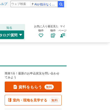
ヘルプ
AIが指示なくサイバー攻撃
検索
お気に入り
最近見た
マイ
知る
物件
物件
ページ
タログ/質問
簡単1分！最新のお申込状況を問い合わせ
てみよう
資料をもらう
無料
室内・現地を見学する
無料