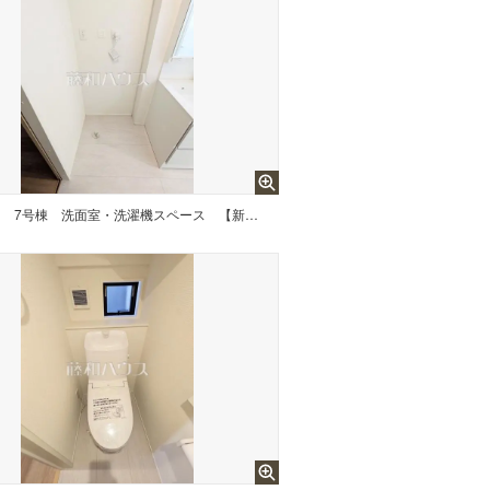
台
7号棟 洗面室・洗濯機スペース 【新座市畑中1丁目】