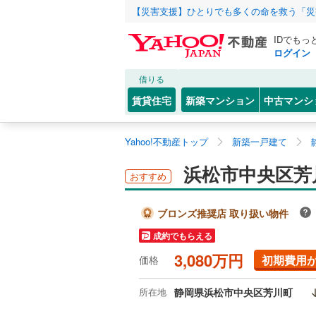
【災害支援】ひとりでも多くの命を救う「災
IDでもっ
ログイン
借りる
賃貸住宅
新築マンション
中古マンシ
Yahoo!不動産トップ
新築一戸建て
浜松市中央区芳
おすすめ
ブロンズ推奨店 取り扱い物件
成約でもらえる
3,080万円
初期費用
価格
所在地
静岡県浜松市中央区芳川町