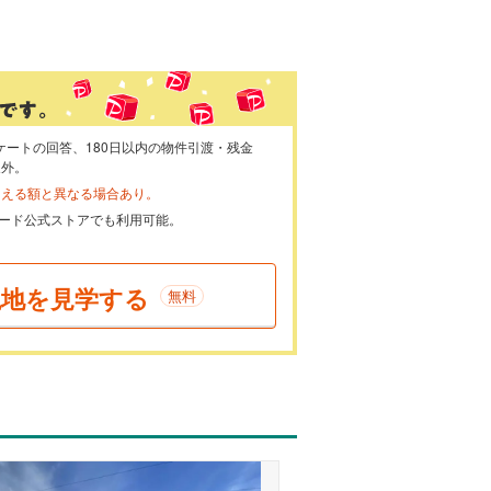
ケートの回答、180日以内の物件引渡・残金
象外。
らえる額と異なる場合あり。
ayカード公式ストアでも利用可能。
現地を見学する
無料