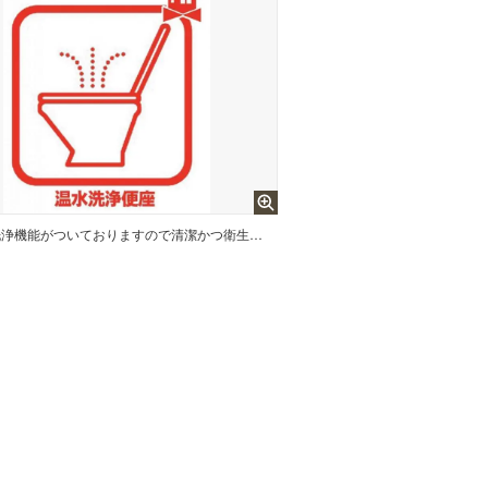
温水での洗浄機能がついておりますので清潔かつ衛生面も安心です。 寒い時期でも暖かい便座に座る事が出来ます！