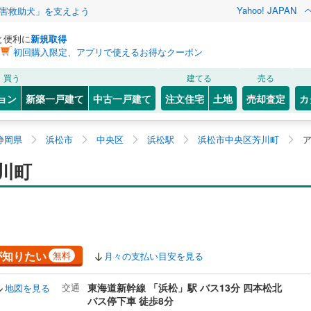
Yahoo! JAPAN
害救助犬」を支えよう
と便利に
新規取得
初回購入限定、アプリで使えるお得なクーポン
買う
建てる
売る
ョン
新築一戸建て
中古一戸建て
注文住宅
土地
売却査定
カ
静岡県
浜松市
中央区
浜松駅
浜松市中央区芳川町
川町
が知りたい
無料
月々の支払い目安を見る
交通
東海道新幹線 「浜松」駅 バス13分 四本松北
地図を見る
バス停下車 徒歩8分