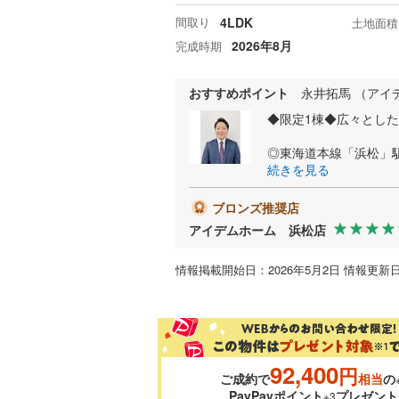
間取り
4LDK
土地面積
2026年8月
完成時期
おすすめポイント
永井拓馬 （アイ
◆限定1棟◆広々とし
◎東海道本線「浜松」駅
続きを見る
ブロンズ推奨店
アイデムホーム 浜松店
情報掲載開始日：2026年5月2日 情報更新日
92,400
円
ご成約で
相当
の
PayPayポイント
プレゼント
※3