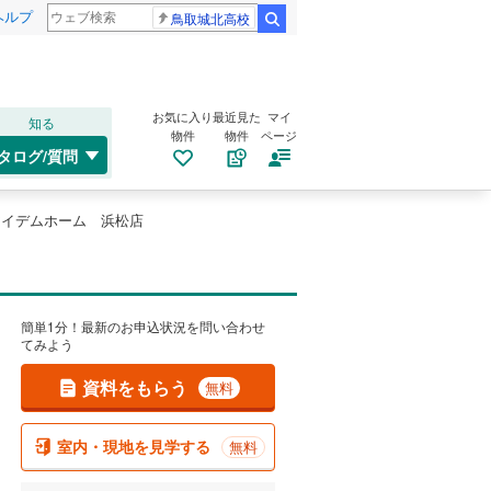
ヘルプ
鳥取城北高校
検索
お気に入り
最近見た
マイ
知る
物件
物件
ページ
タログ/質問
アイデムホーム 浜松店
簡単1分！最新のお申込状況を問い合わせ
てみよう
資料をもらう
無料
室内・現地を見学する
無料