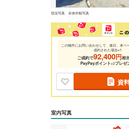
現況写真
全体外観写真
この物件にお問い合わせして、後日、本ペ
成約された場合※1
92,400
円
ご成約で
相
PayPayポイント
プレゼ
※3
資
室内写真