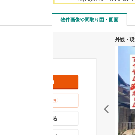
物件画像や間取り図・図面
外観・現
資料をもらう
無料
室内･現地を見学する
無料
特徴の似た物件を見る