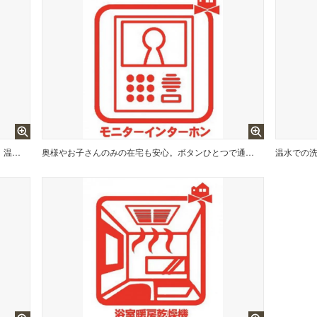
誰でも簡単にボタンひとつでお湯はり、追い炊き、温度調整まで可能です。 キッチンからの操作も出来ますので大変便利です。
奥様やお子さんのみの在宅も安心。ボタンひとつで通話が可能です。 突然の来訪も時間帯に関係なく鮮明な画像で確認することが出来ます。