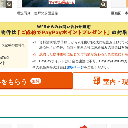
現況写真
住戸の前面道路
区画図
資料請求/見学予約日から90日以内の成約報告およびアン
ージ記載の価格で
決済完了が条件。当該不動産会社に連絡済みの場合は対
成約した物件価格に応じて付与額が変わるため実際にも
当
の
※2
PayPayポイントは出金と譲渡は不可。PayPay/PayP
ント
その他条件等の詳細は
説明ページ
をご覧ください。
料をもらう
室内・
無料