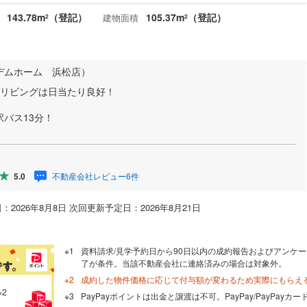
143.78m
（登記）
105.37m
（登記）
建物面積
2
2
デムホーム 浜松店）
たリビングは日当たり良好！
バス13分！
不動産会社レビュー6件
5.0
：2026年8月8日 次回更新予定日：2026年8月21日
資料請求/見学予約日から90日以内の成約報告およびアンケー
了が条件。当該不動産会社に連絡済みの場合は対象外。
成約した物件価格に応じて付与額が変わるため実際にもらえ
※2
PayPayポイントは出金と譲渡は不可。PayPay/PayPay